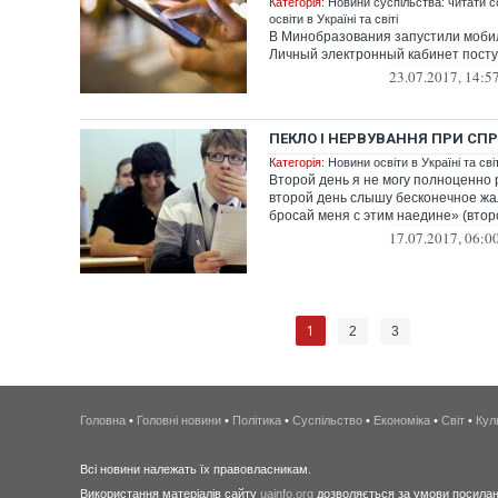
Категорія:
Новини суспільства: читати с
освіти в Україні та світі
В Минобразования запустили моби
Личный электронный кабинет пост
23.07.2017, 14:5
ПЕКЛО І НЕРВУВАННЯ ПРИ СПР
Категорія:
Новини освіти в Україні та світ
Второй день я не могу полноценно 
второй день слышу бесконечное жа
бросай меня с этим наедине» (второ
17.07.2017, 06:0
1
2
3
Головна
•
Головні новини
•
Політика
•
Суспільство
•
Економіка
•
Світ
•
Кул
Всі новини належать їх правовласникам.
Використання матеріалів сайту
uainfo.org
дозволяється за умови посиланн