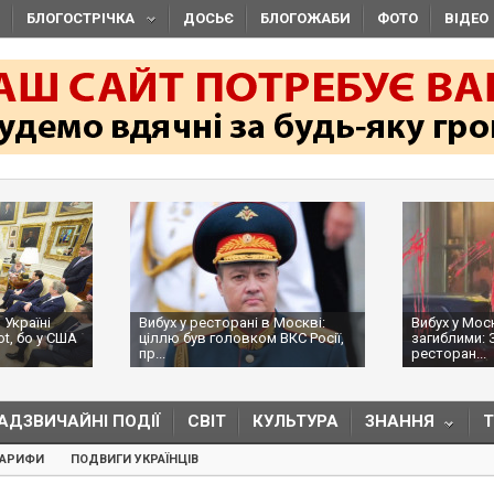
БЛОГОСТРІЧКА
ДОСЬЄ
БЛОГОЖАБИ
ФОТО
ВІДЕО
 Україні
Вибух у ресторані в Москві:
Вибух у Мос
ot, бо у США
ціллю був головком ВКС Росії,
загиблими: 
пр...
ресторан...
АДЗВИЧАЙНІ ПОДІЇ
СВІТ
КУЛЬТУРА
ЗНАННЯ
ТАРИФИ
ПОДВИГИ УКРАЇНЦІВ