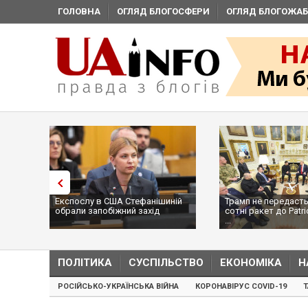
ГОЛОВНА
ОГЛЯД БЛОГОСФЕРИ
ОГЛЯД БЛОГОЖАБ
Експослу в США Стефанішиній
Трамп не передасть
обрали запобіжний захід
сотні ракет до Patri
...
ПОЛІТИКА
СУСПІЛЬСТВО
ЕКОНОМІКА
Н
РОСІЙСЬКО-УКРАЇНСЬКА ВІЙНА
КОРОНАВІРУС COVID-19