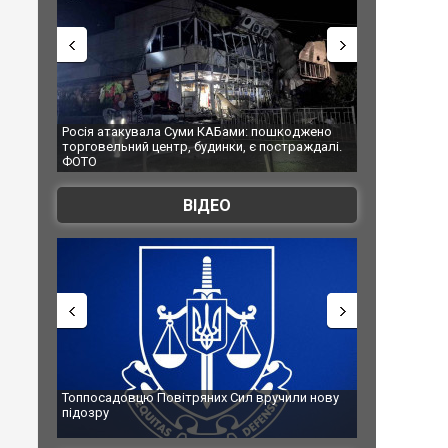
а Суми КАБами: пошкоджено
Українські надзвичайники врятували к
ентр, будинки, є постраждалі.
під час ліквідації масштабної лісової п
Франції
ВІДЕО
Повітряних Сил вручили нову
Сили оборони уразили Ярославський 
губернатор регіону заявив про найма
атаку. ВІДЕО