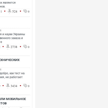
ых является
нов.
•
•
51
524
0
і
я и науки Украины
венного заказа и
те
•
•
2
2738
0
ЕХНИЧЕСКИХ
і
обро, как тест на
ния, не работает
•
•
9
3434
0
ИЛИ МОБИЛЬНОЕ
НТОВ