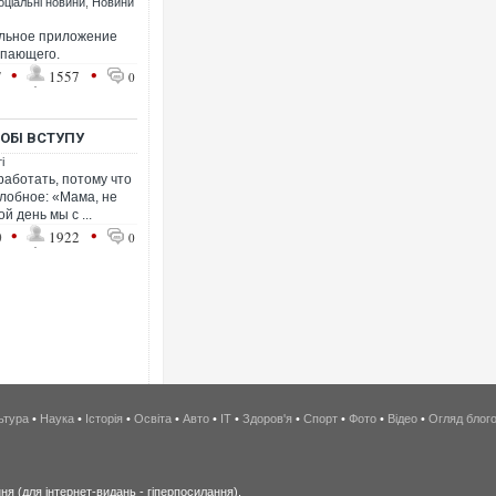
оціальні новини
,
Новини
льное приложение
упающего.
•
•
7
1557
0
ОБІ ВСТУПУ
і
работать, потому что
лобное: «Мама, не
й день мы с ...
•
•
0
1922
0
ьтура
•
Наука
•
Історія
•
Освіта
•
Авто
•
IT
•
Здоров'я
•
Спорт
•
Фото
•
Відео
•
Огляд блог
я (для інтернет-видань - гіперпосилання).