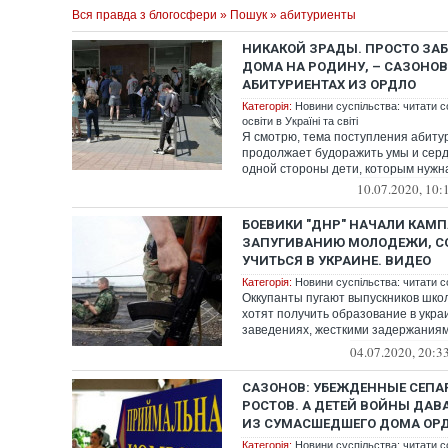
Вся правда з блогосфери
»
Пошук
» абитуриенты
НИКАКОЙ ЗРАДЫ. ПРОСТО ЗА
ДОМА НА РОДИНУ, – САЗОНОВ
АБИТУРИЕНТАХ ИЗ ОРДЛО
Категорія:
Новини суспільства: читати с
освіти в Україні та світі
Я смотрю, тема поступления абиту
продолжает будоражить умы и сердц
одной стороны дети, которым нужна
10.07.2020, 10:
БОЕВИКИ "ДНР" НАЧАЛИ КАМ
ЗАПУГИВАНИЮ МОЛОДЕЖИ, 
УЧИТЬСЯ В УКРАИНЕ. ВИДЕО
Категорія:
Новини суспільства: читати с
Оккупанты пугают выпускников шко
хотят получить образование в укра
заведениях, жесткими задержания
на родс...
04.07.2020, 20:3
САЗОНОВ: УБЕЖДЕННЫЕ СЕПА
РОСТОВ. А ДЕТЕЙ ВОЙНЫ ДАВ
ИЗ СУМАСШЕДШЕГО ДОМА ОРД
Категорія:
Новини суспільства: читати с