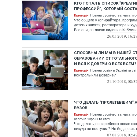
КТО ПОПАЛ В СПИСОК "КРЕАТ
ПРОФЕССИЙ", КОТОРЫЙ СОСТ
Категорія:
Новини суспільства: читати с
Что общего у копирайтера, програ
детских книжек, реставратора и х
Все они, согласно видению Кабмина,
26.05.2019, 16:2
СПОСОБНЫ ЛИ МЫ В НАШЕЙ СТ
ОБРАЗОВАНИИ ОТ ТОТАЛЬНОГО
И ВСЯ К ДОВЕРИЮ ВСЕХ ВСЕМ?
Категорія:
Новини освіти в Україні та світ
Контроль или Доверие?
21.10.2018, 08:3
ЧТО ДЕЛАТЬ "ПРОЛЕТЕВШИМ"
ВУЗОВ
Категорія:
Новини суспільства: читати с
освіти в Україні та світі
Что делать, если ребенок после о
никуда не поступил? Не беда, есть 
07.08.2018, 02:4