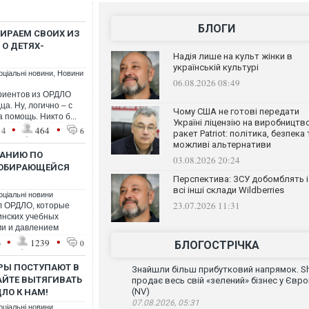
БЛОГИ
БИРАЕМ СВОИХ ИЗ
 О ДЕТЯХ-
Надія лише на культ жінки в
українській культурі
оціальні новини
,
Новини
06.08.2026 08:49
риентов из ОРДЛО
а. Ну, логично – с
Чому США не готові передати
 помощь. Никто б...
Україні ліцензію на виробництв
•
•
14
464
6
ракет Patriot: політика, безпека 
можливі альтернативи
ПАНИЮ ПО
03.08.2026 20:24
СОБИРАЮЩЕЙСЯ
Перспектива: ЗСУ добомблять і
всі інші склади Wildberries
оціальні новини
23.07.2026 11:31
л ОРДЛО, которые
инских учебных
ми и давлением
•
•
3
1239
0
БЛОГОСТРІЧКА
РЫ ПОСТУПАЮТ В
Знайшли більш прибутковий напрямок. Sh
АЙТЕ ВЫТЯГИВАТЬ
продає весь свій «зелений» бізнес у Євро
(NV)
ЛО К НАМ!
07.08.2026, 05:31
оціальні новини
,