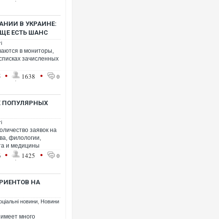
АНИИ В УКРАИНЕ:
ЩЕ ЕСТЬ ШАНС
і
ваются в мониторы,
списках зачисленных
Росія атакувал
торговельний ц
•
•
5
1638
0
ФОТО
Х ПОПУЛЯРНЫХ
і
оличество заявок на
ва, филологии,
та и медицины
•
•
6
1425
0
РИЕНТОВ НА
Топпосадовцю 
підозру
оціальні новини
,
Новини
 имеет много