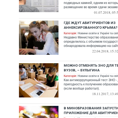
подводных камней, одним из котор
размещение во время сдачи экзаме
01.07.2018, 05:
ГДЕ ЖДУТ АБИТУРИЕНТОВ ИЗ
АННЕКСИРОВАННОГО КРЫМА?
Категорія:
Новини освіти в Україні та світ
Недавно Министерство образовани
определилось с объемом государст
обнародовала информацию на сай
22.04.2018, 15:3
МОЖНО ОТМЕНЯТЬ ЗНО ДЛЯ Т
ВУЗОВ, – БУЛЫГИНА
Категорія:
Новини освіти в Україні та світ
Как антикоррупционный тест ЗНО - д
пригодность к получению образова
(если вообще работал).
18.11.2017, 13:4
В МИНОБРАЗОВАНИЯ ЗАПУСТ
ПРИЛОЖЕНИЕ ДЛЯ АБИТУРИЕ