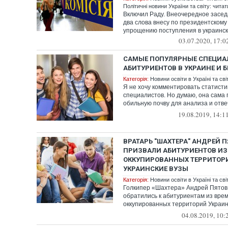
Політичні новини України та світу: чита
Включил Раду. Внеочередное засед
два слова внесу по президентскому
упрощению поступления в украинск
03.07.2020, 17:0
САМЫЕ ПОПУЛЯРНЫЕ СПЕЦИА
АБИТУРИЕНТОВ В УКРАИНЕ И 
Категорія:
Новини освіти в Україні та світ
Я не хочу комментировать статистик
специалистов. Но думаю, она сама 
обильную почву для анализа и отве
родителей,...
19.08.2019, 14:1
ВРАТАРЬ "ШАХТЕРА" АНДРЕЙ П
ПРИЗВАЛИ АБИТУРИЕНТОВ ИЗ
ОККУПИРОВАННЫХ ТЕРРИТОРИ
УКРАИНСКИЕ ВУЗЫ
Категорія:
Новини освіти в Україні та світ
Голкипер «Шахтера» Андрей Пятов 
обратились к абитуриентам из вре
оккупированных территорий Украи
поступать в ук...
04.08.2019, 10: