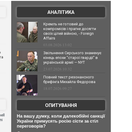
АНАЛІТИКА
Кремль не готовий до
компромісів і прагне досягти
своїх цілей війною, - Foreign
Affairs
03.08.2026 13:02
о
Звільнення Сирського знаменує
та
кінець епохи "старої гвардії" в
українській армії — NYT
23.07.2026 10:32
Повний текст резонансного
брифінга Михайла Федорова
18.07.2026 09:27
ОПИТУВАННЯ
ell
На вашу думку, коли далекобійні санкції
пі
України примусять росію сісти за стіл
переговорів?