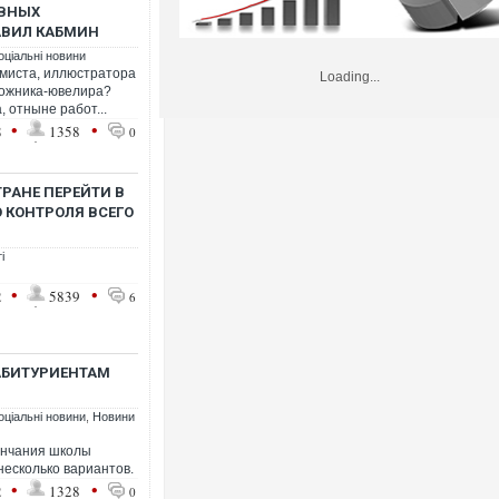
ИВНЫХ
АВИЛ КАБМИН
оціальні новини
ммиста, иллюстратора
Loading...
удожника-ювелира?
 отныне работ...
•
•
8
1358
0
РАНЕ ПЕРЕЙТИ В
 КОНТРОЛЯ ВСЕГО
і
•
•
2
5839
6
 АБИТУРИЕНТАМ
оціальні новини
,
Новини
кончания школы
несколько вариантов.
•
•
2
1328
0