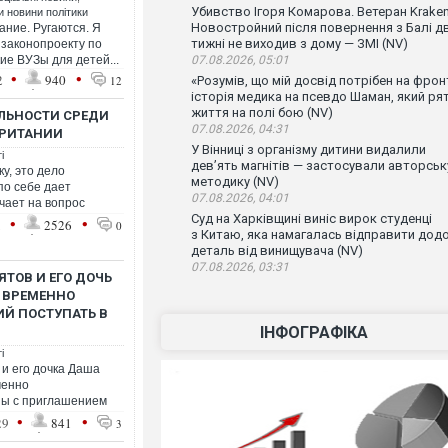
Убивство Ігоря Комарова. Ветеран Krake
ти новини політики
Новостройний після повернення з Балі д
ание. Ругаются. Я
тижні не виходив з дому — ЗМІ (NV)
 законопроекту по
ие ВУЗы для детей...
07.08.2026, 05:01
•
•
2
940
12
«Розумів, що мій досвід потрібен на фронт
історія медика на псевдо Шаман, який ря
життя на полі бою (NV)
ЛЬНОСТИ СРЕДИ
07.08.2026, 04:31
БРИТАНИИ
У Вінниці з організму дитини видалили
і
дев’ять магнітів — застосували авторськ
у, это дело
методику (NV)
по себе дает
07.08.2026, 04:01
чает на вопрос
Суд на Харківщині виніс вирок студенці
•
•
1
2526
0
з Китаю, яка намагалась відправити дод
деталь від винищувача (NV)
07.08.2026, 03:31
ЯТОВ И ЕГО ДОЧЬ
 ВРЕМЕННО
Й ПОСТУПАТЬ В
ІНФОГРАФІКА
і
и его дочка Даша
менно
ны с приглашением
•
•
29
841
3