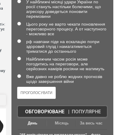
У найближчі місяці удари України по
n
росії стануть настільки болючими, що
ва
агресору доведеться поновити
перемовини
Цього року не варто чекати поновлення
і»:
переговорного процесу. А от наступного
тує
- можливо все
рф навпаки піде на ескалацію попри
здоровий глузд і намагатиметься
у
триматися до останнього
Найближчим часом росія може
погодитись на переговори, але
серйозних намірів росіяни не матимуть
ому
Вже давно не роблю жодних прогнозів
щодо завершення війни
ОБГОВОРЮВАНЕ
|
ПОПУЛЯРНЕ
День
Місяць
За весь час