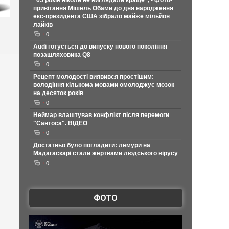
"65 років ніколи не виглядали краще", - фото-
привітання Мішель Обами до дня народження
екс-президента США зібрало майже мільйон
лайків
0
Audi готується до випуску нового покоління
позашляховика Q8
0
Рецепт молодості виявився простішим:
володіння кількома мовами омолоджує мозок
на десяток років
0
Неймар влаштував конфлікт після перемоги
"Сантоса". ВІДЕО
0
Достатньо було погладити: лемури на
Мадагаскарі стали жертвами людського вірусу
0
ФОТО