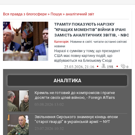
Вся правда з блогосфери
»
Пошук
» аналітичний звіт
ТРАМПУ ПОКАЗУЮТЬ НАРІЗКУ
"КРАЩИХ МОМЕНТІВ" ВІЙНИ В ІРАНІ
ЗАМІСТЬ АНАЛІТИЧНИХ ЗВІТІВ, - NBC
Категорія:
Новини в світі: читати останні світові
новини
Наразі є сумніви у тому, що президент
США має повну картину подій, що
відбуваються на Близькому Сході
•
•
25.03.2026, 21:16
198
0
АНАЛІТИКА
Кремль не готовий до компромісів і прагне
досягти своїх цілей війною, - Foreign Affairs
03.08.2026 13:02
Звільнення Сирського знаменує кінець епохи
"старої гвардії" в українській армії — NYT
23.07.2026 10:32