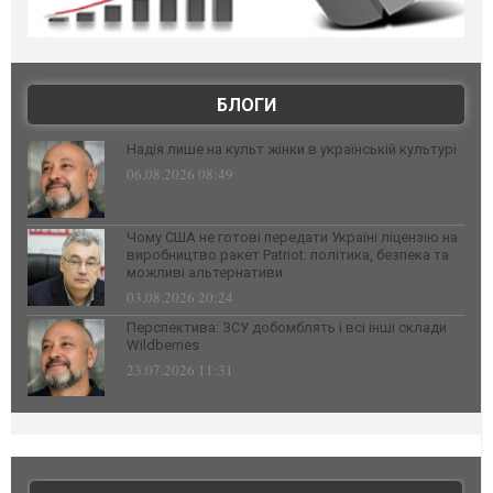
БЛОГИ
Надія лише на культ жінки в українській культурі
06.08.2026 08:49
Чому США не готові передати Україні ліцензію на
виробництво ракет Patriot: політика, безпека та
можливі альтернативи
03.08.2026 20:24
Перспектива: ЗСУ добомблять і всі інші склади
Wildberries
23.07.2026 11:31