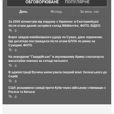
ОБГОВОРЮВАНЕ
|
ПОПУЛЯРНЕ
День
Місяць
За весь час
За 2000 кілометрів від кордону з Україною: в Єкатеринбурзі
після атаки дронів загорівся склад Wildberries. ФОТО. ВІДЕО
0
Ворог завдав комбінованого удару по Сумах, двоє поранених.
Ще десятеро постраждали після атаки БПЛА по ринку на
Сумщині. ФОТО
0
На аеродромі "Гвардійське" в окупованому Криму спалахнула
масштабна пожежа на складі пального
0
В адміністрації Вучича анонсували перший візит Зеленського до
Сербії
0
США розширили санкції проти Куби через військову співпрацю з
Росією та Китаєм
0