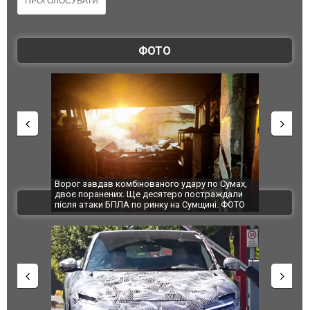
ФОТО
Ворог завдав комбінованого удару по Сумах,
За 2000 кіло
двоє поранених. Ще десятеро постраждали
Єкатеринбур
ВІДЕО
після атаки БПЛА по ринку на Сумщині. ФОТО
склад Wildbe