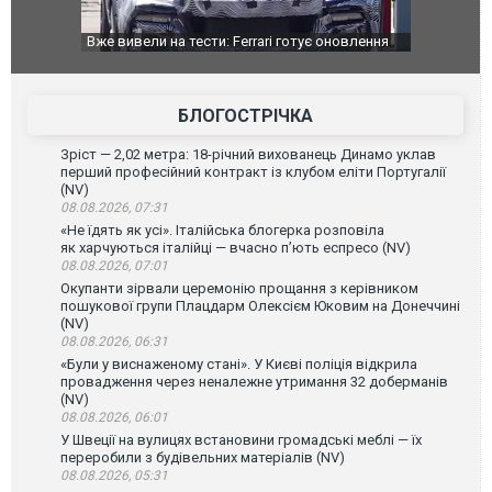
Вже вивели на тести: Ferrari готує оновлення
Вийшов трей
позашляховика Purosangue. ВІДЕО
фільму "Афе
БЛОГОСТРІЧКА
Зріст — 2,02 метра: 18-річний вихованець Динамо уклав
перший професійний контракт із клубом еліти Португалії
(NV)
08.08.2026, 07:31
«Не їдять як усі». Італійська блогерка розповіла
як харчуються італійці — вчасно п’ють еспресо (NV)
08.08.2026, 07:01
Окупанти зірвали церемонію прощання з керівником
пошукової групи Плацдарм Олексієм Юковим на Донеччині
(NV)
08.08.2026, 06:31
«Були у виснаженому стані». У Києві поліція відкрила
провадження через неналежне утримання 32 доберманів
(NV)
08.08.2026, 06:01
У Швеції на вулицях встановини громадські меблі — їх
переробили з будівельних матеріалів (NV)
08.08.2026, 05:31