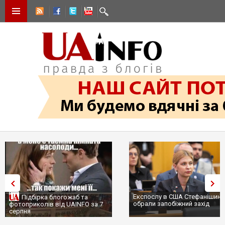
Експослу в США Стефанішині
Підбірка блогожаб та
обрали запобіжний захід
фотоприколів від UAINFO за 7
серпня