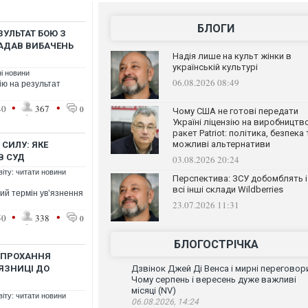
БЛОГИ
ЗУЛЬТАТ БОЮ З
АДАВ ВИБАЧЕНЬ
Надія лише на культ жінки в
українській культурі
ні новини
06.08.2026 08:49
ю на результат
•
•
40
367
0
Чому США не готові передати
Україні ліцензію на виробництв
ракет Patriot: політика, безпека 
можливі альтернативи
СИЛУ: ЯКЕ
В СУД
03.08.2026 20:24
віту: читати новини
Перспектива: ЗСУ добомблять і
всі інші склади Wildberries
ий термін ув’язнення
23.07.2026 11:31
•
•
50
338
0
БЛОГОСТРІЧКА
 ПРОХАННЯ
'ЯЗНИЦІ ДО
Дзвінок Джей Ді Венса і мирні переговор
Чому серпень і вересень дуже важливі
місяці (NV)
віту: читати новини
06.08.2026, 14:24