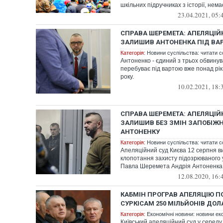
шкільних підручниках з історії, нема
23.04.2021, 05:
СПРАВА ШЕРЕМЕТА: АПЕЛЯЦІЙ
ЗАЛИШИВ АНТОНЕНКА ПІД ВА
Категорія:
Новини суспільства: читати с
Антоненко - єдиний з трьох обвинув
перебуває під вартою вже понад рік,
року.
10.02.2021, 18:
СПРАВА ШЕРЕМЕТА: АПЕЛЯЦІЙ
ЗАЛИШИВ БЕЗ ЗМІН ЗАПОБІЖ
АНТОНЕНКУ
Категорія:
Новини суспільства: читати с
Апеляційний суд Києва 12 серпня в
клопотання захисту підозрюваного у
Павла Шеремета Андрія Антоненка п
12.08.2020, 16:
КАБМІН ПРОГРАВ АПЕЛЯЦІЮ П
СУРКІСАМ 250 МІЛЬЙОНІВ ДОЛ
Категорія:
Економічні новини: новини еко
Київський апеляційний суд у середу