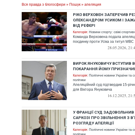
Вся правда з блогосфери
»
Пошук
» апеляция
РІКО ВЕРХОВЕН ЗАПЕРЕЧИВ РЕ
ОЛЕКСАНДРОМ УСИКОМ І ЗАЖ
ВІД РЕФЕРІ
Категорія:
Новини спорту: свіжі спортив
Команда Верховена подала апеляці
поєдинку проти Усіка за титул WBC
28.05.2026, 21:
ВИРОК ЯНУКОВИЧУ ВСТУПИВ В 
ПОКАРАННЯ ЙОМУ ПРИЗНАЧИ
Категорія:
Політичні новини України та с
політики
Апеляційний суд підтвердив 15-річн
для Віктора Януковича
16.12.2025, 21:
У ФРАНЦІЇ СУД ЗАДОВОЛЬНИВ
САРКОЗІ ПРО ЗВІЛЬНЕННЯ З В
РОЗГЛЯДУ АПЕЛЯЦІЇ
Категорія:
Політичні новини України та с
політики