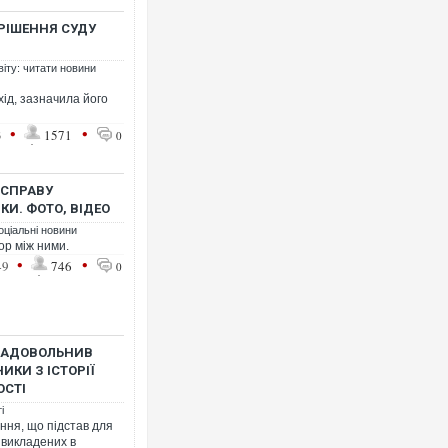
РІШЕННЯ СУДУ
віту: читати новини
ід, зазначила його
•
•
Росія атакувала Суми КАБа
3
1571
0
торговельний центр, будинк
ФОТО
 СПРАВУ
И. ФОТО, ВІДЕО
оціальні новини
ор між ними.
•
•
49
746
0
ЗАДОВОЛЬНИВ
КИ З ІСТОРІЇ
ОСТІ
Топпосадовцю Повітряних 
і
підозру
ння, що підстав для
 викладених в