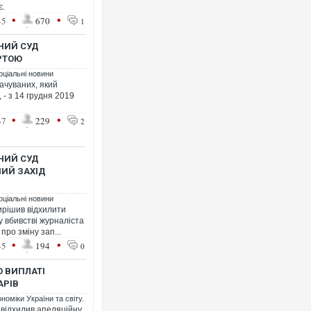
є.
•
•
45
670
1
НИЙ СУД
РТОЮ
оціальні новини
ачуваних, який
 - з 14 грудня 2019
•
•
37
229
2
НИЙ СУД
НИЙ ЗАХІД
оціальні новини
ирішив відхилити
 вбивстві журналіста
ро зміну зап...
•
•
45
194
0
О ВИПЛАТІ
АРІВ
номіки України та світу.
 відхилив апеляційну