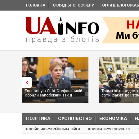
ГОЛОВНА
ОГЛЯД БЛОГОСФЕРИ
ОГЛЯД БЛОГОЖАБ
Експослу в США Стефанішиній
Трамп не передасть
обрали запобіжний захід
сотні ракет до Patri
...
ПОЛІТИКА
СУСПІЛЬСТВО
ЕКОНОМІКА
Н
РОСІЙСЬКО-УКРАЇНСЬКА ВІЙНА
КОРОНАВІРУС COVID-19