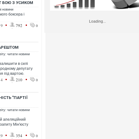
Т БОЮ З УСИКОМ
ні новини
ого боксера і
Loading...
•
•
19
792
0
АРЕШТОМ
віту: читати новини
залишити в силі
ародному депутату
я під вартою.
•
•
14
210
0
ІСТЬ "ПАРТІЇ
віту: читати новини
ий апеляційний
 запиту Мін'юсту
•
•
29
354
0