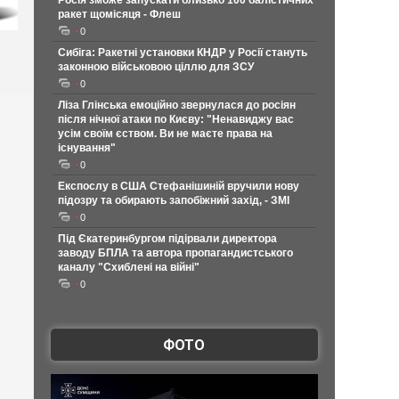
Росія зможе запускати близько 100 балістичних
ракет щомісяця - Флеш
0
Сибіга: Ракетні установки КНДР у Росії стануть
законною військовою ціллю для ЗСУ
0
Ліза Глінська емоційно звернулася до росіян
після нічної атаки по Києву: "Ненавиджу вас
усім своїм єством. Ви не маєте права на
існування"
0
Експослу в США Стефанішиній вручили нову
підозру та обирають запобіжний захід, - ЗМІ
0
Під Єкатеринбургом підірвали директора
заводу БПЛА та автора пропагандистського
каналу "Схиблені на війні"
0
ФОТО