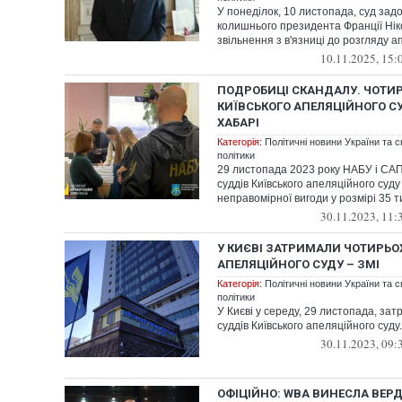
У понеділок, 10 листопада, суд за
колишнього президента Франції Нік
звільнення з в'язниці до розгляду ап
10.11.2025, 15:
ПОДРОБИЦІ СКАНДАЛУ. ЧОТИР
КИЇВСЬКОГО АПЕЛЯЦІЙНОГО С
ХАБАРІ
Категорія:
Політичні новини України та с
політики
29 листопада 2023 року НАБУ і САП
суддів Київського апеляційного суд
неправомірної вигоди у розмірі 35 ти
30.11.2023, 11:
У КИЄВІ ЗАТРИМАЛИ ЧОТИРЬО
АПЕЛЯЦІЙНОГО СУДУ – ЗМІ
Категорія:
Політичні новини України та с
політики
У Києві у середу, 29 листопада, за
суддів Київського апеляційного суду.
30.11.2023, 09:
ОФІЦІЙНО: WBA ВИНЕСЛА ВЕР