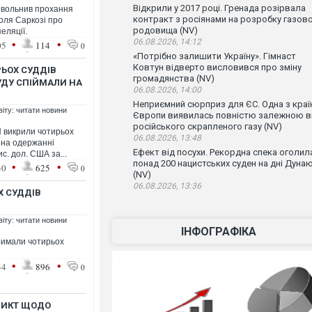
Відкрили у 2017 році. Гренада розірвала
довольнив прохання
контракт з росіянами на розробку газов
оля Саркозі про
родовища (NV)
еляції.
•
•
06.08.2026, 14:12
05
114
0
«Потрібно залишити Україну». Гімнаст
Ковтун відверто висловився про зміну
ЬОХ СУДДІВ
громадянства (NV)
УДУ СПІЙМАЛИ НА
06.08.2026, 14:00
Неприємний сюрприз для ЄС. Одна з краї
віту: читати новини
Європи виявилась повністю залежною в
російського скрапленого газу (NV)
 викрили чотирьох
06.08.2026, 13:48
у на одержанні
Ефект від посухи. Рекордна спека оголил
с. дол. США за...
понад 200 нацистських суден на дні Дуна
•
•
30
625
0
(NV)
06.08.2026, 13:36
Х СУДДІВ
віту: читати новини
ІНФОГРАФІКА
тримали чотирьох
•
•
34
896
0
ДИКТ ЩОДО