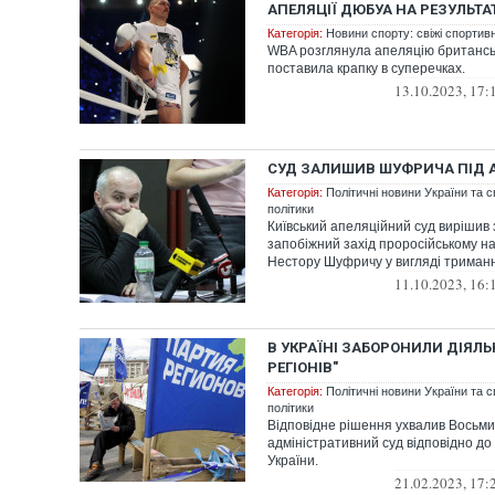
АПЕЛЯЦІЇ ДЮБУА НА РЕЗУЛЬТА
Категорія:
Новини спорту: свіжі спортив
WBA розглянула апеляцію британськ
поставила крапку в суперечках.
13.10.2023, 17:
СУД ЗАЛИШИВ ШУФРИЧА ПІД 
Категорія:
Політичні новини України та с
політики
Київський апеляційний суд вирішив 
запобіжний захід проросійському н
Нестору Шуфричу у вигляді триманн
11.10.2023, 16:
В УКРАЇНІ ЗАБОРОНИЛИ ДІЯЛЬН
РЕГІОНІВ"
Категорія:
Політичні новини України та с
політики
Відповідне рішення ухвалив Восьм
адміністративний суд відповідно до
України.
21.02.2023, 17: