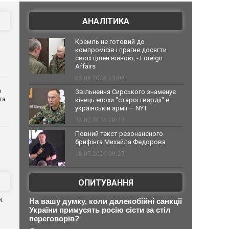
АНАЛІТИКА
Кремль не готовий до
компромісів і прагне досягти
своїх цілей війною, - Foreign
Affairs
03.08.2026 13:02
о
Звільнення Сирського знаменує
та
кінець епохи "старої гвардії" в
українській армії — NYT
23.07.2026 10:32
Повний текст резонансного
брифінга Михайла Федорова
18.07.2026 09:27
ОПИТУВАННЯ
и.
На вашу думку, коли далекобійні санкції
України примусять росію сісти за стіл
переговорів?