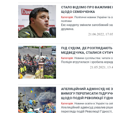
СТАЛО ВІДОМО ПРО ВАЖЛИВЕ 
ЩОДО СЕМЕНЧЕНКА
Категорія:
Політичні новини України та с
політики
Екс-нардепу змінили запобіжний зах
дружина.
21.06.2022, 17:0
ПІД СУДОМ, ДЕ РОЗГЛЯДАЮТЬ
МЕДВЕДЧУКА, СТАЛИСЯ СУТИЧК
Категорія:
Новини суспільства: читати с
Поліція втрутилася і зробила корид
21.05.2021, 13:
АПЕЛЯЦІЙНИЙ АДМІНСУД НЕ 
ВИМОГУ ПЕРЕПИСАТИ ПІДРУЧНИ
ЩОДО ПОДІЙ РЕВОЛЮЦІЇ ГІДН
Категорія:
Новини освіти в Україні та світ
Апеляційний адмінсуд ухвалив ріше
перегляду подій Революції Гідності,