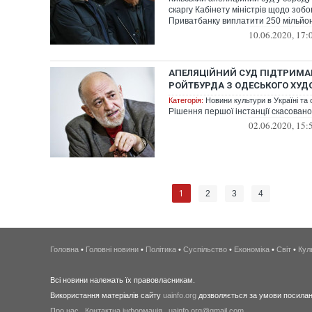
скаргу Кабінету міністрів щодо зобо
Приватбанку виплатити 250 мільйоні
10.06.2020, 17:
АПЕЛЯЦІЙНИЙ СУД ПІДТРИМА
РОЙТБУРДА З ОДЕСЬКОГО ХУ
Категорія:
Новини культури в Україні та с
Рішення першої інстанції скасовано
02.06.2020, 15:
1
2
3
4
Головна
•
Головні новини
•
Політика
•
Суспільство
•
Економіка
•
Світ
•
Кул
Всі новини належать їх правовласникам.
Використання матеріалів сайту
uainfo.org
дозволяється за умови посиланн
Про нас
.
Контактна інформація
.
uainfo.org@gmail.com