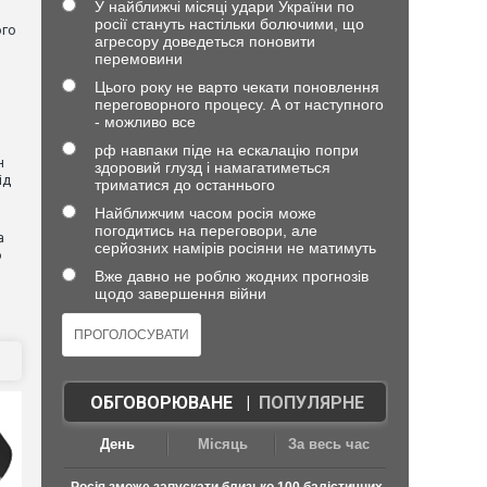
У найближчі місяці удари України по
росії стануть настільки болючими, що
ого
агресору доведеться поновити
перемовини
Цього року не варто чекати поновлення
переговорного процесу. А от наступного
- можливо все
рф навпаки піде на ескалацію попри
н
здоровий глузд і намагатиметься
ід
триматися до останнього
Найближчим часом росія може
погодитись на переговори, але
а
серйозних намірів росіяни не матимуть
ю
Вже давно не роблю жодних прогнозів
щодо завершення війни
ОБГОВОРЮВАНЕ
|
ПОПУЛЯРНЕ
День
Місяць
За весь час