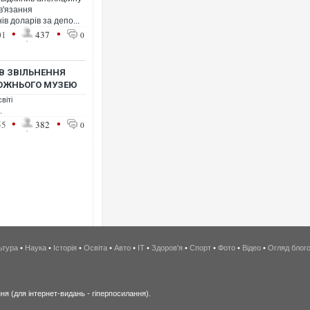
в'язання
в доларів за депо...
•
•
01
437
0
В ЗВІЛЬНЕННЯ
ДОЖНЬОГО МУЗЕЮ
віті
.
•
•
55
382
0
ьтура
•
Наука
•
Історія
•
Освіта
•
Авто
•
IT
•
Здоров'я
•
Спорт
•
Фото
•
Відео
•
Огляд блог
я (для інтернет-видань - гіперпосилання).