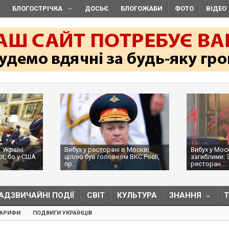
БЛОГОСТРІЧКА
ДОСЬЄ
БЛОГОЖАБИ
ФОТО
ВІДЕО
 Україні
Вибух у ресторані в Москві:
Вибух у Мос
ot, бо у США
ціллю був головком ВКС Росії,
загиблими: 
пр...
ресторан...
АДЗВИЧАЙНІ ПОДІЇ
СВІТ
КУЛЬТУРА
ЗНАННЯ
ТАРИФИ
ПОДВИГИ УКРАЇНЦІВ