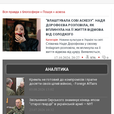
Вся правда з блогосфери
»
Пошук
» аскеза
"ВЛАШТУВАЛА СОБІ АСКЕЗУ". НАДЯ
ДОРОФЄЄВА РОЗПОВІЛА, ЯК
ВПЛИНУЛА НА ЇЇ ЖИТТЯ ВІДМОВА
ВІД СОЛОДКОГО
Категорія:
Новини культури в Україні та світі
Співачка Надя Дорофєєва у своєму
Instagram розповіла, як вплинула на її
життя відмова від цукру. Виявляється,
попвиконавиця майже не вживає його
•
•
17.10.2024, 20:27
856
0
пʼять...
АНАЛІТИКА
Кремль не готовий до компромісів і прагне
досягти своїх цілей війною, - Foreign Affairs
03.08.2026 13:02
Звільнення Сирського знаменує кінець епохи
"старої гвардії" в українській армії — NYT
23.07.2026 10:32