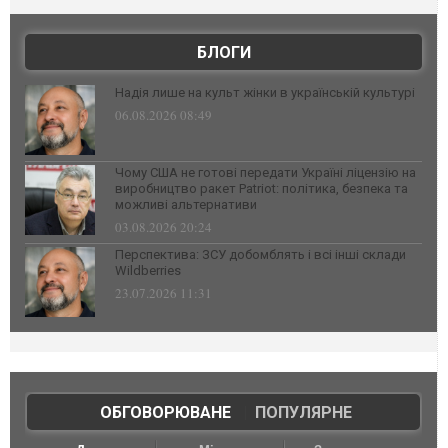
БЛОГИ
Надія лише на культ жінки в українській культурі
06.08.2026 08:49
Чому США не готові передати Україні ліцензію на
виробництво ракет Patriot: політика, безпека та
можливі альтернативи
03.08.2026 20:24
Перспектива: ЗСУ добомблять і всі інші склади
Wildberries
23.07.2026 11:31
ОБГОВОРЮВАНЕ
|
ПОПУЛЯРНЕ