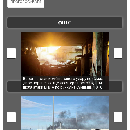
ФОТО
Ворог завдав комбінованого удару по Сумах,
За 2000 кі
двоє поранених. Ще десятеро постраждали
Єкатеринбу
ВІДЕО
після атаки БПЛА по ринку на Сумщині. ФОТО
склад Wild