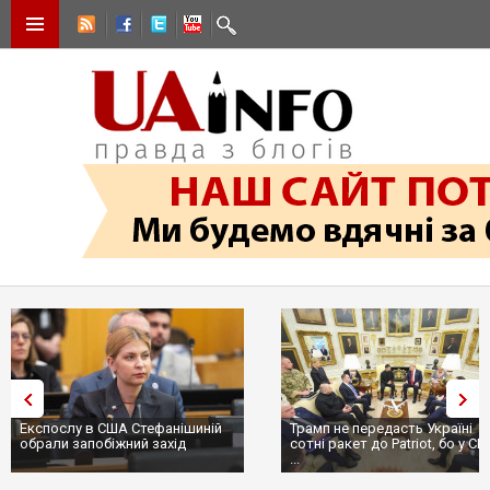
Експослу в США Стефанішиній
Трамп не передасть Україні
обрали запобіжний захід
сотні ракет до Patriot, бо у С
...