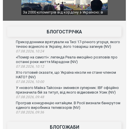
За 2000 кілометрів від кордону з Україною: в
В Таїланді 
Єкатеринбурзі після атаки дронів загорівся
блискавки 
склад Wildberries. ФОТО. ВІДЕО
постражда
БЛОГОСТРІЧКА
Прикордонники врятували на Тисі 17-річного угорця, якого
течією віднесло в Україну, його товариш загинув (NV)
07.08.2026, 10:24
«Помер на самоті»: легенда Реала емоційно розповів про
останні роки життя Марадони (NV)
07.08.2026, 10:12
Хто готовий сказати, що Україна ніколи не стане членом
НАТО? (NV)
07.08.2026, 10:00
У «нового Майка Тайсона» змінився суперник: IBF офіційно
призначила бій за титул, від якого відмовився Усик (NV)
07.08.2026, 09:48
Програв конкуренцію китайцям. В Росії визнали банкрутом
єдиного виробника телевізорів (NV)
07.08.2026, 09:36
БЛОГОЖАБИ