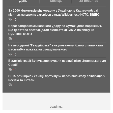
День
Місяць
За весь час
За 2000 кілометрів від кордону з Україною: в Єкатеринбурзі
після атаки дронів загорівся склад Wildberries. ФОТО. ВІДЕО
0
Ворог завдав комбінованого удару по Сумах, двоє поранених.
Ще десятеро постраждали після атаки БПЛА по ринку на
Сумщині. ФОТО
0
На аеродромі "Гвардійське" в окупованому Криму спалахнула
масштабна пожежа на складі пального
0
В адміністрації Вучича анонсували перший візит Зеленського до
Сербії
0
США розширили санкції проти Куби через військову співпрацю з
Росією та Китаєм
0
Loading...