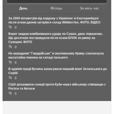
День
Місяць
За весь час
За 2000 кілометрів від кордону з Україною: в Єкатеринбурзі
після атаки дронів загорівся склад Wildberries. ФОТО. ВІДЕО
0
Ворог завдав комбінованого удару по Сумах, двоє поранених.
Ще десятеро постраждали після атаки БПЛА по ринку на
Сумщині. ФОТО
0
На аеродромі "Гвардійське" в окупованому Криму спалахнула
масштабна пожежа на складі пального
0
В адміністрації Вучича анонсували перший візит Зеленського до
Сербії
0
США розширили санкції проти Куби через військову співпрацю з
Росією та Китаєм
0