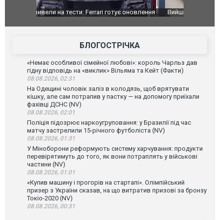
оновлення
Вийшов трейлер нової екранізації легендарного
Зеленський
фільму "Афера Томаса Крауна"
перемовин
БЛОГОСТРІЧКА
«Немає особливої сімейної любові»: король Чарльз дав
гідну відповідь на «виклик» Вільяма та Кейт (Факти)
08.08.2026, 02:31
На Одещині чоловік заліз в колодязь, щоб врятувати
кішку, але сам потрапив у пастку — на допомогу приїхали
фахівці ДСНС (NV)
08.08.2026, 02:01
Поліція підозрює наркоугруповання: у Бразилії під час
матчу застрелили 15-річного футболіста (NV)
08.08.2026, 01:31
У Міноборони реформують систему харчування: продукти
перевірятимуть до того, як вони потраплять у військові
частини (NV)
08.08.2026, 01:01
«Купив машину і прогорів на стартапі». Олімпійський
призер з України сказав, на що витратив призові за бронзу
Токіо-2020 (NV)
08.08.2026, 00:31