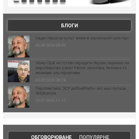
БЛОГИ
Надія лише на культ жінки в українській культурі
06.08.2026 08:49
Чому США не готові передати Україні ліцензію на
виробництво ракет Patriot: політика, безпека та
можливі альтернативи
03.08.2026 20:24
Перспектива: ЗСУ добомблять і всі інші склади
Wildberries
23.07.2026 11:31
ОБГОВОРЮВАНЕ
|
ПОПУЛЯРНЕ