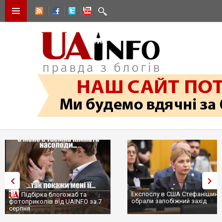
Експослу в США Стефанішині
Підбірка блогожаб та
обрали запобіжний захід
фотоприколів від UAINFO за 7
серпня