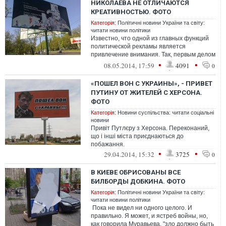
НИКОЛАЕВА НЕ ОТЛИЧАЮТСЯ
КРЕАТИВНОСТЬЮ. ФОТО
Категорія:
Політичні новини України та світу:
читати новини політики
Известно, что одной из главных функций
политической рекламы является
привлечение внимания. Так, первым делом
стоит отметить, что именно политическая
•
•
08.05.2014, 17:59
4091
0
р...
«ПОШЕЛ ВОН С УКРАИНЫ», - ПРИВЕТ
ПУТИНУ ОТ ЖИТЕЛЕЙ С ХЕРСОНА.
ФОТО
Категорія:
Новини суспільства: читати соціальні
новини
Привіт Путлєру з Херсона. Переконаний,
що і інші міста приєднаються до
побажання.
•
•
29.04.2014, 15:32
3725
0
В КИЕВЕ ОБРИСОВАНЫ ВСЕ
БИЛБОРДЫ ДОБКИНА. ФОТО
Категорія:
Політичні новини України та світу:
читати новини політики
Пока не видел ни одного целого. И
правильно. Я может, и ястреб войны, но,
как говорила Муравьева, "зло должно быть