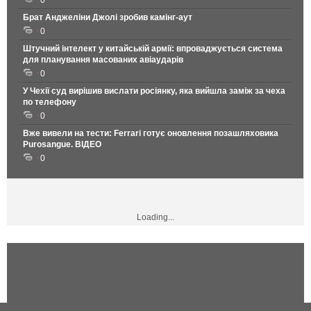
0
Брат Анджеліни Джолі зробив камінг-аут
0
Штучний інтелект у китайській армії: впроваджується система
для планування масованих авіаударів
0
У Чехії суд вирішив вислати росіянку, яка вийшла заміж за чеха
по телефону
0
Вже вивели на тести: Ferrari готує оновлення позашляховика
Purosangue. ВІДЕО
0
Loading...