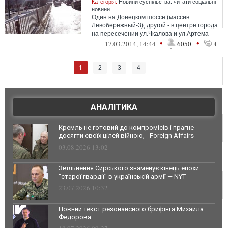
Категорія:
Новини суспільства: читати соціальні
новини
Один на Донецком шоссе (массив
Левобережный-3), другой - в центре города
на пересечении ул.Чкалова и ул.Артема
•
•
17.03.2014, 14:44
6050
4
1
2
3
4
АНАЛІТИКА
Кремль не готовий до компромісів і прагне
досягти своїх цілей війною, - Foreign Affairs
03.08.2026 13:02
Звільнення Сирського знаменує кінець епохи
"старої гвардії" в українській армії — NYT
23.07.2026 10:32
Повний текст резонансного брифінга Михайла
Федорова