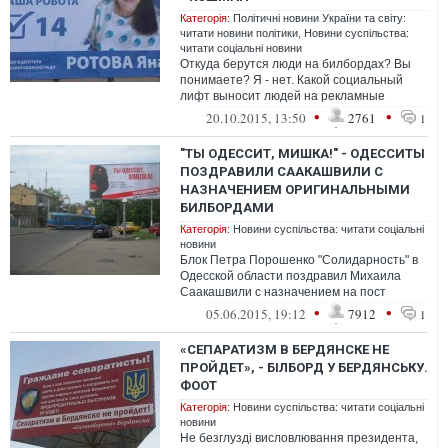
Категорія:
Політичні новини України та світу:
читати новини політики
,
Новини суспільства:
читати соціальні новини
Откуда берутся люди на билбордах? Вы
понимаете? Я - нет. Какой социальный
лифт выносит людей на рекламные
плоскости?
•
•
20.10.2015, 13:50
2761
1
"ТЫ ОДЕССИТ, МИШКА!" - ОДЕССИТЫ
ПОЗДРАВИЛИ СААКАШВИЛИ С
НАЗНАЧЕНИЕМ ОРИГИНАЛЬНЫМИ
БИЛБОРДАМИ
Категорія:
Новини суспільства: читати соціальні
новини
Блок Петра Порошенко "Солидарность" в
Одесской области поздравил Михаила
Саакашвили с назначением на пост
губернатора. При помощи билбордов
•
•
05.06.2015, 19:12
7912
1
Михаилу Са...
«СЕПАРАТИЗМ В БЕРДЯНСКЕ НЕ
ПРОЙДЕТ», - БІЛБОРД У БЕРДЯНСЬКУ.
ФООТ
Категорія:
Новини суспільства: читати соціальні
новини
Не безглузді висловлювання президента,