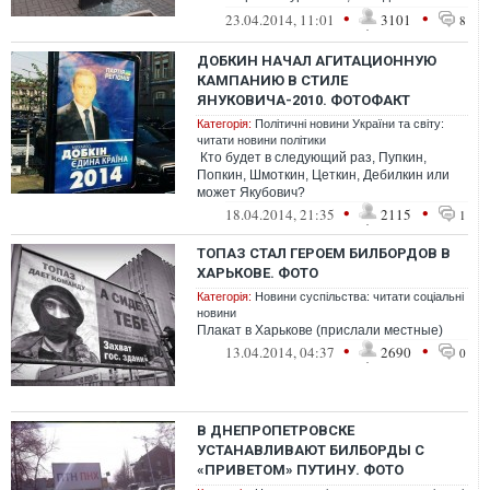
и будет наказано!" (С) &nbs...
•
•
23.04.2014, 11:01
3101
8
ДОБКИН НАЧАЛ АГИТАЦИОННУЮ
КАМПАНИЮ В СТИЛЕ
ЯНУКОВИЧА-2010. ФОТОФАКТ
Категорія:
Політичні новини України та світу:
читати новини політики
Кто будет в следующий раз, Пупкин,
Попкин, Шмоткин, Цеткин, Дебилкин или
может Якубович?
•
•
18.04.2014, 21:35
2115
1
ТОПАЗ СТАЛ ГЕРОЕМ БИЛБОРДОВ В
ХАРЬКОВЕ. ФОТО
Категорія:
Новини суспільства: читати соціальні
новини
Плакат в Харькове (прислали местные)
•
•
13.04.2014, 04:37
2690
0
В ДНЕПРОПЕТРОВСКЕ
УСТАНАВЛИВАЮТ БИЛБОРДЫ С
«ПРИВЕТОМ» ПУТИНУ. ФОТО