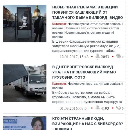
НЕОБЫЧНАЯ РЕКЛАМА: В ШВЕЦИИ
ПОЯВИЛСЯ КАШЛЯЮЩИЙ ОТ
ТАБАЧНОГО ДЫМА БИЛБОРД. ВИДЕО
Категорія:
Новини суспільства: читати соціальні
новини
,
Новини в світі: читати останні світові
новини
,
Новини здоров'я: останні медичні
новини
В Швеции фармацевтическая компания
запустила необычную рекламную акцию,
направленную против курения табака.
•
•
12.01.2017, 15:43
2053
0
В ДНЕПРОПЕТРОВСКЕ БИЛБОРД
УПАЛ НА ПРОЕЗЖАЮЩИЙ МИМО
ГРУЗОВИК. ФОТО
Категорія:
Новини суспільства: читати соціальні
новини
Билборд в качестве жертвы выбрал
грузовичек. Повезло, а могла бы быть
переполненная полусгнившая маршрутка
или стая студентов, ведь время самое
•
•
01.03.2016, 09:54
4193
0
под...
КТО ЭТИ СТРАННЫЕ ЛЮДИ,
ВЗИРАЮЩИЕ НА НАС С БИЛБОРДОВ?
- КОШМАН