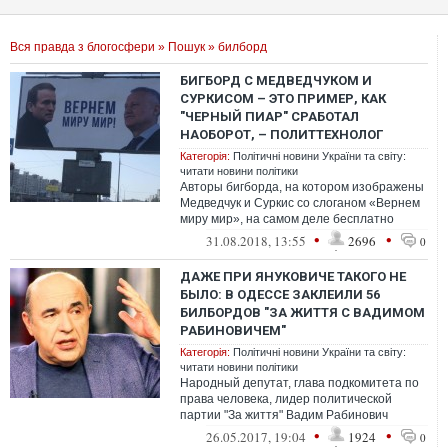
Вся правда з блогосфери
»
Пошук
» билборд
БИГБОРД С МЕДВЕДЧУКОМ И
СУРКИСОМ – ЭТО ПРИМЕР, КАК
"ЧЕРНЫЙ ПИАР" СРАБОТАЛ
НАОБОРОТ, – ПОЛИТТЕХНОЛОГ
Категорія:
Політичні новини України та світу:
читати новини політики
Авторы бигборда, на котором изображены
Медведчук и Суркис со слоганом «Вернем
миру мир», на самом деле бесплатно
прорекламировали Виктора Медведчука.
•
•
31.08.2018, 13:55
2696
0
ДАЖЕ ПРИ ЯНУКОВИЧЕ ТАКОГО НЕ
БЫЛО: В ОДЕССЕ ЗАКЛЕИЛИ 56
БИЛБОРДОВ "ЗА ЖИТТЯ С ВАДИМОМ
РАБИНОВИЧЕМ"
Категорія:
Політичні новини України та світу:
читати новини політики
Народный депутат, глава подкомитета по
права человека, лидер политической
партии "За життя" Вадим Рабинович
возмущен тем, что в Одессе заклеили его
•
•
26.05.2017, 19:04
1924
0
би...