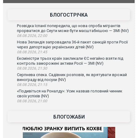
БЛОГОСТРІЧКА
Розвідка Іспанії попередила, що нова спроба мігрантів
прорватися до Сеути може бути масштабнішою — ЗМІ (NV)
08.08.2026, 22:00
Нова Зеландія запровадила 36-й пакет санкцій проти Росії
через депортацію українських дітей (NV)
08.08.2026, 21:45
Ексміністри трьох країн закликали ЄС негайно взяти під
контроль заморожені активи Росії — ЗМІ (NV)
08.08.2026, 21:30
Серпнева спека. Садівник розповів, як врятувати врожай
винограду від посухи (NV)
08.08.2026, 21:15
«Подивіться на Роналду»: Усик назвав головний чинник
своїх успіхів (NV)
08.08.2026, 21:00
БЛОГОЖАБИ