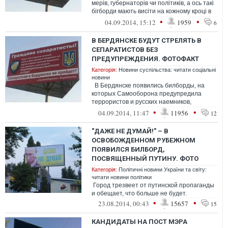
мерів, губернаторів чи політиків, а ось такі
бігборди мають висіти на кожному кроці в
країні, яка воює. Браво Б...
•
•
04.09.2014, 15:12
1959
6
В БЕРДЯНСКЕ БУДУТ СТРЕЛЯТЬ В
СЕПАРАТИСТОВ БЕЗ
ПРЕДУПРЕЖДЕНИЯ. ФОТОФАКТ
Категорія:
Новини суспільства: читати соціальні
новини
В Бердянске появились билборды, на
которых Самооборона предупредила
террористов и русских наемников,
сепаратизм в городе не пройдет
•
•
04.09.2014, 11:47
11956
12
"ДАЖЕ НЕ ДУМАЙ!" – В
ОСВОБОЖДЕННОМ РУБЕЖНОМ
ПОЯВИЛСЯ БИЛБОРД,
ПОСВЯЩЕННЫЙ ПУТИНУ. ФОТО
Категорія:
Політичні новини України та світу:
читати новини політики
Город трезвеет от путинской пропаганды
и обещает, что больше не будет.
•
•
23.08.2014, 00:43
15657
15
КАНДИДАТЫ НА ПОСТ МЭРА