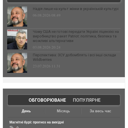
Надія лише на культ жінки в українській культурі
06.08.2026 08:49
Чому США не готові передати Україні ліцензію на
виробництво ракет Patriot: політика, безпека та
можливі альтернативи
03.08.2026 20:24
Перспектива: ЗСУ добомблять і всі інші склади
Wildberries
23.07.2026 11:31
ОБГОВОРЮВАНЕ
|
ПОПУЛЯРНЕ
День
Місяць
За весь час
Магнітні бурі: прогноз на вихідні