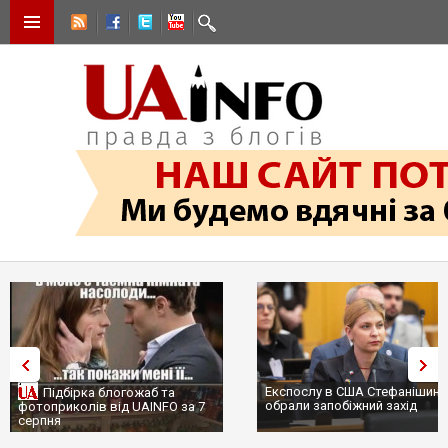
Експослу в США Стефанішині
Підбірка блогожаб та
обрали запобіжний захід
фотоприколів від UAINFO за 7
серпня