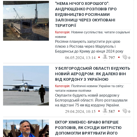
"НЕМА НІЧОГО ХОРОШОГО":
АНДРЮЩЕНКО РОЗПОВІВ ПРО
БУДІВНИЦТВО РОСІЯНАМИ
ЗАЛІЗНИЦІ ЧЕРЕЗ ОКУПОВАНІ
ТЕРИТОРІЇ
Категорія:
Новини суспільства: читати соціальні
новини
Росіяни планують запустити рух цією
гілкою з Ростова через Маріуполь і
Бердянськ до Криму до кінця 2024 року
•
•
06.05.2024, 13:14
797
0
У БЄЛГОРОДСЬКІЙ ОБЛАСТІ БУДУЮТЬ
НОВИЙ АЕРОДРОМ: ЯК ДАЛЕКО ВІН
ВІД КОРДОНУ З УКРАЇНОЮ
Категорія:
Політичні новини України та світу:
читати новини політики
Окупанти будують новий аеродром у
Бєлгородській області. Його розташували
на відстані 75 км від кордону України.
•
•
29.04.2024, 10:15
587
0
ЕКТОР ХІМЕНЕС-БРАВО ВПЕРШЕ
РОЗПОВІВ, ЯК СУСІДИ ХИТРІСТЮ
ДОПОМОГЛИ ВРЯТУВАТИ ЙОГО