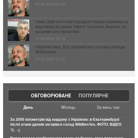
06.08.2026 08:49
Чому США не готові передати Україні ліцензію на
виробництво ракет Patriot: політика, безпека та
можливі альтернативи
03.08.2026 20:24
Перспектива: ЗСУ добомблять і всі інші склади
Wildberries
23.07.2026 11:31
ОБГОВОРЮВАНЕ
|
ПОПУЛЯРНЕ
День
Місяць
За весь час
За 2000 кілометрів від кордону з Україною: в Єкатеринбурзі
після атаки дронів загорівся склад Wildberries. ФОТО. ВІДЕО
0