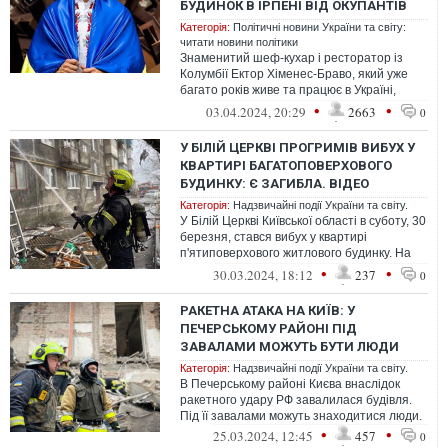
БУДИНОК В ІРПЕНІ ВІД ОКУПАНТІВ
Категорія:
Політичні новини України та світу:
читати новини політики
Знаменитий шеф-кухар і ресторатор із
Колумбії Ектор Хіменес-Браво, який уже
багато років живе та працює в Україні,
вразив історією про свій будинок в ...
•
•
03.04.2024, 20:29
2663
0
У БІЛІЙ ЦЕРКВІ ПРОГРИМІВ ВИБУХ У
КВАРТИРІ БАГАТОПОВЕРХОВОГО
БУДИНКУ: Є ЗАГИБЛА. ВІДЕО
Категорія:
Надзвичайні події України та світу.
У Білій Церкві Київської області в суботу, 30
березня, стався вибух у квартирі
п'ятиповерхового житлового будинку. На
місці події працюють рятувальник...
•
•
30.03.2024, 18:12
237
0
РАКЕТНА АТАКА НА КИЇВ: У
ПЕЧЕРСЬКОМУ РАЙОНІ ПІД
ЗАВАЛАМИ МОЖУТЬ БУТИ ЛЮДИ
Категорія:
Надзвичайні події України та світу.
В Печерському районі Києва внаслідок
ракетного удару РФ завалилася будівля.
Під її завалами можуть знаходитися люди.
•
•
25.03.2024, 12:45
457
0