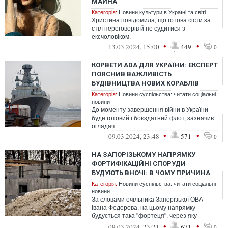
МАЙНА
Категорія:
Новини культури в Україні та світі
Христина повідомила, що готова сісти за
стіл переговорів й не судитися з
ексчоловіком.
•
•
13.03.2024, 15:00
449
0
КОРВЕТИ ADA ДЛЯ УКРАЇНИ: ЕКСПЕРТ
ПОЯСНИВ ВАЖЛИВІСТЬ
БУДІВНИЦТВА НОВИХ КОРАБЛІВ
Категорія:
Новини суспільства: читати соціальні
новини
До моменту завершення війни в України
буде готовий і боєздатний флот, зазначив
оглядач
•
•
09.03.2024, 23:48
571
0
НА ЗАПОРІЗЬКОМУ НАПРЯМКУ
ФОРТИФІКАЦІЙНІ СПОРУДИ
БУДУЮТЬ ВНОЧІ: В ЧОМУ ПРИЧИНА
Категорія:
Новини суспільства: читати соціальні
новини
За словами очільника Запорізької ОВА
Івана Федорова, на цьому напрямку
будується така "фортеця", через яку
окупанти точно не зможуть пройти
•
•
09.03.2024, 23:21
671
0