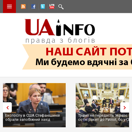
Експослу в США Стефанішиній
Трамп не передасть Україні
обрали запобіжний захід
сотні ракет до Patriot, бо у С
...