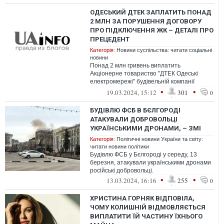
ОДЕСЬКИЙ ДТЕК ЗАПЛАТИТЬ ПОНАД
2 МЛН ЗА ПОРУШЕННЯ ДОГОВОРУ
ПРО ПІДКЛЮЧЕННЯ ЖК – ДЕТАЛІ ПРО
ПРЕЦЕДЕНТ
Категорія:
Новини суспільства: читати соціальні
новини
Понад 2 млн гривень виплатить
Акціонерне товариство "ДТЕК Одеські
електромережі" будівельній компанії
"Фамільний дім" за зрив термінів
•
•
19.03.2024, 15:12
301
0
підключення жит...
БУДІВЛЮ ФСБ В БЄЛГОРОДІ
АТАКУВАЛИ ДОБРОВОЛЬЦІ
УКРАЇНСЬКИМИ ДРОНАМИ, – ЗМІ
Категорія:
Політичні новини України та світу:
читати новини політики
Будівлю ФСБ у Бєлгороді у середу, 13
березня, атакували українськими дронами
російські добровольці.
•
•
13.03.2024, 16:16
255
0
ХРИСТИНА ГОРНЯК ВІДПОВІЛА,
ЧОМУ КОЛИШНІЙ ВІДМОВЛЯЄТЬСЯ
ВИПЛАТИТИ ЇЙ ЧАСТИНУ ЇХНЬОГО