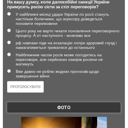
На вашу думку, коли далекобійні санкції України
примусять росію сісти за стіл переговорів?
У найближчі місяці удари України по росії стануть
настільки болючими, що агресору доведеться
поновити перемовини
Цього року не варто чекати поновлення переговорного
процесу. А от наступного - можливо все
рф навпаки піде на ескалацію попри здоровий глузд і
намагатиметься триматися до останнього
Найближчим часом росія може погодитись на
переговори, але серйозних намірів росіяни не
матимуть
Вже давно не роблю жодних прогнозів щодо
завершення війни
ФОТО