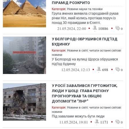
ПІРАМІД РОЗКРИТО
Категорія:
Новини науки та техніки
Група вчених виявила стародавній рукав
річки Ніл, який колись протікав поруч із
понад 30 пірамідами в Єгипті.
•
•
21.05.2024, 22:00
10886
0
У БЄЛГОРОДІ ОБРУШИВСЯ ПІД'ЇЗД
БУДИНКУ
Категорія:
Новини в світі: читати останні світові
новини
У Бєлгороді на вулиці Щорса обрушився
під'їзд будинку
•
•
12.05.2024, 12:13
698
0
У РОСІЇ ЗАВАЛИВСЯ ГУРТОЖИТОК,
ЛЮДИ У ШОЦІ: ГЛАВА РЕГІОНУ
ПРОІГНОРУВАВ ТА ОБІЦЯЄ
ДОПОМОГТИ "ЛНР"
Категорія:
Новини в світі: читати останні світові
новини
Під завалами можуть бути люди
•
•
11.05.2024, 19:01
1171
0