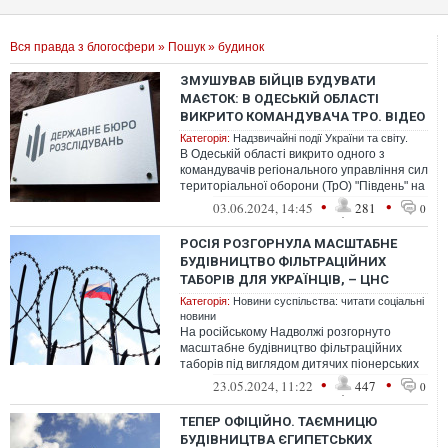
Вся правда з блогосфери
»
Пошук
» будинок
ЗМУШУВАВ БІЙЦІВ БУДУВАТИ
МАЄТОК: В ОДЕСЬКІЙ ОБЛАСТІ
ВИКРИТО КОМАНДУВАЧА ТРО. ВІДЕО
Категорія:
Надзвичайні події України та світу.
В Одеській області викрито одного з
командувачів регіонального управління сил
територіальної оборони (ТрО) "Південь" на
залученні бійців до будівництв...
•
•
03.06.2024, 14:45
281
0
РОСІЯ РОЗГОРНУЛА МАСШТАБНЕ
БУДІВНИЦТВО ФІЛЬТРАЦІЙНИХ
ТАБОРІВ ДЛЯ УКРАЇНЦІВ, – ЦНС
Категорія:
Новини суспільства: читати соціальні
новини
На російському Надволжі розгорнуто
масштабне будівництво фільтраційних
таборів під виглядом дитячих піонерських
таборів
•
•
23.05.2024, 11:22
447
0
ТЕПЕР ОФІЦІЙНО. ТАЄМНИЦЮ
БУДІВНИЦТВА ЄГИПЕТСЬКИХ