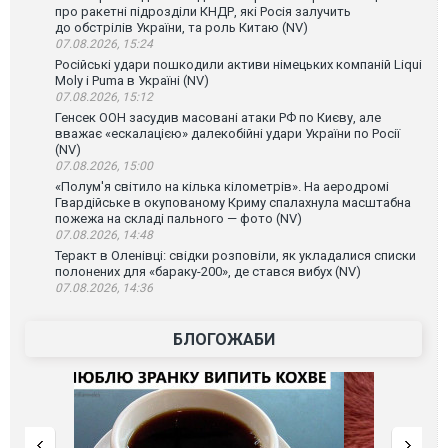
про ракетні підрозділи КНДР, які Росія залучить
до обстрілів України, та роль Китаю (NV)
07.08.2026, 15:24
Російські удари пошкодили активи німецьких компаній Liqui
Moly і Puma в Україні (NV)
07.08.2026, 15:12
Генсек ООН засудив масовані атаки РФ по Києву, але
вважає «ескалацією» далекобійні удари України по Росії
(NV)
07.08.2026, 15:00
«Полум'я світило на кілька кілометрів». На аеродромі
Гвардійське в окупованому Криму спалахнула масштабна
пожежа на складі пального — фото (NV)
07.08.2026, 14:48
Теракт в Оленівці: свідки розповіли, як укладалися списки
полонених для «бараку-200», де стався вибух (NV)
07.08.2026, 14:36
БЛОГОЖАБИ