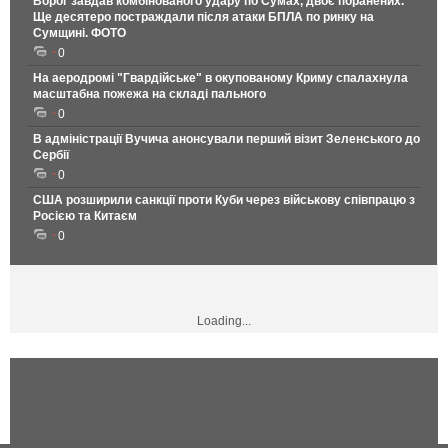
Ворог завдав комбінованого удару по Сумах, двоє поранених.
Ще десятеро постраждали після атаки БПЛА по ринку на
Сумщині. ФОТО
0
На аеродромі "Гвардійське" в окупованому Криму спалахнула
масштабна пожежа на складі пального
0
В адміністрації Вучича анонсували перший візит Зеленського до
Сербії
0
США розширили санкції проти Куби через військову співпрацю з
Росією та Китаєм
0
Loading...