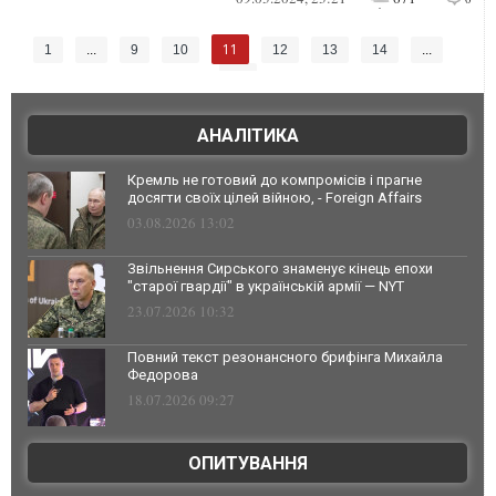
11
1
...
9
10
12
13
14
...
54
АНАЛІТИКА
Кремль не готовий до компромісів і прагне
досягти своїх цілей війною, - Foreign Affairs
03.08.2026 13:02
Звільнення Сирського знаменує кінець епохи
"старої гвардії" в українській армії — NYT
23.07.2026 10:32
Повний текст резонансного брифінга Михайла
Федорова
18.07.2026 09:27
ОПИТУВАННЯ