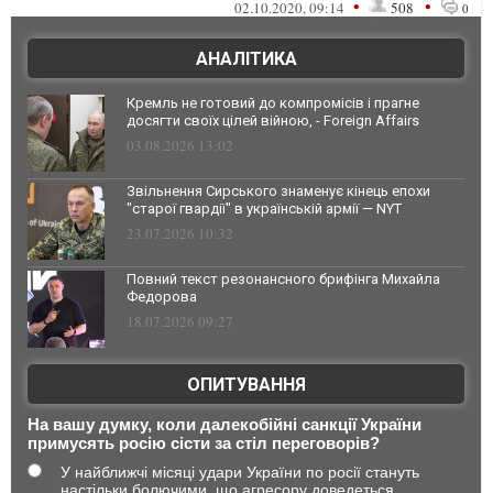
підконтрольних інвестиційних фондів, які
•
•
02.10.2020, 09:14
508
0
налагодил...
АНАЛІТИКА
Кремль не готовий до компромісів і прагне
досягти своїх цілей війною, - Foreign Affairs
03.08.2026 13:02
Звільнення Сирського знаменує кінець епохи
"старої гвардії" в українській армії — NYT
23.07.2026 10:32
Повний текст резонансного брифінга Михайла
Федорова
18.07.2026 09:27
ОПИТУВАННЯ
На вашу думку, коли далекобійні санкції України
примусять росію сісти за стіл переговорів?
У найближчі місяці удари України по росії стануть
настільки болючими, що агресору доведеться