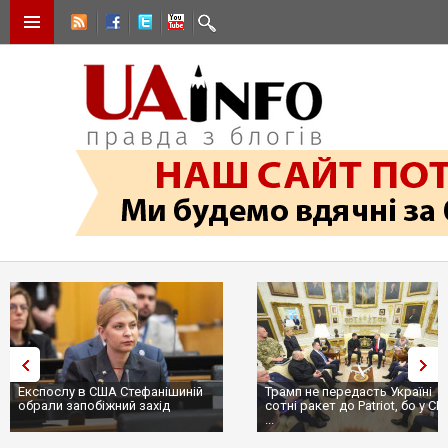
Експослу в США Стефанішиній
Трамп не передасть Україні
обрали запобіжний захід
сотні ракет до Patriot, бо у С
...