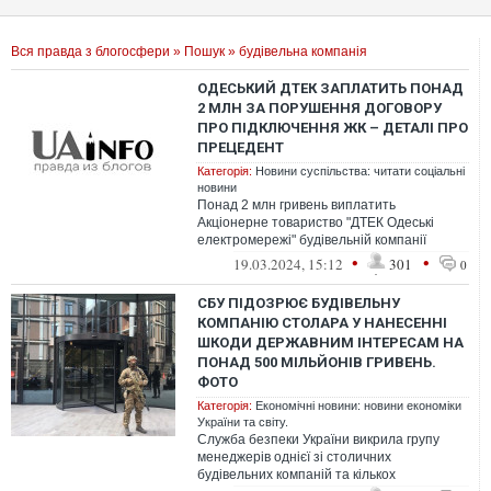
Вся правда з блогосфери
»
Пошук
» будівельна компанія
ОДЕСЬКИЙ ДТЕК ЗАПЛАТИТЬ ПОНАД
2 МЛН ЗА ПОРУШЕННЯ ДОГОВОРУ
ПРО ПІДКЛЮЧЕННЯ ЖК – ДЕТАЛІ ПРО
ПРЕЦЕДЕНТ
Категорія:
Новини суспільства: читати соціальні
новини
Понад 2 млн гривень виплатить
Акціонерне товариство "ДТЕК Одеські
електромережі" будівельній компанії
"Фамільний дім" за зрив термінів
•
•
19.03.2024, 15:12
301
0
підключення жит...
СБУ ПІДОЗРЮЄ БУДІВЕЛЬНУ
КОМПАНІЮ СТОЛАРА У НАНЕСЕННІ
ШКОДИ ДЕРЖАВНИМ ІНТЕРЕСАМ НА
ПОНАД 500 МІЛЬЙОНІВ ГРИВЕНЬ.
ФОТО
Категорія:
Економічні новини: новини економіки
України та світу.
Служба безпеки України викрила групу
менеджерів однієї зі столичних
будівельних компаній та кількох