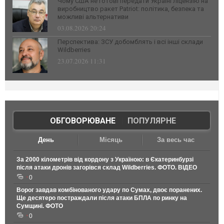
Чому США не готові передати Україні ліцензію на
виробництво ракет Patriot: політика, безпека та
можливі альтернативи
03.08.2026 20:24
Перспектива: ЗСУ добомблять і всі інші склади
Wildberries
23.07.2026 11:31
ОБГОВОРЮВАНЕ
|
ПОПУЛЯРНЕ
День
Місяць
За весь час
За 2000 кілометрів від кордону з Україною: в Єкатеринбурзі
після атаки дронів загорівся склад Wildberries. ФОТО. ВІДЕО
0
Ворог завдав комбінованого удару по Сумах, двоє поранених.
Ще десятеро постраждали після атаки БПЛА по ринку на
Сумщині. ФОТО
0