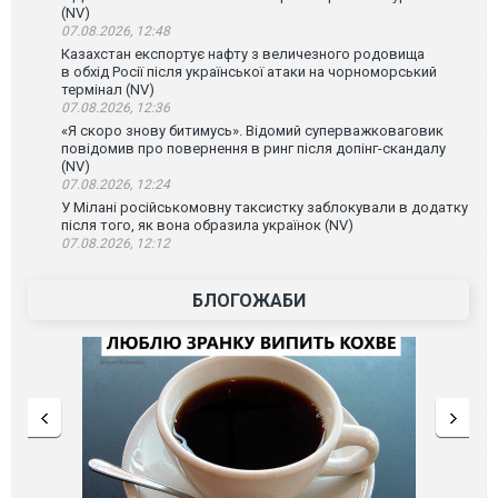
(NV)
07.08.2026, 12:48
Казахстан експортує нафту з величезного родовища
в обхід Росії після української атаки на чорноморський
термінал (NV)
07.08.2026, 12:36
«Я скоро знову битимусь». Відомий суперважковаговик
повідомив про повернення в ринг після допінг-скандалу
(NV)
07.08.2026, 12:24
У Мілані російськомовну таксистку заблокували в додатку
після того, як вона образила українок (NV)
07.08.2026, 12:12
БЛОГОЖАБИ