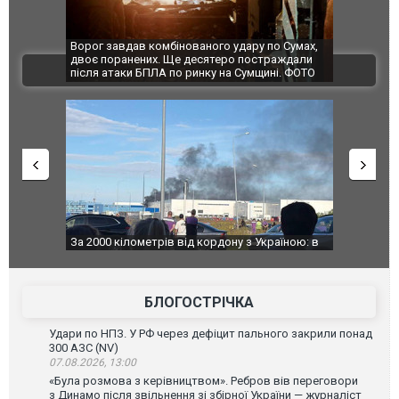
Ворог завдав комбінованого удару по Сумах,
За 2000 кілом
двоє поранених. Ще десятеро постраждали
Єкатеринбурзі
ВІДЕО
після атаки БПЛА по ринку на Сумщині. ФОТО
склад Wildber
За 2000 кілометрів від кордону з Україною: в
В Таїланді фу
Єкатеринбурзі після атаки дронів загорівся
блискавки пі
склад Wildberries. ФОТО. ВІДЕО
постраждали
БЛОГОСТРІЧКА
Удари по НПЗ. У РФ через дефіцит пального закрили понад
300 АЗС (NV)
07.08.2026, 13:00
«Була розмова з керівництвом». Ребров вів переговори
з Динамо після звільнення зі збірної України — журналіст