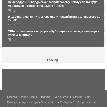
На аеродромі "Гвардійське" в окупованому Криму спалахнула
масштабна пожежа на складі пального
0
В адміністрації Вучича анонсували перший візит Зеленського до
Сербії
0
США розширили санкції проти Куби через військову співпрацю з
Росією та Китаєм
0
Loading...
Головна
•
Головні новини
•
Політика
•
Суспільство
•
Економіка
беспроводной
•
Світ
•
Культура
•
Наука
•
Історія
•
Освіта
•
Авто
•
IT
•
Здоров'я
интернет
•
Спорт
•
Фото
•