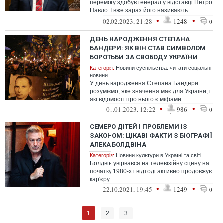
перемогу здобув генерал у відставці Петро
Павло. І вже зараз його називають
головним "крашем" Чехії, а українки...
•
•
02.02.2023, 21:28
1248
0
ДЕНЬ НАРОДЖЕННЯ СТЕПАНА
БАНДЕРИ: ЯК ВІН СТАВ СИМВОЛОМ
БОРОТЬБИ ЗА СВОБОДУ УКРАЇНИ
Категорія:
Новини суспільства: читати соціальні
новини
У день народження Степана Бандери
розуміємо, яке значення має для України, і
які відомості про нього є міфами
•
•
01.01.2023, 12:22
986
0
СЕМЕРО ДІТЕЙ І ПРОБЛЕМИ ІЗ
ЗАКОНОМ: ЦІКАВІ ФАКТИ З БІОГРАФІЇ
АЛЕКА БОЛДВІНА
Категорія:
Новини культури в Україні та світі
Болдвін увірвався на телевізійну сцену на
початку 1980-х і відтоді активно продовжує
кар'єру.
•
•
22.10.2021, 19:45
1249
0
1
2
3