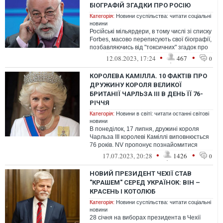
БІОГРАФІЙ ЗГАДКИ ПРО РОСІЮ
Категорія:
Новини суспільства: читати соціальні
новини
Російські мільярдери, в тому числі зі списку
Forbes, масово переписують свої біографії,
позбавляючись від "токсичних" згадок про
зв'язки з Росією
•
•
12.08.2023, 17:24
467
0
КОРОЛЕВА КАМІЛЛА. 10 ФАКТІВ ПРО
ДРУЖИНУ КОРОЛЯ ВЕЛИКОЇ
БРИТАНІЇ ЧАРЛЬЗА III В ДЕНЬ ЇЇ 76-
РІЧЧЯ
Категорія:
Новини в світі: читати останні світові
новини
В понеділок, 17 липня, дружині короля
Чарльза ІІІ королеві Каміллі виповнюється
76 років. NV пропонує познайомитися
ближче із людиною, що йде рука об ...
•
•
17.07.2023, 20:28
1426
0
НОВИЙ ПРЕЗИДЕНТ ЧЕХІЇ СТАВ
"КРАШЕМ" СЕРЕД УКРАЇНОК: ВІН –
КРАСЕНЬ І КОТОЛЮБ
Категорія:
Новини суспільства: читати соціальні
новини
28 січня на виборах президента в Чехії