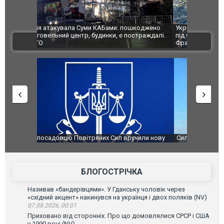
шкоджено
Українські надзвичайники врятували козуленя
СБУ за спр
траждалі.
під час ліквідації масштабної лісової пожежі у
Болгарії з
ВІДЕО
Франції
ФОТО
чили нову
Сили оборони уразили Ярославський НПЗ:
Неймар вла
губернатор регіону заявив про наймасштабнішу
"Сантоса".
атаку. ВІДЕО
БЛОГОСТРІЧКА
Називав «бандерівцями». У Гданську чоловік через
«східний акцент» накинувся на українця і двох поляків (NV)
07.08.2026, 00:01
Приховано від сторонніх. Про що домовлялися СРСР і США
у 1990 році (NV)