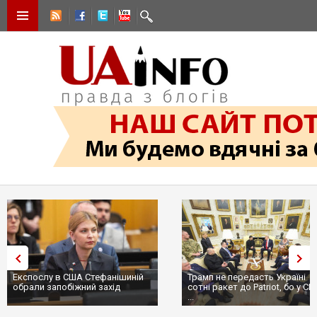
Експослу в США Стефанішиній
Трамп не передасть Україні
обрали запобіжний захід
сотні ракет до Patriot, бо у С
...