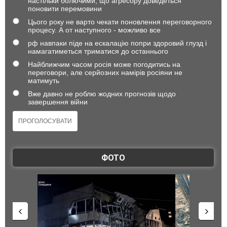
настільки болючими, що агресору доведеться
поновити перемовини
Цього року не варто чекати поновлення переговорного
процесу. А от наступного - можливо все
рф навпаки піде на ескалацію попри здоровий глузд і
намагатиметься триматися до останнього
Найближчим часом росія може погодитись на
переговори, але серйозних намірів росіяни не
матимуть
Вже давно не роблю жодних прогнозів щодо
завершення війни
ФОТО