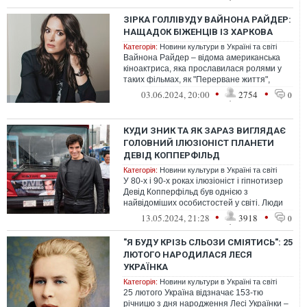
ЗІРКА ГОЛЛІВУДУ ВАЙНОНА РАЙДЕР:
НАЩАДОК БІЖЕНЦІВ ІЗ ХАРКОВА
Категорія:
Новини культури в Україні та світі
Вайнона Райдер – відома американська
кіноактриса, яка прославилася ролями у
таких фільмах, як "Перерване життя",
"Маленькі жінки", "Чорний лебідь", і ...
•
•
03.06.2024, 20:00
2754
0
КУДИ ЗНИК ТА ЯК ЗАРАЗ ВИГЛЯДАЄ
ГОЛОВНИЙ ІЛЮЗІОНІСТ ПЛАНЕТИ
ДЕВІД КОППЕРФІЛЬД
Категорія:
Новини культури в Україні та світі
У 80-х і 90-х роках ілюзіоніст і гіпнотизер
Девід Копперфільд був однією з
найвідоміших особистостей у світі. Люди
лише мріяли потрапити на його шоу, ...
•
•
13.05.2024, 21:28
3918
0
"Я БУДУ КРІЗЬ СЛЬОЗИ СМІЯТИСЬ": 25
ЛЮТОГО НАРОДИЛАСЯ ЛЕСЯ
УКРАЇНКА
Категорія:
Новини культури в Україні та світі
25 лютого Україна відзначає 153-тю
річницю з дня народження Лесі Українки –