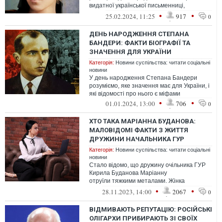
видатної української письменниці,
перекладачки, публіцистки та громадської...
•
•
25.02.2024, 11:25
917
0
ДЕНЬ НАРОДЖЕННЯ СТЕПАНА
БАНДЕРИ: ФАКТИ БІОГРАФІЇ ТА
ЗНАЧЕННЯ ДЛЯ УКРАЇНИ
Категорія:
Новини суспільства: читати соціальні
новини
У день народження Степана Бандери
розуміємо, яке значення має для України, і
які відомості про нього є міфами
•
•
01.01.2024, 13:00
706
0
ХТО ТАКА МАРІАННА БУДАНОВА:
МАЛОВІДОМІ ФАКТИ З ЖИТТЯ
ДРУЖИНИ НАЧАЛЬНИКА ГУР
Категорія:
Новини суспільства: читати соціальні
новини
Стало відомо, що дружину очільника ГУР
Кирила Буданова Маріанну
отруїли тяжкими металами. Жінка
перебуває в лікарні та вже завершує свій
•
•
28.11.2023, 14:00
2067
0
курс лікуванн...
ВІДМИВАЮТЬ РЕПУТАЦІЮ: РОСІЙСЬКІ
ОЛІГАРХИ ПРИБИРАЮТЬ ЗІ СВОЇХ