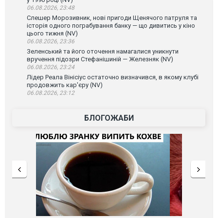
06.08.2026, 23:48
Слешер Морозивник, нові пригоди Щенячого патруля та
історія одного пограбування банку — що дивитись у кіно
цього тижня (NV)
06.08.2026, 23:36
Зеленський та його оточення намагалися уникнути
вручення підозри Стефанішиній — Железняк (NV)
06.08.2026, 23:24
Лідер Реала Вінісіус остаточно визначився, в якому клубі
продовжить кар'єру (NV)
06.08.2026, 23:12
БЛОГОЖАБИ