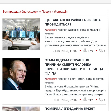
Вся правда з блогосфери
»
Пошук
» біографія
ЩО ТАКЕ АНГІОГРАФІЯ ТА ЯК ВОНА
ПРОВОДИТЬСЯ?
Категорія:
Новини здоров'я: останні медичні
новини
Захворювання судин є однією з
найрозповсюдженіших проблем. Для
уточнення діагнозу використовують сучасні
методи високоінформативної діагностики
•
•
21.04.2026, 11:07
159
0
судин,...
СТАЛА ВІДОМА СПРАВЖНЯ
ПРИЧИНА СМЕРТІ ЧОЛОВІКА
КОРОЛЕВИ ЄЛИЗАВЕТИ II – ПРИНЦА
ФІЛІПА
Категорія:
Новини в світі: читати останні світові
новини
Вийшла нова біографія принца Філіпа,
герцога Единбурзького, у якій автор історик
Г’юго Вікерс розкрив іншу причину смерті
чоловіка королеви
•
•
30.03.2026, 22:02
912
0
ПОМЕРЛА ЛЕГЕНДАРНА БРІЖІТ