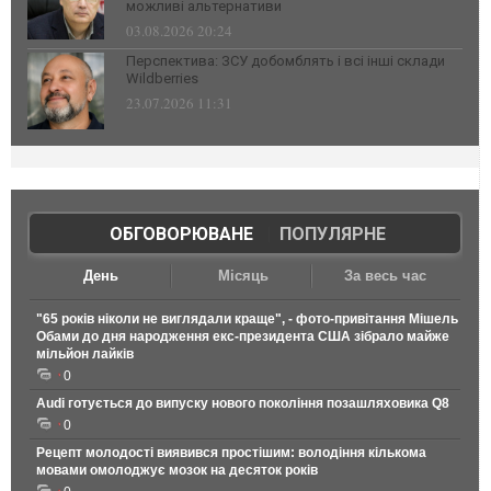
можливі альтернативи
03.08.2026 20:24
Перспектива: ЗСУ добомблять і всі інші склади
Wildberries
23.07.2026 11:31
ОБГОВОРЮВАНЕ
|
ПОПУЛЯРНЕ
День
Місяць
За весь час
"65 років ніколи не виглядали краще", - фото-привітання Мішель
Обами до дня народження екс-президента США зібрало майже
мільйон лайків
0
Audi готується до випуску нового покоління позашляховика Q8
0
Рецепт молодості виявився простішим: володіння кількома
мовами омолоджує мозок на десяток років