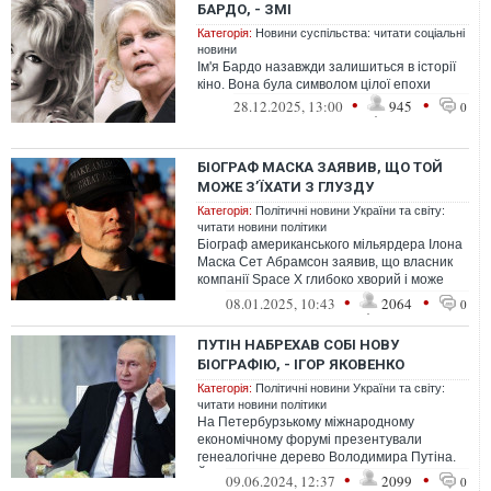
БАРДО, - ЗМІ
Категорія:
Новини суспільства: читати соціальні
новини
Ім'я Бардо назавжди залишиться в історії
кіно. Вона була символом цілої епохи
•
•
28.12.2025, 13:00
945
0
БІОГРАФ МАСКА ЗАЯВИВ, ЩО ТОЙ
МОЖЕ ЗʼЇХАТИ З ГЛУЗДУ
Категорія:
Політичні новини України та світу:
читати новини політики
Біограф американського мільярдера Ілона
Маска Сет Абрамсон заявив, що власник
компанії Space X глибоко хворий і може
зʼїхати з глузду.
•
•
08.01.2025, 10:43
2064
0
ПУТІН НАБРЕХАВ СОБІ НОВУ
БІОГРАФІЮ, - ІГОР ЯКОВЕНКО
Категорія:
Політичні новини України та світу:
читати новини політики
На Петербурзькому міжнародному
економічному форумі презентували
генеалогічне дерево Володимира Путіна.
Його нібито склали ще 2015-го року
•
•
09.06.2024, 12:37
2099
0