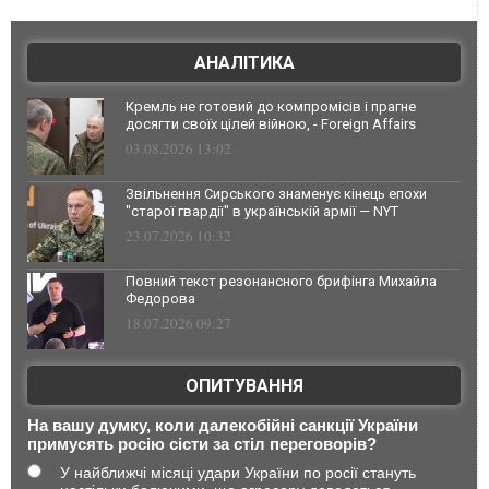
АНАЛІТИКА
Кремль не готовий до компромісів і прагне
досягти своїх цілей війною, - Foreign Affairs
03.08.2026 13:02
Звільнення Сирського знаменує кінець епохи
"старої гвардії" в українській армії — NYT
23.07.2026 10:32
Повний текст резонансного брифінга Михайла
Федорова
18.07.2026 09:27
ОПИТУВАННЯ
На вашу думку, коли далекобійні санкції України
примусять росію сісти за стіл переговорів?
У найближчі місяці удари України по росії стануть