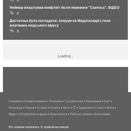
0
Неймар влаштував конфлікт після перемоги "Сантоса". ВІДЕО
0
Достатньо було погладити: лемури на Мадагаскарі стали
жертвами людського вірусу
0
Loading...
Головна
•
Головні новини
•
Політика
•
Суспільство
•
Економіка
беспроводной
•
Світ
•
Культура
•
Наука
•
Історія
•
Освіта
•
Авто
•
IT
•
Здоров'я
интернет
•
Спорт
•
Фото
•
Відео
•
Огляд блогосфери
•
Блоголента
•
Рейтинг блогів
киев
•
Блогожаби
и
Всі новини належать їх правовласникам.
область