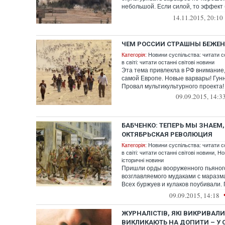
небольшой. Если силой, то эффект
серьезный, но...
14.11.2015, 20:10
ЧЕМ РОССИИ СТРАШНЫ БЕЖЕН
Категорія:
Новини суспільства: читати с
в світі: читати останні світові новини
Эта тема привлекла в РФ внимание,
самой Европе. Новые варвары! Гун
Провал мультикультурного проекта! 
09.09.2015, 14:3
БАБЧЕНКО: ТЕПЕРЬ МЫ ЗНАЕМ
ОКТЯБРЬСКАЯ РЕВОЛЮЦИЯ
Категорія:
Новини суспільства: читати с
в світі: читати останні світові новини
,
Но
історичні новини
Пришли орды вооруженного пьяног
возглавляемого мудаками с маразм
Всех буржуев и кулаков поубивали.
фаб...
09.09.2015, 14:18
ЖУРНАЛІСТІВ, ЯКІ ВИКРИВАЛИ
ВИКЛИКАЮТЬ НА ДОПИТИ – У 