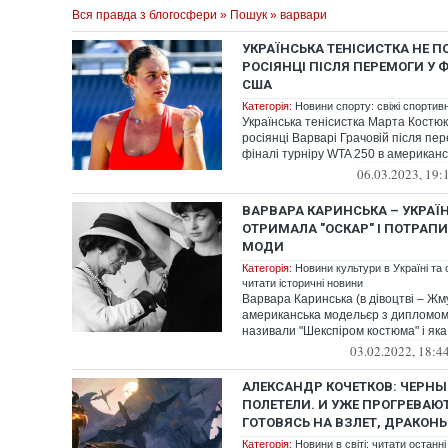
Вся правда з блогосфери
»
Пошук
» варвари
УКРАЇНСЬКА ТЕНІСИСТКА НЕ П
РОСІЯНЦІ ПІСЛЯ ПЕРЕМОГИ У Ф
США
Категорія:
Новини спорту: свіжі спортив
Українська тенісистка Марта Костюк
росіянці Варварі Грачовій після пе
фіналі турніру WTA 250 в американс
06.03.2023, 19:
ВАРВАРА КАРИНСЬКА – УКРАЇН
ОТРИМАЛА "ОСКАР" І ПОТРАПИ
МОДИ
Категорія:
Новини культури в Україні та с
читати історичні новини
Варвара Каринська (в дівоцтві – Жму
американська модельєр з дипломом 
називали "Шекспіром костюма" і яка
03.02.2022, 18:4
АЛЕКСАНДР КОЧЕТКОВ: ЧЕРНЫ
ПОЛЕТЕЛИ. И УЖЕ ПРОГРЕВАЮ
ГОТОВЯСЬ НА ВЗЛЕТ, ДРАКОНЫ.
Категорія:
Новини в світі: читати останні