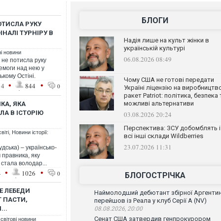
БЛОГИ
ОТИСЛА РУКУ
ІНАЛІ ТУРНІРУ В
Надія лише на культ жінки в
українській культурі
ні новини
06.08.2026 08:49
 не потисла руку
ремоги над нею у
ькому Остіні.
Чому США не готові передати
•
•
14
844
0
Україні ліцензію на виробництв
ракет Patriot: політика, безпека 
можливі альтернативи
КА, ЯКА
ЛА В ІСТОРІЮ
03.08.2026 20:24
Перспектива: ЗСУ добомблять і
віті
,
Новини історії:
всі інші склади Wildberries
23.07.2026 11:31
дська) – українсько-
правника, яку
 стала володар...
•
•
4
1026
0
БЛОГОСТРІЧКА
Е ЛЕБЕДИ
Наймолодший дебютант збірної Аргенти
Т ПАСТИ,
перейшов із Реала у клуб Серії А (NV)
..
08.08.2026, 20:00
Сенат США затвердив генпрокурором
 світові новини