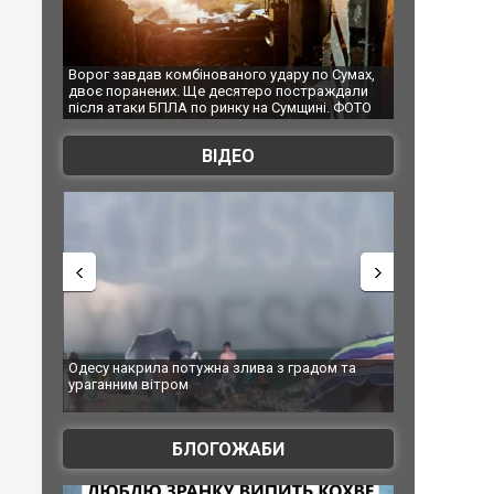
дару по Сумах,
За 2000 кілометрів від кордону з Україною: в
"Мої 
 постраждали
Єкатеринбурзі після атаки дронів загорівся
супер
Сумщині. ФОТО
склад Wildberries. ФОТО. ВІДЕО
ВІДЕО
 з градом та
Вже вивели на тести: Ferrari готує оновлення
Вийшо
позашляховика Purosangue. ВІДЕО
фільм
БЛОГОЖАБИ