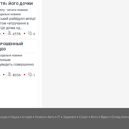
ТЯ» ЙОГО ДОЧКИ
віту: читати новини
ціальні новини
кий райвідліл міліції
том «втручання в
Це дочка од...
•
•
0
4558
0
БРОШЕННЫЙ
ДЕО
оціальні новини
женным
увидеть совершенно
•
•
8
8036
1
ьтура
•
Наука
•
Історія
•
Освіта
•
Авто
•
IT
•
Здоров'я
•
Спорт
•
Фото
•
Відео
•
Огляд блог