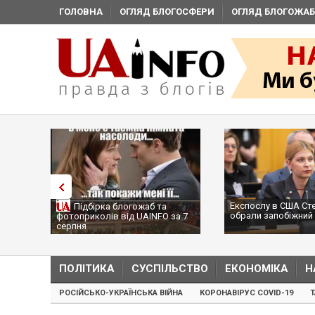
ГОЛОВНА
ОГЛЯД БЛОГОСФЕРИ
ОГЛЯД БЛОГОЖАБ
Експослу в США Ст
Підбірка блогожаб та
обрали запобіжний 
фотоприколів від UAINFO за 7
серпня
ПОЛІТИКА
СУСПІЛЬСТВО
ЕКОНОМІКА
Н
РОСІЙСЬКО-УКРАЇНСЬКА ВІЙНА
КОРОНАВІРУС COVID-19