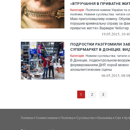
«ВТРУЧАННЯ В ПРИВАТНЕ ЖИТ
Категорія:
Політичні новини України та с
політики
,
Новини суспільства: читати со
Маю приголомшливу новину. Обухівсь
порушив кримінальну справу за фак
приватне життя» Варвари Чеботар. 
19.05.2015, 10:4
ПОДРОСТКИ РАЗГРОМИЛИ ЗА
СУПЕРМАРКЕТ В ДОНЕЦКЕ. ВИ
Категорія:
Новини суспільства: читати с
В Донецке, подконтрольном воору
формированиям ДНР, порой можно 
апокалиптические сцены
06.05.2015, 08:0
1
2
3
Головна
•
Головні новини
•
Політика
•
Суспільство
•
Економіка
•
Світ
•
Кул