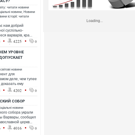
ЧАСУ?
віту: читати новини
ціальні новини
,
Новини
вини історії: читати
Loading...
ає нам добрий
ної суспільно-
еся варварів, кра...
•
•
5
4225
0
НЕМ УРОВНЕ
ДОПУСКАЕТ
 світові новини
иент для
амом деле, чем тупее
 доказать ему
•
•
5
4202
0
ВСКИЙ СОБОР
оціальні новини
хого собора украли
цы Варвары, сообщил
вославной церкв...
•
•
6
4016
0