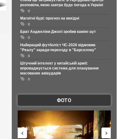
Спека ще затримується: в Укргідрометцентрі
розповіли, якою завтра буде погода в Україні
0
Магнітні бурі: прогноз на вихідні
0
Брат Анджеліни Джолі зробив камінг-аут
0
Найкращий футболіст ЧС-2026 відмовив
"Реалу" заради переходу в "Барселону"
0
Штучний інтелект у китайській армії:
впроваджується система для планування
масованих авіаударів
0
ФОТО