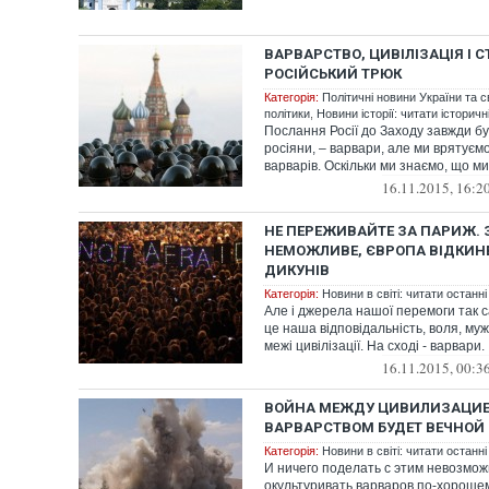
ВАРВАРСТВО, ЦИВІЛІЗАЦІЯ І 
РОСІЙСЬКИЙ ТРЮК
Категорія:
Політичні новини України та с
політики
,
Новини історії: читати історичн
Послання Росії до Заходу завжди бу
росіяни, – варвари, але ми врятуєм
варварів. Оскільки ми знаємо, що м
16.11.2015, 16:2
НЕ ПЕРЕЖИВАЙТЕ ЗА ПАРИЖ.
НЕМОЖЛИВЕ, ЄВРОПА ВІДКИНЕ
ДИКУНІВ
Категорія:
Новини в світі: читати останні
Але і джерела нашої перемоги так с
це наша відповідальність, воля, муж
межі цивілізації. На сході - варвари. І
16.11.2015, 00:3
ВОЙНА МЕЖДУ ЦИВИЛИЗАЦИЕ
ВАРВАРСТВОМ БУДЕТ ВЕЧНОЙ
Категорія:
Новини в світі: читати останні
И ничего поделать с этим невозмож
окультуривать варваров по-хороше