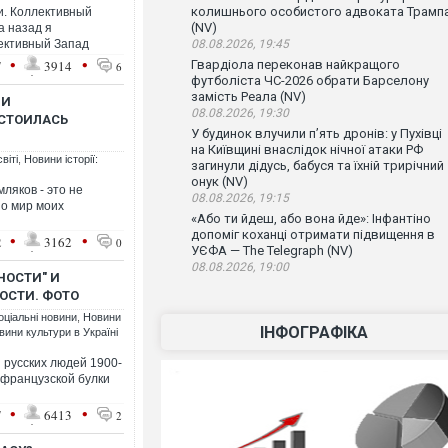
колишнього особистого адвоката Трамп
и. Коллективный
(NV)
а назад я
ективный Запад
08.08.2026, 19:45
•
•
7
3914
Гвардіола переконав найкращого
6
футболіста ЧС-2026 обрати Барселону
замість Реала (NV)
НИ
08.08.2026, 19:30
ОСТОИЛАСЬ
У будинок влучили п’ять дронів: у Пухівці
на Київщині внаслідок нічної атаки РФ
віті
,
Новини історії:
загинули дідусь, бабуся та їхній трирічний
онук (NV)
ляков - это не
08.08.2026, 19:15
но мир моих
«Або ти йдеш, або вона йде»: Інфантіно
допоміг коханці отримати підвищення в
•
•
2
3162
0
УЄФА — The Telegraph (NV)
08.08.2026, 19:00
НОСТИ" И
ОСТИ. ФОТО
оціальні новини
,
Новини
ІНФОГРАФІКА
вини культури в Україні
 русских людей 1900-
 французской булки
•
•
7
6413
2