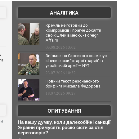
АНАЛІТИКА
Кремль не готовий до
компромісів і прагне досягти
своїх цілей війною, - Foreign
Affairs
03.08.2026 13:02
о
Звільнення Сирського знаменує
та
кінець епохи "старої гвардії" в
українській армії — NYT
23.07.2026 10:32
Повний текст резонансного
брифінга Михайла Федорова
18.07.2026 09:27
ОПИТУВАННЯ
ни
На вашу думку, коли далекобійні санкції
України примусять росію сісти за стіл
переговорів?