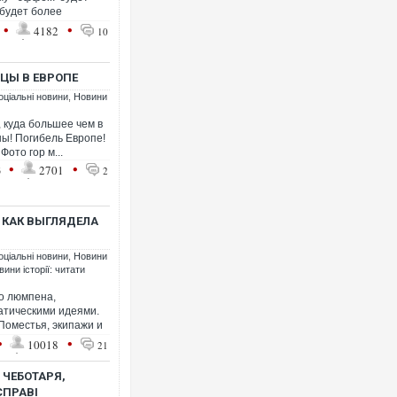
 будет более
•
•
4182
10
ЦЫ В ЕВРОПЕ
оціальні новини
,
Новини
 куда большее чем в
ны! Погибель Европе!
Фото гор м...
•
•
3
2701
2
, КАК ВЫГЛЯДЕЛА
оціальні новини
,
Новини
вини історії: читати
о люмпена,
атическими идеями.
 Поместья, экипажи и
•
•
10018
21
 ЧЕБОТАРЯ,
СПРАВІ