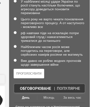
У найближчі місяці удари України по
а
росії стануть настільки болючими, що
агресору доведеться поновити
перемовини
Цього року не варто чекати поновлення
переговорного процесу. А от наступного
- можливо все
рф навпаки піде на ескалацію попри
здоровий глузд і намагатиметься
триматися до останнього
Найближчим часом росія може
погодитись на переговори, але
серйозних намірів росіяни не матимуть
Вже давно не роблю жодних прогнозів
щодо завершення війни
ОБГОВОРЮВАНЕ
|
ПОПУЛЯРНЕ
День
Місяць
За весь час