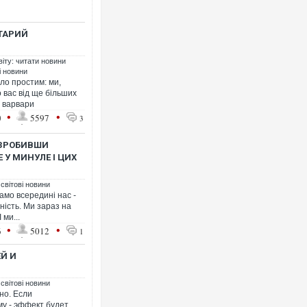
СТАРИЙ
Ворог завдав комбінованого у
двоє поранених. Ще десятеро
віту: читати новини
після атаки БПЛА по ринку на 
і новини
ло простим: ми,
о вас від ще більших
и варвари
•
•
0
5597
3
 ЗРОБИВШИ
 У МИНУЛЕ І ЦИХ
 світові новини
амо всередині нас -
ність. Ми зараз на
 ми...
•
•
Одесу накрила потужна злива
6
5012
1
ураганним вітром
Й И
 світові новини
но. Если
му - эффект будет