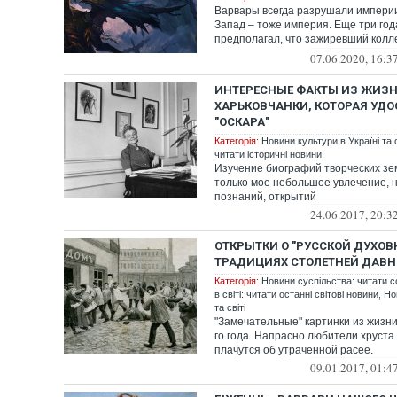
Варвары всегда разрушали импери
Запад – тоже империя. Еще три год
предполагал, что зажиревший колл
будет разруше...
07.06.2020, 16:3
ИНТЕРЕСНЫЕ ФАКТЫ ИЗ ЖИЗ
ХАРЬКОВЧАНКИ, КОТОРАЯ УД
"ОСКАРА"
Категорія:
Новини культури в Україні та с
читати історичні новини
Изучение биографий творческих зем
только мое небольшое увлечение, 
познаний, открытий
24.06.2017, 20:3
ОТКРЫТКИ О "РУССКОЙ ДУХОВ
ТРАДИЦИЯХ СТОЛЕТНЕЙ ДАВН
Категорія:
Новини суспільства: читати с
в світі: читати останні світові новини
,
Но
та світі
"Замечательные" картинки из жизни
го года. Напрасно любители хруста
плачутся об утраченной расее.
09.01.2017, 01:4