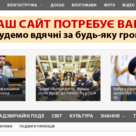
БЛОГОСТРІЧКА
ДОСЬЄ
БЛОГОЖАБИ
ФОТО
ВІДЕО
ефанішиній
Трамп не передасть Україні
Вибух у рес
захід
сотні ракет до Patriot, бо у США
ціллю був г
...
пр...
АДЗВИЧАЙНІ ПОДІЇ
СВІТ
КУЛЬТУРА
ЗНАННЯ
ТАРИФИ
ПОДВИГИ УКРАЇНЦІВ