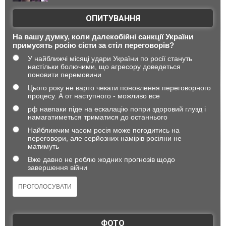
ОПИТУВАННЯ
На вашу думку, коли далекобійні санкції України
примусять росію сісти за стіл переговорів?
У найближчі місяці удари України по росії стануть
настільки болючими, що агресору доведеться
поновити перемовини
Цього року не варто чекати поновлення переговорного
процесу. А от наступного - можливо все
рф навпаки піде на ескалацію попри здоровий глузд і
намагатиметься триматися до останнього
Найближчим часом росія може погодитись на
переговори, але серйозних намірів росіяни не
матимуть
Вже давно не роблю жодних прогнозів щодо
завершення війни
ФОТО