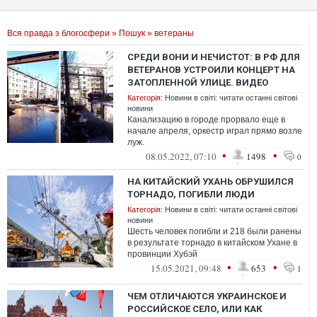
Вся правда з блогосфери
»
Пошук
» ветераны
СРЕДИ ВОНИ И НЕЧИСТОТ: В РФ ДЛЯ
ВЕТЕРАНОВ УСТРОИЛИ КОНЦЕРТ НА
ЗАТОПЛЕННОЙ УЛИЦЕ. ВИДЕО
Категорія:
Новини в світі: читати останні світові
новини
Канализацию в городе прорвало еще в
начале апреля, оркестр играл прямо возле
луж.
•
•
08.05.2022, 07:10
1498
0
НА КИТАЙСКИЙ УХАНЬ ОБРУШИЛСЯ
ТОРНАДО, ПОГИБЛИ ЛЮДИ
Категорія:
Новини в світі: читати останні світові
новини
Шесть человек погибли и 218 были ранены
в результате торнадо в китайском Ухане в
провинции Хубэй
•
•
15.05.2021, 09:48
653
1
ЧЕМ ОТЛИЧАЮТСЯ УКРАИНСКОЕ И
РОССИЙСКОЕ СЕЛО, ИЛИ КАК