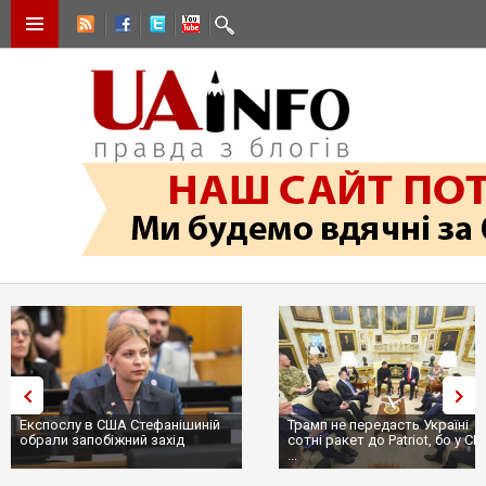
Експослу в США Стефанішиній
Трамп не передасть Україні
обрали запобіжний захід
сотні ракет до Patriot, бо у С
...