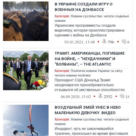
В УКРАИНЕ СОЗДАЛИ ИГРУ О
ВОЕННЫХ НА ДОНБАССЕ
Категорія:
Новини суспільства: читати соціальні
новини
Украинские программисты создали
видеоигру, которая проиллюстрирована
сценами с войны на Донбассе
и повествует о послевоенных травмах
•
•
03.01.2021, 13:48
796
0
бойцов
ТРАМП: АМЕРИКАНЦЫ, ПОГИБШИЕ
НА ВОЙНЕ, – "НЕУДАЧНИКИ" И
"БОЛВАНЫ", – THE ATLANTIC
Категорія:
Політичні новини України та світу:
читати новини політики
Президент США Дональд Трамп
неоднократно пренебрежительно
отзывался об умственных способностях
военнослужащих и просил, чтобы
•
•
06.09.2020, 15:02
2552
23
получившие серьезные ран...
ВОЗДУШНЫЙ ЗМЕЙ УНЕС В НЕБО
МАЛЕНЬКУЮ ДЕВОЧКУ. ВИДЕО
Категорія:
Новини суспільства: читати соціальні
новини
Инцидент, чуть не закончившийся
трагично, произошел во время фестиваля