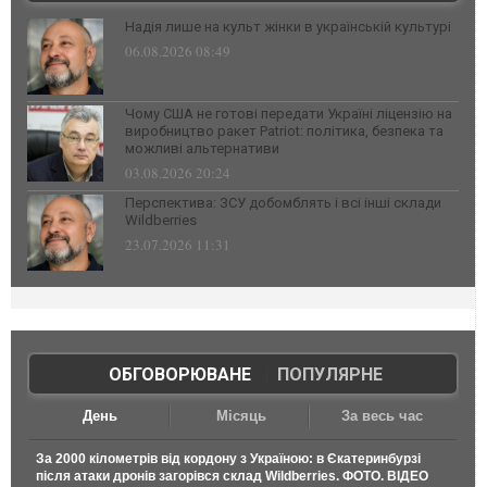
Надія лише на культ жінки в українській культурі
06.08.2026 08:49
Чому США не готові передати Україні ліцензію на
виробництво ракет Patriot: політика, безпека та
можливі альтернативи
03.08.2026 20:24
Перспектива: ЗСУ добомблять і всі інші склади
Wildberries
23.07.2026 11:31
ОБГОВОРЮВАНЕ
|
ПОПУЛЯРНЕ
День
Місяць
За весь час
За 2000 кілометрів від кордону з Україною: в Єкатеринбурзі
після атаки дронів загорівся склад Wildberries. ФОТО. ВІДЕО