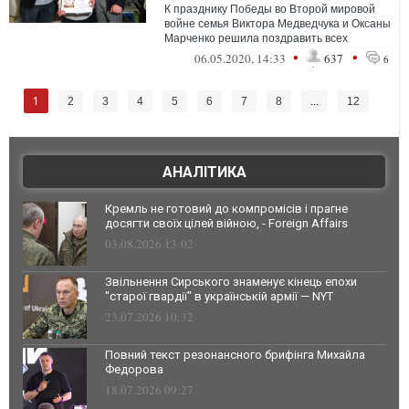
К празднику Победы во Второй мировой
войне семья Виктора Медведчука и Оксаны
Марченко решила поздравить всех
участников боевых действий и ветеранов
•
•
06.05.2020, 14:33
637
6
ВМ...
1
2
3
4
5
6
7
8
...
12
АНАЛІТИКА
Кремль не готовий до компромісів і прагне
досягти своїх цілей війною, - Foreign Affairs
03.08.2026 13:02
Звільнення Сирського знаменує кінець епохи
"старої гвардії" в українській армії — NYT
23.07.2026 10:32
Повний текст резонансного брифінга Михайла
Федорова
18.07.2026 09:27