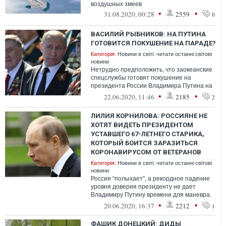
воздушных змеев
•
•
31.08.2020, 00:28
2559
0
ВАСИЛИЙ РЫБНИКОВ: НА ПУТИНА
ГОТОВИТСЯ ПОКУШЕНИЕ НА ПАРАДЕ?
Категорія:
Новини в світі: читати останні світові
новини
Нетрудно предположить, что заокеанские
спецслужбы готовят покушение на
президента России Владимира Путина на
предстоящем параде по случаю
•
•
22.06.2020, 11:46
2185
2
Вяличайшей П...
ЛИЛИЯ КОРНИЛОВА: РОССИЯНЕ НЕ
ХОТЯТ ВИДЕТЬ ПРЕЗИДЕНТОМ
УСТАВШЕГО 67-ЛЕТНЕГО СТАРИКА,
КОТОРЫЙ БОИТСЯ ЗАРАЗИТЬСЯ
КОРОНАВИРУСОМ ОТ ВЕТЕРАНОВ
Категорія:
Новини в світі: читати останні світові
новини
Россия “полыхает”, а рекордное падение
уровня доверия президенту не дает
Владимиру Путину времени для маневра.
Именно по этой причине 24 июня спешно
•
•
20.06.2020, 16:37
2212
1
п...
ФАШИК ДОНЕЦКИЙ: ДИДЫ