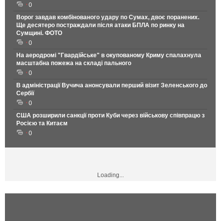
0
Ворог завдав комбінованого удару по Сумах, двоє поранених.
Ще десятеро постраждали після атаки БПЛА по ринку на
Сумщині. ФОТО
0
На аеродромі "Гвардійське" в окупованому Криму спалахнула
масштабна пожежа на складі пального
0
В адміністрації Вучича анонсували перший візит Зеленського до
Сербії
0
США розширили санкції проти Куби через військову співпрацю з
Росією та Китаєм
0
Loading...