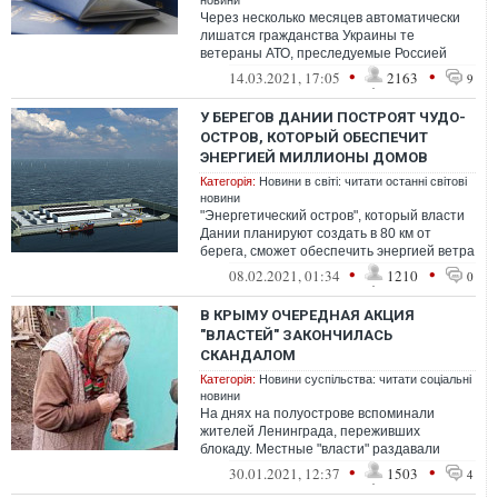
новини
Через несколько месяцев автоматически
лишатся гражданства Украины те
ветераны АТО, преследуемые Россией
лица, которым в 2019 году своим первым
•
•
14.03.2021, 17:05
2163
9
указом ...
У БЕРЕГОВ ДАНИИ ПОСТРОЯТ ЧУДО-
ОСТРОВ, КОТОРЫЙ ОБЕСПЕЧИТ
ЭНЕРГИЕЙ МИЛЛИОНЫ ДОМОВ
Категорія:
Новини в світі: читати останні світові
новини
"Энергетический остров", который власти
Дании планируют создать в 80 км от
берега, сможет обеспечить энергией ветра
3 миллиона домов
•
•
08.02.2021, 01:34
1210
0
В КРЫМУ ОЧЕРЕДНАЯ АКЦИЯ
"ВЛАСТЕЙ" ЗАКОНЧИЛАСЬ
СКАНДАЛОМ
Категорія:
Новини суспільства: читати соціальні
новини
На днях на полуострове вспоминали
жителей Ленинграда, переживших
блокаду. Местные "власти" раздавали
кусочки "блокадного" дарницкого хлеба,
•
•
30.01.2021, 12:37
1503
4
расфасован...