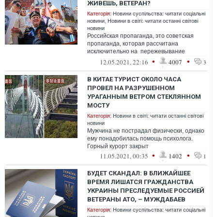
ЖИВЕШЬ, ВЕТЕРАН?
Категорія:
Новини суспільства: читати соціальні
новини
,
Новини в світі: читати останні світові
новини
Российская пропаганда, это советская
пропаганда, которая рассчитана
исключительно на пережевывание
прошлого, так как ничего позитивного в
•
•
12.05.2021, 22:16
4007
3
будущем у с...
В КИТАЕ ТУРИСТ ОКОЛО ЧАСА
ПРОВЕЛ НА РАЗРУШЕННОМ
УРАГАННЫМ ВЕТРОМ СТЕКЛЯННОМ
МОСТУ
Категорія:
Новини в світі: читати останні світові
новини
Мужчина не пострадал физически, однако
ему понадобилась помощь психолога.
Горный курорт закрыт
•
•
11.05.2021, 00:35
1402
1
БУДЕТ СКАНДАЛ: В БЛИЖАЙШЕЕ
ВРЕМЯ ЛИШАТСЯ ГРАЖДАНСТВА
УКРАИНЫ ПРЕСЛЕДУЕМЫЕ РОССИЕЙ
ВЕТЕРАНЫ АТО, – МУЖДАБАЕВ
Категорія:
Новини суспільства: читати соціальні