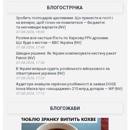
БЛОГОСТРІЧКА
Зробить господарів щасливими. Що принести в гості і
на вечерю, щоб точно не помилитися — бюджетні
та неочевидні варіанти (NV)
07.08.2026, 18:00
Росіяни все частіше бʼють по Харкову FPV-дронами.
Що буде з містом — ВВС Україна (NV)
07.08.2026, 17:48
Швидке рішення. Як Україні компенсувати нестачу ракет
Patriot (NV)
07.08.2026, 17:36
В Україні вперше судять російського військового за
зґвалтування українки (NV)
07.08.2026, 17:24
Аудитори знайшли серйозні розбіжності в заявах DOGE
Ілона Маска про «заощаджені» 215 млрд доларів — WP (NV)
07.08.2026, 17:12
БЛОГОЖАБИ