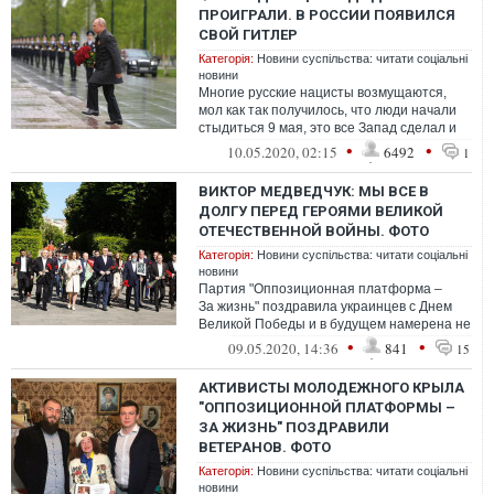
ПРОИГРАЛИ. В РОССИИ ПОЯВИЛСЯ
СВОЙ ГИТЛЕР
Категорія:
Новини суспільства: читати соціальні
новини
Многие русские нацисты возмущаются,
мол как так получилось, что люди начали
стыдиться 9 мая, это все Запад сделал и
все такое. Если быть до конца откр...
•
•
10.05.2020, 02:15
6492
1
ВИКТОР МЕДВЕДЧУК: МЫ ВСЕ В
ДОЛГУ ПЕРЕД ГЕРОЯМИ ВЕЛИКОЙ
ОТЕЧЕСТВЕННОЙ ВОЙНЫ. ФОТО
Категорія:
Новини суспільства: читати соціальні
новини
Партия "Оппозиционная платформа ‒
За жизнь" поздравила украинцев с Днем
Великой Победы и в будущем намерена не
отступать от своих принципов и делать в...
•
•
09.05.2020, 14:36
841
15
АКТИВИСТЫ МОЛОДЕЖНОГО КРЫЛА
"ОППОЗИЦИОННОЙ ПЛАТФОРМЫ –
ЗА ЖИЗНЬ" ПОЗДРАВИЛИ
ВЕТЕРАНОВ. ФОТО
Категорія:
Новини суспільства: читати соціальні
новини