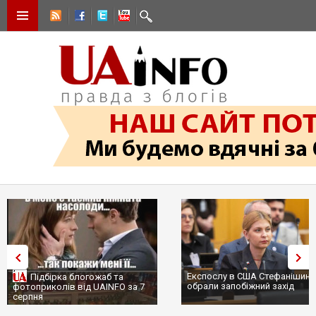
Експослу в США Стефанішині
Підбірка блогожаб та
обрали запобіжний захід
фотоприколів від UAINFO за 7
серпня