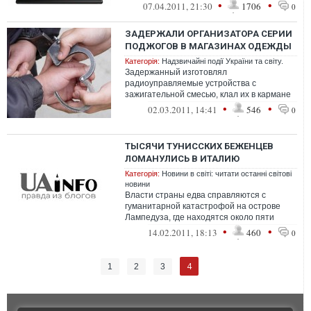
•
•
07.04.2011, 21:30
1706
0
ЗАДЕРЖАЛИ ОРГАНИЗАТОРА СЕРИИ
ПОДЖОГОВ В МАГАЗИНАХ ОДЕЖДЫ
Категорія:
Надзвичайні події України та світу.
Задержанный изготовлял
радиоуправляемые устройства с
зажигательной смесью, клал их в кармане
одежды, а после совершения поджога
•
•
02.03.2011, 14:41
546
0
направлял владельцам м...
ТЫСЯЧИ ТУНИССКИХ БЕЖЕНЦЕВ
ЛОМАНУЛИСЬ В ИТАЛИЮ
Категорія:
Новини в світі: читати останні світові
новини
Власти страны едва справляются с
гуманитарной катастрофой на острове
Лампедуза, где находятся около пяти
тысяч жителей Туниса, бежавших из
•
•
14.02.2011, 18:13
460
0
страны.
4
1
2
3