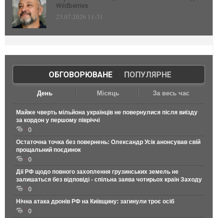
Wildberries
23.07.2026 11:31
ОБГОВОРЮВАНЕ
|
ПОПУЛЯРНЕ
День
Місяць
За весь час
Майже чверть мільйона українців не повернулися після виїзду
за кордон у першому півріччі
0
Остаточна точка без повернень: Олександр Усік анонсував свій
прощальний поєдинок
0
Дії РФ щодо повного захоплення грузинських земель не
залишаться без відповіді - спільна заява чотирьох країн Заходу
0
Нічна атака дронів РФ на Київщину: загинули троє осіб
0