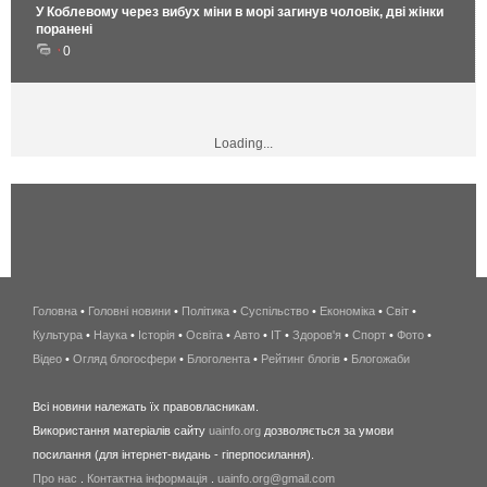
У Коблевому через вибух міни в морі загинув чоловік, дві жінки
поранені
0
Loading...
Головна
•
Головні новини
•
Політика
•
Суспільство
•
Економіка
беспроводной
•
Світ
•
Культура
•
Наука
•
Історія
•
Освіта
•
Авто
•
IT
•
Здоров'я
интернет
•
Спорт
•
Фото
•
Відео
•
Огляд блогосфери
•
Блоголента
•
Рейтинг блогів
киев
•
Блогожаби
и
Всі новини належать їх правовласникам.
область
Використання матеріалів сайту
uainfo.org
дозволяється за умови
wimax
посилання (для інтернет-видань - гіперпосилання).
интернет
Про нас
.
Контактна інформація
.
uainfo.org@gmail.com
в