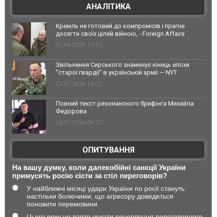
АНАЛІТИКА
Кремль не готовий до компромісів і прагне
досягти своїх цілей війною, - Foreign Affairs
03.08.2026 13:02
Звільнення Сирського знаменує кінець епохи
"старої гвардії" в українській армії — NYT
23.07.2026 10:32
Повний текст резонансного брифінга Михайла
Федорова
18.07.2026 09:27
ОПИТУВАННЯ
На вашу думку, коли далекобійні санкції України
примусять росію сісти за стіл переговорів?
У найближчі місяці удари України по росії стануть
настільки болючими, що агресору доведеться
поновити перемовини
Цього року не варто чекати поновлення переговорного