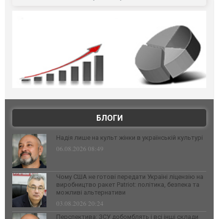
БЛОГИ
Надія лише на культ жінки в українській культурі
06.08.2026 08:49
Чому США не готові передати Україні ліцензію на
виробництво ракет Patriot: політика, безпека та
можливі альтернативи
03.08.2026 20:24
Перспектива: ЗСУ добомблять і всі інші склади