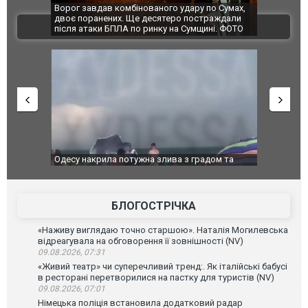
по Сумах,
За 2000 кілометрів від кордону з Україною: в
"Мої іграш
траждали
Єкатеринбурзі після атаки дронів загорівся
суперкарів
ВІДЕО
ині. ФОТО
склад Wildberries. ФОТО. ВІДЕО
адом та
Вже вивели на тести: Ferrari готує оновлення
Вийшов тре
позашляховика Purosangue. ВІДЕО
фільму "Аф
БЛОГОСТРІЧКА
«Наживу виглядаю точно старшою». Наталія Могилевська
відреагувала на обговорення її зовнішності (NV)
09.08.2026, 07:31
«Живий театр» чи суперечливий тренд:. Як італійські бабусі
в ресторані перетворилися на пастку для туристів (NV)
09.08.2026, 07:01
Німецька поліція встановила додатковий радар