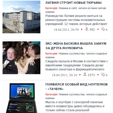
ЛАТВИЯ СТРОИТ НОВЫЕ ТЮРЬМЫ
Категорія:
Новини в світі: читати останні світові
новини
Руководство Латвии решило взяться за
реконструкцию системы исправительных
учреждений. 12 тюрем, которые действуют
в стране сейчас, планируется снести,...
•
•
18.04.2011, 20:59
592
0
ЭКС-ЖЕНА БАСКОВА ВЫШЛА ЗАМУЖ
ЗА ДРУГА ЯНУКОВИЧА
Категорія:
Новини суспільства: читати соціальні
новини
Свадьба прошла в Москве в соответствии с
еврейскими традициями. Свадьба дочки
бывшего сенатора и фармацевтического
магната Бориса Шпигеля прошла с раз...
•
•
18.04.2011, 20:10
1573
0
ПОЯВИЛСЯ ОСОБЫЙ ВИД НОУТБУКОВ
- «ТАЧБУК»
Категорія:
Новини суспільства: читати соціальні
новини
Мысль о ноутбуке с сенсорной панелью
вместо клавиатуры давно обсуждалась и
только сейчас стала реальной