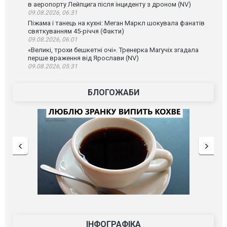
в аеропорту Лейпцига після інциденту з дроном (NV)
09.08.2026, 06:31
Піжама і танець на кухні: Меган Маркл шокувала фанатів
святкуванням 45-річчя (Факти)
09.08.2026, 06:01
«Великі, трохи бешкетні очі». Тренерка Магучіх згадала
перше враження від Ярослави (NV)
09.08.2026, 05:31
БЛОГОЖАБИ
ІНФОГРАФІКА