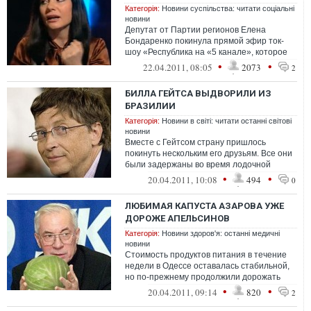
Категорія:
Новини суспільства: читати соціальні
новини
Депутат от Партии регионов Елена
Бондаренко покинула прямой эфир ток-
шоу «Республика на «5 канале», которое
ведет журналист Анна Без...
•
•
22.04.2011, 08:05
2073
2
БИЛЛА ГЕЙТСА ВЫДВОРИЛИ ИЗ
БРАЗИЛИИ
Категорія:
Новини в світі: читати останні світові
новини
Вместе с Гейтсом страну пришлось
покинуть нескольким его друзьям. Все они
были задержаны во время лодочной
прогулки по реке Риу-Негру (крупнейший
•
•
20.04.2011, 10:08
494
0
прит...
ЛЮБИМАЯ КАПУСТА АЗАРОВА УЖЕ
ДОРОЖЕ АПЕЛЬСИНОВ
Категорія:
Новини здоров'я: останні медичні
новини
Стоимость продуктов питания в течение
недели в Одессе оставалась стабильной,
но по-прежнему продолжили дорожать
овощи, при этом подешевели яйца, сыр, ...
•
•
20.04.2011, 09:14
820
2