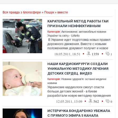
Вся правда з блогосфери
»
Пошук
» вместе
КАРАТЕЛЬНЫЙ МЕТОД РАБОТЫ ГАИ
ПРИЗНАЛИ НЕЭФФЕКТИВНЫМ
Категорія:
Автоновини: автомобільні новини
України та світу.- UAinfo
В Украине идет подготовка новых правил
дорожного движения. Вместе с новыми
положениями документ получит и новое
имя. Как сообщается, новые ПДД р...
•
•
18.05.2011, 18:51
1359
1
НАШИ КАРДИОХИРУРГИ СОЗДАЛИ
УНИКАЛЬНУЮ МЕТОДИКУ ЛЕЧЕНИЯ
ДЕТСКИХ СЕРДЕЦ. ВИДЕО
Категорія:
Новини здоров'я: останні медичні
новини
Украинские кардиологи смогут спасти
больше детских жизней - в Киеве
разработали новую методику проведения
операций на сердце. Теперь вместо
•
•
12.05.2011, 13:09
562
0
донорской ...
ИСТЕРИЧКА БОНДАРЕНКО УБЕЖАЛА
С ПРЯМОГО ЭФИРА 5 КАНАЛА