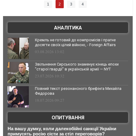
2
1
3
4
АНАЛІТИКА
Кремль не готовий до компромісів і прагне
досягти своїх цілей війною, - Foreign Affairs
03.08.2026 13:02
Звільнення Сирського знаменує кінець епохи
"старої гвардії" в українській армії — NYT
23.07.2026 10:32
Повний текст резонансного брифінга Михайла
Федорова
18.07.2026 09:27
ОПИТУВАННЯ
На вашу думку, коли далекобійні санкції України
примусять росію сісти за стіл переговорів?