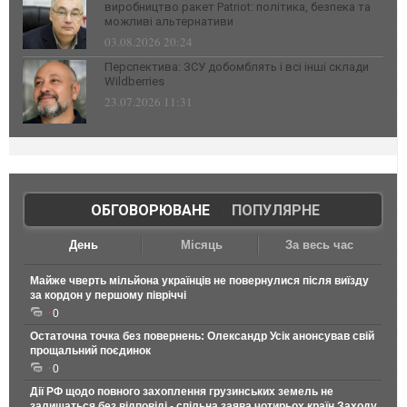
виробництво ракет Patriot: політика, безпека та
можливі альтернативи
03.08.2026 20:24
Перспектива: ЗСУ добомблять і всі інші склади
Wildberries
23.07.2026 11:31
ОБГОВОРЮВАНЕ
|
ПОПУЛЯРНЕ
День
Місяць
За весь час
Майже чверть мільйона українців не повернулися після виїзду
за кордон у першому півріччі
0
Остаточна точка без повернень: Олександр Усік анонсував свій
прощальний поєдинок
0
Дії РФ щодо повного захоплення грузинських земель не
залишаться без відповіді - спільна заява чотирьох країн Заходу