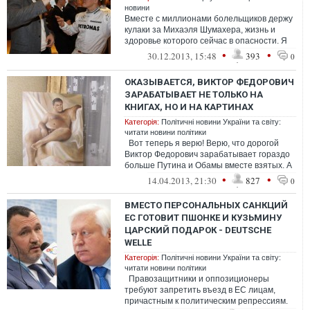
новини
Вместе с миллионами болельщиков держу
кулаки за Михаэля Шумахера, жизнь и
здоровье которого сейчас в опасности. Я
знаком с Михаэлем, знаю его как...
•
•
30.12.2013, 15:48
393
0
ОКАЗЫВАЕТСЯ, ВИКТОР ФЕДОРОВИЧ
ЗАРАБАТЫВАЕТ НЕ ТОЛЬКО НА
КНИГАХ, НО И НА КАРТИНАХ
Категорія:
Політичні новини України та світу:
читати новини політики
Вот теперь я верю! Верю, что дорогой
Виктор Федорович зарабатывает гораздо
больше Путина и Обамы вместе взятых. А
всё потому, что он разн...
•
•
14.04.2013, 21:30
827
0
ВМЕСТО ПЕРСОНАЛЬНЫХ САНКЦИЙ
ЕС ГОТОВИТ ПШОНКЕ И КУЗЬМИНУ
ЦАРСКИЙ ПОДАРОК - DEUTSCHE
WELLE
Категорія:
Політичні новини України та світу:
читати новини політики
Правозащитники и оппозиционеры
требуют запретить въезд в ЕС лицам,
причастным к политическим репрессиям.