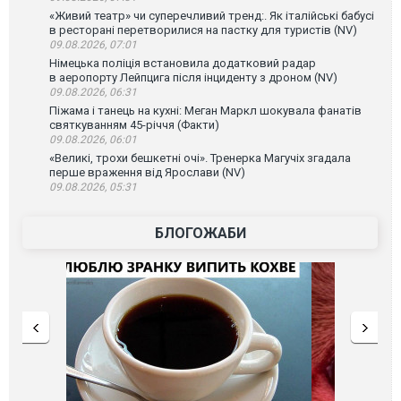
«Живий театр» чи суперечливий тренд:. Як італійські бабусі
в ресторані перетворилися на пастку для туристів (NV)
09.08.2026, 07:01
Німецька поліція встановила додатковий радар
в аеропорту Лейпцига після інциденту з дроном (NV)
09.08.2026, 06:31
Піжама і танець на кухні: Меган Маркл шокувала фанатів
святкуванням 45-річчя (Факти)
09.08.2026, 06:01
«Великі, трохи бешкетні очі». Тренерка Магучіх згадала
перше враження від Ярослави (NV)
09.08.2026, 05:31
БЛОГОЖАБИ