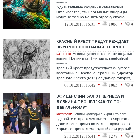
новини
Удивительные создания хамелеоны!
Оказывается, эти необычные ящерицы
могут не только менять окраску своего
тела, но и поразительным образом
•
•
12.01.2013, 16:33
1006
0
перем...
КРАСНЫЙ КРЕСТ ПРЕДУПРЕЖДАЕТ
ОБ УГРОЗЕ ВОССТАНИЙ В ЕВРОПЕ
Категорія:
Новини суспільства: читати соціальні
новини
,
Новини в світі: читати останні світові
новини
Красный Крест предупреждает об угрозе
восстаний в ЕвропеГенеральный директор
Красного Креста (МКК) Ив Даккор говорит,
что впервые МКК в разл...
•
•
03.01.2013, 13:42
1065
0
ОФИЦЕРСКИЙ БАЛ ОТ КЕРНЕСА И
ДОБКИНА ПРОШЕЛ "КАК-ТО ПО-
ДЕБИЛЬНОМУ"
Категорія:
Новини культури в Україні та світі
Давайте отправимся вместе в Харьков к
Допе и Гепе прямо на бал. Танцуют все!В
Харькове прошел ежегодный офицерский
бал. У нас в Украин...
•
•
23.12.2012, 16:41
1278
0