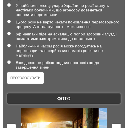
У найближчі місяці удари України по росії стануть
настільки болючими, що агресору доведеться
поновити перемовини
Цього року не варто чекати поновлення переговорного
процесу. А от наступного - можливо все
рф навпаки піде на ескалацію попри здоровий глузд і
намагатиметься триматися до останнього
Найближчим часом росія може погодитись на
переговори, але серйозних намірів росіяни не
матимуть
Вже давно не роблю жодних прогнозів щодо
завершення війни
ФОТО