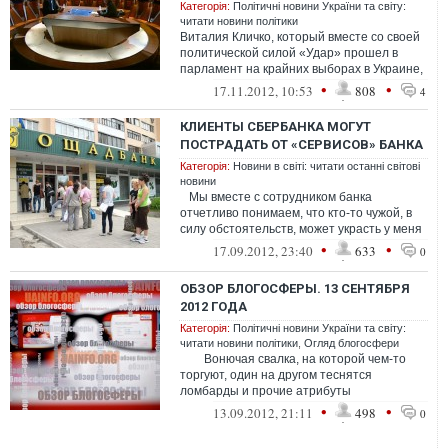
Категорія:
Політичні новини України та світу:
читати новини політики
Виталия Кличко, который вместе со своей
политической силой «Удар» прошел в
парламент на крайних выборах в Украине,
в последнее время критикуют очень м...
•
•
17.11.2012, 10:53
808
4
КЛИЕНТЫ СБЕРБАНКА МОГУТ
ПОСТРАДАТЬ ОТ «СЕРВИСОВ» БАНКА
Категорія:
Новини в світі: читати останні світові
новини
Мы вместе с сотрудником банка
отчетливо понимаем, что кто-то чужой, в
силу обстоятельств, может украсть у меня
деньги, которые я хран...
•
•
17.09.2012, 23:40
633
0
ОБЗОР БЛОГОСФЕРЫ. 13 СЕНТЯБРЯ
2012 ГОДА
Категорія:
Політичні новини України та світу:
читати новини політики
,
Огляд блогосфери
Вонючая свалка, на которой чем-то
торгуют, один на другом теснятся
ломбарды и прочие атрибуты
криминального болота. ...
•
•
13.09.2012, 21:11
498
0