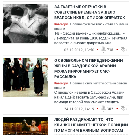
ЗА ГАЗЕТНЫЕ ОПЕЧАТКИ В
СОВЕТСКИЕ ВРЕМЕНА ЗА ДЕЛО
БРАЛОСЬ НКВД. СПИСОК ОПЕЧАТОК
Категорія:
Новини суспільства: читати соціальні
новини
Из «Сводки важнейших конфискаций…»
Ленгорлита за июнь 1936 года: «Печатная
повестка о вызове допризывника
(Сясьстрой): вместо слов „указанн...
•
•
02.12.2012, 13:50
738
0
О СВОЕВОЛЬНОМ ПЕРЕДВИЖЕНИИ
ЖЕНЫ В САУДОВСКОЙ АРАВИИ
МУЖА ИНФОРМИРУЕТ СМС-
РАССЫЛКА
Категорія:
Новини в світі: читати останні світові
новини
C прошлой недели в Саудовской Аравии
начала действовать SMS-рассылка, при
помощи которой муж сможет следить
за тем, чтобы жена не ...
•
•
24.11.2012, 14:19
382
0
ЛЮДЕЙ РАЗДРАЖАЕТ ТО, ЧТО
КЛИЧКО НЕ ИМЕЕТ ЧЁТКОЙ ПОЗИЦИИ
ПО МНОГИМ ВАЖНЫМ ВОПРОСАМ