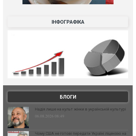
ІНФОГРАФІКА
БЛОГИ
Надія лише на культ жінки в українській культурі
06.08.2026 08:49
Чому США не готові передати Україні ліцензію на