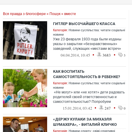
Вся правда з блогосфери
»
Пошук
» вместе
ГИТЛЕР ВЫСОЧАЙШЕГО КЛАССА
Категорія:
Новини суспільства: читати соціальні
новини
Уже 23 февраля 1933 года были изданы
указы о закрытии «безнравственных»
заведений, служащих «местами встреч»
людей, «пре...
•
•
04.04.2014, 10:45
3683
3
КАК ВОСПИТАТЬ
САМОСТОЯТЕЛЬНОСТЬ В РЕБЕНКЕ?
Категорія:
Новини суспільства: читати соціальні
новини
«Не могут» или «не хотят» дети радовать
родителей своей ответственностью и
самостоятельностью? Попробуем
разобраться вме...
•
•
15.01.2014, 03:42
247
0
«ДЕРЖУ КУЛАКИ ЗА МИХАЭЛЯ
ШУМАХЕРА», - ВИТАЛИЙ КЛИЧКО
Категорія:
Новини спорту: свіжі спортивні