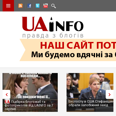
Експослу в США Стефанішині
Підбірка блогожаб та
обрали запобіжний захід
фотоприколів від UAINFO за 7
серпня