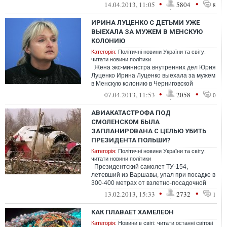
Но Брюссель готов выдавать визы на 5 ...
•
•
14.04.2013, 11:05
5804
8
ИРИНА ЛУЦЕНКО С ДЕТЬМИ УЖЕ
ВЫЕХАЛА ЗА МУЖЕМ В МЕНСКУЮ
КОЛОНИЮ
Категорія:
Політичні новини України та світу:
читати новини політики
Жена экс-министра внутренних дел Юрия
Луценко Ирина Луценко выехала за мужем
в Менскую колонию в Черниговской
области, сообщает пресс-служба "...
•
•
07.04.2013, 11:53
2058
0
АВИАКАТАСТРОФА ПОД
СМОЛЕНСКОМ БЫЛА
ЗАПЛАНИРОВАНА С ЦЕЛЬЮ УБИТЬ
ПРЕЗИДЕНТА ПОЛЬШИ?
Категорія:
Політичні новини України та світу:
читати новини політики
Президентский самолет ТУ-154,
летевший из Варшавы, упал при посадке в
300-400 метрах от взлетно-посадочной
полосы военного аэродрома Северны...
•
•
13.02.2013, 15:33
2732
1
КАК ПЛАВАЕТ ХАМЕЛЕОН
Категорія:
Новини в світі: читати останні світові