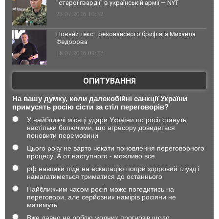
"старої гвардії" в українській армії — NYT
23.07.2026 10:32
Повний текст резонансного брифінга Михайла
Федорова
18.07.2026 09:27
ОПИТУВАННЯ
На вашу думку, коли далекобійні санкції України
примусять росію сісти за стіл переговорів?
У найближчі місяці удари України по росії стануть
настільки болючими, що агресору доведеться
поновити перемовини
Цього року не варто чекати поновлення переговорного
процесу. А от наступного - можливо все
рф навпаки піде на ескалацію попри здоровий глузд і
намагатиметься триматися до останнього
Найближчим часом росія може погодитись на
переговори, але серйозних намірів росіяни не
матимуть
Вже давно не роблю жодних прогнозів щодо