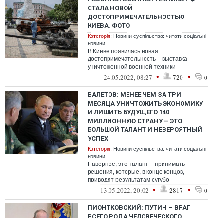
СТАЛА НОВОЙ
ДОСТОПРИМЕЧАТЕЛЬНОСТЬЮ
КИЕВА. ФОТО
Категорія:
Новини суспільства: читати соціальні
новини
В Киеве появилась новая
достопримечательность – выставка
уничтоженной военной техники
оккупантов. Экспозиция организована в
•
•
24.05.2022, 08:27
720
0
центре столицы, на Михайло...
ВАЛЕТОВ: МЕНЕЕ ЧЕМ ЗА ТРИ
МЕСЯЦА УНИЧТОЖИТЬ ЭКОНОМИКУ
И ЛИШИТЬ БУДУЩЕГО 140
МИЛЛИОННУЮ СТРАНУ – ЭТО
БОЛЬШОЙ ТАЛАНТ И НЕВЕРОЯТНЫЙ
УСПЕХ
Категорія:
Новини суспільства: читати соціальні
новини
Наверное, это талант – принимать
решения, которые, в конце концов,
приводят результатам сугубо
противоположным заявленным.
•
•
13.05.2022, 20:02
2817
0
ПИОНТКОВСКИЙ: ПУТИН – ВРАГ
ВСЕГО РОДА ЧЕЛОВЕЧЕСКОГО