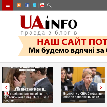
Експослу в США Стефанішині
Підбірка блогожаб та
обрали запобіжний захід
фотоприколів від UAINFO за 7
серпня