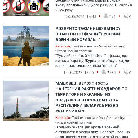
Воєнний стан та мобілізацію в Україні
знову продовжили, цього разу до 11 серпня
2024 року
•
•
08.05.2024, 13:48
271
0
РОЗКРИТО ТАЄМНИЦЮ ЗАПИСУ
ЗНАМЕНИТОЇ ФРАЗИ "РУССКИЙ
ВОЕННЫЙ КОРАБЛЬ..."
Категорія:
Політичні новини України та світу:
читати новини політики
"Русский военный корабль..." - фраза, що
змінила Україну. Журналісти з'ясували, де
зараз прикордонник, який "послав"
російське судно.
•
•
13.04.2023, 13:15
2535
0
МАШОВЕЦ: ВЕРОЯТНОСТЬ
НАНЕСЕНИЯ РАКЕТНЫХ УДАРОВ ПО
ТЕРРИТОРИИ УКРАИНЫ ИЗ
ВОЗДУШНОГО ПРОСТРАНСТВА
РЕСПУБЛИКИ БЕЛАРУСЬ РЕЗКО
УВЕЛИЧИЛАСЬ
Категорія:
Політичні новини України та світу:
читати новини політики
В рамках эскалации уровня военной
активности в республике Беларусь военно-
политическим руководством этой страны