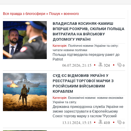
Вся правда з блогосфери
»
Пошук
» военного
ВЛАДИСЛАВ КОСИНЯК-КАМИШ
ВПЕРШЕ РОЗКРИВ, СКІЛЬКИ ПОЛЬЩА
ВИТРАТИЛА НА ВІЙСЬКОВУ
ДОПОМОГУ УКРАЇНІ
Категорія:
Політичні новини України та світу:
читати новини політики
Польща підтвердила передачу ракет до
Patriot
•
•
06.07.2026, 21:15
324
0
СУД ЄС ВІДМОВИВ УКРАЇНІ У
РЕЄСТРАЦІЇ ТОРГОВОЇ МАРКИ З
РОСІЙСЬКИМ ВІЙСЬКОВИМ
КОРАБЛЕМ
Категорія:
Економічні новини: новини економіки
України та світу.
Державна прикордонна служба України не
зможе зареєструвати в Європейському
Союзі торгову марку з гаслом "Русский
военный корабль иди на **й" та "Russi...
•
•
13.11.2024, 15:15
410
0