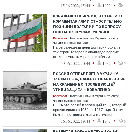
принято решение о наращивание
•
•
15.06.2022, 15:44
1030
0
континге...
КОВАЛЕНКО ПОЯСНИЛ, ЧТО НЕ ТАК С
КОММЕНТАРИЯМИ ОТНОСИТЕЛЬНО
ПОЗИЦИИ БОЛГАРИИ ПО ВОПРОСУ
ПОСТАВОК ОРУЖИЯ УКРАИНЕ
Категорія:
Політичні новини України та світу:
читати новини політики
На сегодняшний день Болгария одна из
тех стран, которая в авангарде первых
стала помогать Украине тяжёлым
вооружением. Речь идёт о 152-мм гаубицах
•
•
09.06.2022, 20:44
1032
0
Д-2...
РОССИЯ ОТПРАВЛЯЕТ В УКРАИНУ
ТАНКИ ПТ-76, РАНЕЕ ОТПРАВЛЕННЫЕ
НА ХРАНЕНИЕ С ПОСЛЕДУЮЩЕЙ
УТИЛИЗАЦИЕЙ – КОВАЛЕНКО
Категорія:
Політичні новини України та світу:
читати новини політики
ПТ-76 это лёгкий плавающий танк, который
производился с 1951 по 1967 года. Затем
был снят с производства и заменён
БМП-1.
•
•
06.06.2022, 19:44
1847
0
РАЗБИТАЯ ВОЕННАЯ ТЕХНИКА РФ