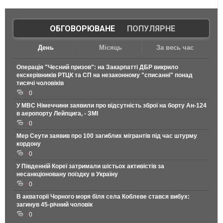
ОБГОВОРЮВАНЕ
|
ПОПУЛЯРНЕ
День
Місяць
За весь час
Операція "Чесний призов": на Закарпатті ДБР викрило
екскерівників РТЦК та СП на незаконному "списанні" понад
тисячі чоловіків
0
У МВС Німеччини заявили про відсутність зброї на борту Ан-124
в аеропорту Лейпцига, - ЗМІ
0
Мер Сеути заявив про 100 загиблих мігрантів під час штурму
кордону
0
У Південній Кореї затримали шістьох активістів за
несанкціоновану поїздку в Україну
0
В акваторії Чорного моря біля села Коблеве стався вибух:
загинув 45-річний чоловік
0