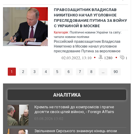
ПРАВОЗАЩИТНИК ВЛАДИСЛАВ
НИКИТЕНКО НАЧАЛ УГОЛОВНОЕ
ПРЕСЛЕДОВАНИЕ ПУТИНА ЗА ВОЙНУ
С УКРАИНОЙ В МОСКВЕ
Категорія:
Політичні новини України та світу:
читати новини політики
Российский правозащитник Владислав
Никитенко в Москве начал уголовное
преследование Путина за вероломное
преступное широкомасштабное военное
•
•
02.03.2022, 13:10
1280
1
вторжение...
1
2
3
4
5
6
7
8
...
90
АНАЛІТИКА
Кремль не готовий до компромісів і прагне
досягти своїх цілей війною, - Foreign Affairs
03.08.2026 13:02
Звільнення Сирського знаменує кінець епохи