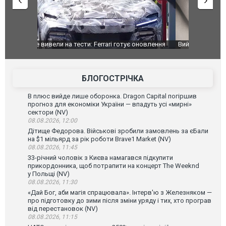
оновлення
Вийшов трейлер нової екранізації легендарного
Зеленський
фільму "Афера Томаса Крауна"
перемовин
БЛОГОСТРІЧКА
В плюс вийде лише оборонка. Dragon Capital погіршив
прогноз для економіки України — впадуть усі «мирні»
сектори (NV)
08.08.2026, 12:00
Дітище Федорова. Військові зробили замовлень за єБали
на $1 мільярд за рік роботи Brave1 Market (NV)
08.08.2026, 11:45
33-річний чоловік з Києва намагався підкупити
прикордонника, щоб потрапити на концерт The Weeknd
у Польщі (NV)
08.08.2026, 11:30
«Дай Бог, аби магія спрацювала». Інтерв'ю з Железняком —
про підготовку до зими після зміни уряду і тих, хто програв
від перестановок (NV)
08.08.2026, 11:15