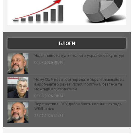
БЛОГИ
Надія лише на культ жінки в українській культурі
06.08.2026 08:49
Чому США не готові передати Україні ліцензію на
виробництво ракет Patriot: політика, безпека та
можливі альтернативи
03.08.2026 20:24
Перспектива: ЗСУ добомблять і всі інші склади
Wildberries
23.07.2026 11:31