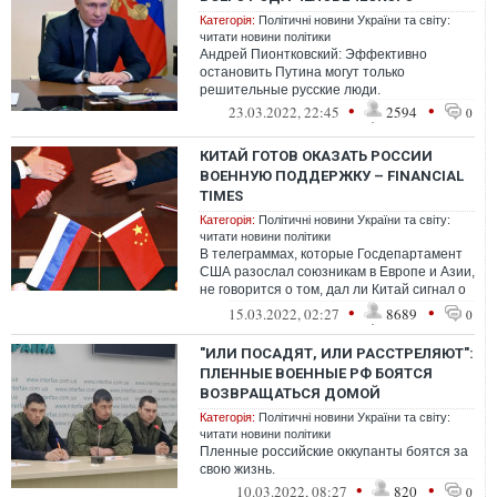
Категорія:
Політичні новини України та світу:
читати новини політики
Андрей Пионтковский: Эффективно
остановить Путина могут только
решительные русские люди.
•
•
23.03.2022, 22:45
2594
0
КИТАЙ ГОТОВ ОКАЗАТЬ РОССИИ
ВОЕННУЮ ПОДДЕРЖКУ – FINANCIAL
TIMES
Категорія:
Політичні новини України та світу:
читати новини політики
В телеграммах, которые Госдепартамент
США разослал союзникам в Европе и Азии,
не говорится о том, дал ли Китай сигнал о
том, что он будет помогать Рос...
•
•
15.03.2022, 02:27
8689
0
"ИЛИ ПОСАДЯТ, ИЛИ РАССТРЕЛЯЮТ":
ПЛЕННЫЕ ВОЕННЫЕ РФ БОЯТСЯ
ВОЗВРАЩАТЬСЯ ДОМОЙ
Категорія:
Політичні новини України та світу:
читати новини політики
Пленные российские оккупанты боятся за
свою жизнь.
•
•
10.03.2022, 08:27
820
0