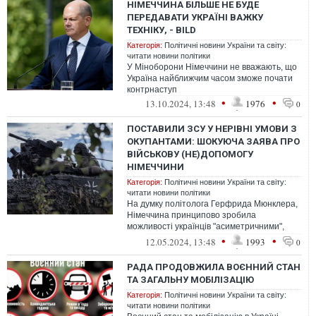
НІМЕЧЧИНА БІЛЬШЕ НЕ БУДЕ
ПЕРЕДАВАТИ УКРАЇНІ ВАЖКУ
ТЕХНІКУ, - BILD
Категорія:
Політичні новини України та світу:
читати новини політики
У Міноборони Німеччини не вважають, що
Україна найближчим часом зможе почати
контрнаступ
•
•
13.10.2024, 13:48
1976
0
ПОСТАВИЛИ ЗСУ У НЕРІВНІ УМОВИ З
ОКУПАНТАМИ: ШОКУЮЧА ЗАЯВА ПРО
ВІЙСЬКОВУ (НЕ)ДОПОМОГУ
НІМЕЧЧИНИ
Категорія:
Політичні новини України та світу:
читати новини політики
На думку політолога Герфрида Мюнклера,
Німеччина принципово зробила
можливості українців "асиметричними",
тобто непаритетними
•
•
12.05.2024, 13:48
1993
0
РАДА ПРОДОВЖИЛА ВОЄННИЙ СТАН
ТА ЗАГАЛЬНУ МОБІЛІЗАЦІЮ
Категорія:
Політичні новини України та світу:
читати новини політики