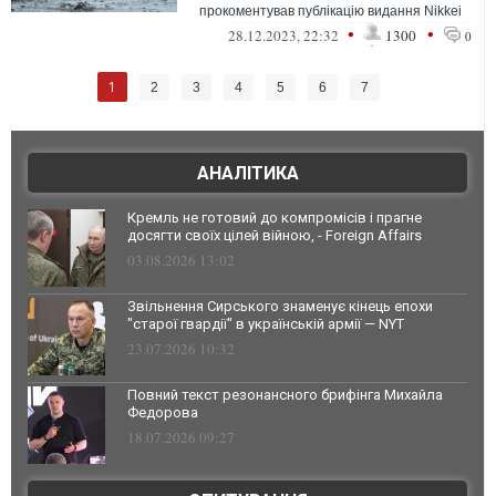
прокоментував публікацію видання Nikkei
Asia про те, що Путін під час його візит...
•
•
28.12.2023, 22:32
1300
0
1
2
3
4
5
6
7
АНАЛІТИКА
Кремль не готовий до компромісів і прагне
досягти своїх цілей війною, - Foreign Affairs
03.08.2026 13:02
Звільнення Сирського знаменує кінець епохи
"старої гвардії" в українській армії — NYT
23.07.2026 10:32
Повний текст резонансного брифінга Михайла
Федорова
18.07.2026 09:27