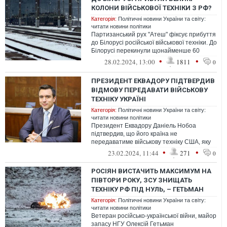
КОЛОНИ ВІЙСЬКОВОЇ ТЕХНІКИ З РФ?
Категорія:
Політичні новини України та світу:
читати новини політики
Партизанський рух "Атеш" фіксує прибуття
до Білорусі російської військової техніки. До
Білорусі перекинули щонайменше 60
одиниць техніки.
•
•
28.02.2024, 13:00
1811
0
ПРЕЗИДЕНТ ЕКВАДОРУ ПІДТВЕРДИВ
ВІДМОВУ ПЕРЕДАВАТИ ВІЙСЬКОВУ
ТЕХНІКУ УКРАЇНІ
Категорія:
Політичні новини України та світу:
читати новини політики
Президент Еквадору Даніель Нобоа
підтвердив, що його країна не
передаватиме військову техніку США, яку
потім могли надати Україні.
•
•
23.02.2024, 11:44
271
0
РОСІЯН ВИСТАЧИТЬ МАКСИМУМ НА
ПІВТОРИ РОКУ, ЗСУ ЗНИЩАТЬ
ТЕХНІКУ РФ ПІД НУЛЬ, – ГЕТЬМАН
Категорія:
Політичні новини України та світу:
читати новини політики
Ветеран російсько-української війни, майор
запасу НГУ Олексій Гетьман