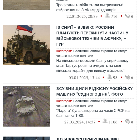
новини
Трофеями талібів стали американські
озброєння на 8 мільярдів доларів
•
•
22.01.2025, 20:33
716
0
ІЗ СИРІЇ – В ЛІВІЮ: РОСІЯНИ
ПЛАНУЮТЬ ПЕРЕКИНУТИ ЧАСТИНУ
ВІЙСЬКОВОЇ ТЕХНІКИ В АФРИКУ, –
ГУР
Категорія:
Політичні новини України та світу:
читати новини політики
На військово-морській базі у сирійському
місті Тартус росіяни очікують на свої
військові кораблі для вивозу військової
техніки та озброєння.
•
•
03.01.2025, 13:44
98
0
ЗСУ ЗНИЩИЛИ РІДКІСНУ РОСІЙСЬКУ
МАШИНУ "СУДНОГО ДНЯ". ФОТО
Категорія:
Політичні новини України та світу:
читати новини політики
"Ладога" була створена за часів СРСР на
базі танка Т-80.
•
•
27.03.2024, 14:57
1166
0
ДО БІЛОРУСІ ПРИБУЛИ ВЕЛИКІ