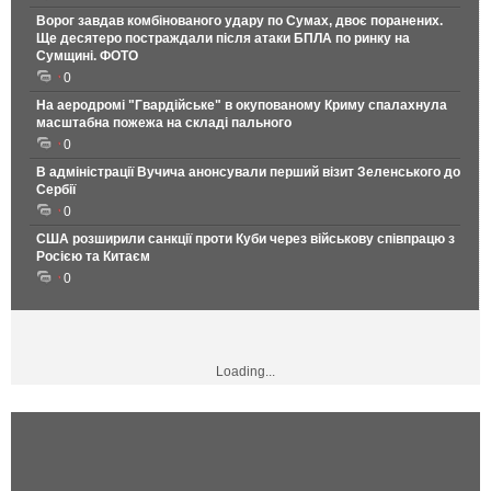
Ворог завдав комбінованого удару по Сумах, двоє поранених.
Ще десятеро постраждали після атаки БПЛА по ринку на
Сумщині. ФОТО
0
На аеродромі "Гвардійське" в окупованому Криму спалахнула
масштабна пожежа на складі пального
0
В адміністрації Вучича анонсували перший візит Зеленського до
Сербії
0
США розширили санкції проти Куби через військову співпрацю з
Росією та Китаєм
0
Loading...