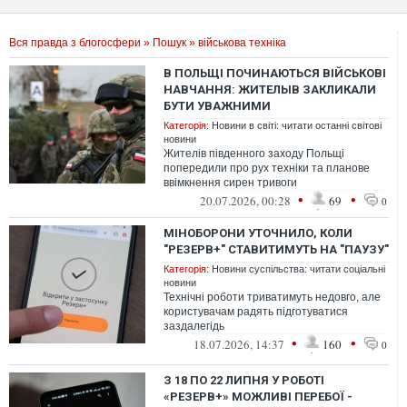
Вся правда з блогосфери
»
Пошук
» військова техніка
В ПОЛЬЩІ ПОЧИНАЮТЬСЯ ВІЙСЬКОВІ
НАВЧАННЯ: ЖИТЕЛЫВ ЗАКЛИКАЛИ
БУТИ УВАЖНИМИ
Категорія:
Новини в світі: читати останні світові
новини
Жителів південного заходу Польщі
попередили про рух техніки та планове
ввімкнення сирен тривоги
•
•
20.07.2026, 00:28
69
0
МІНОБОРОНИ УТОЧНИЛО, КОЛИ
"РЕЗЕРВ+" СТАВИТИМУТЬ НА "ПАУЗУ"
Категорія:
Новини суспільства: читати соціальні
новини
Технічні роботи триватимуть недовго, але
користувачам радять підготуватися
заздалегідь
•
•
18.07.2026, 14:37
160
0
З 18 ПО 22 ЛИПНЯ У РОБОТІ
«РЕЗЕРВ+» МОЖЛИВІ ПЕРЕБОЇ -