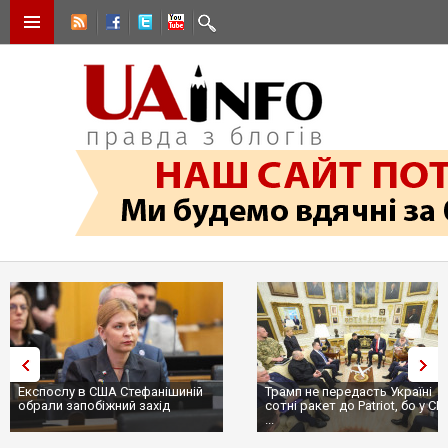
Експослу в США Стефанішиній
Трамп не передасть Україні
обрали запобіжний захід
сотні ракет до Patriot, бо у С
...