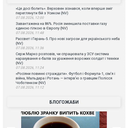
«Це досі болить». Верховен зізнався, коли вперше зміг
переглянути бій з Усиком (NV)
07.08.2026, 12:00
Завантажена на 86%. Росія зменшила поставки газу
єдиною гілкою в Європу (NV)
07.08.2026, 11:48
Рассвет і Герань-5. Про нові загрози для українського неба
(NV)
07.08.2026, 11:36
Серж Марко розповів, чи спрацювала у ЗСУ система
нарахування є-балів за ураження ворожих солдат і техніки
(NV)
07.08.2026, 11:24
«Росіяни повинні страждати». Футбол і Формула-1, сім'я і
війна, Мальдера і Ротань — інтерв'ю з гравцем Полісся
Чоботенком (NV)
07.08.2026, 11:12
БЛОГОЖАБИ