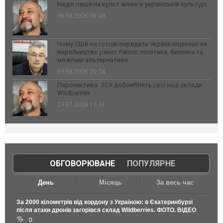
Надія лише на культ жінки в українській культурі
06.08.2026 08:49
Чому США не готові передати Україні ліцензію на
виробництво ракет Patriot: політика, безпека та
можливі альтернативи
03.08.2026 20:24
Перспектива: ЗСУ добомблять і всі інші склади
Wildberries
23.07.2026 11:31
ОБГОВОРЮВАНЕ
|
ПОПУЛЯРНЕ
День
Місяць
За весь час
За 2000 кілометрів від кордону з Україною: в Єкатеринбурзі
після атаки дронів загорівся склад Wildberries. ФОТО. ВІДЕО
0