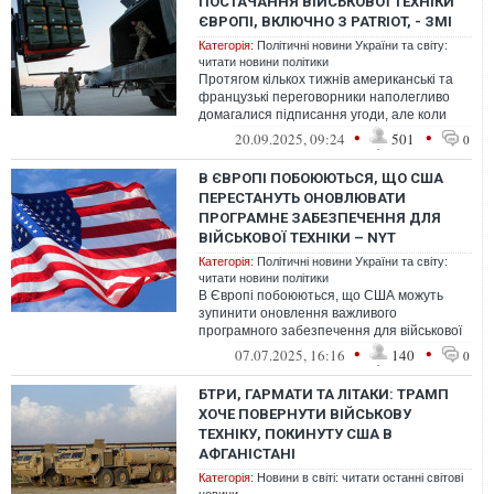
ПОСТАЧАННЯ ВІЙСЬКОВОЇ ТЕХНІКИ
ЄВРОПІ, ВКЛЮЧНО З PATRIOT, - ЗМІ
Категорія:
Політичні новини України та світу:
читати новини політики
Протягом кількох тижнів американські та
французькі переговорники наполегливо
домагалися підписання угоди, але коли
дедлайн наблизився, Пентагон раптов...
•
•
20.09.2025, 09:24
501
0
В ЄВРОПІ ПОБОЮЮТЬСЯ, ЩО США
ПЕРЕСТАНУТЬ ОНОВЛЮВАТИ
ПРОГРАМНЕ ЗАБЕЗПЕЧЕННЯ ДЛЯ
ВІЙСЬКОВОЇ ТЕХНІКИ – NYT
Категорія:
Політичні новини України та світу:
читати новини політики
В Європі побоюються, що США можуть
зупинити оновлення важливого
програмного забезпечення для військової
техніки на тлі рішення Пентагону
•
•
07.07.2025, 16:16
140
0
призупинити в...
БТРИ, ГАРМАТИ ТА ЛІТАКИ: ТРАМП
ХОЧЕ ПОВЕРНУТИ ВІЙСЬКОВУ
ТЕХНІКУ, ПОКИНУТУ США В
АФГАНІСТАНІ
Категорія:
Новини в світі: читати останні світові