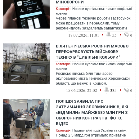
МІНОБОРОНИ
Категорія:
Новини суспільства: читати соціальні
новини
Через планові технічні роботи застосунок
може працювати з перебоями, тому
рекомендують заздалегідь завантажити
PDF-версію військово-облікового докумен...
•
•
18.07.2026, 11:01
55
0
БІЛЯ ГЕНІЧЕСЬКА РОСІЯНИ МАСОВО
ПЕРЕФАРБОВУЮТЬ ВІЙСЬКОВУ
ТЕХНІКУ В "ЦИВІЛЬНІ КОЛЬОРИ"
Категорія:
Новини суспільства: читати соціальні
новини
Російські війська біля тимчасово
окупованого міста Генічеська Херсонської
області, що межує із Кримом,
перефарбовують у так звані "цивільні
•
•
15.06.2026, 22:02
335
0
кольори" (...
ПОЛІЦІЯ ЗАЯВИЛА ПРО
ЗАТРИМАННЯ ЗЛОВМИСНИКІВ, ЯКІ
«ВІДМИЛИ» МАЙЖЕ 580 МЛН ГРН З
ОБОРОННИХ КОНТРАКТІВ. ФОТО.
ВІДЕО
Категорія:
Надзвичайні події України та світу.
Понад 2,5 млрд грн отримало приватне