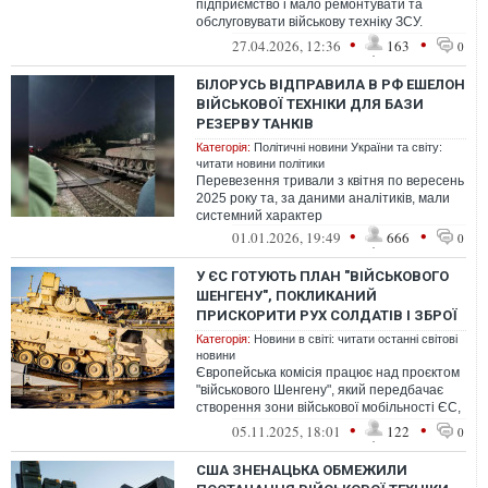
підприємство і мало ремонтувати та
обслуговувати військову техніку ЗСУ.
Натомість відмило більше ніж півмільярда
•
•
27.04.2026, 12:36
163
0
...
БІЛОРУСЬ ВІДПРАВИЛА В РФ ЕШЕЛОН
ВІЙСЬКОВОЇ ТЕХНІКИ ДЛЯ БАЗИ
РЕЗЕРВУ ТАНКІВ
Категорія:
Політичні новини України та світу:
читати новини політики
Перевезення тривали з квітня по вересень
2025 року та, за даними аналітиків, мали
системний характер
•
•
01.01.2026, 19:49
666
0
У ЄС ГОТУЮТЬ ПЛАН "ВІЙСЬКОВОГО
ШЕНГЕНУ", ПОКЛИКАНИЙ
ПРИСКОРИТИ РУХ СОЛДАТІВ І ЗБРОЇ
Категорія:
Новини в світі: читати останні світові
новини
Європейська комісія працює над проєктом
"військового Шенгену", який передбачає
створення зони військової мобільності ЄС,
що має забезпечити швидке тра...
•
•
05.11.2025, 18:01
122
0
США ЗНЕНАЦЬКА ОБМЕЖИЛИ