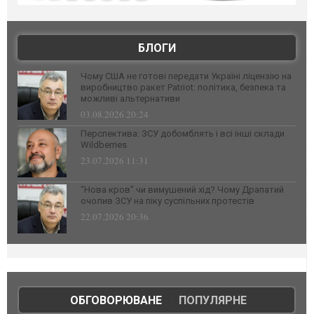
БЛОГИ
Чому США не готові передати Україні ліцензію на
виробництво ракет Patriot: політика, безпека та
можливі альтернативи
03.08.2026 20:24
Перспектива: ЗСУ добомблять і всі інші склади
Wildberries
23.07.2026 11:31
“Нова кров” чи вимушений хід? Чому Драпатий
очолив ЗСУ на піку суспільних протестів
22.07.2026 20:36
ОБГОВОРЮВАНЕ
|
ПОПУЛЯРНЕ