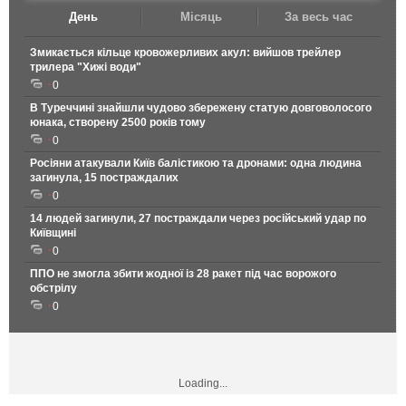
День
Місяць
За весь час
Змикається кільце кровожерливих акул: вийшов трейлер
трилера "Хижі води"
0
В Туреччині знайшли чудово збережену статую довговолосого
юнака, створену 2500 років тому
0
Росіяни атакували Київ балістикою та дронами: одна людина
загинула, 15 постраждалих
0
14 людей загинули, 27 постраждали через російський удар по
Київщині
0
ППО не змогла збити жодної із 28 ракет під час ворожого
обстрілу
0
Loading...