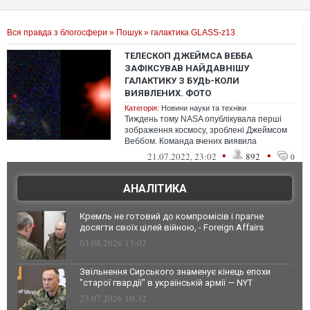
Вся правда з блогосфери
»
Пошук
» галактика GLASS-z13
ТЕЛЕСКОП ДЖЕЙМСА ВЕББА
ЗАФІКСУВАВ НАЙДАВНІШУ
ГАЛАКТИКУ З БУДЬ-КОЛИ
ВИЯВЛЕНИХ. ФОТО
Категорія:
Новини науки та техніки
Тиждень тому NASA опублікувала перші
зображення космосу, зроблені Джеймсом
Веббом. Команда вчених виявила
на одному з них галактику, яка могла
•
•
21.07.2022, 23:02
892
0
існуват...
АНАЛІТИКА
Кремль не готовий до компромісів і прагне
досягти своїх цілей війною, - Foreign Affairs
03.08.2026 13:02
Звільнення Сирського знаменує кінець епохи
"старої гвардії" в українській армії — NYT
23.07.2026 10:32