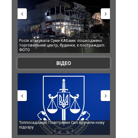
Росія атакувала Суми КАБами: пошкоджено
Українські над
торговельний центр, будинки, є постраждалі.
під час ліквіда
ФОТО
Франції
ВІДЕО
Топпосадовцю Повітряних Сил вручили нову
Сили оборони 
підозру
губернатор ре
атаку. ВІДЕО