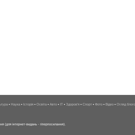
ьтура
•
Наука
•
Історія
•
Освіта
•
Авто
•
IT
•
Здоров'я
•
Спорт
•
Фото
•
Відео
•
Огляд блог
я (для інтернет-видань - гіперпосилання).