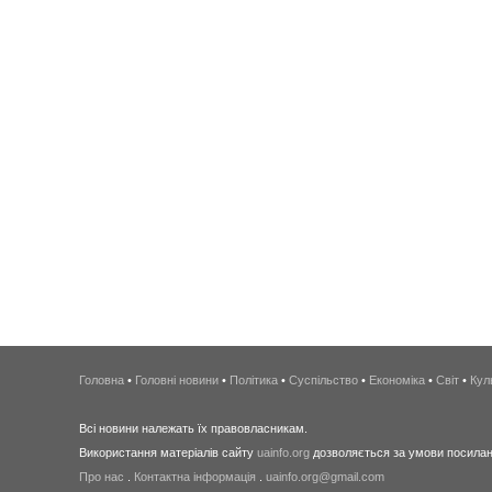
Головна
•
Головні новини
•
Політика
•
Суспільство
•
Економіка
•
Світ
•
Кул
Всі новини належать їх правовласникам.
Використання матеріалів сайту
uainfo.org
дозволяється за умови посиланн
Про нас
.
Контактна інформація
.
uainfo.org@gmail.com