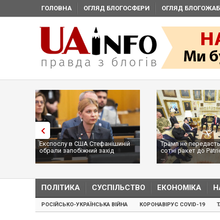
ГОЛОВНА
ОГЛЯД БЛОГОСФЕРИ
ОГЛЯД БЛОГОЖАБ
Експослу в США Стефанішиній
Трамп не передасть
обрали запобіжний захід
сотні ракет до Patri
...
ПОЛІТИКА
СУСПІЛЬСТВО
ЕКОНОМІКА
Н
РОСІЙСЬКО-УКРАЇНСЬКА ВІЙНА
КОРОНАВІРУС COVID-19