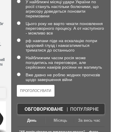
У найближчі місяці удари України по
росії стануть настільки болючими, що
агресору доведеться поновити
перемовини
Цього року не варто чекати поновлення
іг
переговорного процесу. А от наступного
- можливо все
рф навпаки піде на ескалацію попри
,
здоровий глузд і намагатиметься
триматися до останнього
Найближчим часом росія може
ell
погодитись на переговори, але
пі
серйозних намірів росіяни не матимуть
Вже давно не роблю жодних прогнозів
щодо завершення війни
ОБГОВОРЮВАНЕ
|
ПОПУЛЯРНЕ
День
Місяць
За весь час