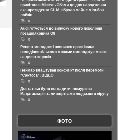
"65 років ніколи не виглядали краще", - фото-
привітання Мішель Обами до дня народження
екс-президента США зібрало майже мільйон
лайків
0
Audi готується до випуску нового покоління
позашляховика Q8
0
Рецепт молодості виявився простішим:
володіння кількома мовами омолоджує мозок
на десяток років
0
Неймар влаштував конфлікт після перемоги
"Сантоса". ВІДЕО
0
Достатньо було погладити: лемури на
Мадагаскарі стали жертвами людського вірусу
0
ФОТО