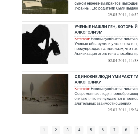
сыном евреев-эмигрантов, выходце
Украины. Его родители были выдаю
29.05.2011, 14:5
УЧЕНЫЕ НАШЛИ ГЕН, КОТОРЫ
АЛКОГОЛИЗМ
Категорія:
Новини суспільства: читати с
Ученые обнаружили у человека ген
предупреждает алкоголизм, что так 
Активизация этого гена способна п
отказу ...
02.04.2011, 11:3
ОДИНОКИЕ ЛЮДИ УМИРАЮТ ТАК
АЛКОГОЛИКИ
Категорія:
Новини суспільства: читати с
Современные люди, пренебрегающ
считают, что не нуждаются в полно
длительных взаимоотношениях
25.03.2011, 15:2
1
2
3
4
5
6
7
8