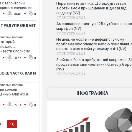
в с территории
Перегляньте звички. Що відбувається
щимися специалис...
з організмом при щоденній відмові від
•
•
сніданку (NV)
2
3046
0
07.08.2026, 07:01
Американець одягнув 125 футболок і проб
Й ПРЕДУПРЕЖДАЕТ
марафон (NV)
07.08.2026, 06:31
оціальні новини
Не ціни, не якість і не дефіцит: і у чому
, который
проблема улюбленого напою покоління Z
поздно...
навколо якого хайп у всьому світі (NV)
ривести к полному
07.08.2026, 06:01
•
•
8
1022
0
Знайшли більш прибутковий напрямок. Sh
продає весь свій «зелений» бізнес у Євро
(NV)
ЖЕ ЧАСТО, КАК И
07.08.2026, 05:31
оціальні новини
ие семьей
ІНФОГРАФІКА
ценных близких и
•
•
4
1513
0
10
9