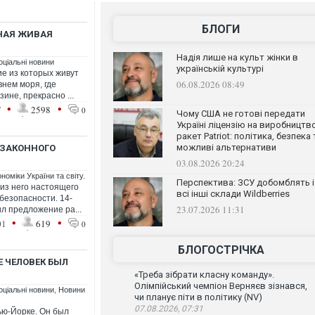
БЛОГИ
НАЯ ЖИВАЯ
Надія лише на культ жінки в
оціальні новини
українській культурі
ие из которых живут
06.08.2026 08:49
внем моря, где
ине, прекрасно ...
•
•
7
2598
0
Чому США не готові передати
Україні ліцензію на виробництв
ракет Patriot: політика, безпека 
можливі альтернативи
 ЗАКОННОГО
03.08.2026 20:24
номіки України та світу.
Перспектива: ЗСУ добомблять і
из него настоящего
всі інші склади Wildberries
безопасности. 14-
23.07.2026 11:31
л предложение ра...
•
•
01
619
0
БЛОГОСТРІЧКА
 ЧЕЛОВЕК БЫЛ
«Треба зібрати класну команду».
Олімпійський чемпіон Верняєв зізнався,
оціальні новини
,
Новини
чи планує піти в політику (NV)
07.08.2026, 07:31
ью-Йорке. Он был