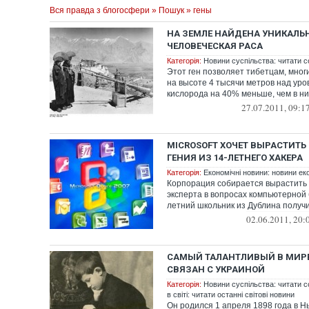
Вся правда з блогосфери
»
Пошук
» гены
НА ЗЕМЛЕ НАЙДЕНА УНИКАЛЬ
ЧЕЛОВЕЧЕСКАЯ РАСА
Категорія:
Новини суспільства: читати с
Этот ген позволяет тибетцам, мног
на высоте 4 тысячи метров над уро
кислорода на 40% меньше, чем в низ
27.07.2011, 09:1
MICROSOFT ХОЧЕТ ВЫРАСТИТЬ
ГЕНИЯ ИЗ 14-ЛЕТНЕГО ХАКЕРА
Категорія:
Економічні новини: новини еко
Корпорация собирается вырастить 
эксперта в вопросах компьютерной 
летний школьник из Дублина получи
02.06.2011, 20:
САМЫЙ ТАЛАНТЛИВЫЙ В МИРЕ
СВЯЗАН С УКРАИНОЙ
Категорія:
Новини суспільства: читати с
в світі: читати останні світові новини
Он родился 1 апреля 1898 года в Н