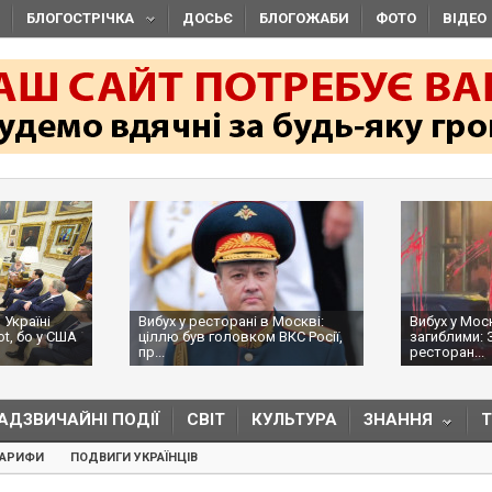
БЛОГОСТРІЧКА
ДОСЬЄ
БЛОГОЖАБИ
ФОТО
ВІДЕО
 Україні
Вибух у ресторані в Москві:
Вибух у Мос
ot, бо у США
ціллю був головком ВКС Росії,
загиблими: 
пр...
ресторан...
АДЗВИЧАЙНІ ПОДІЇ
СВІТ
КУЛЬТУРА
ЗНАННЯ
ТАРИФИ
ПОДВИГИ УКРАЇНЦІВ