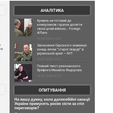
АНАЛІТИКА
Кремль не готовий до
компромісів і прагне досягти
своїх цілей війною, - Foreign
Affairs
03.08.2026 13:02
о
Звільнення Сирського знаменує
та
кінець епохи "старої гвардії" в
українській армії — NYT
23.07.2026 10:32
Повний текст резонансного
брифінга Михайла Федорова
18.07.2026 09:27
ОПИТУВАННЯ
На вашу думку, коли далекобійні санкції
України примусять росію сісти за стіл
переговорів?