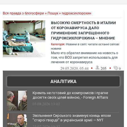
Вся правда з блогосфери
»
Пошук
» гидроксихлорохин
ВЫСОКУЮ СМЕРТНОСТЬ В ИТАЛИИ
ОТ КОРОНАВИРУСА ДАЛО
ПРИМЕНЕНИЕ ЗАПРЕЩЕННОГО
ГИДРОКСИХЛОРОХИНА – МНЕНИЕ
Категорія:
Новини в світі: читати останні світові
новини
Мало кто обратил внимание на новость о
том, что ВОЗ запретил использовать для
лечения от коронавируса
гидроксихлорохин (это препарат
•
•
29.05.2020, 05:44
205
0
"Плаквенил" и под...
АНАЛІТИКА
Кремль не готовий до компромісів і прагне
досягти своїх цілей війною, - Foreign Affairs
03.08.2026 13:02
Звільнення Сирського знаменує кінець епохи
"старої гвардії" в українській армії — NYT
23.07.2026 10:32