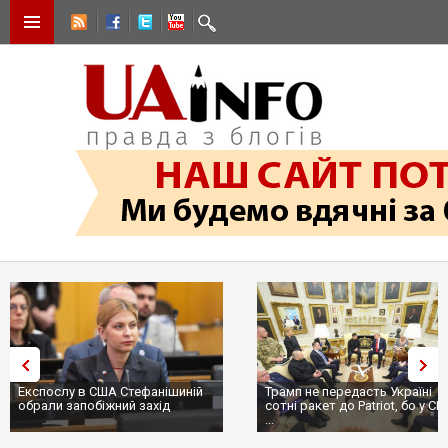
Експослу в США Стефанішиній
Трамп не передасть Україні
обрали запобіжний захід
сотні ракет до Patriot, бо у С
...