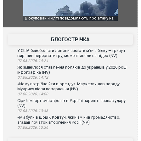
В окупованій Ялті повідомляють про атаку на
За 2000 кіл
порт: над містом навис стовп чорного диму.
Єкатеринбур
ВІДЕО
склад Wildb
БЛОГОСТРІЧКА
У США бейсболісти ловили замість м’яча білку — гризун
вирішив перервати гру, момент зняли на відео (NV)
07.08.2026, 14:24
Як змінилося ставлення поляків до українців у 2026 році —
інфографіка (NV)
07.08.2026, 14:12
«Йому потрібно йти в оренду». Маркевич дав пораду
Мудрику після повернення (NV)
07.08.2026, 14:00
Сірий імпорт смартфонів в Україні нарешті зазнає удару
(NV)
07.08.2026, 13:48
«Ми були в шоці». Ковтун, який змінив громадянство,
згадав початок вторгнення Росії (NV)
07.08.2026, 13:36