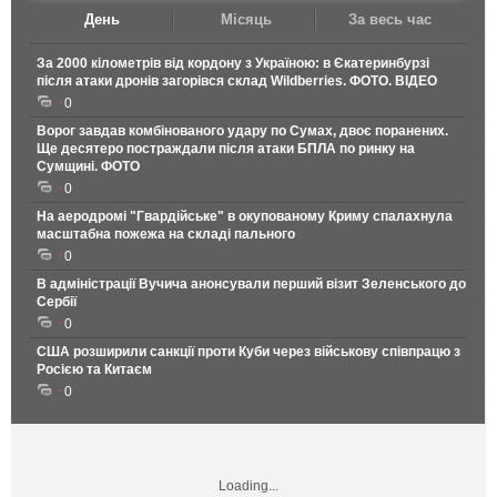
День
Місяць
За весь час
За 2000 кілометрів від кордону з Україною: в Єкатеринбурзі
після атаки дронів загорівся склад Wildberries. ФОТО. ВІДЕО
0
Ворог завдав комбінованого удару по Сумах, двоє поранених.
Ще десятеро постраждали після атаки БПЛА по ринку на
Сумщині. ФОТО
0
На аеродромі "Гвардійське" в окупованому Криму спалахнула
масштабна пожежа на складі пального
0
В адміністрації Вучича анонсували перший візит Зеленського до
Сербії
0
США розширили санкції проти Куби через військову співпрацю з
Росією та Китаєм
0
Loading...