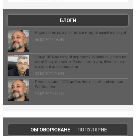
БЛОГИ
Надія лише на культ жінки в українській культурі
06.08.2026 08:49
Чому США не готові передати Україні ліцензію на
виробництво ракет Patriot: політика, безпека та
можливі альтернативи
03.08.2026 20:24
Перспектива: ЗСУ добомблять і всі інші склади
Wildberries
23.07.2026 11:31
ОБГОВОРЮВАНЕ
|
ПОПУЛЯРНЕ