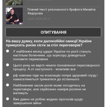
Повний текст резонансного брифінга Михайла
Федорова
18.07.2026 09:27
ОПИТУВАННЯ
На вашу думку, коли далекобійні санкції України
примусять росію сісти за стіл переговорів?
У найближчі місяці удари України по росії стануть
настільки болючими, що агресору доведеться
поновити перемовини
Цього року не варто чекати поновлення переговорного
процесу. А от наступного - можливо все
рф навпаки піде на ескалацію попри здоровий глузд і
намагатиметься триматися до останнього
Найближчим часом росія може погодитись на
переговори, але серйозних намірів росіяни не
матимуть
Вже давно не роблю жодних прогнозів щодо
завершення війни