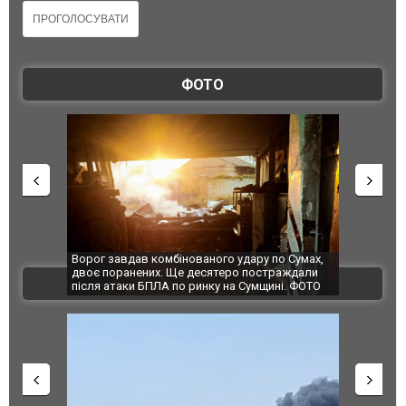
ФОТО
Ворог завдав комбінованого удару по Сумах,
За 2000 кіл
двоє поранених. Ще десятеро постраждали
Єкатеринбур
ВІДЕО
після атаки БПЛА по ринку на Сумщині. ФОТО
склад Wildb