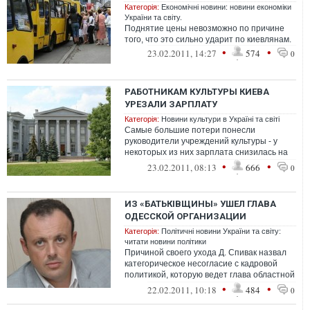
Категорія:
Економічні новини: новини економіки
України та світу.
Поднятие цены невозможно по причине
того, что это сильно ударит по киевлянам.
•
•
23.02.2011, 14:27
574
0
РАБОТНИКАМ КУЛЬТУРЫ КИЕВА
УРЕЗАЛИ ЗАРПЛАТУ
Категорія:
Новини культури в Україні та світі
Самые большие потери понесли
руководители учреждений культуры - у
некоторых из них зарплата снизилась на
1700 грн.
•
•
23.02.2011, 08:13
666
0
ИЗ «БАТЬКIВЩИНЫ» УШЕЛ ГЛАВА
ОДЕССКОЙ ОРГАНИЗАЦИИ
Категорія:
Політичні новини України та світу:
читати новини політики
Причиной своего ухода Д. Спивак назвал
категорическое несогласие с кадровой
политикой, которую ведет глава областной
организации Олег Радковский.
•
•
22.02.2011, 10:18
484
0