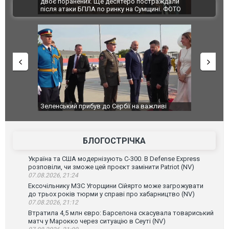
е десятеро постраждали
Єкатеринбурзі після атаки дронів загорівс
ВІДЕО
о ринку на Сумщині. ФОТО
склад Wildberries. ФОТО. ВІДЕО
до Сербії на важливі
"Вони воюють, самі хочуть воювати, бо дур
Чернівцях водія маршрутки звільнили післ
зневажливих слів про українських захисник
ВІДЕО
БЛОГОСТРІЧКА
Україна та США модернізують С-300. В Defense Express
розповіли, чи зможе цей проєкт замінити Patriot (NV)
07.08.2026, 21:24
Ексочільнику МЗС Угорщини Сійярто може загрожувати
до трьох років тюрми у справі про хабарництво (NV)
07.08.2026, 21:12
Втратила 4,5 млн євро: Барселона скасувала товариський
матч у Марокко через ситуацію в Сеуті (NV)