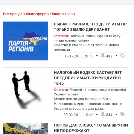
Вся правда з блогосфери
»
Пошук
» главы
РЫБАК ПРИЗНАЛ, ЧТО ДЕПУТАТЫ ПР
ТОЛЬКО ЗЕМЛЮ ДЕРИБАНЯТ
Категорія:
Політичні новини України та світу:
читати новини політики
«Честно и смело» но от того не менее
печально
•
•
03.03.2011, 20:58
488
0
НАЛОГОВЫЙ КОДЕКС ЗАСТАВЛЯЕТ
ПРЕДПРИНИМАТЕЛЕЙ УХОДИТЬ В
ТЕНЬ
Категорія:
Економічні новини: новини економіки
України та світу.
Менее чем за два месяца работы
Налогового кодекс, теневая занятость в
Украине возросла в два раза.
•
•
25.02.2011, 10:40
844
0
ПОПОВ ДАЛ СЛОВО, ЧТО МАРШРУТКИ
НЕ ПОДОРОЖАЮТ