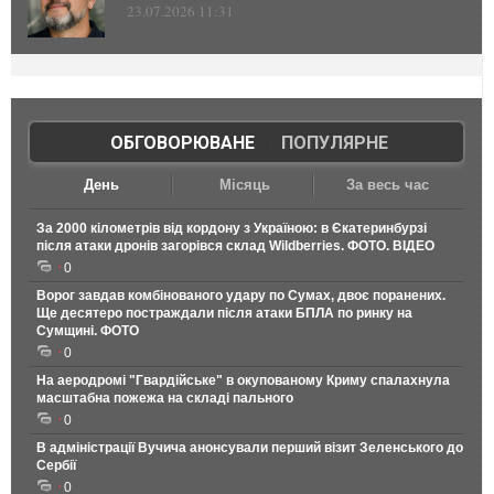
23.07.2026 11:31
ОБГОВОРЮВАНЕ
|
ПОПУЛЯРНЕ
День
Місяць
За весь час
За 2000 кілометрів від кордону з Україною: в Єкатеринбурзі
після атаки дронів загорівся склад Wildberries. ФОТО. ВІДЕО
0
Ворог завдав комбінованого удару по Сумах, двоє поранених.
Ще десятеро постраждали після атаки БПЛА по ринку на
Сумщині. ФОТО
0
На аеродромі "Гвардійське" в окупованому Криму спалахнула
масштабна пожежа на складі пального
0
В адміністрації Вучича анонсували перший візит Зеленського до
Сербії
0