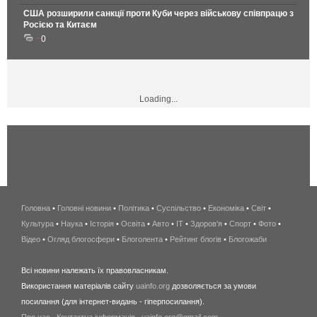
США розширили санкції проти Куби через військову співпрацю з
Росією та Китаєм
0
Loading...
Головна
•
Головні новини
•
Політика
•
Суспільство
•
Економіка
беспроводной
•
Світ
•
Культура
•
Наука
•
Історія
•
Освіта
•
Авто
•
IT
•
Здоров'я
интернет
•
Спорт
•
Фото
•
Відео
•
Огляд блогосфери
•
Блоголента
•
Рейтинг блогів
киев
•
Блогожаби
и
Всі новини належать їх правовласникам.
область
Використання матеріалів сайту
uainfo.org
дозволяється за умови
wimax
посилання (для інтернет-видань - гіперпосилання).
интернет