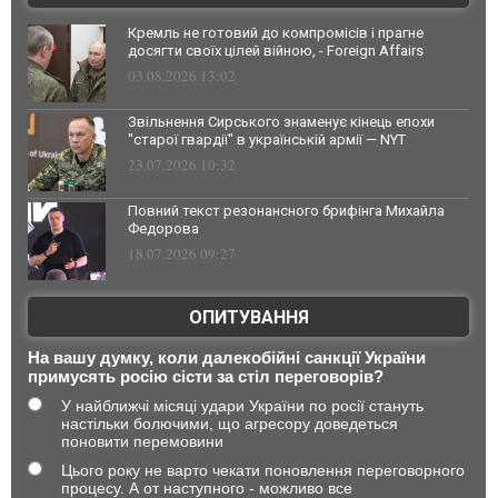
Кремль не готовий до компромісів і прагне
досягти своїх цілей війною, - Foreign Affairs
03.08.2026 13:02
Звільнення Сирського знаменує кінець епохи
"старої гвардії" в українській армії — NYT
23.07.2026 10:32
Повний текст резонансного брифінга Михайла
Федорова
18.07.2026 09:27
ОПИТУВАННЯ
На вашу думку, коли далекобійні санкції України
примусять росію сісти за стіл переговорів?
У найближчі місяці удари України по росії стануть
настільки болючими, що агресору доведеться
поновити перемовини
Цього року не варто чекати поновлення переговорного
процесу. А от наступного - можливо все