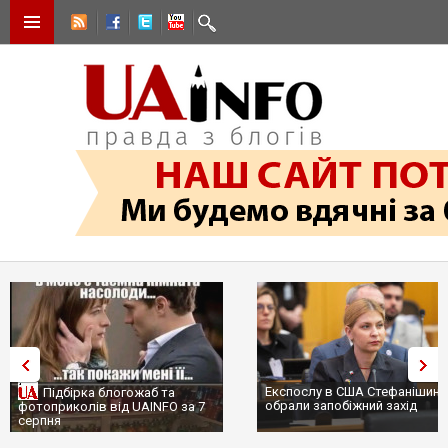
Експослу в США Стефанішині
Підбірка блогожаб та
обрали запобіжний захід
фотоприколів від UAINFO за 7
серпня