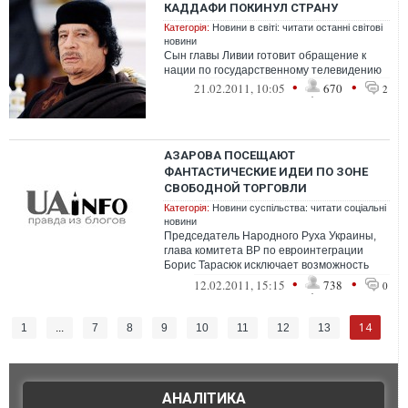
КАДДАФИ ПОКИНУЛ СТРАНУ
Категорія:
Новини в світі: читати останні світові
новини
Сын главы Ливии готовит обращение к
нации по государственному телевидению
•
•
21.02.2011, 10:05
670
2
АЗАРОВА ПОСЕЩАЮТ
ФАНТАСТИЧЕСКИЕ ИДЕИ ПО ЗОНЕ
СВОБОДНОЙ ТОРГОВЛИ
Категорія:
Новини суспільства: читати соціальні
новини
Председатель Народного Руха Украины,
глава комитета ВР по евроинтеграции
Борис Тарасюк исключает возможность
подписания соглашения о зоне свободной
•
•
12.02.2011, 15:15
738
0
то...
14
1
...
7
8
9
10
11
12
13
АНАЛІТИКА