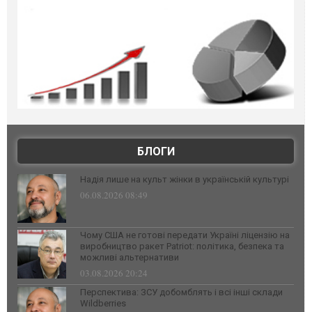
БЛОГИ
Надія лише на культ жінки в українській культурі
06.08.2026 08:49
Чому США не готові передати Україні ліцензію на
виробництво ракет Patriot: політика, безпека та
можливі альтернативи
03.08.2026 20:24
Перспектива: ЗСУ добомблять і всі інші склади
Wildberries