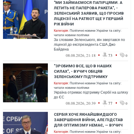
"МИ ЗАЙМАЄМОСЯ ПАПІРЦЯМИ. А
ЛЕТИТЬ НЕ ПАПЕРОВА РАКЕТА", -
ЗЕЛЕНСЬКИЙ ЗАЯВИВ, ЩО ПРОСИВ
ЛІЦЕНЗІЇ НА PATRIOT ЩЕ У ПЕРШИЙ
РІК ВІЙНИ
Категорія:
Політичні новини України та світу:
читати новини політики
За словами Зеленського, він звертався по
ліцензії до експрезидента США Джо
Байдена
•
•
08.08.2026, 21:18
73
0
"ЗРОБИМО ВСЕ, ЩО В НАШИХ
СИЛАХ", - ВУЧИЧ ОБІЦЯВ
ЗЕЛЕНСЬКОМУ ПІДТРИМКУ
Категорія:
Політичні новини України та світу:
читати новини політики
Україна отримає підтримку Сербії на шляху
до ЄС
•
•
08.08.2026, 20:39
77
0
СЕРБІЯ ХОЧЕ ЯКНАЙШВИДШОГО
ЗАВЕРШЕННЯ ВІЙНИ, АЛЕ ПІДСТАВ
ДЛЯ ОПТИМІЗМУ НЕМАЄ, — ВУЧИЧ
Категорія:
Політичні новини України та світу: