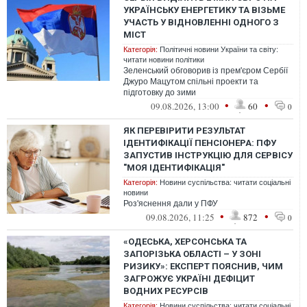
УКРАЇНСЬКУ ЕНЕРГЕТИКУ ТА ВІЗЬМЕ
УЧАСТЬ У ВІДНОВЛЕННІ ОДНОГО З
МІСТ
Категорія:
Політичні новини України та світу:
читати новини політики
Зеленський обговорив із прем'єром Сербії
Джуро Мацутом спільні проекти та
підготовку до зими
•
•
09.08.2026, 13:00
60
0
ЯК ПЕРЕВІРИТИ РЕЗУЛЬТАТ
ІДЕНТИФІКАЦІЇ ПЕНСІОНЕРА: ПФУ
ЗАПУСТИВ ІНСТРУКЦІЮ ДЛЯ СЕРВІСУ
"МОЯ ІДЕНТИФІКАЦІЯ"
Категорія:
Новини суспільства: читати соціальні
новини
Роз'яснення дали у ПФУ
•
•
09.08.2026, 11:25
872
0
«ОДЕСЬКА, ХЕРСОНСЬКА ТА
ЗАПОРІЗЬКА ОБЛАСТІ – У ЗОНІ
РИЗИКУ»: ЕКСПЕРТ ПОЯСНИВ, ЧИМ
ЗАГРОЖУЄ УКРАЇНІ ДЕФІЦИТ
ВОДНИХ РЕСУРСІВ
Категорія:
Новини суспільства: читати соціальні