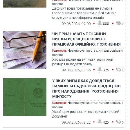
новини
Дефіцит води пов'язаний не тільки з
глобальним потеплінням, а й зі зміною
структури атмосферних опадів
•
•
09.08.2026, 09:00
888
0
ЧИ ПРИЗНАЧАТЬ ПЕНСІЙНИ
ВИПЛАТИ, ЯКЩО НІКОЛИ НЕ
ПРАЦЮВАВ ОФІЦІЙНО: ПОЯСНЕННЯ
Категорія:
Новини суспільства: читати соціальні
новини
Хто має право на виплати, який їхній
розмір і як подати заяву
•
•
09.08.2026, 08:36
325
0
У ЯКИХ ВИПАДКАХ ДОВЕДЕТЬСЯ
ЗАМІНИТИ РАДЯНСЬКЕ СВІДОЦТВО
ПРО НАРОДЖЕННЯ: РОЗ'ЯСНЕННЯ
МІН'ЮСТУ
Категорія:
Новини суспільства: читати соціальні
новини
Українцям розповіли, як отримати новий
документ
•
•
09.08.2026, 02:22
425
0