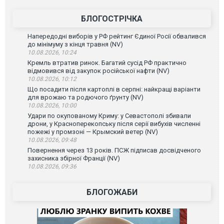
БЛОГОСТРІЧКА
Напередодні виборів у РФ рейтинг Єдиної Росії обвалився
до мінімуму з кінця травня (NV)
10.08.2026, 10:24
Кремль втратив ринок. Багатий сусід РФ практично
відмовився від закупок російської нафти (NV)
10.08.2026, 10:12
Що посадити після картоплі в серпні: найкращі варіанти
для врожаю та родючого ґрунту (NV)
10.08.2026, 10:00
Удари по окупованому Криму: у Севастополі збивали
дрони, у Красноперекопську після серії вибухів численні
пожежі у промзоні — Крымский ветер (NV)
10.08.2026, 09:48
Повернення через 13 років. ПСЖ підписав досвідченого
захисника збірної Франції (NV)
10.08.2026, 09:36
БЛОГОЖАБИ