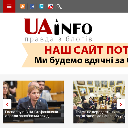
Експослу в США Стефанішиній
Трамп не передасть Україні
обрали запобіжний захід
сотні ракет до Patriot, бо у С
...