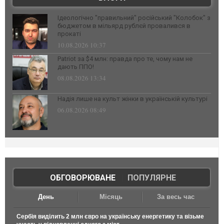
Ідеологічно "правильний" російський "Колобок" з
бюджетом в мільярд рублєй провалився в
прокаті
10.08.2026 10:37
Patriot за $4 млн: правда про те, чому нам не
дають ППО!
08.08.2026 13:34
Надія лише на культ жінки в українській культурі
06.08.2026 08:49
ОБГОВОРЮВАНЕ
|
ПОПУЛЯРНЕ
День
Місяць
За весь час
Сербія виділить 2 млн євро на українську енергетику та візьме