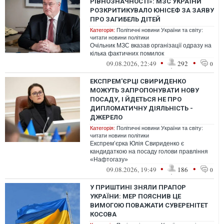
РІВНОЗНАЧНОСТІ»: МЗС УКРАЇНИ
РОЗКРИТИКУВАЛО ЮНІСЕФ ЗА ЗАЯВУ
ПРО ЗАГИБЕЛЬ ДІТЕЙ
Категорія:
Політичні новини України та світу:
читати новини політики
Очільник МЗС вказав організації одразу на
кілька фактичних помилок
•
•
09.08.2026, 22:49
292
0
ЕКСПРЕМ'ЄРЦІ СВИРИДЕНКО
МОЖУТЬ ЗАПРОПОНУВАТИ НОВУ
ПОСАДУ, І ЙДЕТЬСЯ НЕ ПРО
ДИПЛОМАТИЧНУ ДІЯЛЬНІСТЬ -
ДЖЕРЕЛО
Категорія:
Політичні новини України та світу:
читати новини політики
Експрем’єрка Юлія Свириденко є
кандидаткою на посаду голови правління
«Нафтогазу»
•
•
09.08.2026, 19:49
186
0
У ПРИШТИНІ ЗНЯЛИ ПРАПОР
УКРАЇНИ: МЕР ПОЯСНИВ ЦЕ
ВИМОГОЮ ПОВАЖАТИ СУВЕРЕНІТЕТ
КОСОВА