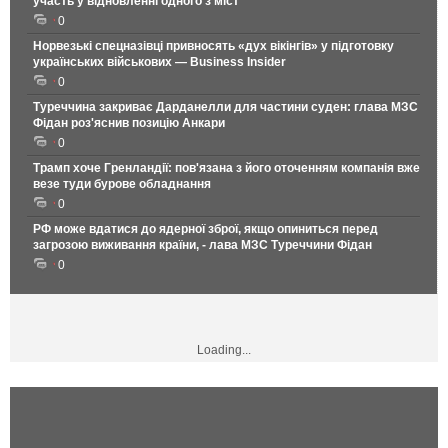
участь у відновленні одного з міст
0
Норвезькі спецназівці привносять «дух вікінгів» у підготовку
українських військових — Business Insider
0
Туреччина закриває Дарданелли для частини суден: глава МЗС
Фідан роз'яснив позицію Анкари
0
Трамп хоче Гренландії: пов'язана з його оточенням компанія вже
везе туди бурове обладнання
0
РФ може вдатися до ядерної зброї, якщо опиниться перед
загрозою виживання країни, - лава МЗС Туреччини Фідан
0
Loading...