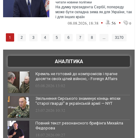
читати новини політики
На думку президента Сербії, попереду
може бути складна зима як для України, так
і для інших країн
•
•
08.08.2026, 18:38
56
0
1
2
3
4
5
6
7
8
...
3170
АНАЛІТИКА
Кремль не готовий до компромісів і прагне
досягти своїх цілей війною, - Foreign Affairs
03.08.2026 13:02
Звільнення Сирського знаменує кінець епохи
"старої гвардії" в українській армії — NYT
23.07.2026 10:32
Повний текст резонансного брифінга Михайла
Федорова
18.07.2026 09:27