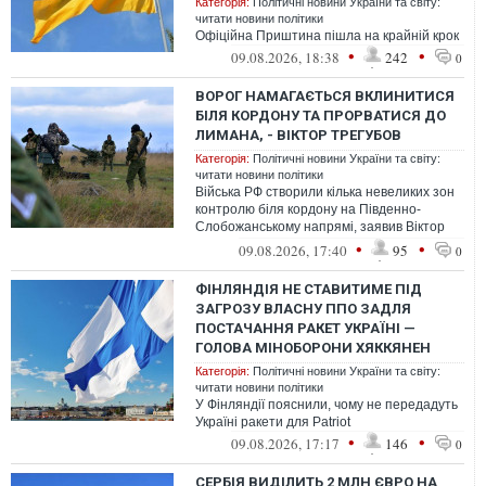
Категорія:
Політичні новини України та світу:
читати новини політики
Офіційна Приштина пішла на крайній крок
•
•
09.08.2026, 18:38
242
0
ВОРОГ НАМАГАЄТЬСЯ ВКЛИНИТИСЯ
БІЛЯ КОРДОНУ ТА ПРОРВАТИСЯ ДО
ЛИМАНА, - ВІКТОР ТРЕГУБОВ
Категорія:
Політичні новини України та світу:
читати новини політики
Війська РФ створили кілька невеликих зон
контролю біля кордону на Південно-
Слобожанському напрямі, заявив Віктор
Трегубов
•
•
09.08.2026, 17:40
95
0
ФІНЛЯНДІЯ НЕ СТАВИТИМЕ ПІД
ЗАГРОЗУ ВЛАСНУ ППО ЗАДЛЯ
ПОСТАЧАННЯ РАКЕТ УКРАЇНІ —
ГОЛОВА МІНОБОРОНИ ХЯККЯНЕН
Категорія:
Політичні новини України та світу:
читати новини політики
У Фінляндії пояснили, чому не передадуть
Україні ракети для Patriot
•
•
09.08.2026, 17:17
146
0
СЕРБІЯ ВИДІЛИТЬ 2 МЛН ЄВРО НА