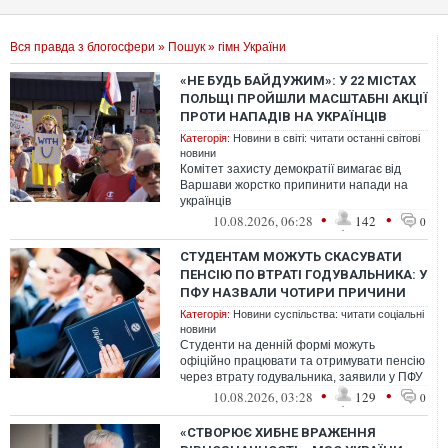
Вся правда з блогосфери
»
Пошук
» гімн України
«НЕ БУДЬ БАЙДУЖИМ»: У 22 МІСТАХ
ПОЛЬЩІ ПРОЙШЛИ МАСШТАБНІ АКЦІЇ
ПРОТИ НАПАДІВ НА УКРАЇНЦІВ
Категорія:
Новини в світі: читати останні світові
новини
Комітет захисту демократії вимагає від
Варшави жорстко припинити напади на
українців
•
•
10.08.2026, 06:28
142
0
СТУДЕНТАМ МОЖУТЬ СКАСУВАТИ
ПЕНСІЮ ПО ВТРАТІ ГОДУВАЛЬНИКА: У
ПФУ НАЗВАЛИ ЧОТИРИ ПРИЧИНИ
Категорія:
Новини суспільства: читати соціальні
новини
Студенти на денній формі можуть
офіційно працювати та отримувати пенсію
через втрату годувальника, заявили у ПФУ
•
•
10.08.2026, 03:28
129
0
«СТВОРЮЄ ХИБНЕ ВРАЖЕННЯ