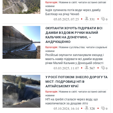
Категорія:
Новини в світі: читати останні світові
новини
Індія зупинила потік води через дамбу
Багліхар на річці Ченаб
•
•
05.05.2025, 07:25
331
0
ОКУПАНТИ ХОЧУТЬ ПІДІРВАТИ ВСІ
ДАМБИ ВЗДОВЖ РІЧКИ МАЛИЙ
КАЛЬЧИК НА ДОНЕЧЧИНІ, –
АНДРЮЩЕНКО
Категорія:
Новини суспільства: читати соціальні
новини
Російські окупанти запланували екоцид і
мають намір підірвати всі дамби вздовж
річки Малий Кальчик у Донецькій області
•
•
03.03.2025, 11:07
567
0
У РОСІЇ ПОТОКОМ ЗНЕСЛО ДОРОГУ ТА
МІСТ: ПОДРОБИЦІ НП В
АЛТАЙСЬКОМУ КРАЇ
Категорія:
Новини в світі: читати останні світові
новини
НП на греблі сталася через воду, що
накопичилася за дощове літо
•
•
05.10.2024, 16:14
328
0