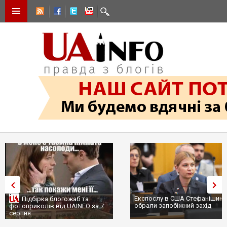
Експослу в США Стефанішині
Підбірка блогожаб та
обрали запобіжний захід
фотоприколів від UAINFO за 7
серпня