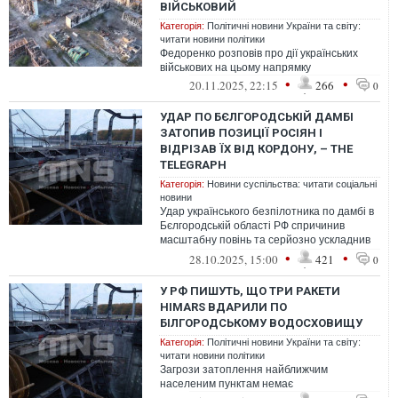
ВІЙСЬКОВИЙ
Категорія:
Політичні новини України та світу:
читати новини політики
Федоренко розповів про дії українських
військових на цьому напрямку
•
•
20.11.2025, 22:15
266
0
УДАР ПО БЄЛГОРОДСЬКІЙ ДАМБІ
ЗАТОПИВ ПОЗИЦІЇ РОСІЯН І
ВІДРІЗАВ ЇХ ВІД КОРДОНУ, – THE
TELEGRAPH
Категорія:
Новини суспільства: читати соціальні
новини
Удар українського безпілотника по дамбі в
Бєлгородській області РФ спричинив
масштабну повінь та серйозно ускладнив
логістику російських військ побли...
•
•
28.10.2025, 15:00
421
0
У РФ ПИШУТЬ, ЩО ТРИ РАКЕТИ
HIMARS ВДАРИЛИ ПО
БІЛГОРОДСЬКОМУ ВОДОСХОВИЩУ
Категорія:
Політичні новини України та світу:
читати новини політики
Загрози затоплення найближчим
населеним пунктам немає