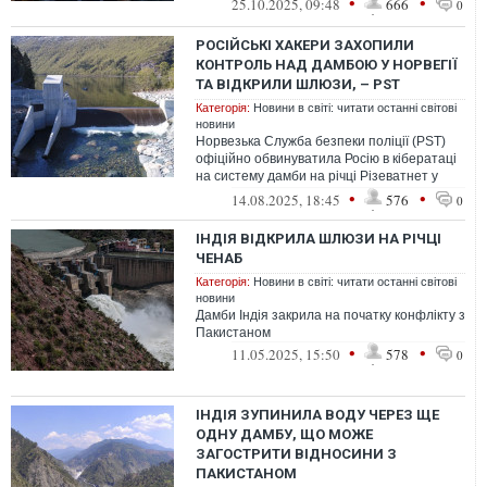
•
•
25.10.2025, 09:48
666
0
РОСІЙСЬКІ ХАКЕРИ ЗАХОПИЛИ
КОНТРОЛЬ НАД ДАМБОЮ У НОРВЕГІЇ
ТА ВІДКРИЛИ ШЛЮЗИ, – PST
Категорія:
Новини в світі: читати останні світові
новини
Норвезька Служба безпеки поліції (PST)
офіційно обвинуватила Росію в кібератаці
на систему дамби на річці Різеватнет у
Бремангері
•
•
14.08.2025, 18:45
576
0
ІНДІЯ ВІДКРИЛА ШЛЮЗИ НА РІЧЦІ
ЧЕНАБ
Категорія:
Новини в світі: читати останні світові
новини
Дамби Індія закрила на початку конфлікту з
Пакистаном
•
•
11.05.2025, 15:50
578
0
ІНДІЯ ЗУПИНИЛА ВОДУ ЧЕРЕЗ ЩЕ
ОДНУ ДАМБУ, ЩО МОЖЕ
ЗАГОСТРИТИ ВІДНОСИНИ З
ПАКИСТАНОМ