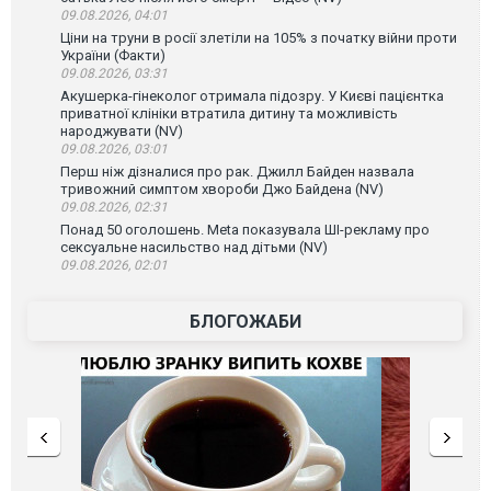
09.08.2026, 04:01
Ціни на труни в росії злетіли на 105% з початку війни проти
України (Факти)
09.08.2026, 03:31
Акушерка-гінеколог отримала підозру. У Києві пацієнтка
приватної клініки втратила дитину та можливість
народжувати (NV)
09.08.2026, 03:01
Перш ніж дізналися про рак. Джилл Байден назвала
тривожний симптом хвороби Джо Байдена (NV)
09.08.2026, 02:31
Понад 50 оголошень. Meta показувала ШІ-рекламу про
сексуальне насильство над дітьми (NV)
09.08.2026, 02:01
БЛОГОЖАБИ