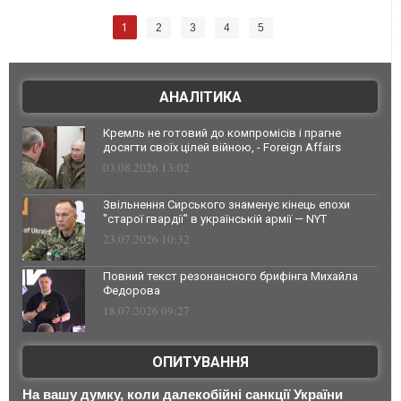
1
2
3
4
5
АНАЛІТИКА
Кремль не готовий до компромісів і прагне
досягти своїх цілей війною, - Foreign Affairs
03.08.2026 13:02
Звільнення Сирського знаменує кінець епохи
"старої гвардії" в українській армії — NYT
23.07.2026 10:32
Повний текст резонансного брифінга Михайла
Федорова
18.07.2026 09:27
ОПИТУВАННЯ
На вашу думку, коли далекобійні санкції України