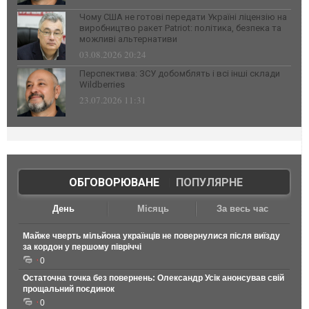
Чому США не готові передати Україні ліцензію на
виробництво ракет Patriot: політика, безпека та
можливі альтернативи
03.08.2026 20:24
Перспектива: ЗСУ добомблять і всі інші склади
Wildberries
23.07.2026 11:31
ОБГОВОРЮВАНЕ
|
ПОПУЛЯРНЕ
День
Місяць
За весь час
Майже чверть мільйона українців не повернулися після виїзду
за кордон у першому півріччі
0
Остаточна точка без повернень: Олександр Усік анонсував свій
прощальний поєдинок
0