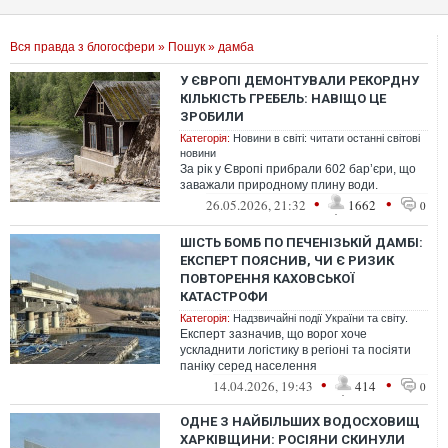
Вся правда з блогосфери
»
Пошук
» дамба
У ЄВРОПІ ДЕМОНТУВАЛИ РЕКОРДНУ
КІЛЬКІСТЬ ГРЕБЕЛЬ: НАВІЩО ЦЕ
ЗРОБИЛИ
Категорія:
Новини в світі: читати останні світові
новини
За рік у Європі прибрали 602 бар’єри, що
заважали природному плину води.
•
•
26.05.2026, 21:32
1662
0
ШІСТЬ БОМБ ПО ПЕЧЕНІЗЬКІЙ ДАМБІ:
ЕКСПЕРТ ПОЯСНИВ, ЧИ Є РИЗИК
ПОВТОРЕННЯ КАХОВСЬКОЇ
КАТАСТРОФИ
Категорія:
Надзвичайні події України та світу.
Експерт зазначив, що ворог хоче
ускладнити логістику в регіоні та посіяти
паніку серед населення
•
•
14.04.2026, 19:43
414
0
ОДНЕ З НАЙБІЛЬШИХ ВОДОСХОВИЩ
ХАРКІВЩИНИ: РОСІЯНИ СКИНУЛИ