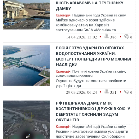
ШІСТЬ АВІАБОМБ НА ПЕЧЕНІЗЬКУ
ДАМБУ
Категорія:
Надзвичайні події України та світу.
Майже одночасно ворог здійснив
комбіновану атаку на Харків із
застосуванням БпЛА «Молнія» та
«Шахедів».
•
•
14.04.2026, 13:02
386
0
РОСІЯ ГОТУЄ УДАРИ ПО ОБ’ЄКТАХ
ВОДОПОСТАЧАННЯ УКРАЇНИ:
ЕКСПЕРТ ПОПЕРЕДИВ ПРО МОЖЛИВІ
НАСЛІДКИ
Категорія:
Політичні новини України та світу:
читати новини політики
Окупанти будуть намагатися позбавити
українців води
•
•
29.03.2026, 06:24
351
0
РФ ПІДІРВАЛА ДАМБУ МІЖ
КОСТЯНТИНІВКОЮ І ДРУЖКІВКОЮ: У
DEEPSTATE ПОЯСНИЛИ ЗАДУМ
ОКУПАНТІВ
Категорія:
Надзвичайні події України та світу.
Росіяни намагаються всіляко ускладнити
логістичне забезпечення Сил оборони