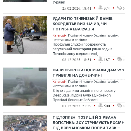
України
•
•
25.02.2026, 18:41
374
0
УДАРИ ПО ПЕЧЕНІЗЬКІЙ ДАМБІ:
КООРДШТАБ ВИЗНАЧИВ, ЧИ
ПОТРІБНА ЕВАКУАЦІЯ
Категорія:
Політичні новини України та світу:
читати новини політики
Профільні служби продовжують
регулярний моніторинг рівня води в
Печенізькому водосховищі,
•
•
08.12.2025, 18:51
187
0
СИЛИ ОБОРОНИ ПІДІРВАЛИ ДАМБУ У
ПРИВІЛЛІ НА ДОНЕЧЧИНІ
Категорія:
Політичні новини України та світу:
читати новини політики
Згідно з даними аналітичного проєкту
DeepState, підрив було здійснено у
Привіллі Донецької області
•
•
07.12.2025, 21:39
500
0
ПІДТОПЛЕНІ ПОЗИЦІЇ Й ЗІРВАНА
ЛОГІСТИКА: ЗСУ СТРИМУЮТЬ РОСІЯН
ПІД ВОВЧАНСЬКОМ ПОПРИ ТИСК —