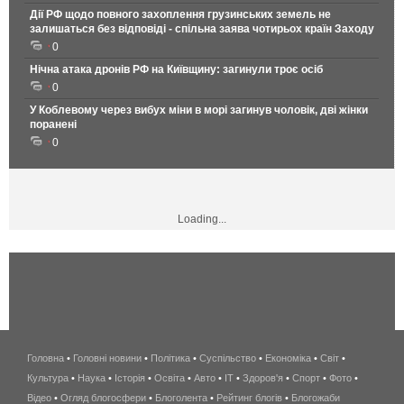
Дії РФ щодо повного захоплення грузинських земель не
залишаться без відповіді - спільна заява чотирьох країн Заходу
0
Нічна атака дронів РФ на Київщину: загинули троє осіб
0
У Коблевому через вибух міни в морі загинув чоловік, дві жінки
поранені
0
Loading...
Головна
•
Головні новини
•
Політика
•
Суспільство
•
Економіка
беспроводной
•
Світ
•
Культура
•
Наука
•
Історія
•
Освіта
•
Авто
•
IT
•
Здоров'я
интернет
•
Спорт
•
Фото
•
Відео
•
Огляд блогосфери
•
Блоголента
•
Рейтинг блогів
киев
•
Блогожаби