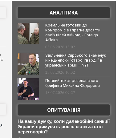
АНАЛІТИКА
Кремль не готовий до
компромісів і прагне досягти
своїх цілей війною, - Foreign
Affairs
03.08.2026 13:02
о
Звільнення Сирського знаменує
та
кінець епохи "старої гвардії" в
українській армії — NYT
23.07.2026 10:32
Повний текст резонансного
брифінга Михайла Федорова
18.07.2026 09:27
ОПИТУВАННЯ
я
На вашу думку, коли далекобійні санкції
ня
України примусять росію сісти за стіл
переговорів?