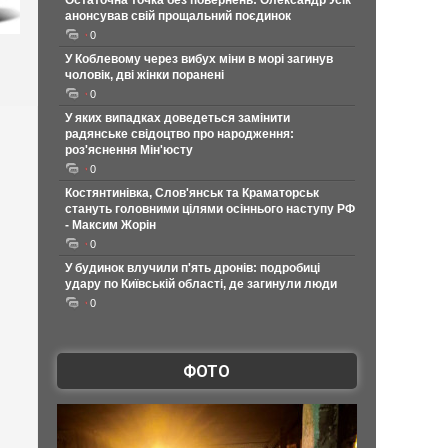
Остаточна точка без повернень: Олександр Усік
анонсував свій прощальний поєдинок
0
У Коблевому через вибух міни в морі загинув
чоловік, дві жінки поранені
0
У яких випадках доведеться замінити
радянське свідоцтво про народження:
роз'яснення Мін'юсту
0
Костянтинівка, Слов'янськ та Краматорськ
стануть головними цілями осіннього наступу РФ
- Максим Жорін
0
У будинок влучили п'ять дронів: подробиці
удару по Київській області, де загинули люди
0
ФОТО