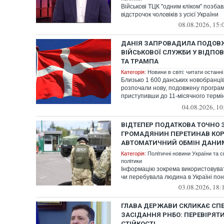
Військові ТЦК "одним кліком" позба
відстрочок чоловіків з усієї України
08.08.2026, 15:
ДАНІЯ ЗАПРОВАДИЛА ПОДОВ
ВІЙСЬКОВОЇ СЛУЖБИ У ВІДПОВІ
ТА ТРАМПА
Категорія:
Новини в світі: читати останні
Близько 1 600 данських новобранців
розпочали нову, подовжену програм
приступивши до 11-місячного термін
Данія ...
04.08.2026, 10
ВІДТЕПЕР ПОДАТКОВА ТОЧНО 
ГРОМАДЯНИН ПЕРЕТИНАВ КО
АВТОМАТИЧНИЙ ОБМІН ДАНИ
Категорія:
Політичні новини України та с
політики
Інформацію зокрема використовуват
чи перебувала людина в Україні пона
03.08.2026, 18:
ГЛАВА ДЕРЖАВИ СКЛИКАЄ СП
ЗАСІДАННЯ РНБО: ПЕРЕВІРЯТ
СТІЙКОСТІ