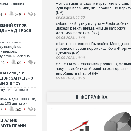
Не поспішайте кидати картоплю в окріп:
вляли законних
кулінари пояснили, як її правильно варит
(NV)
•
•
01
540
0
09.08.2026, 11:00
«Мопеди» йдуть у минуле — Росія робить
ЖЕНИЙ СТРОК
шахеди реактивними. Чим це загрожує і
ДЬ НА ДІЇ РОСІЇ
як з ними боротися (NV)
09.08.2026, 10:45
 світові новини
«Навіть на вершині Гімалаїв». Менеджер
 у понеділок
упевнено назвав переможця бою Ф’юрі —
у призову,
Джошуа (NV)
у служби, оскільки
09.08.2026, 10:30
•
•
:02
65
0
«Рішення є». Зеленський розповів, скільк
часу знадобиться Україні на розгортання
ЗНАТИМЕ, ЧИ
виробництва Patriot (NV)
РДОН: ЗАПУЩЕНО
09.08.2026, 10:15
МИ З ДПСУ
віту: читати новини
ІНФОГРАФІКА
имуть для перевірки,
д 183 дні на рік
•
•
13
268
0
ЕЦІАЛЬНЕ
ИМУТЬ ПЛАНИ