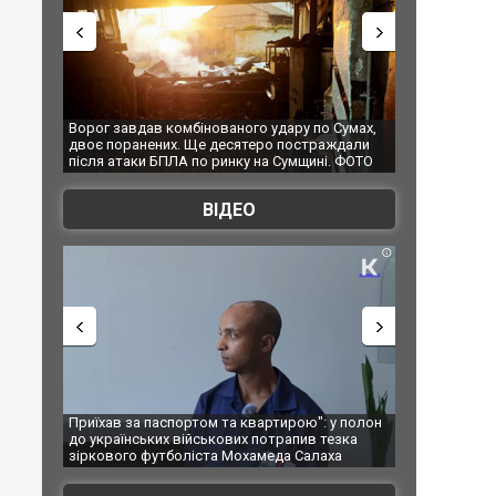
 удару по Сумах,
За 2000 кілометрів від кордону з Україною: в
"Мо
ро постраждали
Єкатеринбурзі після атаки дронів загорівся
суп
на Сумщині. ФОТО
склад Wildberries. ФОТО. ВІДЕО
ВІДЕО
артирою": у полон
Одесу накрила потужна злива з градом та
Вже
потрапив тезка
ураганним вітром
по
амеда Салаха