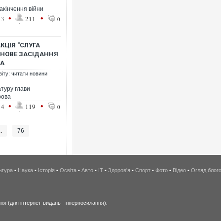
акінчення війни
•
•
43
211
0
КЦІЯ "СЛУГА
 НОВЕ ЗАСІДАННЯ
РА
віту: читати новини
туру глави
рова
•
•
14
119
0
..
76
ьтура
•
Наука
•
Історія
•
Освіта
•
Авто
•
IT
•
Здоров'я
•
Спорт
•
Фото
•
Відео
•
Огляд блог
я (для інтернет-видань - гіперпосилання).