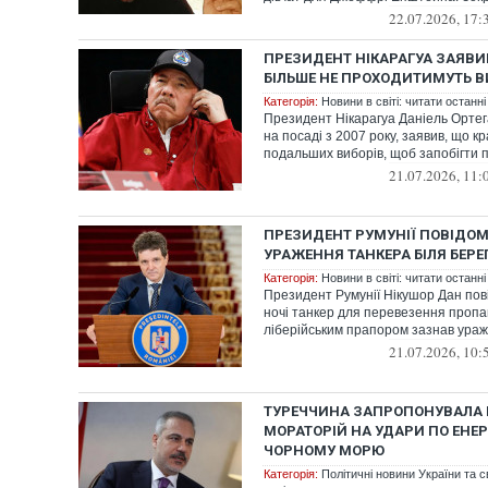
22.07.2026, 17:
ПРЕЗИДЕНТ НІКАРАГУА ЗАЯВИВ
БІЛЬШЕ НЕ ПРОХОДИТИМУТЬ 
Категорія:
Новини в світі: читати останні
Президент Нікарагуа Даніель Ортег
на посаді з 2007 року, заявив, що 
подальших виборів, щоб запобігти п
21.07.2026, 11:
ПРЕЗИДЕНТ РУМУНІЇ ПОВІДО
УРАЖЕННЯ ТАНКЕРА БІЛЯ БЕРЕ
Категорія:
Новини в світі: читати останні
Президент Румунії Нікушор Дан пов
ночі танкер для перевезення пропа
ліберійським прапором зазнав ураж
21.07.2026, 10:
ТУРЕЧЧИНА ЗАПРОПОНУВАЛА 
МОРАТОРІЙ НА УДАРИ ПО ЕНЕР
ЧОРНОМУ МОРЮ
Категорія:
Політичні новини України та с