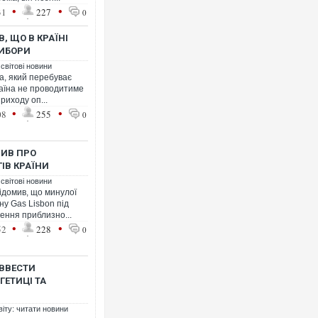
•
•
31
227
0
, ЩО В КРАЇНІ
ВИБОРИ
 світові новини
а, який перебуває
країна не проводитиме
риходу оп...
•
•
08
255
0
МИВ ПРО
ГІВ КРАЇНИ
 світові новини
ідомив, що минулої
ну Gas Lisbon під
ення приблизно...
•
•
52
228
0
ВВЕСТИ
ГЕТИЦІ ТА
віту: читати новини