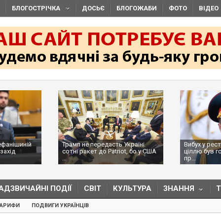
БЛОГОСТРІЧКА
ДОСЬЄ
БЛОГОЖАБИ
ФОТО
ВІДЕО
ефанішиній
Трамп не передасть Україні
Вибух у рес
захід
сотні ракет до Patriot, бо у США
ціллю був г
...
пр...
АДЗВИЧАЙНІ ПОДІЇ
СВІТ
КУЛЬТУРА
ЗНАННЯ
ТАРИФИ
ПОДВИГИ УКРАЇНЦІВ