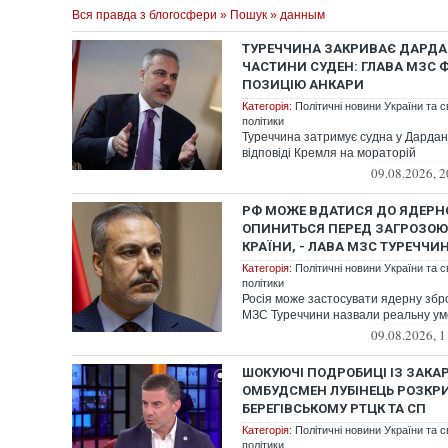
Вся правда з блогосфери
»
Пошук
» данным
ТУРЕЧЧИНА ЗАКРИВАЄ ДАРДА
ЧАСТИНИ СУДЕН: ГЛАВА МЗС 
ПОЗИЦІЮ АНКАРИ
Категорія:
Політичні новини України та с
політики
Туреччина затримує судна у Дардан
відповіді Кремля на мораторій
09.08.2026, 2
РФ МОЖЕ ВДАТИСЯ ДО ЯДЕРНО
ОПИНИТЬСЯ ПЕРЕД ЗАГРОЗО
КРАЇНИ, - ЛАВА МЗС ТУРЕЧЧИ
Категорія:
Політичні новини України та с
політики
Росія може застосувати ядерну збр
МЗС Туреччини назвали реальну ум
09.08.2026, 1
ШОКУЮЧІ ПОДРОБИЦІ ІЗ ЗАКА
ОМБУДСМЕН ЛУБІНЕЦЬ РОЗКРИ
БЕРЕГІВСЬКОМУ РТЦК ТА СП
Категорія:
Політичні новини України та с
політики