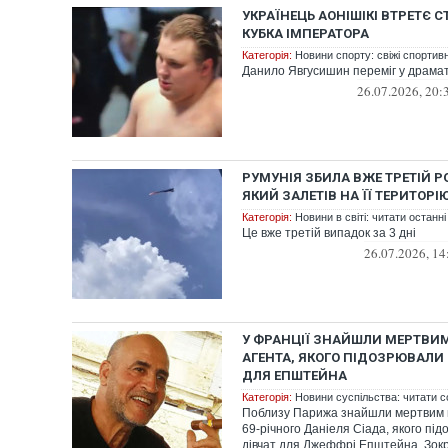
УКРАЇНЕЦЬ АОНІШІКІ ВТРЕТЄ 
КУБКА ІМПЕРАТОРА
Категорія:
Новини спорту: свіжі спортив
Данило Явгусишин переміг у драма
26.07.2026, 20:
РУМУНІЯ ЗБИЛА ВЖЕ ТРЕТІЙ Р
ЯКИЙ ЗАЛЕТІВ НА ЇЇ ТЕРИТОРІ
Категорія:
Новини в світі: читати останні
Це вже третій випадок за 3 дні
26.07.2026, 14
У ФРАНЦІЇ ЗНАЙШЛИ МЕРТВИ
АГЕНТА, ЯКОГО ПІДОЗРЮВАЛИ 
ДЛЯ ЕПШТЕЙНА
Категорія:
Новини суспільства: читати с
Поблизу Парижа знайшли мертвим 
69-річного Даніеля Сіада, якого під
дівчат для Джеффрі Епштейна. Зокре