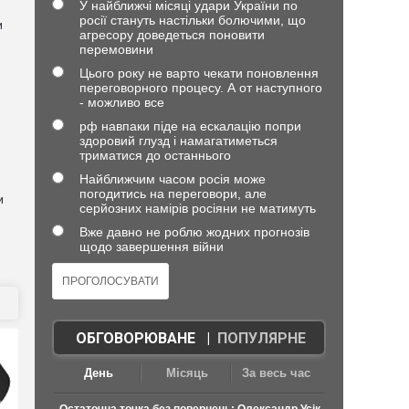
У найближчі місяці удари України по
росії стануть настільки болючими, що
и
агресору доведеться поновити
перемовини
Цього року не варто чекати поновлення
переговорного процесу. А от наступного
- можливо все
рф навпаки піде на ескалацію попри
здоровий глузд і намагатиметься
триматися до останнього
Найближчим часом росія може
погодитись на переговори, але
и
серйозних намірів росіяни не матимуть
Вже давно не роблю жодних прогнозів
щодо завершення війни
ОБГОВОРЮВАНЕ
|
ПОПУЛЯРНЕ
День
Місяць
За весь час