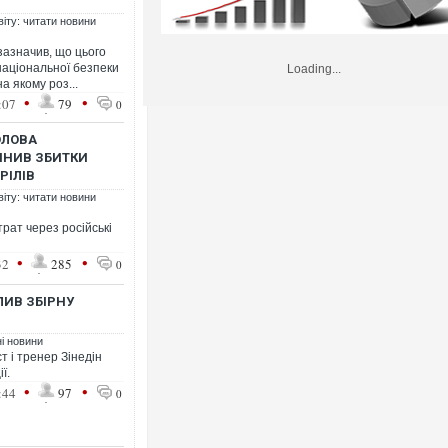
віту: читати новини
азначив, що цього
національної безпеки
Loading...
а якому роз...
•
•
:07
79
0
ГОЛОВА
ЦІНИВ ЗБИТКИ
РІЛІВ
віту: читати новини
трат через російські
•
•
32
285
0
ЛИВ ЗБІРНУ
ні новини
 і тренер Зінедін
ї.
•
•
:44
97
0