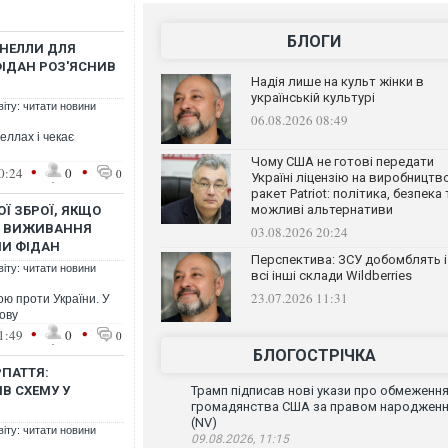
БЛОГИ
НЕЛЛИ ДЛЯ
ФІДАН РОЗ'ЯСНИВ
Надія лише на культ жінки в
українській культурі
віту: читати новини
06.08.2026 08:49
еллах і чекає
Чому США не готові передати
•
•
0:24
0
0
Україні ліцензію на виробництв
ракет Patriot: політика, безпека 
можливі альтернативи
Ї ЗБРОЇ, ЯКЩО
Ю ВИЖИВАННЯ
03.08.2026 20:24
НИ ФІДАН
Перспектива: ЗСУ добомблять і
віту: читати новини
всі інші склади Wildberries
23.07.2026 11:31
ою проти України. У
ову
•
•
1:49
0
0
БЛОГОСТРІЧКА
РПАТТЯ:
В СХЕМУ У
Трамп підписав нові укази про обмеженн
громадянства США за правом народжен
(NV)
віту: читати новини
09.08.2026, 11:15