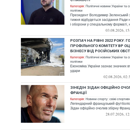
Категорія:
Політичні новини України та с
політики
Президент Володимир Зеленський з
тижня відбудеться засідання Ради 
і оборони у спеціальному форматі, н
03.08.2026, 15
РОЗПАЧ НА РІВНІ 2022 РОКУ: 
ПРОФІЛЬНОГО КОМІТЕТУ ВР О
БІЗНЕСУ ВІД РОСІЙСЬКИХ ОБСТ
Категорія:
Політичні новини України та с
політики
Економіка України зазнає значних в
удари
02.08.2026, 02:
ЗІНЕДІН ЗІДАН ОФІЦІЙНО ОЧО
ФРАНЦІЇ
Категорія:
Новини спорту: свіжі спортив
Легендарний французький футболіст
Зідан офіційно очолив збірну Франці
28.07.2026, 12