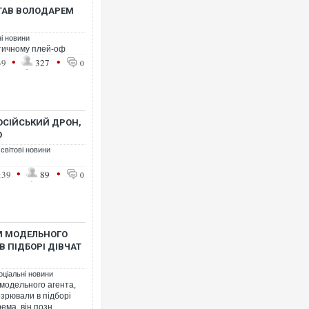
СТАВ ВОЛОДАРЕМ
ні новини
тичному плей-оф
•
•
39
327
0
Ворог завдав комбінованого
двоє поранених. Ще десяте
після атаки БПЛА по ринку 
ОСІЙСЬКИЙ ДРОН,
Ю
 світові новини
•
•
:39
89
0
М МОДЕЛЬНОГО
В ПІДБОРІ ДІВЧАТ
Приїхав за паспортом та кв
до українських військових 
оціальні новини
зіркового футболіста Мох
модельного агента,
озрювали в підборі
ма, він позн...