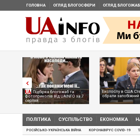
ГОЛОВНА
ОГЛЯД БЛОГОСФЕРИ
ОГЛЯД БЛОГОЖАБ
Експослу в США Ст
Підбірка блогожаб та
обрали запобіжний 
фотоприколів від UAINFO за 7
серпня
ПОЛІТИКА
СУСПІЛЬСТВО
ЕКОНОМІКА
Н
РОСІЙСЬКО-УКРАЇНСЬКА ВІЙНА
КОРОНАВІРУС COVID-19