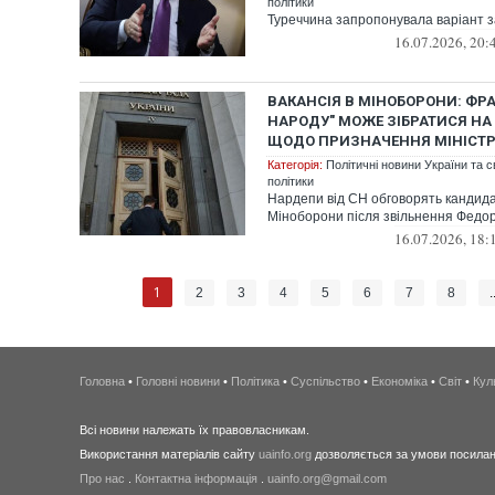
політики
Туреччина запропонувала варіант з
16.07.2026, 20:
ВАКАНСІЯ В МІНОБОРОНИ: ФРА
НАРОДУ" МОЖЕ ЗІБРАТИСЯ НА
ЩОДО ПРИЗНАЧЕННЯ МІНІСТ
Категорія:
Політичні новини України та с
політики
Нардепи від СН обговорять кандида
Міноборони після звільнення Федо
16.07.2026, 18:
1
2
3
4
5
6
7
8
.
Головна
•
Головні новини
•
Політика
•
Суспільство
•
Економіка
•
Світ
•
Кул
Всі новини належать їх правовласникам.
Використання матеріалів сайту
uainfo.org
дозволяється за умови посиланн
Про нас
.
Контактна інформація
.
uainfo.org@gmail.com