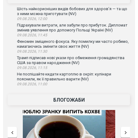
Шість найкорисніших видів бобових для здоров’я — та що
з ними можна приготувати (NV)
09.08.2026, 12:00
Підрахували витрати, але забули про прибуток. Дипломат
змінив уявлення про допомогу Польщі Україні (NV)
09.08.2026, 11:45
Феномен зміщеного фокуса. Яку помилку ми часто робимо,
намагаючись змінити своє життя (NV)
09.08.2026, 11:30
Трамп підписав нові укази про обмеження громадянства
США за правом народження (NV)
09.08.2026, 11:15
Не поспішайте кидати картоплю в окріп: кулінари
пояснили, як її правильно варити (NV)
09.08.2026, 11:00
БЛОГОЖАБИ