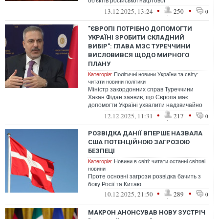
об'єктів російської нафтової
інфраструктури
•
•
13.12.2025, 13:24
250
0
"ЄВРОПІ ПОТРІБНО ДОПОМОГТИ
УКРАЇНІ ЗРОБИТИ СКЛАДНИЙ
ВИБІР": ГЛАВА МЗС ТУРЕЧЧИНИ
ВИСЛОВИВСЯ ЩОДО МИРНОГО
ПЛАНУ
Категорія:
Політичні новини України та світу:
читати новини політики
Міністр закордонних справ Туреччини
Хакан Фідан заявив, що Європа має
допомогти Україні ухвалити надзвичайно
складні рішення щодо майбутніх мирних
•
•
12.12.2025, 11:31
217
0
пер...
РОЗВІДКА ДАНІЇ ВПЕРШЕ НАЗВАЛА
США ПОТЕНЦІЙНОЮ ЗАГРОЗОЮ
БЕЗПЕЦІ
Категорія:
Новини в світі: читати останні світові
новини
Проте основні загрози розвідка бачить з
боку Росії та Китаю
•
•
10.12.2025, 21:50
289
0
МАКРОН АНОНСУВАВ НОВУ ЗУСТРІЧ