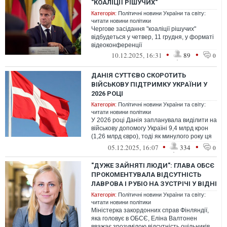
"КОАЛІЦІЇ РІШУЧИХ"
Категорія:
Політичні новини України та світу:
читати новини політики
Чергове засідання "коаліції рішучих"
відбудеться у четвер, 11 грудня, у форматі
відеоконференції
•
•
10.12.2025, 16:31
89
0
ДАНІЯ СУТТЄВО СКОРОТИТЬ
ВІЙСЬКОВУ ПІДТРИМКУ УКРАЇНИ У
2026 РОЦІ
Категорія:
Політичні новини України та світу:
читати новини політики
У 2026 році Данія запланувала виділити на
військову допомогу Україні 9,4 млрд крон
(1,26 млрд євро), тоді як минулого року ця
сума складала 16,5 млрд ...
•
•
05.12.2025, 16:07
334
0
"ДУЖЕ ЗАЙНЯТІ ЛЮДИ": ГЛАВА ОБСЄ
ПРОКОМЕНТУВАЛА ВІДСУТНІСТЬ
ЛАВРОВА І РУБІО НА ЗУСТРІЧІ У ВІДНІ
Категорія:
Політичні новини України та світу:
читати новини політики
Міністерка закордонних справ Фінляндії,
яка головує в ОБСЄ, Еліна Валтонен
вважає зрозумілою відсутність очільників