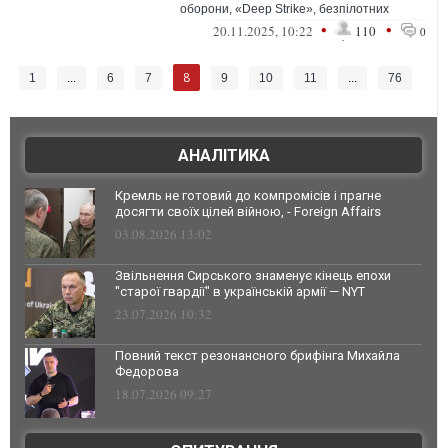
оборони, «Deep Strike», безпілотних
систем, підготовки особового складу Сил
•
•
20.11.2025, 10:22
110
0
о...
8
1
...
6
7
9
10
11
...
76
АНАЛІТИКА
Кремль не готовий до компромісів і прагне
досягти своїх цілей війною, - Foreign Affairs
03.08.2026 13:02
Звільнення Сирського знаменує кінець епохи
"старої гвардії" в українській армії — NYT
23.07.2026 10:32
Повний текст резонансного брифінга Михайла
Федорова
18.07.2026 09:27