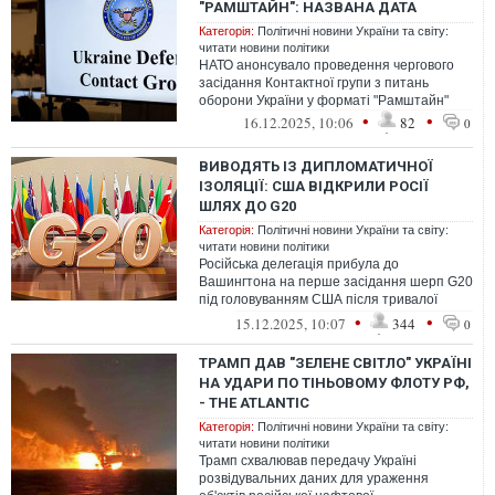
"РАМШТАЙН": НАЗВАНА ДАТА
Категорія:
Політичні новини України та світу:
читати новини політики
НАТО анонсувало проведення чергового
засідання Контактної групи з питань
оборони України у форматі "Рамштайн"
•
•
16.12.2025, 10:06
82
0
ВИВОДЯТЬ ІЗ ДИПЛОМАТИЧНОЇ
ІЗОЛЯЦІЇ: США ВІДКРИЛИ РОСІЇ
ШЛЯХ ДО G20
Категорія:
Політичні новини України та світу:
читати новини політики
Російська делегація прибула до
Вашингтона на перше засідання шерп G20
під головуванням США після тривалої
дипломатичної ізоляції
•
•
15.12.2025, 10:07
344
0
ТРАМП ДАВ "ЗЕЛЕНЕ СВІТЛО" УКРАЇНІ
НА УДАРИ ПО ТІНЬОВОМУ ФЛОТУ РФ,
- THE ATLANTIC
Категорія:
Політичні новини України та світу:
читати новини політики
Трамп схвалював передачу Україні
розвідувальних даних для ураження