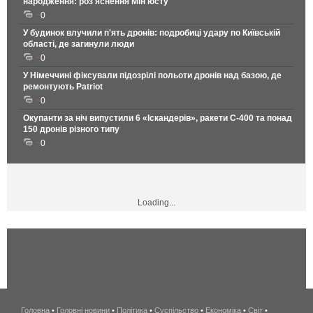
народження: роз'яснення Мін'юсту
0
У будинок влучили п'ять дронів: подробиці удару по Київській
області, де загинули люди
0
У Німеччині фіксували підозрілі польоти дронів над базою, де
ремонтують Patriot
0
Окупанти за ніч випустили 6 «Іскандерів», ракети С-400 та понад
150 дронів різного типу
0
Loading...
Головна
•
Головні новини
•
Політика
•
Суспільство
•
Економіка
беспроводной
•
Світ
•