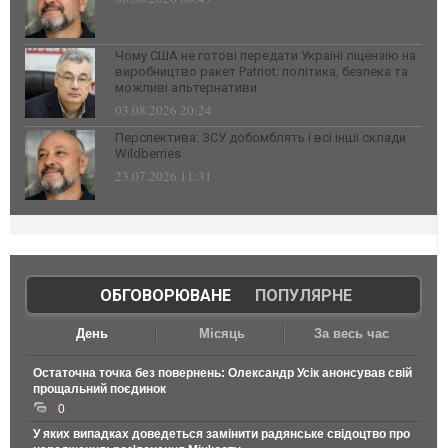
Чому США не готові передати Україні ліцензію на
виробництво ракет Patriot: політика, безпека та
можливі альтернативи
03.08.2026 20:24
Перспектива: ЗСУ добомблять і всі інші склади
Wildberries
23.07.2026 11:31
ОБГОВОРЮВАНЕ
|
ПОПУЛЯРНЕ
День
Місяць
За весь час
Остаточна точка без повернень: Олександр Усік анонсував свій
прощальний поєдинок
0
У яких випадках доведеться замінити радянське свідоцтво про