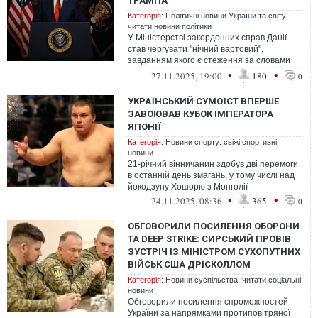
ТРАМПА
Категорія:
Політичні новини України та світу:
читати новини політики
У Міністерстві закордонних справ Данії
став чергувати "нічний вартовий",
завданням якого є стеження за словами
президента США Дональда Трампа, поки у
•
•
27.11.2025, 19:00
180
0
...
УКРАЇНСЬКИЙ СУМОЇСТ ВПЕРШЕ
ЗАВОЮВАВ КУБОК ІМПЕРАТОРА
ЯПОНІЇ
Категорія:
Новини спорту: свіжі спортивні
новини
21-річний вінничанин здобув дві перемоги
в останній день змагань, у тому числі над
йокодзуну Хошорю з Монголії
•
•
24.11.2025, 08:36
365
0
ОБГОВОРИЛИ ПОСИЛЕННЯ ОБОРОНИ
ТА DEEP STRIKE: СИРСЬКИЙ ПРОВІВ
ЗУСТРІЧ ІЗ МІНІСТРОМ СУХОПУТНИХ
ВІЙСЬК США ДРІСКОЛЛОМ
Категорія:
Новини суспільства: читати соціальні
новини
Обговорили посилення спроможностей
України за напрямками протиповітряної