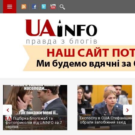
Експослу в США Стефанішині
Підбірка блогожаб та
обрали запобіжний захід
фотоприколів від UAINFO за 7
серпня