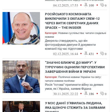
дипломатії Росії та США на зустріч...
•
•
04.12.2025, 17:53
100
0
РОСІЙСЬКОГО КОСМОНАВТА
ВИКЛЮЧИЛИ З ЕКІПАЖУ CREW-12
ЧЕРЕЗ ВИТІК СЕКРЕТНИХ ДАНИХ
SPACEX — THE INSIDER
Категорія:
Новини суспільства: читати соціальні
новини
Джерела стверджують, що він
фотографував двигуни й документи
компанії під час підготовки
•
•
02.12.2025, 16:44
431
0
"ЗНАЧНО БЛИЖЧЕ ДО МИРУ": У
ТУРЕЧЧИНІ ОЦІНИЛИ ПЕРСПЕКТИВИ
ЗАВЕРШЕННЯ ВІЙНИ В УКРАЇНІ
Категорія:
Політичні новини України та світу:
читати новини політики
Росія "готова" припинити війну за деяких
умов, як і Україна, заявив Фідана
•
•
30.11.2025, 22:22
186
0
У МЗС ДАНІЇ ЗʼЯВИЛАСЬ ЛЮДИНА,
ЯКА ЩОНОЧІ СТЕЖИТЬ ЗА ЗАЯВАМИ