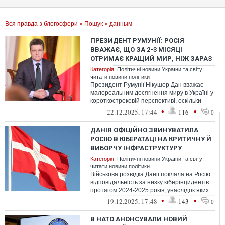
Вся правда з блогосфери
»
Пошук
» данным
ПРЕЗИДЕНТ РУМУНІЇ: РОСІЯ
ВВАЖАЄ, ЩО ЗА 2-3 МІСЯЦІ
ОТРИМАЄ КРАЩИЙ МИР, НІЖ ЗАРАЗ
Категорія:
Політичні новини України та світу:
читати новини політики
Президент Румунії Нікушор Дан вважає
малореальним досягнення миру в Україні у
короткостроковій перспективі, оскільки
Росія, за його словами, зацікавле...
•
•
22.12.2025, 17:44
116
0
ДАНІЯ ОФІЦІЙНО ЗВИНУВАТИЛА
РОСІЮ В КІБЕРАТАЦІ НА КРИТИЧНУ Й
ВИБОРЧУ ІНФРАСТРУКТУРУ
Категорія:
Політичні новини України та світу:
читати новини політики
Військова розвідка Данії поклала на Росію
відповідальність за низку кіберінцидентів
протягом 2024-2025 років, унаслідок яких
постраждала критична інфр...
•
•
19.12.2025, 17:48
143
0
В НАТО АНОНСУВАЛИ НОВИЙ