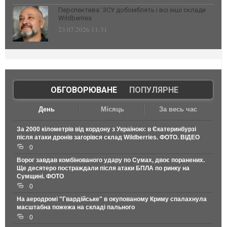
Перспектива: ЗСУ добомблять і всі інші склади
Wildberries
23.07.2026 11:31
ОБГОВОРЮВАНЕ
|
ПОПУЛЯРНЕ
День
Місяць
За весь час
За 2000 кілометрів від кордону з Україною: в Єкатеринбурзі
після атаки дронів загорівся склад Wildberries. ФОТО. ВІДЕО
0
Ворог завдав комбінованого удару по Сумах, двоє поранених.
Ще десятеро постраждали після атаки БПЛА по ринку на
Сумщині. ФОТО
0
На аеродромі "Гвардійське" в окупованому Криму спалахнула
масштабна пожежа на складі пального
0