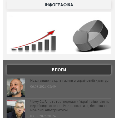
ІНФОГРАФІКА
БЛОГИ
Надія лише на культ жінки в українській культурі
06.08.2026 08:49
Чому США не готові передати Україні ліцензію на
виробництво ракет Patriot: політика, безпека та
можливі альтернативи
03.08.2026 20:24