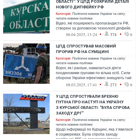
ОБЛАСТІ": У ЦПД РОЗКРИЛИ ДЕТАЛІ
НОВОГО ДИПФЕЙКУ РФ
Категорія:
Політичні новини України та світу:
читати новини політики
Відео, які поширюють пропагандисти РФ,
створені за допомогою технології діпфейк
•
•
06.04.2025, 13:24
374
0
ЦПД СПРОСТУВАВ МАСОВИЙ
ПРОРИВ РФ НА СУМЩИНІ
Категорія:
Політичні новини України та світу:
читати новини політики
Ворог, як і раніше, намагається діяти
поодинокими групами по кілька осіб. Сили
оборони України ефективно знищують такі
групи
•
•
08.03.2025, 17:41
273
0
У ЦПД СПРОСТУВАЛИ БРЕХНЮ
ПУТІНА ПРО НАСТУП НА УКРАЇНУ
З КУРСЬКОЇ ОБЛАСТІ: "БУЛА СПРОБА
ЗАХОДУ ДРГ"
Категорія:
Політичні новини України та світу:
читати новини політики
Щодо інформації по Курщині, яка з‘явилася
в соцмережах. Була спроба заходу