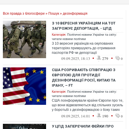
Вся правда з блогосфери
»
Пошук
» дезінформація
З 10 ВЕРЕСНЯ УКРАЇНЦЯМ НА ТОТ
ЗАГРОЖУЄ ДЕПОРТАЦІЯ, - ЦПД
Категорія:
Політичні новини України та світу:
читати новини політики
З 10 вересня українців на окупованих
територіях примушують до отримання
паспортів РФ чи депортації
•
•
09.09.2025, 18:13
279
0
США РОЗРИВАЮТЬ СПІВПРАЦЮ З
ЄВРОПОЮ ДЛЯ ПРОТИДІЇ
ДЕЗІНФОРМАЦІЇ РОСІЇ, КИТАЮ ТА
ІРАНУ, – FT
Категорія:
Політичні новини України та світу:
читати новини політики
США поінформували країни Європи про те,
що вони відмовляються від спільних зусиль
у боротьбі з дезінформацією з боку таких
країн, як Росія, Китай та І...
•
•
09.09.2025, 14:01
190
0
У ЦПД ЗАПЕРЕЧИЛИ ФЕЙКИ ПРО