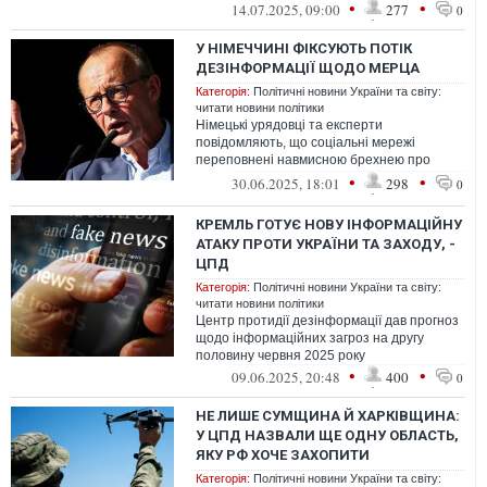
•
•
14.07.2025, 09:00
277
0
У НІМЕЧЧИНІ ФІКСУЮТЬ ПОТІК
ДЕЗІНФОРМАЦІЇ ЩОДО МЕРЦА
Категорія:
Політичні новини України та світу:
читати новини політики
Німецькі урядовці та експерти
повідомляють, що соціальні мережі
переповнені навмисною брехнею про
канцлера Фрідріха Мерца, а з моменту
•
•
30.06.2025, 18:01
298
0
його вступу на ...
КРЕМЛЬ ГОТУЄ НОВУ ІНФОРМАЦІЙНУ
АТАКУ ПРОТИ УКРАЇНИ ТА ЗАХОДУ, -
ЦПД
Категорія:
Політичні новини України та світу:
читати новини політики
Центр протидії дезінформації дав прогноз
щодо інформаційних загроз на другу
половину червня 2025 року
•
•
09.06.2025, 20:48
400
0
НЕ ЛИШЕ СУМЩИНА Й ХАРКІВЩИНА:
У ЦПД НАЗВАЛИ ЩЕ ОДНУ ОБЛАСТЬ,
ЯКУ РФ ХОЧЕ ЗАХОПИТИ
Категорія:
Політичні новини України та світу: