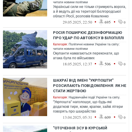
читати новини політики
Українські сили не тільки стримують ворога,
а й ведуть дії на території Бєлгородської
області Росії, розповів Коваленко
•
•
29.05.2025, 22:50
695
0
РОСІЯ ПОШИРЮЄ ДЕЗІНФОРМАЦІЮ
ПРО УДАР ПО АВТОБУСУ В БІЛОПІЛЛІ
Категорія:
Політичні новини України та світу:
читати новини політики
Окупанти намагаються переконати, що
атака була по військових
•
•
18.05.2025, 12:37
506
0
ШАХРАЇ ВІД ІМЕНІ "УКРПОШТИ"
РОЗСИЛАЮТЬ ПОВІДОМЛЕННЯ: ЯК НЕ
СТАТИ ЖЕРТВОЮ
Категорія:
Надзвичайні події України та світу.
"Укрпошта" наголошує, що будь-які
додаткові тире, коми, крапки, зайві літери
говорять про шахрайство
•
•
13.04.2025, 05:31
609
0
"ОТОЧЕННЯ ЗСУ В КУРСЬКІЙ