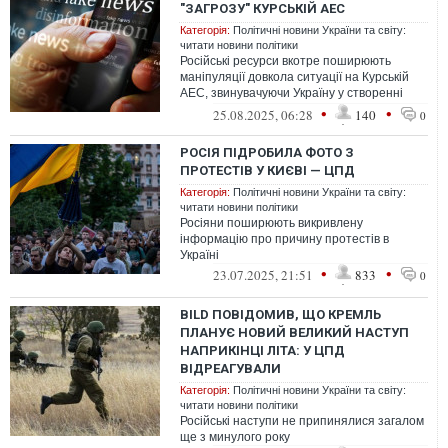
"ЗАГРОЗУ" КУРСЬКІЙ АЕС
Категорія:
Політичні новини України та світу:
читати новини політики
Російські ресурси вкотре поширюють
маніпуляції довкола ситуації на Курській
АЕС, звинувачуючи Україну у створенні
загрози ядерній безпеці
•
•
25.08.2025, 06:28
140
0
РОСІЯ ПІДРОБИЛА ФОТО З
ПРОТЕСТІВ У КИЄВІ — ЦПД
Категорія:
Політичні новини України та світу:
читати новини політики
Росіяни поширюють викривлену
інформацію про причину протестів в
Україні
•
•
23.07.2025, 21:51
833
0
BILD ПОВІДОМИВ, ЩО КРЕМЛЬ
ПЛАНУЄ НОВИЙ ВЕЛИКИЙ НАСТУП
НАПРИКІНЦІ ЛІТА: У ЦПД
ВІДРЕАГУВАЛИ
Категорія:
Політичні новини України та світу:
читати новини політики
Російські наступи не припинялися загалом
ще з минулого року