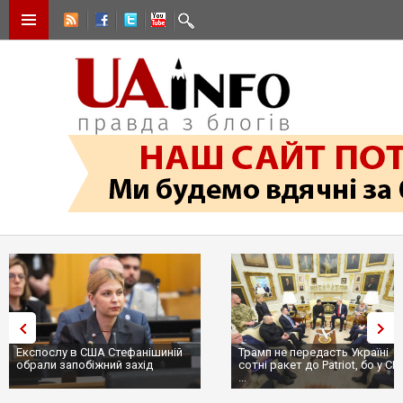
Експослу в США Стефанішиній
Трамп не передасть Україні
обрали запобіжний захід
сотні ракет до Patriot, бо у С
...