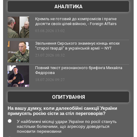
АНАЛІТИКА
Кремль не готовий до компромісів і прагне
досягти своїх цілей війною, - Foreign Affairs
03.08.2026 13:02
Звільнення Сирського знаменує кінець епохи
"старої гвардії" в українській армії — NYT
23.07.2026 10:32
Повний текст резонансного брифінга Михайла
Федорова
18.07.2026 09:27
ОПИТУВАННЯ
На вашу думку, коли далекобійні санкції України
примусять росію сісти за стіл переговорів?
У найближчі місяці удари України по росії стануть
настільки болючими, що агресору доведеться
поновити перемовини