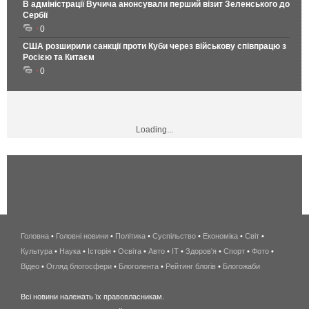
В адміністрації Вучича анонсували перший візит Зеленського до
Сербії
0
США розширили санкції проти Куби через військову співпрацю з
Росією та Китаєм
0
Loading...
Головна
•
Головні новини
•
Політика
•
Суспільство
•
Економіка
беспроводной
•
Світ
•
Культура
•
Наука
•
Історія
•
Освіта
•
Авто
•
IT
•
Здоров'я
интернет
•
Спорт
•
Фото
•
Відео
•
Огляд блогосфери
•
Блоголента
•
Рейтинг блогів
киев
•
Блогожаби
и
Всі новини належать їх правовласникам.
область