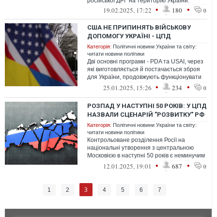
російської ДРГ на територію України.
•
•
19.02.2025, 17:22
180
0
США НЕ ПРИПИНЯТЬ ВІЙСЬКОВУ
ДОПОМОГУ УКРАЇНІ - ЦПД
Категорія:
Політичні новини України та світу:
читати новини політики
Дві основні програми - PDA та USAI, через
які виготовляється й постачається зброя
для України, продовжують функціонувати
без змін
•
•
25.01.2025, 15:26
234
0
РОЗПАД У НАСТУПНІ 50 РОКІВ: У ЦПД
НАЗВАЛИ СЦЕНАРІЙ "РОЗВИТКУ" РФ
Категорія:
Політичні новини України та світу:
читати новини політики
Контрольоване розділення Росії на
національні утворення з центральною
Московією в наступні 50 років є неминучим
сценарієм для РФ
•
•
12.01.2025, 19:01
687
0
3
1
2
4
5
6
7