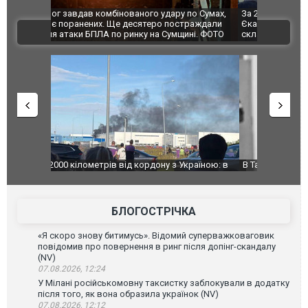
по Сумах,
За 2000 кілометрів від кордону з Україною: в
"Мої іграш
траждали
Єкатеринбурзі після атаки дронів загорівся
суперкарів
ВІДЕО
ині. ФОТО
склад Wildberries. ФОТО. ВІДЕО
країною: в
В Таїланді футболіст загинув від удару
Топпосадов
агорівся
блискавки під час матчу: ще 12 людей
підозру
постраждали. ВІДЕО
БЛОГОСТРІЧКА
«Я скоро знову битимусь». Відомий суперважковаговик
повідомив про повернення в ринг після допінг-скандалу
(NV)
07.08.2026, 12:24
У Мілані російськомовну таксистку заблокували в додатку
після того, як вона образила українок (NV)
07.08.2026, 12:12