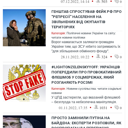
•
•
07.12.2022, 14:14
503
0
ГЕНШТАБ СПРОСТУВАВ ФЕЙК РФ ПРО
"РЕПРЕСІЇ" НАСЕЛЕННЯ НА
ЗВІЛЬНЕНИХ ВІД ОКУПАНТІВ
ТЕРИТОРІЯХ
Категорія:
Політичні новини України та світу:
читати новини політики
Ворог намагається залякати громадян
України тим, що ЗСУ нібито затримають їх
"для збільшення обмінного фонду".
•
•
28.11.2022, 10:22
324
0
#LIGHTONZELENSKYYOFF: УКРАЇНЦІВ
ПОПЕРЕДИЛИ ПРО ПРОВОКАТИВНИЙ
ФЛЕШМОБ У СОЦМЕРЕЖАХ, ЯКИЙ
РОЗГАНЯЮТЬ РОСЗМІ
Категорія:
Новини суспільства: читати соціальні
новини
У ЦПД застерегли, що вказаний флешмоб
– безглузда та небезпечна маніпуляція.
•
•
01.11.2022, 17:35
1031
0
ПРОСТО ЗАМІНИЛИ ПУТІНА НА
БАЙДЕНА: ЕКСПЕРТИ РОЗПОВІЛИ, ЯК