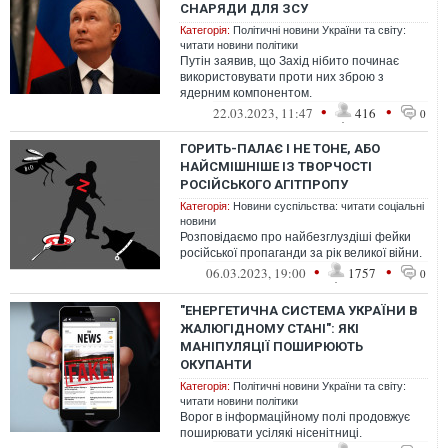
СНАРЯДИ ДЛЯ ЗСУ
Категорія:
Політичні новини України та світу:
читати новини політики
Путін заявив, що Захід нібито починає
використовувати проти них зброю з
ядерним компонентом.
•
•
22.03.2023, 11:47
416
0
ГОРИТЬ-ПАЛАЄ І НЕ ТОНЕ, АБО
НАЙСМІШНІШЕ ІЗ ТВОРЧОСТІ
РОСІЙСЬКОГО АГІТПРОПУ
Категорія:
Новини суспільства: читати соціальні
новини
Розповідаємо про найбезглуздіші фейки
російської пропаганди за рік великої війни.
•
•
06.03.2023, 19:00
1757
0
"ЕНЕРГЕТИЧНА СИСТЕМА УКРАЇНИ В
ЖАЛЮГІДНОМУ СТАНІ": ЯКІ
МАНІПУЛЯЦІЇ ПОШИРЮЮТЬ
ОКУПАНТИ
Категорія:
Політичні новини України та світу:
читати новини політики
Ворог в інформаційному полі продовжує
поширювати усілякі нісенітниці.