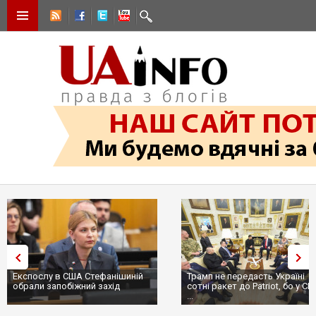
Експослу в США Стефанішиній
Трамп не передасть Україні
обрали запобіжний захід
сотні ракет до Patriot, бо у С
...