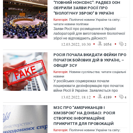
"ПОВНИЙ НОНСЕНС": РАДБЕЗ ООН
ОБУРИЛИ ЗАЯВИ РОСІЇ ПРО
"БІОЛОГІЧНУ ЗБРОЮ" В УКРАЇНІ
Категорія:
Політичні новини України та світу:
читати новини політики
Заяви Росії про розміщення в Україні
лабораторій для виготовлення біологічної
зброї не відповідають дійсності
•
•
12.03.2022, 10:30
1054
2
РОСІЯ ПОЧАЛА ВКИДАТИ ФЕЙКИ ПРО
ПОЧАТОК БОЙОВИХ ДІЙ В УКРАЇНІ, –
ОФІЦЕР ЗСУ
Категорія:
Новини суспільства: читати соціальні
новини
У російських соцмережах почали
поширювати дезінформацію про початок
війни Росії й України. Заявляється про
"втрати" з обох сторін нібито під час
•
•
13.02.2022, 18:12
4189
4
бойов...
МЗС ПРО "АМЕРИКАНЦІВ І
ХІМЗБРОЮ" НА ДОНБАСІ: РОСІЯ
СТВОРЮЄ ІНФОРМАЦІЙНЕ
ПРИКРИТТЯ ДЛЯ ПРОВОКАЦІЙ
Категорія:
Політичні новини України та світу: