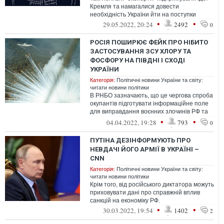
Кремля та намагалися довести
необхідність України йти на поступки
•
•
29.05.2022, 20:24
2492
0
РОСІЯ ПОШИРЮЄ ФЕЙК ПРО НІБИТО
ЗАСТОСУВАННЯ ЗСУ ХЛОРУ ТА
ФОСФОРУ НА ПІВДНІ І СХОДІ
УКРАЇНИ
Категорія:
Політичні новини України та світу:
читати новини політики
В РНБО зазначають, що це чергова спроба
окупантів підготувати інформаційне поле
для виправдання воєнних злочинів РФ та
намагання залякати населення на...
•
•
04.04.2022, 19:28
793
0
ПУТІНА ДЕЗІНФОРМУЮТЬ ПРО
НЕВДАЧІ ЙОГО АРМІЇ В УКРАЇНІ –
CNN
Категорія:
Політичні новини України та світу:
читати новини політики
Крім того, від російського диктатора можуть
приховувати дані про справжній вплив
санкцій на економіку РФ.
•
•
30.03.2022, 19:54
1402
2