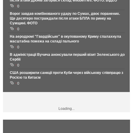
після атаки дронів загорівся склад Wildberries. ФОТО. ВІДЕО
0
Ворог завдав комбінованого удару по Сумах, двоє поранених.
Ще десятеро постраждали після атаки БПЛА по ринку на
Сумщині. ФОТО
0
На аеродромі "Гвардійське" в окупованому Криму спалахнула
масштабна пожежа на складі пального
0
В адміністрації Вучича анонсували перший візит Зеленського до
Сербії
0
США розширили санкції проти Куби через військову співпрацю з
Росією та Китаєм
0
Loading...