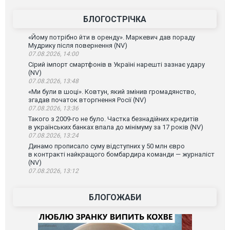
БЛОГОСТРІЧКА
«Йому потрібно йти в оренду». Маркевич дав пораду
Мудрику після повернення (NV)
07.08.2026, 14:00
Сірий імпорт смартфонів в Україні нарешті зазнає удару
(NV)
07.08.2026, 13:48
«Ми були в шоці». Ковтун, який змінив громадянство,
згадав початок вторгнення Росії (NV)
07.08.2026, 13:36
Такого з 2009-го не було. Частка безнадійних кредитів
в українських банках впала до мінімуму за 17 років (NV)
07.08.2026, 13:24
Динамо прописало суму відступних у 50 млн євро
в контракті найкращого бомбардира команди — журналіст
(NV)
07.08.2026, 13:12
БЛОГОЖАБИ