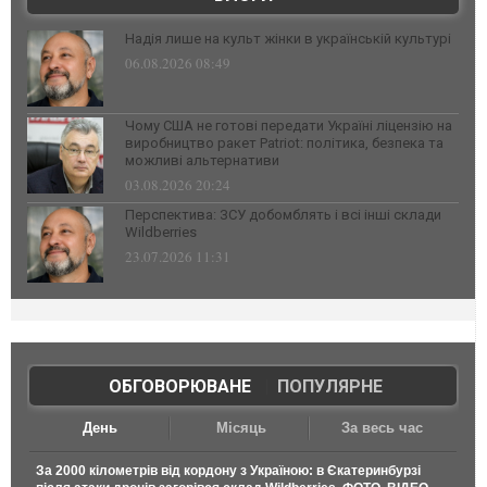
Надія лише на культ жінки в українській культурі
06.08.2026 08:49
Чому США не готові передати Україні ліцензію на
виробництво ракет Patriot: політика, безпека та
можливі альтернативи
03.08.2026 20:24
Перспектива: ЗСУ добомблять і всі інші склади
Wildberries
23.07.2026 11:31
ОБГОВОРЮВАНЕ
|
ПОПУЛЯРНЕ
День
Місяць
За весь час
За 2000 кілометрів від кордону з Україною: в Єкатеринбурзі