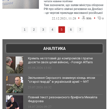
читати новини політики
Там зазначили, що заяви міністра оборони
РФ про нібито хімічні речовини на Донбасі
- це чергові приклади масованої російської
дезінформації.
•
•
22.12.2021, 11:28
806
0
5
1
2
3
4
6
7
АНАЛІТИКА
Кремль не готовий до компромісів і прагне
досягти своїх цілей війною, - Foreign Affairs
03.08.2026 13:02
Звільнення Сирського знаменує кінець епохи
"старої гвардії" в українській армії — NYT
23.07.2026 10:32
Повний текст резонансного брифінга Михайла
Федорова
18.07.2026 09:27