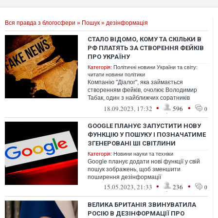
Вся правда з блогосфери
»
Пошук
» дезінформація
СТАЛО ВІДОМО, КОМУ ТА СКІЛЬКИ В
РФ ПЛАТЯТЬ ЗА СТВОРЕННЯ ФЕЙКІВ
ПРО УКРАЇНУ
Категорія:
Політичні новини України та світу:
читати новини політики
Компанію "Діалог", яка займається
створенням фейків, очолює Володимир
Табак, один з найближчих соратників
першого заступника керівника
•
•
18.09.2023, 17:32
596
0
Адміністрації п...
GOOGLE ПЛАНУЄ ЗАПУСТИТИ НОВУ
ФУНКЦІЮ У ПОШУКУ І ПОЗНАЧАТИМЕ
ЗГЕНЕРОВАНІ ШІ СВІТЛИНИ
Категорія:
Новини науки та техніки
Google планує додати нові функції у свій
пошук зображень, щоб зменшити
поширення дезінформації
•
•
15.05.2023, 21:33
236
0
ВЕЛИКА БРИТАНІЯ ЗВИНУВАТИЛА
РОСІЮ В ДЕЗІНФОРМАЦІЇ ПРО