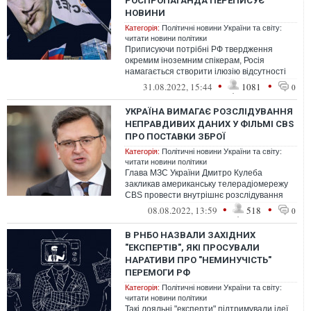
РОСПРОПАГАНДА ПЕРЕПИСУЄ
НОВИНИ
Категорія:
Політичні новини України та світу:
читати новини політики
Приписуючи потрібні РФ твердження
окремим іноземним спікерам, Росія
намагається створити ілюзію відсутності
підтримки України.
•
•
31.08.2022, 15:44
1081
0
УКРАЇНА ВИМАГАЄ РОЗСЛІДУВАННЯ
НЕПРАВДИВИХ ДАНИХ У ФІЛЬМІ CBS
ПРО ПОСТАВКИ ЗБРОЇ
Категорія:
Політичні новини України та світу:
читати новини політики
Глава МЗС України Дмитро Кулеба
закликав американську телерадіомережу
CBS провести внутрішнє розслідування
появи у журналістському матеріалі
•
•
08.08.2022, 13:59
518
0
неправдив...
В РНБО НАЗВАЛИ ЗАХІДНИХ
"ЕКСПЕРТІВ", ЯКІ ПРОСУВАЛИ
НАРАТИВИ ПРО "НЕМИНУЧІСТЬ"
ПЕРЕМОГИ РФ
Категорія:
Політичні новини України та світу:
читати новини політики
Такі лояльні "експерти" підтримували ідеї