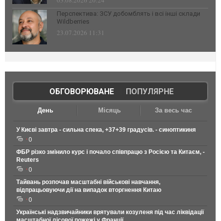
03.08.2026 20:24
Перспектива: ЗСУ добомблять і всі інші склади
Wildberries
23.07.2026 11:31
ОБГОВОРЮВАНЕ
|
ПОПУЛЯРНЕ
День
Місяць
За весь час
У Києві завтра - сильна спека, +37+39 градусів. - синоптикиня
0
ФБР різко змінило курс і почало співпрацю з Росією та Китаєм, -
Reuters
0
Тайвань розпочав масштабні військові навчання,
відпрацьовуючи дії на випадок вторгнення Китаю
0
Українські надзвичайники врятували козуленя під час ліквідації
масштабної лісової пожежі у Франції