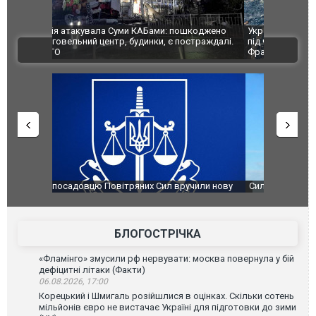
шкоджено
Українські надзвичайники врятували козуленя
СБУ за спр
траждалі.
під час ліквідації масштабної лісової пожежі у
Болгарії з
ВІДЕО
Франції
ФОТО
чили нову
Сили оборони уразили Ярославський НПЗ:
Неймар вла
губернатор регіону заявив про наймасштабнішу
"Сантоса".
атаку. ВІДЕО
БЛОГОСТРІЧКА
«Фламінго» змусили рф нервувати: москва повернула у бій
дефіцитні літаки (Факти)
06.08.2026, 17:00
Корецький і Шмигаль розійшлися в оцінках. Скільки сотень
мільйонів євро не вистачає Україні для підготовки до зими