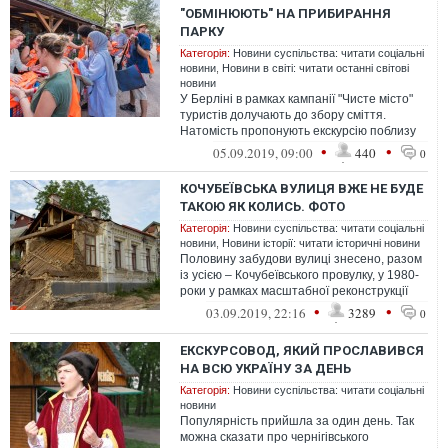
"ОБМІНЮЮТЬ" НА ПРИБИРАННЯ
ПАРКУ
Категорія:
Новини суспільства: читати соціальні
новини
,
Новини в світі: читати останні світові
новини
У Берліні в рамках кампанії "Чисте місто"
туристів долучають до збору сміття.
Натомість пропонують екскурсію поблизу
Мауерпарку.
•
•
05.09.2019, 09:00
440
0
КОЧУБЕЇВСЬКА ВУЛИЦЯ ВЖЕ НЕ БУДЕ
ТАКОЮ ЯК КОЛИСЬ. ФОТО
Категорія:
Новини суспільства: читати соціальні
новини
,
Новини історії: читати історичні новини
Половину забудови вулиці знесено, разом
із усією – Кочубеївського провулку, у 1980-
роки у рамках масштабної реконструкції
Кіровоградської вулиці (нині...
•
•
03.09.2019, 22:16
3289
0
ЕКСКУРСОВОД, ЯКИЙ ПРОСЛАВИВСЯ
НА ВСЮ УКРАЇНУ ЗА ДЕНЬ
Категорія:
Новини суспільства: читати соціальні
новини
Популярність прийшла за один день. Так
можна сказати про чернігівського