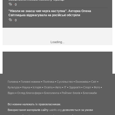
0
"Ніколи не знаєш чия черга наступна". Акторка Олена
Світлицька відреагувала на російські обстріли
0
Loading...
Головна
•
Головні новини
•
Політика
•
Суспільство
•
Економіка
беспроводной
•
Світ
•
Культура
•
Наука
•
Історія
•
Освіта
•
Авто
•
IT
•
Здоров'я
интернет
•
Спорт
•
Фото
•
Відео
•
Огляд блогосфери
•
Блоголента
•
Рейтинг блогів
киев
•
Блогожаби
и
Всі новини належать їх правовласникам.
область
Використання матеріалів сайту
uainfo.org
дозволяється за умови
wimax