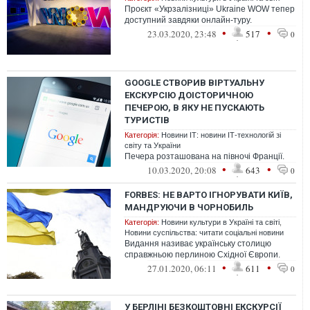
Проєкт «Укрзалізниці» Ukraine WOW тепер
доступний завдяки онлайн-туру.
•
•
23.03.2020, 23:48
517
0
GOOGLE СТВОРИВ ВІРТУАЛЬНУ
ЕКСКУРСІЮ ДОІСТОРИЧНОЮ
ПЕЧЕРОЮ, В ЯКУ НЕ ПУСКАЮТЬ
ТУРИСТІВ
Категорія:
Новини ІТ: новини ІТ-технологій зі
світу та України
Печера розташована на півночі Франції.
•
•
10.03.2020, 20:08
643
0
FORBES: НЕ ВАРТО ІГНОРУВАТИ КИЇВ,
МАНДРУЮЧИ В ЧОРНОБИЛЬ
Категорія:
Новини культури в Україні та світі
,
Новини суспільства: читати соціальні новини
Видання називає українську столицю
справжньою перлиною Східної Європи.
•
•
27.01.2020, 06:11
611
0
У БЕРЛІНІ БЕЗКОШТОВНІ ЕКСКУРСІЇ