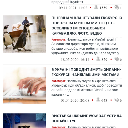
природний імунітет.
•
•
09.11.2021, 11:02
1559
1
ПІНГВІНАМ ВЛАШТУВАЛИ ЕКСКУРСІЮ
ПОРОЖНІМ МУЗЕЄМ МИСТЕЦТВ –
ОСОБЛИВО ЇМ СПОДОБАВСЯ
КАРАВАДЖО. ФОТО, ВІДЕО
Категорія:
Новини культури в Україні та світі
За словами директора музею, пінгвінам
більше сподобалися роботи італійського
художника Мікеланджело да Караваджо у
стилі бароко, ніж французького імпр...
•
•
18.05.2020, 16:14
829
0
В УКРАЇНІ ПОВОДИТИМУТЬ ОНЛАЙН-
ЕКСКУРСІЇ НАЙБІЛЬШИМИ МІСТАМИ
Категорія:
Новини культури в Україні та світі
Українські гіди об'єдналися, щоб проводити
онлайн-подорожі містами України на час
карантину.
•
•
01.04.2020, 20:08
643
0
ВИСТАВКА UKRAINE WOW ЗАПУСТИЛА
ОНЛАЙН-ТУР
Категорія:
Новини культури в Україні та світі