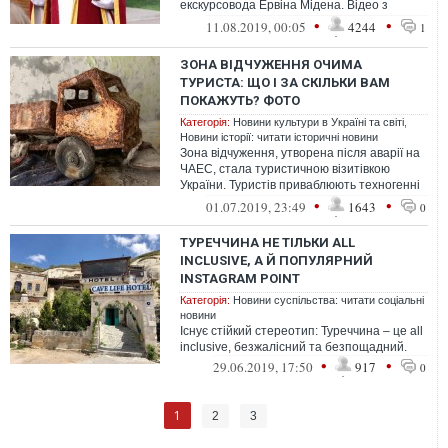
екскурсовода Ервіна Мідена. Відео з
фрагментами його екскурсії облетіло
•
•
11.08.2019, 00:05
4244
1
Інтерн...
ЗОНА ВІДЧУЖЕННЯ ОЧИМА
ТУРИСТА: ЩО І ЗА СКІЛЬКИ ВАМ
ПОКАЖУТЬ? ФОТО
Категорія:
Новини культури в Україні та світі
,
Новини історії: читати історичні новини
Зона відчуження, утворена після аварії на
ЧАЕС, стала туристичною візитівкою
України. Туристів приваблюють техногенні
об’єкти, дика природа, покинуті ...
•
•
01.07.2019, 23:49
1643
0
ТУРЕЧЧИНА НЕ ТІЛЬКИ ALL
INCLUSIVE, А Й ПОПУЛЯРНИЙ
INSTAGRAM POINT
Категорія:
Новини суспільства: читати соціальні
новини
Існує стійкий стереотип: Туреччина – це all
inclusive, безжалісний та безпощадний.
•
•
29.06.2019, 17:50
917
0
1
2
3