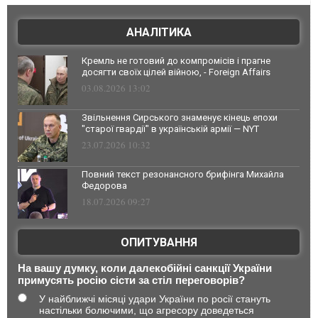
АНАЛІТИКА
Кремль не готовий до компромісів і прагне
досягти своїх цілей війною, - Foreign Affairs
03.08.2026 13:02
Звільнення Сирського знаменує кінець епохи
"старої гвардії" в українській армії — NYT
23.07.2026 10:32
Повний текст резонансного брифінга Михайла
Федорова
18.07.2026 09:27
ОПИТУВАННЯ
На вашу думку, коли далекобійні санкції України
примусять росію сісти за стіл переговорів?
У найближчі місяці удари України по росії стануть
настільки болючими, що агресору доведеться