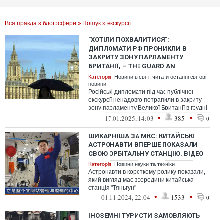
Вся правда з блогосфери
»
Пошук
» екскурсії
"ХОТІЛИ ПОХВАЛИТИСЯ":
ДИПЛОМАТИ РФ ПРОНИКЛИ В
ЗАКРИТУ ЗОНУ ПАРЛАМЕНТУ
БРИТАНІЇ, – THE GUARDIAN
Категорія:
Новини в світі: читати останні світові
новини
Російські дипломати під час публічної
екскурсії ненадовго потрапили в закриту
зону парламенту Великої Британії в грудні
2024 року
•
•
17.01.2025, 14:03
385
0
ШИКАРНІША ЗА МКС: КИТАЙСЬКІ
АСТРОНАВТИ ВПЕРШЕ ПОКАЗАЛИ
СВОЮ ОРБІТАЛЬНУ СТАНЦІЮ. ВІДЕО
Категорія:
Новини науки та техніки
Астронавти в короткому ролику показали,
який вигляд має зсередини китайська
станція "Тяньгун"
•
•
01.11.2024, 22:04
1533
0
ІНОЗЕМНІ ТУРИСТИ ЗАМОВЛЯЮТЬ