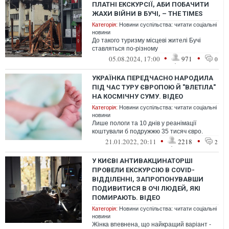
ПЛАТНІ ЕКСКУРСІЇ, АБИ ПОБАЧИТИ
ЖАХИ ВІЙНИ В БУЧІ, – THE TIMES
Категорія:
Новини суспільства: читати соціальні
новини
До такого туризму місцеві жителі Бучі
ставляться по-різному
•
•
05.08.2024, 17:00
971
0
УКРАЇНКА ПЕРЕДЧАСНО НАРОДИЛА
ПІД ЧАС ТУРУ ЄВРОПОЮ Й "ВЛЕТІЛА"
НА КОСМІЧНУ СУМУ. ВІДЕО
Категорія:
Новини суспільства: читати соціальні
новини
Лише пологи та 10 днів у реанімації
коштували б подружжю 35 тисяч євро.
•
•
21.01.2022, 20:11
2218
2
У КИЄВІ АНТИВАКЦИНАТОРШІ
ПРОВЕЛИ ЕКСКУРСІЮ В COVID-
ВІДДІЛЕННІ, ЗАПРОПОНУВАВШИ
ПОДИВИТИСЯ В ОЧІ ЛЮДЕЙ, ЯКІ
ПОМИРАЮТЬ. ВІДЕО
Категорія:
Новини суспільства: читати соціальні
новини
Жінка впевнена, що найкращий варіант -