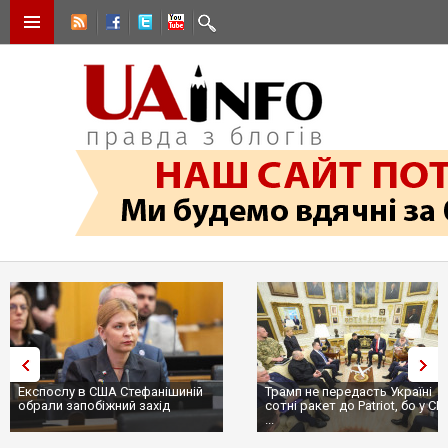
Експослу в США Стефанішиній
Трамп не передасть Україні
обрали запобіжний захід
сотні ракет до Patriot, бо у С
...