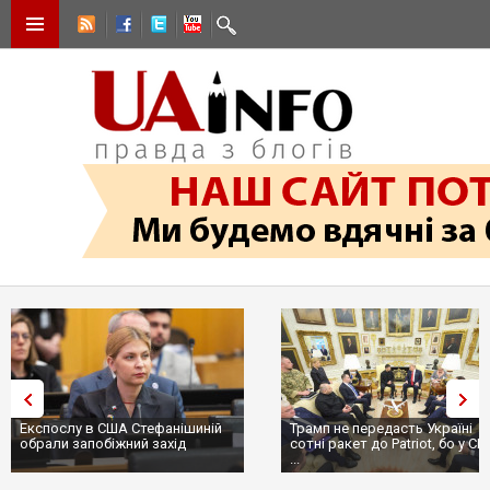
Експослу в США Стефанішиній
Трамп не передасть Україні
обрали запобіжний захід
сотні ракет до Patriot, бо у С
...