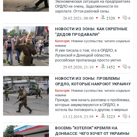
Экономическая ситуация на предприятиях
ОРДЛО не очень. Задолженности по
зарплате. Отток рабочей силы.
Разочарования "в угольной швейцарии" и
•
•
26.02.2021, 08:00
2320
0
самой иде...
НОВОСТИ ИЗ ЗОНЫ. КАК СКРЕПНЫЕ
"ДЕДОВ ПРОДАВАЛИ"
Категорія:
Новини суспільства: читати соціальні
новини
Я уже писала о том, что в ОРДЛО, в
Луганской и Донецкой областях,
российская пропаганда просто уютно
легла на уже отшлифованное место. Так
•
•
29.05.2020, 21:10
1452
0
сказать, тю...
НОВОСТИ ИЗ ЗОНЫ: ПРОБЛЕМЫ
ОРДЛО, КОТОРЫЕ НАКРОЮТ УКРАИНУ
Категорія:
Новини суспільства: читати соціальні
новини
Прежде, чем начать разговор о проблемах,
которые аккумулируются в ОРДЛО, я
хотела бы поговорить о другом, о мирных
территориях Украины.
•
•
13.12.2019, 23:59
3223
5
ВОСЕМЬ "ХОТЕЛОК" КРЕМЛЯ НА
ДОНБАССЕ: ЧЕГО ХОЧЕТ ОТ УКРАИНЫ