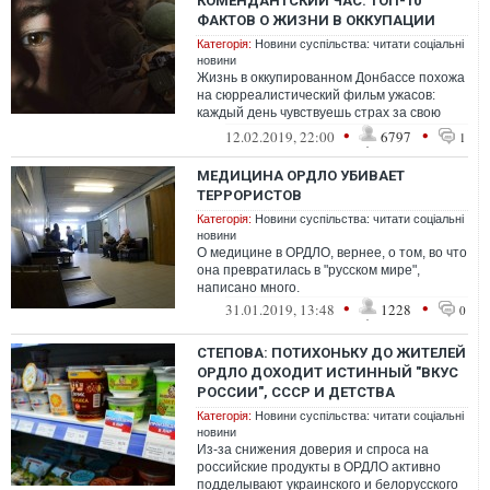
КОМЕНДАНТСКИЙ ЧАС: ТОП-10
ФАКТОВ О ЖИЗНИ В ОККУПАЦИИ
Категорія:
Новини суспільства: читати соціальні
новини
Жизнь в оккупированном Донбассе похожа
на сюрреалистический фильм ужасов:
каждый день чувствуешь страх за свою
жизнь и свободу близких, при этом до ко...
•
•
12.02.2019, 22:00
6797
1
МЕДИЦИНА ОРДЛО УБИВАЕТ
ТЕРРОРИСТОВ
Категорія:
Новини суспільства: читати соціальні
новини
О медицине в ОРДЛО, вернее, о том, во что
она превратилась в "русском мире",
написано много.
•
•
31.01.2019, 13:48
1228
0
СТЕПОВА: ПОТИХОНЬКУ ДО ЖИТЕЛЕЙ
ОРДЛО ДОХОДИТ ИСТИННЫЙ "ВКУС
РОССИИ", СССР И ДЕТСТВА
Категорія:
Новини суспільства: читати соціальні
новини
Из-за снижения доверия и спроса на
российские продукты в ОРДЛО активно
подделывают украинского и белорусского