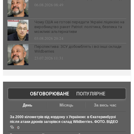
06.08.2026 08:49
Чому США не готові передати Україні ліцензію на
виробництво ракет Patriot: політика, безпека та
можливі альтернативи
03.08.2026 20:24
Перспектива: ЗСУ добомблять і всі інші склади
Wildberries
23.07.2026 11:31
ОБГОВОРЮВАНЕ
|
ПОПУЛЯРНЕ
День
Місяць
За весь час
За 2000 кілометрів від кордону з Україною: в Єкатеринбурзі
після атаки дронів загорівся склад Wildberries. ФОТО. ВІДЕО
0