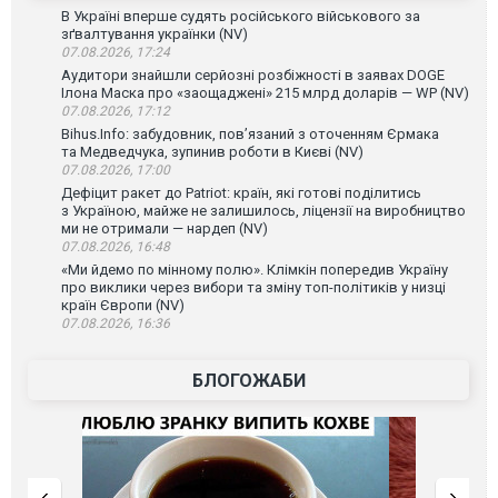
В Україні вперше судять російського військового за
зґвалтування українки (NV)
07.08.2026, 17:24
Аудитори знайшли серйозні розбіжності в заявах DOGE
Ілона Маска про «заощаджені» 215 млрд доларів — WP (NV)
07.08.2026, 17:12
Bihus.Info: забудовник, пов’язаний з оточенням Єрмака
та Медведчука, зупинив роботи в Києві (NV)
07.08.2026, 17:00
Дефіцит ракет до Patriot: країн, які готові поділитись
з Україною, майже не залишилось, ліцензії на виробництво
ми не отримали — нардеп (NV)
07.08.2026, 16:48
«Ми йдемо по мінному полю». Клімкін попередив Україну
про виклики через вибори та зміну топ-політиків у низці
країн Європи (NV)
07.08.2026, 16:36
БЛОГОЖАБИ