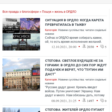
Вся правда з блогосфери
»
Пошук
» жизнь в ОРДЛО
СИТУАЦИЯ В ОРДЛО: КОГДА КАРЕТА
ПРЕВРАТИЛАСЬ В ТЫКВУ
Категорія:
Новини суспільства: читати соціальні
новини
Сейчас в ОРДЛО время собирать камни,
ой, то есть время исполнения желаний.
•
•
12.10.2021, 20:00
2030
5
СТЕПОВА: СВЕТЛОЕ БУДУЩЕЕ НЕ ЗА
ГОРАМИ: В ОРДЛО ДО СИХ ПОР ЖДУТ
ПОДАЧЕК И ВЕРЯТ, ЧТО "ПУТИН ИМ
ДАСТ"
Категорія:
Новини суспільства: читати соціальні
новини
"Русские дадут денег. Кремль введет
войска. Путин уничтожит Украину. Нам
дадут и много. Нам обязаны дать, потому
что"…
•
•
08.09.2021, 21:25
1497
0
СТЕПОВА: ЖИТЕЛЕЙ ОРДЛО ПУГАЮТ