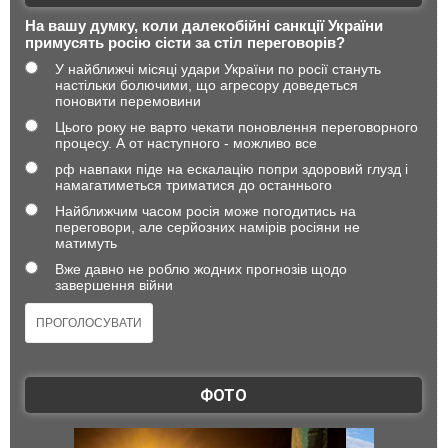
На вашу думку, коли далекобійні санкції України
примусять росію сісти за стіл переговорів?
У найближчі місяці удари України по росії стануть
настільки болючими, що агресору доведеться
поновити перемовини
Цього року не варто чекати поновлення переговорного
процесу. А от наступного - можливо все
рф навпаки піде на ескалацію попри здоровий глузд і
намагатиметься триматися до останнього
Найближчим часом росія може погодитись на
переговори, але серйозних намірів росіяни не
матимуть
Вже давно не роблю жодних прогнозів щодо
завершення війни
ФОТО