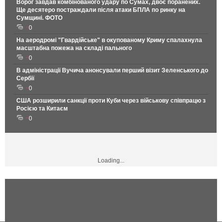
Ворог завдав комбінованого удару по Сумах, двоє поранених.
Ще десятеро постраждали після атаки БПЛА по ринку на
Сумщині. ФОТО
0
На аеродромі "Гвардійське" в окупованому Криму спалахнула
масштабна пожежа на складі пального
0
В адміністрації Вучича анонсували перший візит Зеленського до
Сербії
0
США розширили санкції проти Куби через військову співпрацю з
Росією та Китаєм
0
Loading...