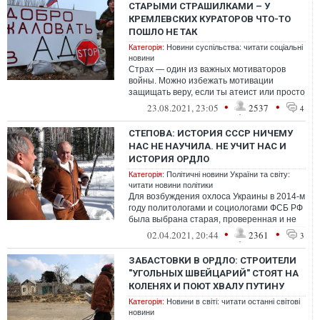
СТАРЫМИ СТРАШИЛКАМИ – У
КРЕМЛЕВСКИХ КУРАТОРОВ ЧТО-ТО
ПОШЛО НЕ ТАК
Категорія:
Новини суспільства: читати соціальні
новини
Страх — один из важных мотиваторов
войны. Можно избежать мотивации
защищать веру, если ты атеист или просто
пофигист, и никак тебя не трогают
•
•
23.08.2021, 23:05
2537
4
излияния...
СТЕПОВА: ИСТОРИЯ СССР НИЧЕМУ
НАС НЕ НАУЧИЛА. НЕ УЧИТ НАС И
ИСТОРИЯ ОРДЛО
Категорія:
Політичні новини України та світу:
читати новини політики
Для возбуждения охлоса Украины в 2014-м
году политологами и социологами ФСБ РФ
была выбрана старая, проверенная и не
утратившая своей силы антиолигарх...
•
•
02.04.2021, 20:44
2361
3
ЗАБАСТОВКИ В ОРДЛО: СТРОИТЕЛИ
"УГОЛЬНЫХ ШВЕЙЦАРИЙ" СТОЯТ НА
КОЛЕНЯХ И ПОЮТ ХВАЛУ ПУТИНУ
Категорія:
Новини в світі: читати останні світові
новини