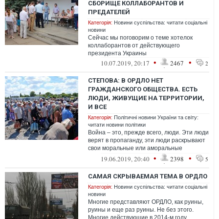
СБОРИЩЕ КОЛЛАБОРАНТОВ И
ПРЕДАТЕЛЕЙ
Категорія:
Новини суспільства: читати соціальні
новини
Сейчас мы поговорим о теме хотелок
коллаборантов от действующего
президента Украины
•
•
10.07.2019, 20:17
2467
2
СТЕПОВА: В ОРДЛО НЕТ
ГРАЖДАНСКОГО ОБЩЕСТВА. ЕСТЬ
ЛЮДИ, ЖИВУЩИЕ НА ТЕРРИТОРИИ,
И ВСЕ
Категорія:
Політичні новини України та світу:
читати новини політики
Война – это, прежде всего, люди. Эти люди
верят в пропаганду, эти люди раскрывают
свои моральные или аморальные
качества, эти люди готовы падать на са...
•
•
19.06.2019, 20:40
2398
5
САМАЯ СКРЫВАЕМАЯ ТЕМА В ОРДЛО
Категорія:
Новини суспільства: читати соціальні
новини
Многие представляют ОРДЛО, как руины,
руины и еще раз руины. Не без этого.
Многие действующие в 2014-м году