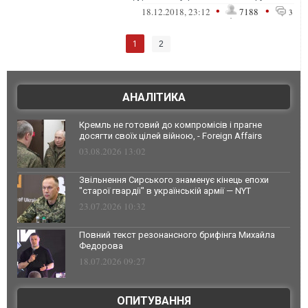
производителя
•
•
18.12.2018, 23:12
7188
3
1
2
АНАЛІТИКА
Кремль не готовий до компромісів і прагне
досягти своїх цілей війною, - Foreign Affairs
03.08.2026 13:02
Звільнення Сирського знаменує кінець епохи
"старої гвардії" в українській армії — NYT
23.07.2026 10:32
Повний текст резонансного брифінга Михайла
Федорова
18.07.2026 09:27
ОПИТУВАННЯ