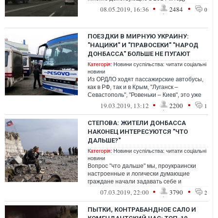
предприятия оккупированной части
•
•
08.05.2019, 16:36
2484
0
Донбасса,...
ПОЕЗДКИ В МИРНУЮ УКРАИНУ:
"НАЦИКИ" И "ПРАВОСЕКИ" "НАРОД
ДОНБАССА" БОЛЬШЕ НЕ ПУГАЮТ
Категорія:
Новини суспільства: читати соціальні
новини
Из ОРДЛО ходят пассажирские автобусы,
как в РФ, так и в Крым, "Луганск –
Севастополь", "Ровеньки – Киев", это уже
банальность. Так, за несколько дней ...
•
•
19.03.2019, 13:12
2200
1
СТЕПОВА: ЖИТЕЛИ ДОНБАССА
НАКОНЕЦ ИНТЕРЕСУЮТСЯ "ЧТО
ДАЛЬШЕ?"
Категорія:
Новини суспільства: читати соціальні
новини
Вопрос "что дальше" мы, проукраински
настроенные и логически думающие
граждане начали задавать себе и
окружающим с первых городских еще
•
•
07.03.2019, 22:00
3790
2
мирных митинго...
ПЫТКИ, КОНТРАБАНДНОЕ САЛО И