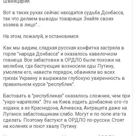
Швейцария.
Вот в таких руках сейчас находится судьба Донбасса,
так что делаем выводы товарищи. Знайте своих
хозяев в лицо"…
На этом, пожалуй, и остановимся.
Как мы видим, сладкая русская конфетка застряла в
горле "народа Донбасса" и оказалось кавелочком
говнеца. Все забастовки в ОРДЛО были похожи на
молебни, где бастующие возносили оды Путину,
умоляли его, навести порядок, обвиняли во всех
грехах Украину и выражали глубокую уверенность в
правильном курсе "республик".
Бастовать в "республиках" оказалось сложнее, чем при
"укро-карателях". Это на Киев ходить донбасяне ого-го
ходаки, а из Краснодона, Алчевска, Антрацита даже на
Луганск забастовщикам слабо. Могут и по попе ата-та
сделать. Поэтому бастуют в ОРДЛО по-русски. Стоят
на коленях и поют хвалу Путину.