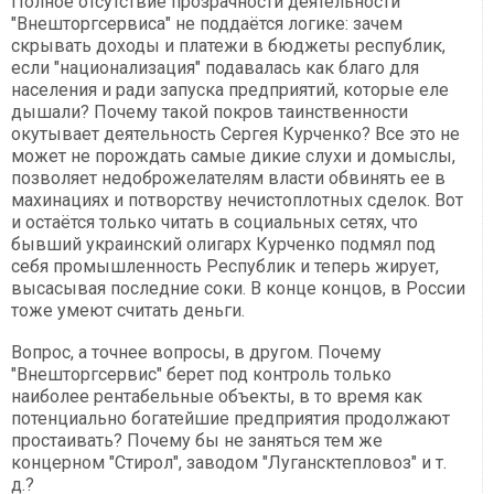
Полное отсутствие прозрачности деятельности
"Внешторгсервиса" не поддаётся логике: зачем
скрывать доходы и платежи в бюджеты республик,
если "национализация" подавалась как благо для
населения и ради запуска предприятий, которые еле
дышали? Почему такой покров таинственности
окутывает деятельность Сергея Курченко? Все это не
может не порождать самые дикие слухи и домыслы,
позволяет недоброжелателям власти обвинять ее в
махинациях и потворству нечистоплотных сделок. Вот
и остаётся только читать в социальных сетях, что
бывший украинский олигарх Курченко подмял под
себя промышленность Республик и теперь жирует,
высасывая последние соки. В конце концов, в России
тоже умеют считать деньги.
Вопрос, а точнее вопросы, в другом. Почему
"Внешторгсервис" берет под контроль только
наиболее рентабельные объекты, в то время как
потенциально богатейшие предприятия продолжают
простаивать? Почему бы не заняться тем же
концерном "Стирол", заводом "Лугансктепловоз" и т.
д.?