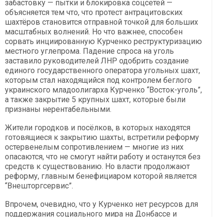
забастовку — пытки и блокировка соцсетей —
объясняется тем что, что протест антрацитовских
шахтёров становится отправной точкой для больших
масштабных волнений. Но что важнее, способен
сорвать инциированную Курченко реструктуризацию
местного углепрома. Падение спроса на уголь
заставило руководителей ЛНР одобрить создание
единого государственного оператора угольных шахт,
которым стал находящийся под контролем беглого
украинского младоолигарха Курченко “Восток-уголь”,
а также закрытие 5 крупных шахт, которые были
признаны нерентабельными.
Жители городков и посёлков, в которых находятся
готовящиеся к закрытию шахты, встретили реформу
остервенелым сопротивлением — многие из них
опасаются, что не смогут найти работу и останутся без
средств к существованию. Но власти продолжают
реформу, главным бенефициаром которой является
“Внешторгсервис”.
Впрочем, очевидно, что у Курченко нет ресурсов для
поддержания социального мира на Донбассе и