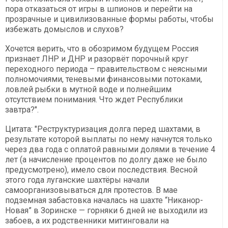
пора отказаться от игры в шпионов и перейти на
прозрачные и цивилизованные формы работы, чтобы
избежать домыслов и слухов?
Хочется верить, что в обозримом будущем Россия
признает ЛНР и ДНР и разорвёт порочный круг
переходного периода – правительством с неясными
полномочиями, теневыми финансовыми потоками,
ловлей рыбки в мутной воде и полнейшим
отсутствием понимания. Что ждет Республики
завтра?".
Цитата: "Реструктуризация долга перед шахтами, в
результате которой выплаты по нему начнутся только
через два года с оплатой равными долями в течение 4
лет (а начисление процентов по долгу даже не было
предусмотрено), имело свои последствия. Весной
этого года луганские шахтёры начали
самоорганизовываться для протестов. В мае
подземная забастовка началась на шахте “Никанор-
Новая” в Зоринске — горняки 6 дней не выходили из
забоев, а их родственники митинговали на