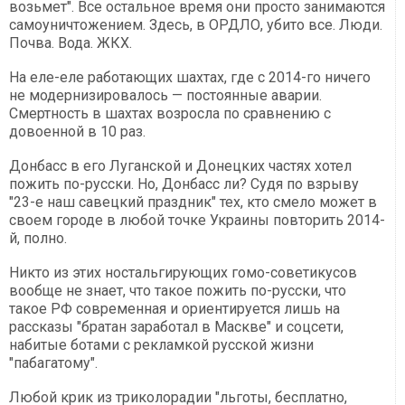
возьмет". Все остальное время они просто занимаются
самоуничтожением. Здесь, в ОРДЛО, убито все. Люди.
Почва. Вода. ЖКХ.
На еле-еле работающих шахтах, где с 2014-го ничего
не модернизировалось — постоянные аварии.
Смертность в шахтах возросла по сравнению с
довоенной в 10 раз.
Донбасс в его Луганской и Донецких частях хотел
пожить по-русски. Но, Донбасс ли? Судя по взрыву
"23-е наш савецкий праздник" тех, кто смело может в
своем городе в любой точке Украины повторить 2014-
й, полно.
Никто из этих ностальгирующих гомо-советикусов
вообще не знает, что такое пожить по-русски, что
такое РФ современная и ориентируется лишь на
рассказы "братан заработал в Маскве" и соцсети,
набитые ботами с рекламкой русской жизни
"пабагатому".
Любой крик из триколорадии "льготы, бесплатно,