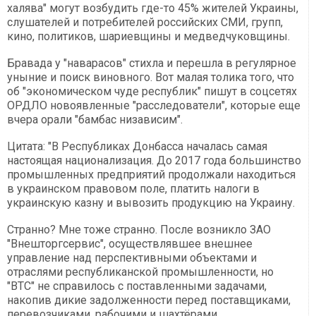
халява" могут возбудить где-то 45% жителей Украины,
слушателей и потребителей российских СМИ, групп,
кино, политиков, шариевщины и медведчуковщины.
Бравада у "наварасов" стихла и перешла в регулярное
уныние и поиск виновного. Вот малая толика того, что
об "экономическом чуде республик" пишут в соцсетях
ОРДЛО новоявленные "расследователи", которые еще
вчера орали "бамбас низависим".
Цитата: "В Республиках Донбасса началась самая
настоящая национализация. До 2017 года большинство
промышленных предприятий продолжали находиться
в украинском правовом поле, платить налоги в
украинскую казну и вывозить продукцию на Украину.
Странно? Мне тоже странно. После возникло ЗАО
"Внешторгсервис", осуществлявшее внешнее
управление над перспективными объектами и
отраслями республиканской промышленности, но
"ВТС" не справилось с поставленными задачами,
накопив дикие задолженности перед поставщиками,
перевозчиками, рабочими и шахтёрами.