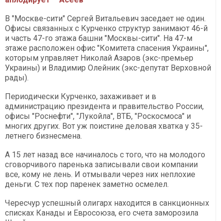
В "Москве-сити" Сергей Витальевич заседает не один.
Офисы связанных с Курченко структур занимают 46-й
и часть 47-го этажа башни "Москвы-сити". На 47-м
этаже расположен офис "Комитета спасения Украины",
которым управляет Николай Азаров (экс-премьер
Украины) и Владимир Олейник (экс-депутат Верховной
рады).
Периодически Курченко, захаживает и в
администрацию президента и правительство России,
офисы "Роснефти", "Лукойла", ВТБ, "Роскосмоса" и
многих других. Вот уж поистине деловая хватка у 35-
летнего бизнесмена.
А 15 лет назад все начиналось с того, что на молодого
сговорчивого паренька записывали свои компании
все, кому не лень. И отмывали через них неплохие
деньги. С тех пор паренек заметно осмелел.
Чересчур успешный олигарх находится в санкционных
списках Канады и Евросоюза, его счета заморозила