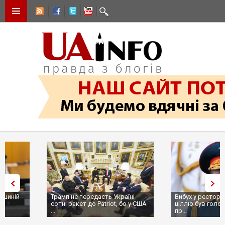
Трамп не передасть Україні
Вибух у ресторані в Москві:
сотні ракет до Patriot, бо у США
ціллю був головком ВКС Росії
...
пр...