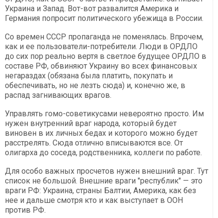
Украина и Запад. Вот-вот развалится Америка и
Германия попросит политического убежища в России.
Со времен СССР пропаганда не поменялась. Впрочем,
как и ее пользователи-потребители. Люди в ОРДЛО
до сих пор реально вертя в светлое будущее ОРДЛО в
составе РФ, обвиняют Украину во всех финансовых
негараздах (обязана была платить, покупать и
обеспечивать, но не лезть сюда) и, конечно же, в
распад загнивающих врагов.
Управлять гомо-советикусами невероятно просто. Им
нужен внутренний враг народа, который будет
виновен в их личных бедах и которого можно будет
расстрелять. Сюда отлично вписываются все. От
олигарха до соседа, родственника, коллеги по работе.
Для особо важных просчетов нужен внешний враг. Тут
список не большой. Внешние враги "республик" — это
враги РФ: Украина, страны Балтии, Америка, как без
нее и дальше смотря кто и как выступает в ООН
против РФ.