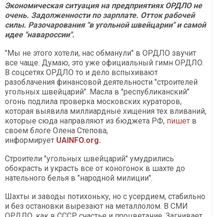
Экономическая ситуация на предприятиях ОРДЛО не
очень. Задолженности по зарплате. Отток рабочей
силы. Разочарования "в угольной швейцарии" и самой
идее "навароссии".
"Мы не этого хотели, нас обманули" в ОРДЛО звучит
все чаще. Думаю, это уже официальный гимн ОРДЛО.
В соцсетях ОРДЛО то и дело вспыхивают
разоблачения финансовой деятельности "строителей
угольных швейцарий". Масла в "республиканский"
огонь подлила проверка московских кураторов,
которая выявила миллиардные хищения тех вливаний,
которые сюда направляют из бюджета РФ,
пишет
в
своем блоге Олена Степова,
информирует
UAINFO.org
.
Строители "угольных швейцарий" умудрились
обокрасть и украсть все от коногонок в шахте до
нательного белья в "народной милиции".
Шахты и заводы потихоньку, но с усердием, стабильно
и без остановки вырезают на металлолом. В СМИ
ОРДЛО, как в СССР счастье и процветание. Загнивает