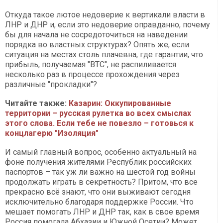
Откуда такое лютое недоверие к вертикали власти в
ЛНР и ДНР и, если это недоверие оправданно, почему
бы для начала не сосредоточиться на наведении
порядка во властных структурах? Опять же, если
ситуация на местах столь плачевна, где гарантии, что
прибыль, получаемая "ВТС", не распиливается
несколько раз в процессе прохождения через
различные "прокладки"?
Читайте также:
Казарин: Оккупированные
территории – русская рулетка во всех смыслах
этого слова. Если тебе не повезло – готовься к
концлагерю "Изоляция"
И самый главный вопрос, особенно актуальный на
фоне получения жителями Республик российских
паспортов – так уж ли важно на шестой год войны
продолжать играть в секретность? Притом, что все
прекрасно всё знают, что они выживают сегодня
исключительно благодаря поддержке России. Что
мешает помогать ЛНР и ДНР так, как в свое время
Россия помогала Абхазии и Южной Осетии? Может,