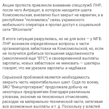
Акции протеста привлекли внимание спецслужб ЛНР,
после чего Антрацит, в котором находится шахта
Комсомольская, внезапно был закрыт на карантин, а в
республике "поломалась" связь украинского
мобильного оператора и пропал доступ к социальной
сети "ВКонтакте".
В итоге ситуация разрулилась, но не для всех — у МГБ
ЛНР возникли определённые вопросы к части
организаторов забастовки на Комсомольской, но, если
не получится добиться погашения задолженности
(накопленной ещё "ВТС") и своевременной выплаты
зарплаты, новых забастовок не миновать — шахтёры
говорят, что им урезали зарплаты и надбавки.
Серьёзной проблемой является необходимость
закрыть часть нерентабельных шахт. Судя по всему,
ЗАО "Внешторгсервис" продолжала добычу на
некоторых предприятиях благодаря различным
уловкам, экономя на пенсионных отчислениях,
расходах на материально-технической части, затягивая
все возможные выплаты и т. д. Поскольку у властей