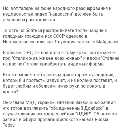
Но, вот теперь на фоне народного разочарования и
недовольства лидер "наварасии" должен быть
реальным расстрелякой.
То есть не бояться расстреливать толпы мирных
голодных граждан, как СССР сделало в
Новочеркасске или, как Янукович сделал с Майданом.
В общем, ОРДЛО подошло к тому краю, когда мечты
про "Сталин жив живее всех живых" и вдохи "Сталина
на вас нет" стали приобретать видимые формы.
Кто же может стать новым диктатором лугандонии,
который и протесты задушит, и на колени поставит, и
будет любим и обожаем, имея руки по локоть в
крови?
Экс-глава МВД Украины Виталий Захарченко заявил,
что готов возглавить "объединенный Донбасс", в
случае слияния псевдореспублик "ЛДНР". Об этом он
заявил в эфире пропагандистского канала Russia
Today.