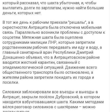
который рассказал, что шахта убыточная, и, чтобы
выплатить долги по зарплатам, нужно найти большие
деньги, которых нет.
В тот же день к рабочим приехали "решалы", а в
окрестностях Антрацита была отключена мобильная
связь. Параллельно возникли проблемы с доступом к
соцсетям. Мятежная шахта была оцеплена
сотрудниками милиции ЛНР, которые запретили
родственникам рабочих передавать им еду и воду, а
главный санитарный врач Республики Дмитрий
Докашенко объявил, что в Антрацитовском районе
вводится жесткий карантин, связанный с
эпидемиологической ситуацией. Движение всего
общественного транспорта было остановлено, а
жителям района запретили покидать их города и
поселки.
Силовики заблокировали все въезды и выезды в
Антрацит, закрыли посёлок Дубровский, в котором
находится взбунтовавшаяся шахта. Какими методами
вёлся разговор силовиков с шахтёрами – можно
догадываться.