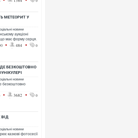
8
1384
0
Ь МЕТЕОРИТ У
оціальні новини
нському аукціоні
 що має форму серця.
•
•
00
484
0
УДЕ БЕЗКОШТОВНО
УНІКУЛЕРІ
оціальні новини
де безкоштовно
•
•
3
3682
0
 ВІД
оціальні новини
рює казкові фотосесії