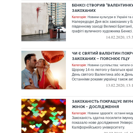
БЕНКСІ СТВОРИВ "ВАЛЕНТИНКУ
ЗАКОХАНИХ
Категорія:
Новини культури в Україні та с
Напередодні Дня всіх закоханих у Б
південному заході Великої Британії,
графіті вуличного художника Бенксі.
14.02.2020, 15:
ЧИ Є СВЯТИЙ ВАЛЕНТИН ПОК
ЗАКОХАНИХ – ПОЯСНЮЄ ПЦУ
Категорія:
Новини суспільства: читати с
Щороку 14-го лютого у багатьох краї
День святого Валентина або ж День
Останніми роками українці також ак
13.02.2020, 13:
ЗАКОХАНІСТЬ ПОКРАЩУЄ ІМУН
ЖІНОК − ДОСЛІДЖЕННЯ
Категорія:
Новини здоров'я: останні мед
Закоханість здатна посилити імунну
показало нове дослідження Універс
Каліфорнійського університету.