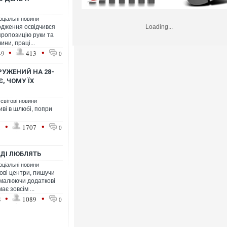
оціальні новини
родження освідчився
Loading...
пропозицію руки та
ни, праці...
•
•
49
413
0
РУЖЕНИЙ НА 28-
Є, ЧОМУ ЇХ
 світові новини
иві в шлюбі, попри
•
•
1
1707
0
ВДІ ЛЮБЛЯТЬ
оціальні новини
ові центри, пишучи
, малюючи додаткові
є зовсім ...
•
•
8
1089
0