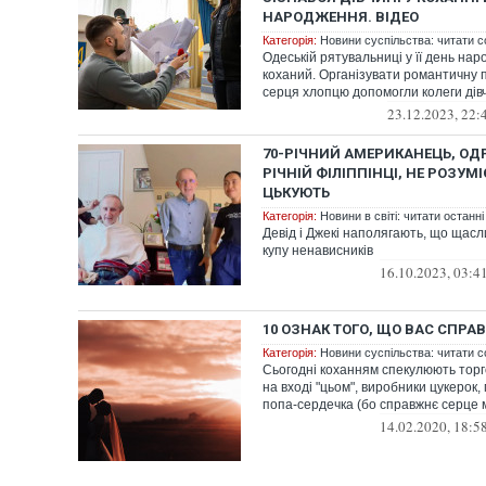
НАРОДЖЕННЯ. ВІДЕО
Категорія:
Новини суспільства: читати с
Одеській рятувальниці у її день на
коханий. Організувати романтичну 
серця хлопцю допомогли колеги дівчи
23.12.2023, 22:
70-РІЧНИЙ АМЕРИКАНЕЦЬ, ОД
РІЧНІЙ ФІЛІППІНЦІ, НЕ РОЗУМІ
ЦЬКУЮТЬ
Категорія:
Новини в світі: читати останні
Девід і Джекі наполягають, що щасл
купу ненависників
16.10.2023, 03:4
10 ОЗНАК ТОГО, ЩО ВАС СПРА
Категорія:
Новини суспільства: читати с
Сьогодні коханням спекулюють торг
на вході "цьом", виробники цукерок
попа-сердечка (бо справжнє серце ма
14.02.2020, 18:5