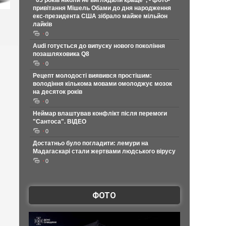
"65 років ніколи не виглядали краще", - фото-
привітання Мішель Обами до дня народження
екс-президента США зібрало майже мільйон
лайків
0
Audi готується до випуску нового покоління
позашляховика Q8
0
Рецепт молодості виявився простішим:
володіння кількома мовами омолоджує мозок
на десяток років
0
Неймар влаштував конфлікт після перемоги
"Сантоса". ВІДЕО
0
Достатньо було погладити: лемури на
Мадагаскарі стали жертвами людського вірусу
0
ФОТО