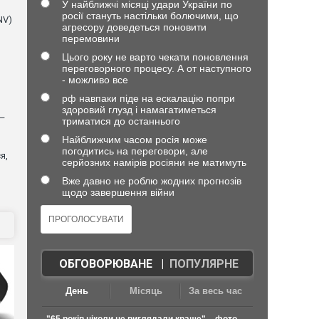
У найближчі місяці удари України по
росії стануть настільки болючими, що
NV)
агресору доведеться поновити
перемовини
Цього року не варто чекати поновлення
переговорного процесу. А от наступного
- можливо все
рф навпаки піде на ескалацію попри
здоровий глузд і намагатиметься
 —
триматися до останнього
Найближчим часом росія може
погодитись на переговори, але
я,
серйозних намірів росіяни не матимуть
Вже давно не роблю жодних прогнозів
щодо завершення війни
ОБГОВОРЮВАНЕ
|
ПОПУЛЯРНЕ
День
Місяць
За весь час