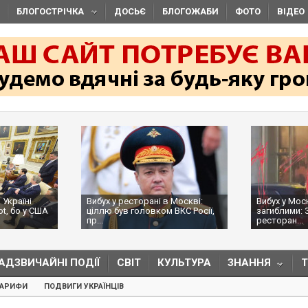
БЛОГОСТРІЧКА
ДОСЬЄ
БЛОГОЖАБИ
ФОТО
ВІДЕО
 Україні
Вибух у ресторані в Москві:
Вибух у Мос
ot, бо у США
ціллю був головком ВКС Росії,
загиблими: 
пр...
ресторан...
АДЗВИЧАЙНІ ПОДІЇ
СВІТ
КУЛЬТУРА
ЗНАННЯ
ТАРИФИ
ПОДВИГИ УКРАЇНЦІВ