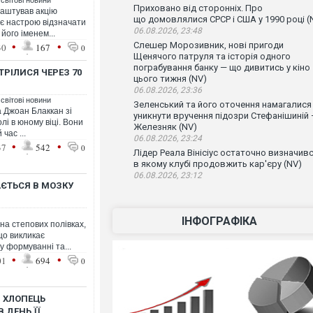
 світові новини
Приховано від сторонніх. Про
лаштував акцію
що домовлялися СРСР і США у 1990 році (
ає настрою відзначати
06.08.2026, 23:48
його іменем...
•
•
Слешер Морозивник, нові пригоди
30
167
0
Щенячого патруля та історія одного
пограбування банку — що дивитись у кіно
ТРІЛИСЯ ЧЕРЕЗ 70
цього тижня (NV)
06.08.2026, 23:36
 світові новини
Зеленський та його оточення намагалися
а Джоан Блаккан зі
уникнути вручення підозри Стефанішиній
і в юному віці. Вони
Железняк (NV)
час ...
06.08.2026, 23:24
•
•
37
542
0
Лідер Реала Вінісіус остаточно визначивс
в якому клубі продовжить кар'єру (NV)
06.08.2026, 23:12
АЄТЬСЯ В МОЗКУ
ІНФОГРАФІКА
на степових полівках,
що викликає
у формуванні та...
•
•
01
694
0
: ХЛОПЕЦЬ
 ДЕНЬ ЇЇ