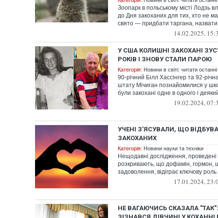
Категорія:
Новини в світі: читати останні
Зоопарк в польському місті Лодзь в
до Дня закоханих для тих, хто не м
свято — придбати таргана, назвати 
14.02.2025, 15:
У США КОЛИШНІ ЗАКОХАНІ ЗУС
РОКІВ І ЗНОВУ СТАЛИ ПАРОЮ
Категорія:
Новини в світі: читати останні
90-річний Білл Хассінгер та 92-річн
штату Мічиган познайомилися у школ
були закохані одне в одного і деякий 
19.02.2024, 07:
УЧЕНІ З’ЯСУВАЛИ, ЩО ВІДБУВ
ЗАКОХАНИХ
Категорія:
Новини науки та техніки
Нещодавні дослідження, проведені 
розкривають, що дофамін, гормон, 
задоволення, відіграє ключову роль 
17.01.2024, 23:
НЕ ВАГАЮЧИСЬ СКАЗАЛА "ТАК"
ЗІЗНАВСЯ ДІВЧИНІ У КОХАННІ В