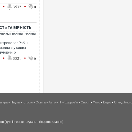
•
•
0
3532
0
ТЬ ТА ВІРНІСТЬ
оціальні новини
,
Новини
антрополог Робін
ревести у слова
зуміючи їх
•
•
6
3321
0
ьтура
•
Наука
•
Історія
•
Освіта
•
Авто
•
IT
•
Здоров'я
•
Спорт
•
Фото
•
Відео
•
Огляд блог
я (для інтернет-видань - гіперпосилання).