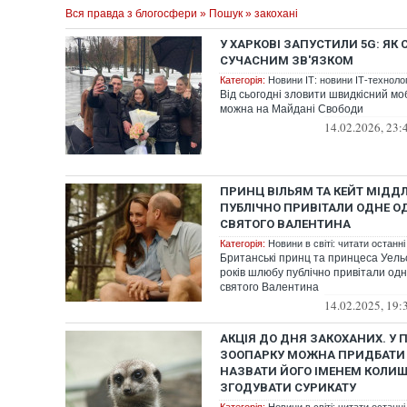
Вся правда з блогосфери
»
Пошук
» закохані
У ХАРКОВІ ЗАПУСТИЛИ 5G: ЯК
СУЧАСНИМ ЗВ'ЯЗКОМ
Категорія:
Новини ІТ: новини ІТ-технологі
Від сьогодні зловити швидкісний мо
можна на Майдані Свободи
14.02.2026, 23:
ПРИНЦ ВІЛЬЯМ ТА КЕЙТ МІДД
ПУБЛІЧНО ПРИВІТАЛИ ОДНЕ О
СВЯТОГО ВАЛЕНТИНА
Категорія:
Новини в світі: читати останні
Британські принц та принцеса Уель
років шлюбу публічно привітали од
святого Валентина
14.02.2025, 19:
АКЦІЯ ДО ДНЯ ЗАКОХАНИХ. У
ЗООПАРКУ МОЖНА ПРИДБАТИ 
НАЗВАТИ ЙОГО ІМЕНЕМ КОЛИШН
ЗГОДУВАТИ СУРИКАТУ