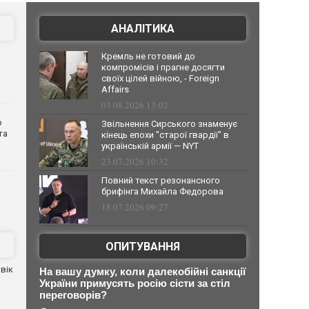
АНАЛІТИКА
Кремль не готовий до
компромісів і прагне досягти
своїх цілей війною, - Foreign
Affairs
03.08.2026 13:02
о
Звільнення Сирського знаменує
та
кінець епохи "старої гвардії" в
українській армії — NYT
23.07.2026 10:32
Повний текст резонансного
брифінга Михайла Федорова
18.07.2026 09:27
ОПИТУВАННЯ
вік
На вашу думку, коли далекобійні санкції
України примусять росію сісти за стіл
переговорів?