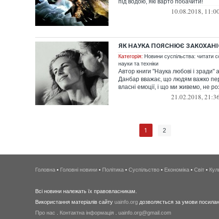
під водою, які варто побачити!
10.08.2018, 11:0
ЯК НАУКА ПОЯСНЮЄ ЗАКОХАНІС
Категорія:
Новини суспільства: читати с
науки та техніки
Автор книги "Наука любові і зради" 
Данбар вважає, що людям важко пе
власні емоції, і що ми живемо, не ро
21.02.2018, 21:3
1
2
Головна
•
Головні новини
•
Політика
•
Суспільство
•
Економіка
•
Світ
•
Кул
Всі новини належать їх правовласникам.
Використання матеріалів сайту
uainfo.org
дозволяється за умови посиланн
Про нас
.
Контактна інформація
.
uainfo.org@gmail.com