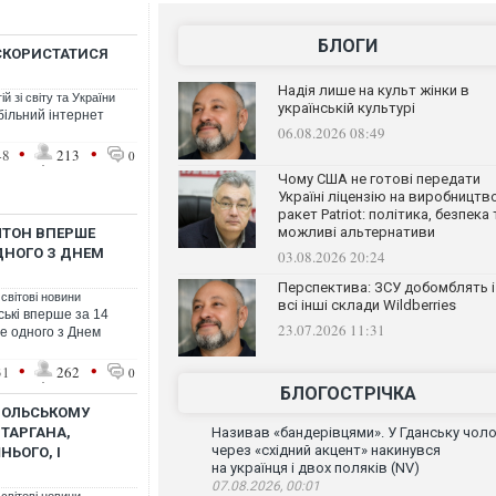
БЛОГИ
 СКОРИСТАТИСЯ
Надія лише на культ жінки в
й зі світу та України
українській культурі
більний інтернет
06.08.2026 08:49
•
•
48
213
0
Чому США не готові передати
Україні ліцензію на виробництв
ракет Patriot: політика, безпека 
можливі альтернативи
ЛТОН ВПЕРШЕ
ДНОГО З ДНЕМ
03.08.2026 20:24
Перспектива: ЗСУ добомблять і
 світові новини
всі інші склади Wildberries
ські вперше за 14
23.07.2026 11:31
не одного з Днем
•
•
31
262
0
БЛОГОСТРІЧКА
 ПОЛЬСЬКОМУ
ТАРГАНА,
Називав «бандерівцями». У Гданську чоло
через «східний акцент» накинувся
ЬОГО, І
на українця і двох поляків (NV)
07.08.2026, 00:01