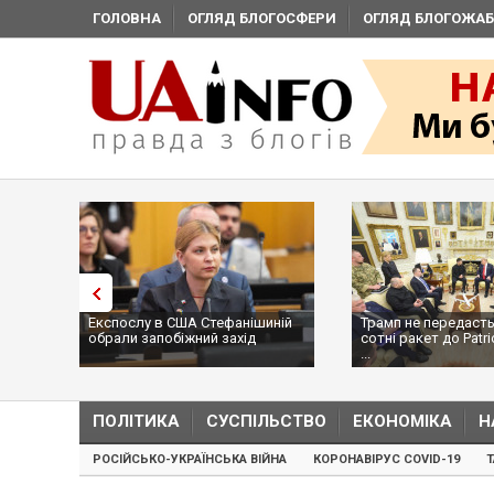
ГОЛОВНА
ОГЛЯД БЛОГОСФЕРИ
ОГЛЯД БЛОГОЖАБ
Експослу в США Стефанішиній
Трамп не передасть
обрали запобіжний захід
сотні ракет до Patri
...
ПОЛІТИКА
СУСПІЛЬСТВО
ЕКОНОМІКА
Н
РОСІЙСЬКО-УКРАЇНСЬКА ВІЙНА
КОРОНАВІРУС COVID-19