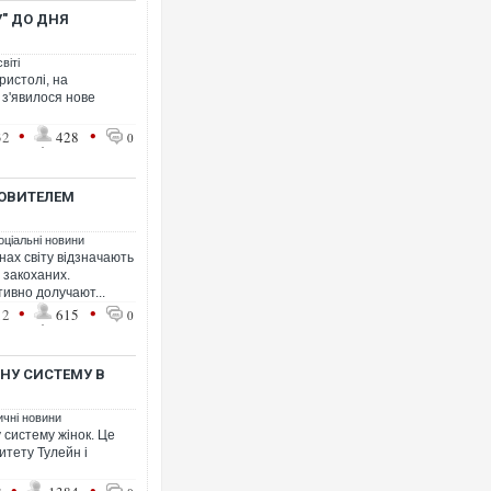
" ДО ДНЯ
віті
ристолі, на
 з'явилося нове
•
•
32
428
0
Росія атакувала Суми КАБами: 
торговельний центр, будинки, є 
ФОТО
РОВИТЕЛЕМ
оціальні новини
нах світу відзначають
 закоханих.
тивно долучают...
•
•
12
615
0
НУ СИСТЕМУ В
ичні новини
 систему жінок. Це
Топпосадовцю Повітряних Сил в
підозру
итету Тулейн і
•
•