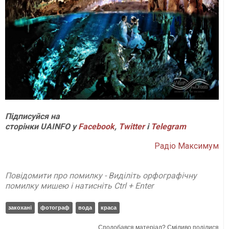
П
ідписуйся на
сторінки
UAINFO у
Facebook
,
Twitter
і
Telegram
Радіо Максимум
Повідомити про помилку - Виділіть орфографічну
помилку мишею і натисніть Ctrl + Enter
закохані
фотограф
вода
краса
Сподобався матеріал? Сміливо поділися