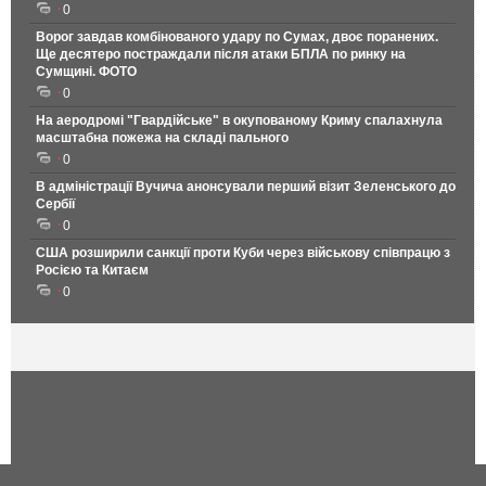
0
Ворог завдав комбінованого удару по Сумах, двоє поранених.
Ще десятеро постраждали після атаки БПЛА по ринку на
Сумщині. ФОТО
0
На аеродромі "Гвардійське" в окупованому Криму спалахнула
масштабна пожежа на складі пального
0
В адміністрації Вучича анонсували перший візит Зеленського до
Сербії
0
США розширили санкції проти Куби через військову співпрацю з
Росією та Китаєм
0