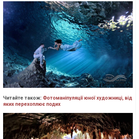
Читайте також:
Фотоманіпуляції юної художниці, від
яких перехоплює подих