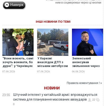
ним в соцмережах через ці кнопки
ІНШІ НОВИНИ ПО ТЕМІ
"Вони воюють, самі
У Харкові
Зеленський
хочуть воювати, бо
внаслідок ДТП з
анонсував
дурні": у Чернівцях
міським автобусом
звільнення через
водія маршрутки
постраждали
ситуацію із водою
07.08.2026
07.08.2026
06.08.2026
звільнили після
пасажири та водій
в Марганці
зневажливих слів
про українських
Правила коментування ! »
захисників. ВІДЕО
НОВИНИ
Штучний інтелект у китайській армії: впроваджується
23:55
система для планування масованих авіаударів
22
0