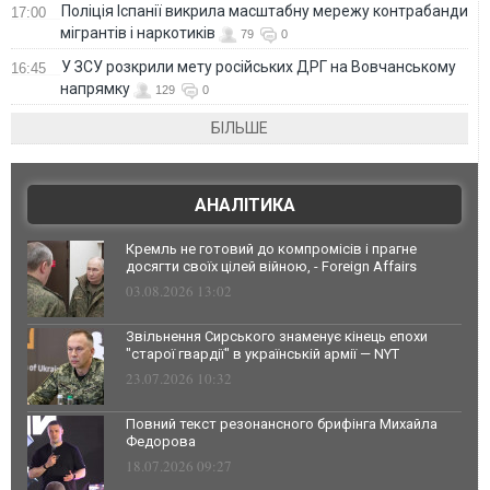
Поліція Іспанії викрила масштабну мережу контрабанди
17:00
мігрантів і наркотиків
79
0
У ЗСУ розкрили мету російських ДРГ на Вовчанському
16:45
напрямку
129
0
БІЛЬШЕ
АНАЛІТИКА
Кремль не готовий до компромісів і прагне
досягти своїх цілей війною, - Foreign Affairs
03.08.2026 13:02
Звільнення Сирського знаменує кінець епохи
"старої гвардії" в українській армії — NYT
23.07.2026 10:32
Повний текст резонансного брифінга Михайла
Федорова
18.07.2026 09:27