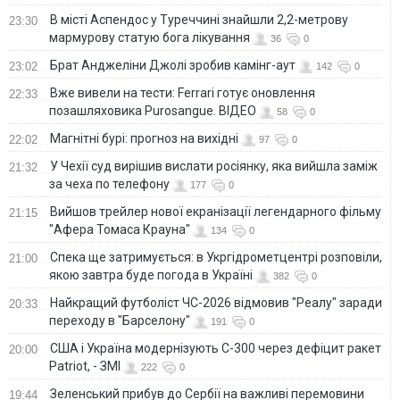
В місті Аспендос у Туреччині знайшли 2,2-метрову
23:30
мармурову статую бога лікування
36
0
Брат Анджеліни Джолі зробив камінг-аут
23:02
142
0
Вже вивели на тести: Ferrari готує оновлення
22:33
позашляховика Purosangue. ВІДЕО
58
0
Магнітні бурі: прогноз на вихідні
22:02
97
0
У Чехії суд вирішив вислати росіянку, яка вийшла заміж
21:32
за чеха по телефону
177
0
Вийшов трейлер нової екранізації легендарного фільму
21:15
"Афера Томаса Крауна"
134
0
Спека ще затримується: в Укргідрометцентрі розповіли,
21:00
якою завтра буде погода в Україні
382
0
Найкращий футболіст ЧС-2026 відмовив "Реалу" заради
20:33
переходу в "Барселону"
191
0
США і Україна модернізують С-300 через дефіцит ракет
20:00
Patriot, - ЗМІ
222
0
Зеленський прибув до Сербії на важливі перемовини
19:44