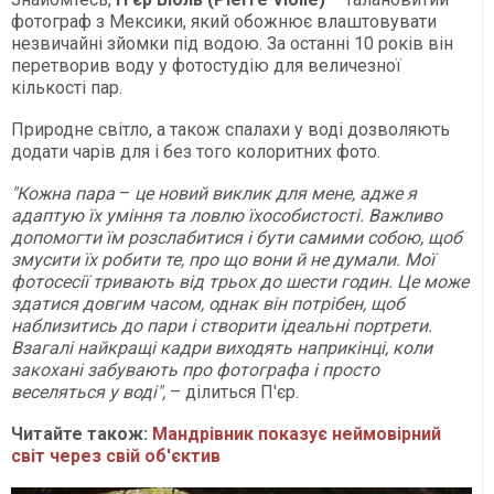
фотограф з Мексики, який обожнює влаштовувати
незвичайні зйомки під водою. За останні 10 років він
перетворив воду у фотостудію для величезної
кількості пар.
Природне світло, а також спалахи у воді дозволяють
додати чарів для і без того колоритних фото.
"Кожна пара
–
це новий виклик для мене, адже я
адаптую їх уміння та ловлю їхособистості. Важливо
допомогти їм розслабитися і бути самими собою, щоб
змусити їх робити те, про що вони й не думали. Мої
фотосесії тривають від трьох до шести годин. Це може
здатися довгим часом, однак він потрібен, щоб
наблизитись до пари і створити ідеальні портрети.
Взагалі найкращі кадри виходять наприкінці, коли
закохані забувають про фотографа і просто
веселяться у воді",
– ділиться П'єр.
Читайте також:
Мандрівник показує неймовірний
світ через свій об'єктив