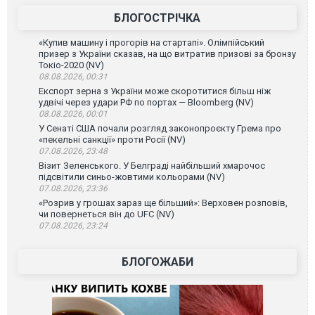
БЛОГОСТРІЧКА
«Купив машину і прогорів на стартапі». Олімпійський
призер з України сказав, на що витратив призові за бронзу
Токіо-2020 (NV)
08.08.2026, 00:31
Експорт зерна з України може скоротитися більш ніж
удвічі через удари РФ по портах — Bloomberg (NV)
08.08.2026, 00:01
У Сенаті США почали розгляд законопроєкту Грема про
«пекельні санкції» проти Росії (NV)
07.08.2026, 23:48
Візит Зеленського. У Белграді найбільший хмарочос
підсвітили синьо-жовтими кольорами (NV)
07.08.2026, 23:36
«Розрив у грошах зараз ще більший»: Верховен розповів,
чи повернеться він до UFC (NV)
07.08.2026, 23:24
БЛОГОЖАБИ