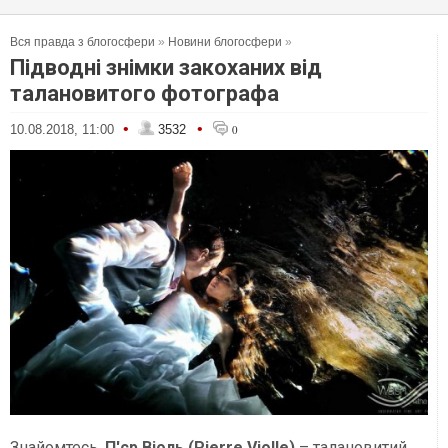
Вся правда з блогосфери
»
Новини блогосфери
»
Підводні знімки закоханих від
талановитого фотографа
•
•
10.08.2018, 11:00
3532
0
Знайомтесь,
П'єр Віоль (Pierre Violle)
– талановитий