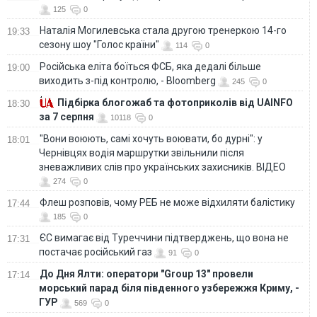
125
0
Наталія Могилевська стала другою тренеркою 14-го
19:33
сезону шоу "Голос країни"
114
0
Російська еліта боїться ФСБ, яка дедалі більше
19:00
виходить з-під контролю, - Bloomberg
245
0
Підбірка блогожаб та фотоприколів від UAINFO
18:30
за 7 серпня
10118
0
"Вони воюють, самі хочуть воювати, бо дурні": у
18:01
Чернівцях водія маршрутки звільнили після
зневажливих слів про українських захисників. ВІДЕО
274
0
Флеш розповів, чому РЕБ не може відхиляти балістику
17:44
185
0
ЄС вимагає від Туреччини підтверджень, що вона не
17:31
постачає російський газ
91
0
До Дня Ялти: оператори "Group 13" провели
17:14
морський парад біля південного узбережжя Криму, -
ГУР
569
0