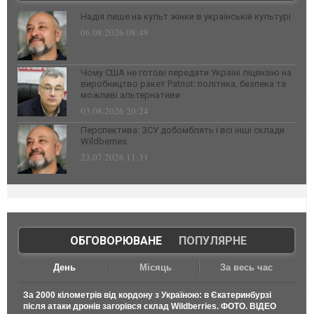
Надія лише на культ жінки в українській культурі
06.08.2026 08:49
Чому США не готові передати Україні ліцензію на
виробництво ракет Patriot: політика, безпека та
можливі альтернативи
03.08.2026 20:24
Перспектива: ЗСУ добомблять і всі інші склади
Wildberries
23.07.2026 11:31
ОБГОВОРЮВАНЕ
|
ПОПУЛЯРНЕ
День
Місяць
За весь час
За 2000 кілометрів від кордону з Україною: в Єкатеринбурзі
після атаки дронів загорівся склад Wildberries. ФОТО. ВІДЕО