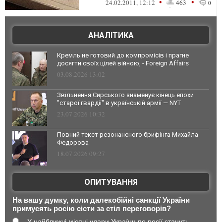
•
•
24.02.2011, 12:12
463
0
участок пло...
АНАЛІТИКА
Кремль не готовий до компромісів і прагне
досягти своїх цілей війною, - Foreign Affairs
03.08.2026 13:02
Звільнення Сирського знаменує кінець епохи
"старої гвардії" в українській армії — NYT
23.07.2026 10:32
Повний текст резонансного брифінга Михайла
Федорова
18.07.2026 09:27
ОПИТУВАННЯ
На вашу думку, коли далекобійні санкції України
примусять росію сісти за стіл переговорів?
У найближчі місяці удари України по росії стануть