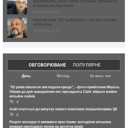
виробництво ракет Patriot: політика, безпека та
можливі альтернативи
03.08.2026 20:24
Перспектива: ЗСУ добомблять і всі інші склади
Wildberries
23.07.2026 11:31
ОБГОВОРЮВАНЕ
|
ПОПУЛЯРНЕ
День
Місяць
За весь час
"65 років ніколи не виглядали краще", - фото-привітання Мішель
Обами до дня народження екс-президента США зібрало майже
мільйон лайків
0
Audi готується до випуску нового покоління позашляховика Q8
0
Рецепт молодості виявився простішим: володіння кількома
мовами омолоджує мозок на десяток років