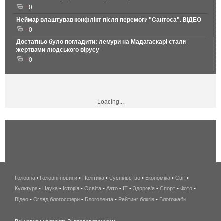
0
Неймар влаштував конфлікт після перемоги "Сантоса". ВІДЕО
0
Достатньо було погладити: лемури на Мадагаскарі стали
жертвами людського вірусу
0
Loading...
Головна
•
Головні новини
•
Політика
•
Суспільство
•
Економіка
беспроводной
•
Світ
•
Культура
•
Наука
•
Історія
•
Освіта
•
Авто
•
IT
•
Здоров'я
интернет
•
Спорт
•
Фото
•
Відео
•
Огляд блогосфери
•
Блоголента
•
Рейтинг блогів
киев
•
Блогожаби
и