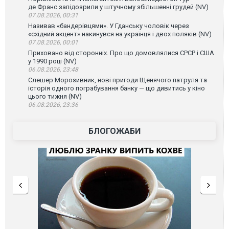
де Франс запідозрили у штучному збільшенні грудей (NV)
07.08.2026, 00:31
Називав «бандерівцями». У Гданську чоловік через
«східний акцент» накинувся на українця і двох поляків (NV)
07.08.2026, 00:01
Приховано від сторонніх. Про що домовлялися СРСР і США
у 1990 році (NV)
06.08.2026, 23:48
Слешер Морозивник, нові пригоди Щенячого патруля та
історія одного пограбування банку — що дивитись у кіно
цього тижня (NV)
06.08.2026, 23:36
БЛОГОЖАБИ