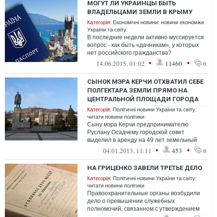
МОГУТ ЛИ УКРАИНЦЫ БЫТЬ
ВЛАДЕЛЬЦАМИ ЗЕМЛИ В КРЫМУ
Категорія:
Економічні новини: новини економіки
України та світу.
В последние недели активно муссируется
вопрос - как быть «дачникам», у которых
нет российского гражданства?
Законодательством Российской
•
•
14.06.2015, 01:02
11460
0
Федерации, ко...
СЫНОК МЭРА КЕРЧИ ОТХВАТИЛ СЕБЕ
ПОЛГЕКТАРА ЗЕМЛИ ПРЯМО НА
ЦЕНТРАЛЬНОЙ ПЛОЩАДИ ГОРОДА
Категорія:
Політичні новини України та світу:
читати новини політики
Сыну мэра Керчи предпринимателю
Руслану Осадчему городской совет
выделил в аренду на 49 лет земельный
участок на площади имени Ленина. В это
•
•
04.01.2013, 11:11
453
0
же время ...
НА ГРИЦЕНКО ЗАВЕЛИ ТРЕТЬЕ ДЕЛО
Категорія:
Політичні новини України та світу:
читати новини політики
Правоохранительные органы возбудили
дело о превышении служебных
полномочий, связанном с утверждением
технической документации на земельный