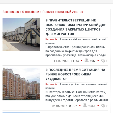
Вся правда з блогосфери
»
Пошук
» земельный участок
В ПРАВИТЕЛЬСТВЕ ГРЕЦИИ НЕ
ИСКЛЮЧАЮТ ЭКСПРОПРИАЦИЙ ДЛЯ
СОЗДАНИЯ ЗАКРЫТЫХ ЦЕНТРОВ
ДЛЯ МИГРАНТОВ
Категорія:
Новини в світі: читати останні світові
новини
В правительстве Греции раскрыли планы
по созданию закрытых центров для
просителей убежища, включающие среди
прочего экспроприацию имущества и
•
•
11.02.2020, 11:34
356
0
земельны...
В ПОСЛЕДНЕЕ ВРЕМЯ СИТУАЦИЯ НА
РЫНКЕ НОВОСТРОЕК КИЕВА
УХУДШАЕТСЯ
Категорія:
Новини суспільства: читати соціальні
новини
Инвесторы в панике. Большинство из тех,
кто уже вложил деньги в строящиеся ЖК,
вынуждены годами бороться с различными
факторами, мешающими им получить...
•
•
06.06.2016, 03:22
3082
0