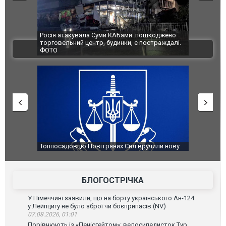
такувала Суми КАБами: пошкоджено
Українські надзвичайники врят
льний центр, будинки, є постраждалі.
під час ліквідації масштабної лі
ВІДЕО
Франції
адовцю Повітряних Сил вручили нову
Сили оборони уразили Ярослав
у
губернатор регіону заявив про
атаку. ВІДЕО
БЛОГОСТРІЧКА
У Німеччині заявили, що на борту українського Ан-124
у Лейпцигу не було зброї чи боєприпасів (NV)
07.08.2026, 01:01
Порівнюють із «Пенісгейтом»: велосипедисток Тур