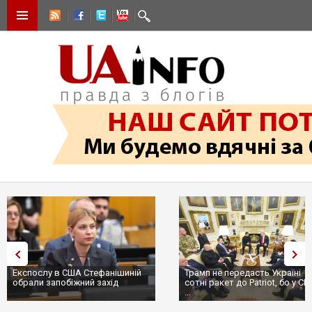
Експослу в США Стефанішиній
Трамп не передасть Україні
обрали запобіжний захід
сотні ракет до Patriot, бо у С
...