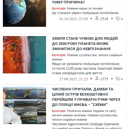
ЧОМУ ПРИЧИНА?
Категорія:
Новини науки та техніки
Це сталося через глобальне потепління.
•
•
01.10.2021, 23:05
2518
0
ЗЕМЛЯ СТАНЕ ЧУЖОЮ ДЛЯ ЛЮДЕЙ.
ДО 2500 РОКУ ПЛАНЕТА МОЖЕ
ЗМІНИТИСЯ ДО НЕВПІЗНАННЯ
Категорія:
Новини суспільства: читати соціальні
новини
Якщо не зупинити глобальне потепління,
то після 2100 року частина території Землі
стане непридатною для життя.
•
•
27.09.2021, 21:25
1575
0
ЧИСЛЕННІ ПРИЧАЛИ, ДАМБИ ТА
ЦІЛИЙ ОСТРІВ БЕЗКОШТОВНО
ПЕРЕЙШЛИ У ПРИВАТНІ РУКИ ЧЕРЕЗ
ДІЇ ПОЛІЦІЇ КИЄВА – "СХЕМИ"
Категорія:
Політичні новини України та світу:
читати новини політики
,
Новини суспільства:
читати соціальні новини
Численні гідротехнічні споруди (причали
та дамби) вздовж Дніпра у Києві та області,