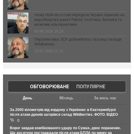
Чому США не готові передати Україні ліцензію на
виробництво ракет Patriot: політика, безпека та
можливі альтернативи
03.08.2026 20:24
Перспектива: ЗСУ добомблять і всі інші склади
Wildberries
23.07.2026 11:31
ОБГОВОРЮВАНЕ
|
ПОПУЛЯРНЕ
День
Місяць
За весь час
За 2000 кілометрів від кордону з Україною: в Єкатеринбурзі
після атаки дронів загорівся склад Wildberries. ФОТО. ВІДЕО
0
Ворог завдав комбінованого удару по Сумах, двоє поранених.
Ще десятеро постраждали після атаки БПЛА по ринку на