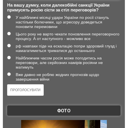
На вашу думку, коли далекобійні санкції України
примусять росію сісти за стіл переговорів?
У найближчі місяці удари України по росії стануть
настільки болючими, що агресору доведеться
поновити перемовини
Цього року не варто чекати поновлення переговорного
процесу. А от наступного - можливо все
рф навпаки піде на ескалацію попри здоровий глузд і
намагатиметься триматися до останнього
Найближчим часом росія може погодитись на
переговори, але серйозних намірів росіяни не
матимуть
Вже давно не роблю жодних прогнозів щодо
завершення війни
ФОТО