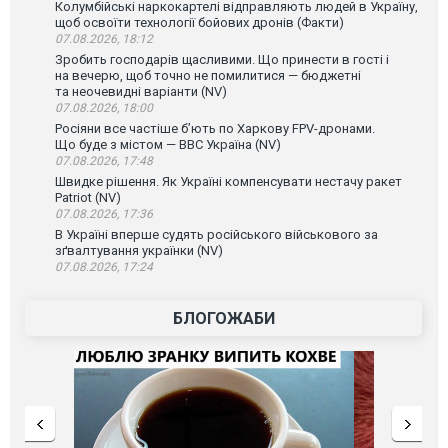
Колумбійські наркокартелі відправляють людей в Україну,
щоб освоїти технології бойових дронів (Факти)
07.08.2026, 18:12
Зробить господарів щасливими. Що принести в гості і
на вечерю, щоб точно не помилитися — бюджетні
та неочевидні варіанти (NV)
07.08.2026, 18:00
Росіяни все частіше бʼють по Харкову FPV-дронами.
Що буде з містом — ВВС Україна (NV)
07.08.2026, 17:48
Швидке рішення. Як Україні компенсувати нестачу ракет
Patriot (NV)
07.08.2026, 17:36
В Україні вперше судять російського військового за
зґвалтування українки (NV)
07.08.2026, 17:24
БЛОГОЖАБИ