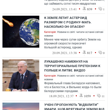
що займають сотні тисяч квадратних
метрів, безкоштовно привласнив ...
•
•
24.09.2021, 13:41
839
1
К ЗЕМЛЕ ЛЕТИТ АСТЕРОИД
РАЗМЕРОМ С РОДИНУ-МАТЬ.
НАСКОЛЬКО ОН ОПАСЕН?
Категорія:
Новини в світі: читати останні світові
новини
Менее чем через сутки орбиту Земли на
огромной скорости пересечет
большой астероид, однако
предварительно угрозы для
•
•
20.09.2021, 13:38
817
0
существования землян он не предст...
ЛУКАШЕНКО НАМЕКНУЛ НА
ТЕРРИТОРИАЛЬНЫЕ ПРЕТЕНЗИИ К
ПОЛЬШЕ И ЛИТВЕ. ВИДЕО
Категорія:
Новини в світі: читати останні світові
новини
Формальный глава Беларуси напомнил,
что и Белосток, и Вильнюс когда-то были
белорусскими городами.
•
•
18.09.2021, 12:37
1059
11
УЧЕНІ ПРОПОНУЮТЬ "ВІДБІЛИТИ"
ХМАРИ, ЩОБ ВРЯТУВАТИ ЗЕМЛЮ ВІД