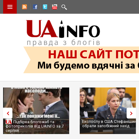
Експослу в США Стефанішині
Підбірка блогожаб та
обрали запобіжний захід
фотоприколів від UAINFO за 7
серпня