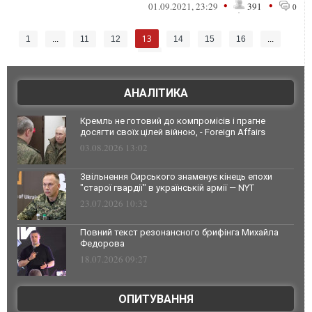
•
•
01.09.2021, 23:29
391
0
13
1
...
11
12
14
15
16
...
70
АНАЛІТИКА
Кремль не готовий до компромісів і прагне
досягти своїх цілей війною, - Foreign Affairs
03.08.2026 13:02
Звільнення Сирського знаменує кінець епохи
"старої гвардії" в українській армії — NYT
23.07.2026 10:32
Повний текст резонансного брифінга Михайла
Федорова
18.07.2026 09:27
ОПИТУВАННЯ