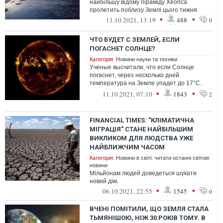
найбільшу відому піраміду Хеопса
пролетить поблизу Землі цього тижня.
•
•
11.10.2021, 13:19
488
0
ЧТО БУДЕТ С ЗЕМЛЕЙ, ЕСЛИ
ПОГАСНЕТ СОЛНЦЕ?
Категорія:
Новини науки та техніки
Ученые высчитали, что если Солнце
погаснет, через несколько дней
температура на Земле упадет до 17°С.
Через год она составит -73°С
•
•
11.10.2021, 07:10
1843
2
FINANCIAL TIMES: "КЛІМАТИЧНА
МІГРАЦІЯ" СТАНЕ НАЙБІЛЬШИМ
ВИКЛИКОМ ДЛЯ ЛЮДСТВА УЖЕ
НАЙБЛИЖЧИМ ЧАСОМ
Категорія:
Новини в світі: читати останні світові
новини
Мільйонам людей доведеться шукати
новий дім.
•
•
06.10.2021, 22:55
1545
0
ВЧЕНІ ПОМІТИЛИ, ЩО ЗЕМЛЯ СТАЛА
ТЬМЯНІШОЮ, НІЖ 30 РОКІВ ТОМУ. В