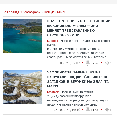
Вся правда з блогосфери
»
Пошук
» землі
ЗЕМЛЕТРЯСЕНИЕ У БЕРЕГОВ ЯПОНИИ
ШОКИРОВАЛО УЧЕНЫХ — ОНО
МЕНЯЕТ ПРЕДСТАВЛЕНИЕ О
СТРУКТУРЕ ЗЕМЛИ
Категорія:
Новини в світі: читати останні світові
новини
В 2015 году у берегов Японии наша
планета начала сотрясаться от серии
своеобразных землетрясений, которые
серьезно озадачили ученых.
•
•
30.10.2021, 05:02
3796
0
ЧАС ЗБИРАТИ КАМІННЯ. ВЧЕНІ
З'ЯСУВАЛИ, ЗВІДКИ З'ЯВЛЯЮТЬСЯ
ЗАГАДКОВІ ВІЗЕРУНКИ НА ЗЕМЛІ ТА
МАРСІ
Категорія:
Новини науки та техніки
У цих дивовижних візерунків є
несподіваний творець — це конструкції з
льоду, які мають неймовірну силу.
•
•
25.10.2021, 19:45
1168
1