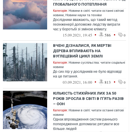
ГЛОБАЛЬНОГО ПОТЕПЛІННЯ
Категорія:
Новини в світі: читати останні світові
новини
,
Новини науки та техніки
Дослідники вважають, що такий метод
геоінженерії допоможе людству виграти
час у боротьбі зі зміною клімату.
•
•
15.09.2021, 19:45
586
0
ВЧЕНІ ДІЗНАЛИСЯ, ЯК МЕРТВІ
ДЕРЕВА ВПЛИВАЮТЬ НА
ВУГЛЕЦЕВИЙ ЦИКЛ ЗЕМЛІ
Категорія:
Новини суспільства: читати соціальні
новини
До сих пір у дослідників не було відповіді
на це питання.
•
•
03.09.2021, 16:00
813
0
КІЛЬКІСТЬ СТИХІЙНИХ ЛИХ ЗА 50
РОКІВ ЗРОСЛА В СВІТІ В П'ЯТЬ РАЗІВ
– ООН
Категорія:
Новини в світі: читати останні світові
новини
Однак впровадження систем раннього
попередження допомагає рятувати все
більше людей