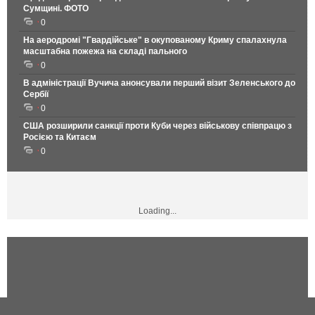
Сумщині. ФОТО
0
На аеродромі "Гвардійське" в окупованому Криму спалахнула
масштабна пожежа на складі пального
0
В адміністрації Вучича анонсували перший візит Зеленського до
Сербії
0
США розширили санкції проти Куби через військову співпрацю з
Росією та Китаєм
0
Loading...