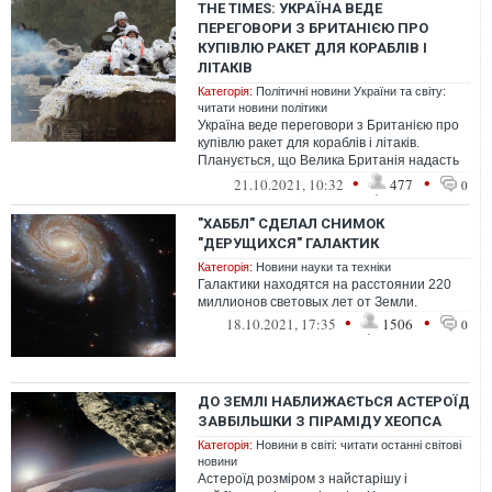
THE TIMES: УКРАЇНА ВЕДЕ
ПЕРЕГОВОРИ З БРИТАНІЄЮ ПРО
КУПІВЛЮ РАКЕТ ДЛЯ КОРАБЛІВ І
ЛІТАКІВ
Категорія:
Політичні новини України та світу:
читати новини політики
Україна веде переговори з Британією про
купівлю ракет для кораблів і літаків.
Планується, що Велика Британія надасть
для українських патрульних катері...
•
•
21.10.2021, 10:32
477
0
"ХАББЛ" СДЕЛАЛ СНИМОК
"ДЕРУЩИХСЯ" ГАЛАКТИК
Категорія:
Новини науки та техніки
Галактики находятся на расстоянии 220
миллионов световых лет от Земли.
•
•
18.10.2021, 17:35
1506
0
ДО ЗЕМЛІ НАБЛИЖАЄТЬСЯ АСТЕРОЇД
ЗАВБІЛЬШКИ З ПІРАМІДУ ХЕОПСА
Категорія:
Новини в світі: читати останні світові
новини
Астероїд розміром з найстарішу і