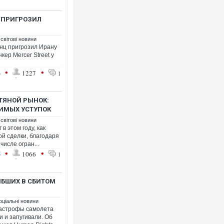
 ПРИГРОЗИЛ
 світові новини
нц пригрозил Ирану
кер Mercer Street у
•
•
3
1227
1
ТЯНОЙ РЫНОК:
ИМЫХ УСТУПОК
 світові новини
в этом году, как
ой сделки, благодаря
числе огран...
•
•
5
1066
1
ИБШИХ В СБИТОМ
оціальні новини
тастрофы самолета
 и запугивали. Об