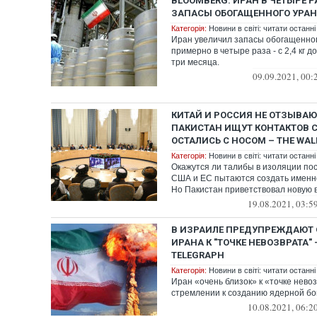
BLOOMBERG: ИРАН В ЧЕТЫРЕ 
ЗАПАСЫ ОБОГАЩЕННОГО УРА
Категорія:
Новини в світі: читати останні
Иран увеличил запасы обогащенно
примерно в четыре раза - с 2,4 кг до
три месяца.
09.09.2021, 00:
КИТАЙ И РОССИЯ НЕ ОТЗЫВАЮ
ПАКИСТАН ИЩУТ КОНТАКТОВ С
ОСТАЛИСЬ С НОСОМ – THE WAL
Категорія:
Новини в світі: читати останні
Окажутся ли талибы в изоляции пос
США и ЕС пытаются создать именно
Но Пакистан приветствовал новую в
19.08.2021, 03:5
В ИЗРАИЛЕ ПРЕДУПРЕЖДАЮТ 
ИРАНА К "ТОЧКЕ НЕВОЗВРАТА" –
TELEGRAPH
Категорія:
Новини в світі: читати останні
Иран «очень близок» к «точке нево
стремлении к созданию ядерной б
10.08.2021, 06:2