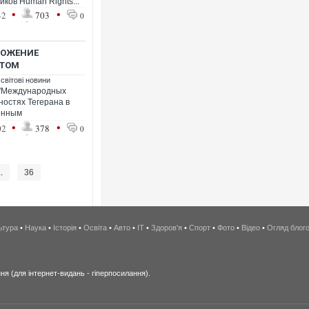
ков Human Rights...
•
•
42
703
0
ТОЖЕНИЕ
КТОМ
 світові новини
 "Международных
ностях Тегерана в
енным
•
•
02
378
0
..
36
ьтура
•
Наука
•
Історія
•
Освіта
•
Авто
•
IT
•
Здоров'я
•
Спорт
•
Фото
•
Відео
•
Огляд блог
я (для інтернет-видань - гіперпосилання).