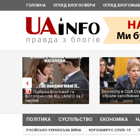
ГОЛОВНА
ОГЛЯД БЛОГОСФЕРИ
ОГЛЯД БЛОГОЖАБ
Експослу в США Ст
Підбірка блогожаб та
обрали запобіжний 
фотоприколів від UAINFO за 7
серпня
ПОЛІТИКА
СУСПІЛЬСТВО
ЕКОНОМІКА
Н
РОСІЙСЬКО-УКРАЇНСЬКА ВІЙНА
КОРОНАВІРУС COVID-19