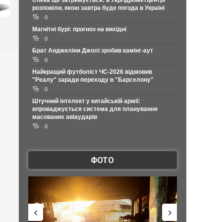
Спека ще затримується: в Укргідрометцентрі
розповіли, якою завтра буде погода в Україні
0
Магнітні бурі: прогноз на вихідні
0
Брат Анджеліни Джолі зробив камінг-аут
0
Найкращий футболіст ЧС-2026 відмовив
"Реалу" заради переходу в "Барселону"
0
Штучний інтелект у китайській армії:
впроваджується система для планування
масованих авіаударів
0
ФОТО