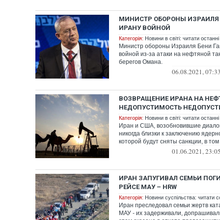
МИНИСТР ОБОРОНЫ ИЗРАИЛЯ
ИРАНУ ВОЙНОЙ
Категорія:
Новини в світі: читати останні
Министр обороны Израиля Бени Га
войной из-за атаки на нефтяной тан
берегов Омана.
06.08.2021, 07:3
ВОЗВРАЩЕНИЕ ИРАНА НА НЕФ
НЕДОПУСТИМОСТЬ НЕДОПУСТ
Категорія:
Новини в світі: читати останні
Иран и США, возобновившие диалог 
никогда близки к заключению ядерн
которой будут сняты санкции, в том 
01.06.2021, 23:0
ИРАН ЗАПУГИВАЛ СЕМЬИ ПОГ
РЕЙСЕ МАУ – HRW
Категорія:
Новини суспільства: читати с
Иран преследовал семьи жертв ка
МАУ - их задерживали, допрашивали