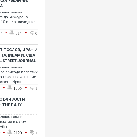
РАЗА УВЕЛИЧИЛ
НА
 світові новини
го до 60% урана
Ворог завд
 10 кг - за последние
двоє пора
після атак
•
•
24
314
0
Т ПОСЛОВ, ИРАН И
 ТАЛИБАМИ, США
L STREET JOURNAL
 світові новини
ле прихода к власти?
 такое впечатление.
ласть, Иран...
•
•
9
1735
1
О БЛИЗОСТИ
Одесу нак
 THE DAILY
ураганним
 світові новини
зврата» в своём
омбы.
•
•
0
2120
1