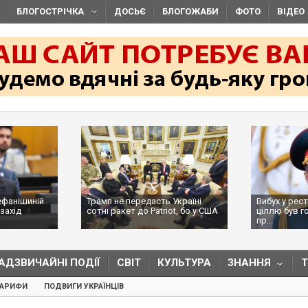
БЛОГОСТРІЧКА
ДОСЬЄ
БЛОГОЖАБИ
ФОТО
ВІДЕО
ефанішиній
Трамп не передасть Україні
Вибух у рес
захід
сотні ракет до Patriot, бо у США
ціллю був г
...
пр...
АДЗВИЧАЙНІ ПОДІЇ
СВІТ
КУЛЬТУРА
ЗНАННЯ
ТАРИФИ
ПОДВИГИ УКРАЇНЦІВ