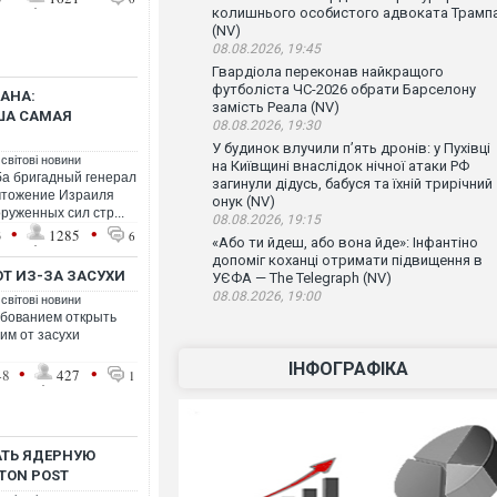
колишнього особистого адвоката Трамп
(NV)
08.08.2026, 19:45
Гвардіола переконав найкращого
футболіста ЧС-2026 обрати Барселону
АНА:
замість Реала (NV)
ША САМАЯ
08.08.2026, 19:30
У будинок влучили п’ять дронів: у Пухівці
 світові новини
на Київщині внаслідок нічної атаки РФ
ба бригадный генерал
загинули дідусь, бабуся та їхній трирічний
чтожение Израиля
онук (NV)
уженных сил стр...
08.08.2026, 19:15
•
•
3
1285
6
«Або ти йдеш, або вона йде»: Інфантіно
допоміг коханці отримати підвищення в
Т ИЗ-ЗА ЗАСУХИ
УЄФА — The Telegraph (NV)
08.08.2026, 19:00
 світові новини
бованием открыть
им от засухи
ІНФОГРАФІКА
•
•
48
427
1
АТЬ ЯДЕРНУЮ
TON POST