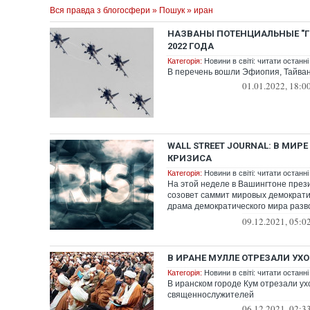
Вся правда з блогосфери
»
Пошук
» иран
НАЗВАНЫ ПОТЕНЦИАЛЬНЫЕ "Г
2022 ГОДА
Категорія:
Новини в світі: читати останні
В перечень вошли Эфиопия, Тайвань, Ир
01.01.2022, 18:0
WALL STREET JOURNAL: В МИР
КРИЗИСА
Категорія:
Новини в світі: читати останні
На этой неделе в Вашингтоне през
созовет саммит мировых демократи
драма демократического мира разв
места...
09.12.2021, 05:0
В ИРАНЕ МУЛЛЕ ОТРЕЗАЛИ УХО
Категорія:
Новини в світі: читати останні
В иранском городе Кум отрезали ух
священнослужителей
06.12.2021, 02:3