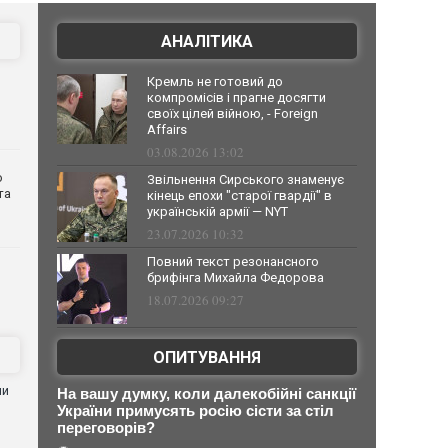
АНАЛІТИКА
Кремль не готовий до
компромісів і прагне досягти
своїх цілей війною, - Foreign
Affairs
03.08.2026 13:02
о
Звільнення Сирського знаменує
та
кінець епохи "старої гвардії" в
українській армії — NYT
23.07.2026 10:32
Повний текст резонансного
брифінга Михайла Федорова
18.07.2026 09:27
ОПИТУВАННЯ
ни
На вашу думку, коли далекобійні санкції
України примусять росію сісти за стіл
переговорів?