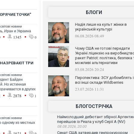
БЛОГИ
ОРЯЧИЕ ТОЧКИ"
Надія лише на культ жінки в
 світові новини
українській культурі
ан​​​​​​​ и Украина
06.08.2026 08:49
•
•
0
1345
0
Чому США не готові передати
Україні ліцензію на виробництв
ракет Patriot: політика, безпека 
можливі альтернативи
Е НАЗРЕВАЮТ ТРИ
03.08.2026 20:24
 світові новини
Перспектива: ЗСУ добомблять і
идент Байден
всі інші склади Wildberries
й. Но истинная
23.07.2026 11:31
орачивается в других
•
•
2
2878
1
БЛОГОСТРІЧКА
Наймолодший дебютант збірної Аргенти
 світові новини
перейшов із Реала у клуб Серії А (NV)
о одному из местных
08.08.2026, 20:00
•
•
Сенат США затвердив генпрокурором
3
1621
0