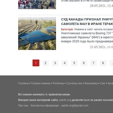
этом сказано в отчете правозащитни
28.05.2021, 12:
СУД КАНАДЫ ПРИЗНАЛ УНИЧ
САМОЛЕТА МАУ В ИРАНЕ ТЕРА
Категорія:
Новини в світі: читати останні
Уничтожение самолета Boeing 737
авиалиний Украины" (МАУ) в окрест
январе 2020 года было преднамер
террористически...
21.05.2021, 11:
1
2
3
4
5
6
7
8
.
Головна
•
Головні новини
•
Політика
•
Суспільство
•
Економіка
•
Світ
•
Кул
Всі новини належать їх правовласникам.
Використання матеріалів сайту
uainfo.org
дозволяється за умови посиланн
Про нас
.
Контактна інформація
.
uainfo.org@gmail.com