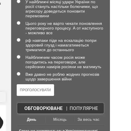
У найближчі місяці удари України по
а
росії стануть настільки болючими, що
агресору доведеться поновити
перемовини
Цього року не варто чекати поновлення
переговорного процесу. А от наступного
- можливо все
рф навпаки піде на ескалацію попри
здоровий глузд і намагатиметься
триматися до останнього
Найближчим часом росія може
погодитись на переговори, але
серйозних намірів росіяни не матимуть
Вже давно не роблю жодних прогнозів
щодо завершення війни
ОБГОВОРЮВАНЕ
|
ПОПУЛЯРНЕ
День
Місяць
За весь час