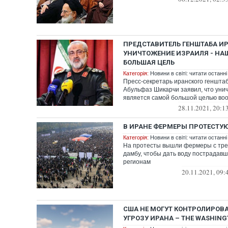
ПРЕДСТАВИТЕЛЬ ГЕНШТАБА ИР
УНИЧТОЖЕНИЕ ИЗРАИЛЯ - НА
БОЛЬШАЯ ЦЕЛЬ
Категорія:
Новини в світі: читати останні
Пресс-секретарь иранского геншта
Абульфаз Шикарчи заявил, что уни
является самой большой целью воор
28.11.2021, 20:1
В ИРАНЕ ФЕРМЕРЫ ПРОТЕСТУЮ
Категорія:
Новини в світі: читати останні
На протесты вышли фермеры с тре
дамбу, чтобы дать воду пострадавш
регионам
20.11.2021, 09:
США НЕ МОГУТ КОНТРОЛИРОВ
УГРОЗУ ИРАНА – THE WASHING