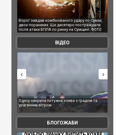
ав комбінованого удару по Сумах,
За 2000 кілометрів від кордону з У
нених. Ще десятеро постраждали
Єкатеринбурзі після атаки дронів 
и БПЛА по ринку на Сумщині. ФОТО
склад Wildberries. ФОТО. ВІДЕО
ВІДЕО
рила потужна злива з градом та
Вже вивели на тести: Ferrari готує
 вітром
позашляховика Purosangue. ВІДЕ
БЛОГОЖАБИ