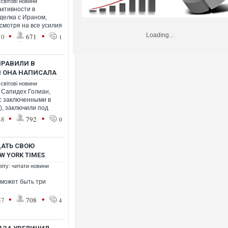
 світові новини
ктивности в
делка с Ираном,
есмотря на все усилия
•
•
Loading...
10
671
1
ПРАВИЛИ В
Й ОНА НАПИСАЛА
 світові новини
 Сапидех Голиан,
с заключенными в
, заключили под
•
•
48
792
0
ДАТЬ СВОЮ
W YORK TIMES
віту: читати новини
 может быть три
•
•
57
708
4