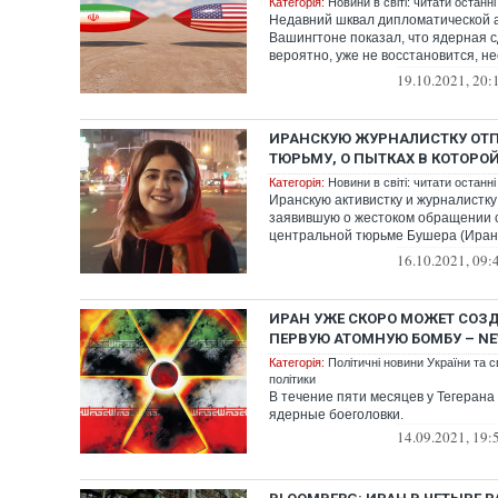
Категорія:
Новини в світі: читати останні
Недавний шквал дипломатической а
Вашингтоне показал, что ядерная с
вероятно, уже не восстановится, н
ад...
19.10.2021, 20:
ИРАНСКУЮ ЖУРНАЛИСТКУ ОТ
ТЮРЬМУ, О ПЫТКАХ В КОТОРО
Категорія:
Новини в світі: читати останні
Иранскую активистку и журналистку
заявившую о жестоком обращении 
центральной тюрьме Бушера (Иран)
стра...
16.10.2021, 09:
ИРАН УЖЕ СКОРО МОЖЕТ СОЗ
ПЕРВУЮ АТОМНУЮ БОМБУ – NE
Категорія:
Політичні новини України та с
політики
В течение пяти месяцев у Тегерана
ядерные боеголовки.
14.09.2021, 19: