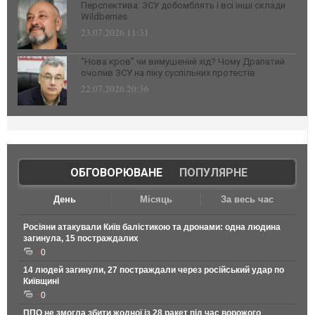
Перспектива: ЗСУ добомблять і всі інші склади
Wildberries
23.07.2026 11:31
“Нова кров” чи вимушений хід? Чому Драпатий
очолив ЗСУ на піку суспільних протестів
22.07.2026 20:36
ОБГОВОРЮВАНЕ
|
ПОПУЛЯРНЕ
День
Місяць
За весь час
Росіяни атакували Київ балістикою та дронами: одна людина
загинула, 15 постраждалих
0
14 людей загинули, 27 постраждали через російський удар по
Київщині
0
ППО не змогла збити жодної із 28 ракет під час ворожого