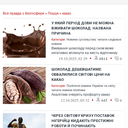
Вся правда з блогосфери
»
Пошук
» какао
У ЯКИЙ ПЕРІОД ДОБИ НЕ МОЖНА
ВЖИВАТИ ШОКОЛАД: НАЗВАНА
ПРИЧИНА
Категорія:
Новини суспільства: читати соціальні
новини
Вживання шоколаду перед сном може
негативно вплинути на якість відпочинку
•
•
19.10.2025, 02:29
6814
0
ШОКОЛАД ДЕШЕВШАТИМЕ:
ОБВАЛИЛИСЯ СВІТОВІ ЦІНИ НА
КАКАО
Категорія:
Політичні новини України та світу:
читати новини політики
Аналітики очікують профіциту какао
•
•
12.10.2025, 05:32
645
0
ЧЕРЕЗ СВІТОВУ КРИЗУ ПОСТАВОК
НІГЕРІЙЦІ КИДАЮТЬ ПРЕСТИЖНІ
РОБОТИ Й ПОЧИНАЮТЬ