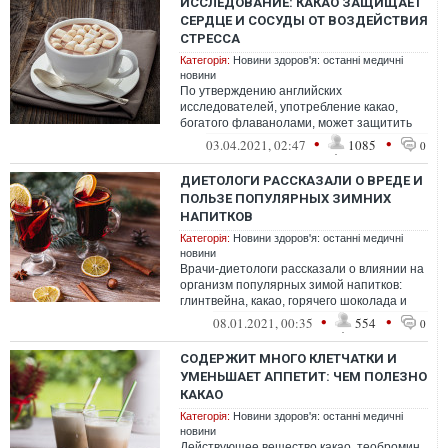
ИССЛЕДОВАНИЕ: КАКАО ЗАЩИЩАЕТ
СЕРДЦЕ И СОСУДЫ ОТ ВОЗДЕЙСТВИЯ
СТРЕССА
Категорія:
Новини здоров'я: останні медичні
новини
По утверждению английских
исследователей, употребление какао,
богатого флаванолами, может защитить
людей от сердечно-сосудистых
•
•
03.04.2021, 02:47
1085
0
заболеваний, вызванных...
ДИЕТОЛОГИ РАССКАЗАЛИ О ВРЕДЕ И
ПОЛЬЗЕ ПОПУЛЯРНЫХ ЗИМНИХ
НАПИТКОВ
Категорія:
Новини здоров'я: останні медичні
новини
Врачи-диетологи рассказали о влиянии на
организм популярных зимой напитков:
глинтвейна, какао, горячего шоколада и
облепихового чая.
•
•
08.01.2021, 00:35
554
0
СОДЕРЖИТ МНОГО КЛЕТЧАТКИ И
УМЕНЬШАЕТ АППЕТИТ: ЧЕМ ПОЛЕЗНО
КАКАО
Категорія:
Новини здоров'я: останні медичні
новини
Действующее вещество какао, теобромин,