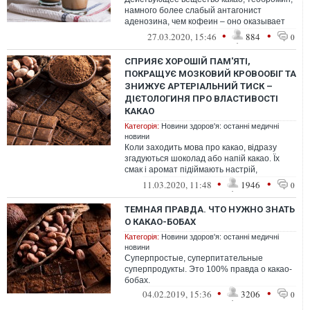
намного более слабый антагонист
аденозина, чем кофеин – оно оказывает
меньшее действие на мозг и не вызывает
•
•
27.03.2020, 15:46
884
0
за...
СПРИЯЄ ХОРОШІЙ ПАМ'ЯТІ,
ПОКРАЩУЄ МОЗКОВИЙ КРОВООБІГ ТА
ЗНИЖУЄ АРТЕРІАЛЬНИЙ ТИСК –
ДІЄТОЛОГИНЯ ПРО ВЛАСТИВОСТІ
КАКАО
Категорія:
Новини здоров'я: останні медичні
новини
Коли заходить мова про какао, відразу
згадуються шоколад або напій какао. Їх
смак і аромат підіймають настрій,
підбадьорюють.
•
•
11.03.2020, 11:48
1946
0
ТЕМНАЯ ПРАВДА. ЧТО НУЖНО ЗНАТЬ
О КАКАО-БОБАХ
Категорія:
Новини здоров'я: останні медичні
новини
Суперпростые, суперпитательные
суперпродукты. Это 100% правда о какао-
бобах.
•
•
04.02.2019, 15:36
3206
0