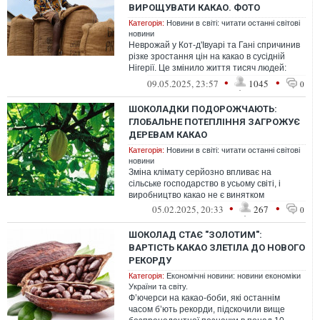
ВИРОЩУВАТИ КАКАО. ФОТО
Категорія:
Новини в світі: читати останні світові
новини
Неврожай у Кот-д'Івуарі та Гані спричинив
різке зростання цін на какао в сусідній
Нігерії. Це змінило життя тисяч людей:
офісні працівники, інженери і...
•
•
09.05.2025, 23:57
1045
0
ШОКОЛАДКИ ПОДОРОЖЧАЮТЬ:
ГЛОБАЛЬНЕ ПОТЕПЛІННЯ ЗАГРОЖУЄ
ДЕРЕВАМ КАКАО
Категорія:
Новини в світі: читати останні світові
новини
Зміна клімату серйозно впливає на
сільське господарство в усьому світі, і
виробництво какао не є винятком
•
•
05.02.2025, 20:33
267
0
ШОКОЛАД СТАЄ "ЗОЛОТИМ":
ВАРТІСТЬ КАКАО ЗЛЕТІЛА ДО НОВОГО
РЕКОРДУ
Категорія:
Економічні новини: новини економіки
України та світу.
Ф’ючерси на какао-боби, які останнім
часом б’ють рекорди, підскочили вище