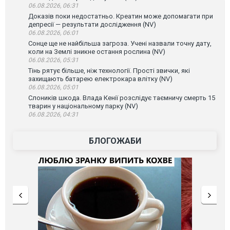
06.08.2026, 06:31
Доказів поки недостатньо. Креатин може допомагати при
депресії — результати дослідження (NV)
06.08.2026, 06:01
Сонце ще не найбільша загроза. Учені назвали точну дату,
коли на Землі зникне остання рослина (NV)
06.08.2026, 05:31
Тінь рятує більше, ніж технології. Прості звички, які
захищають батарею електрокара влітку (NV)
06.08.2026, 05:01
Слоників шкода. Влада Кенії розслідує таємничу смерть 15
тварин у національному парку (NV)
06.08.2026, 04:31
БЛОГОЖАБИ