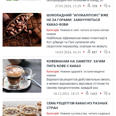
безпрецедентної позначки в понад 10
тисяч доларів за тонну, що призведе до п...
•
•
27.03.2024, 13:29
358
0
ШОКОЛАДНИЙ "АПОКАЛІПСИС" ВЖЕ
НЕ ЗА ГОРАМИ: ЗАКІНЧУЮТЬСЯ
КАКАО-БОБИ
Категорія:
Новини в світі: читати останні світові
новини
Найбільші африканські какао-плантації в
Кот-д'Івуарі та Гані зупинили або
скоротили переробку, оскільки не можуть
дозволити собі купувати какао-боби. ...
•
•
14.03.2024, 16:31
887
0
КОФЕМАНАМ НА ЗАМЕТКУ: ЗАЧЕМ
ПИТЬ КОФЕ С КАКАО
Категорія:
Новини здоров'я: останні медичні
новини
Вариантов рецептов действительно много,
и можно варьировать вкусовые оттенки по
своему предпочтению, каждый раз
наслаждаясь новыми нотками привкусов.
•
•
18.12.2021, 18:23
1443
0
СЕМЬ РЕЦЕПТОВ КАКАО ИЗ РАЗНЫХ
СТРАН
Категорія:
Новини суспільства: читати соціальні