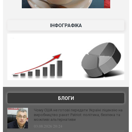
ІНФОГРАФІКА
БЛОГИ
Чому США не готові передати Україні ліцензію на
виробництво ракет Patriot: політика, безпека та
можливі альтернативи
03.08.2026 20:24