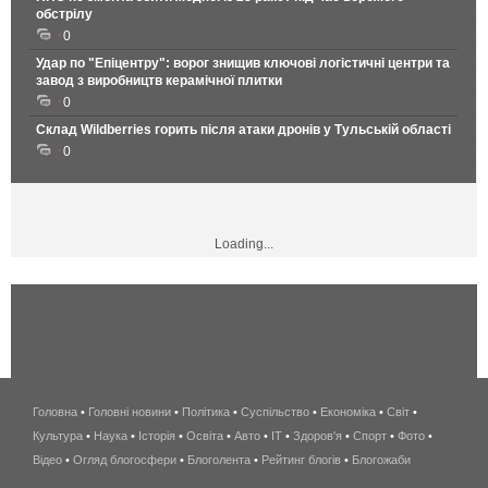
обстрілу
0
Удар по "Епіцентру": ворог знищив ключові логістичні центри та
завод з виробництв керамічної плитки
0
Склад Wildberries горить після атаки дронів у Тульській області
0
Loading...
Головна
•
Головні новини
•
Політика
•
Суспільство
•
Економіка
беспроводной
•
Світ
•
Культура
•
Наука
•
Історія
•
Освіта
•
Авто
•
IT
•
Здоров'я
интернет
•
Спорт
•
Фото
•
Відео
•
Огляд блогосфери
•
Блоголента
•
Рейтинг блогів
киев
•
Блогожаби
и