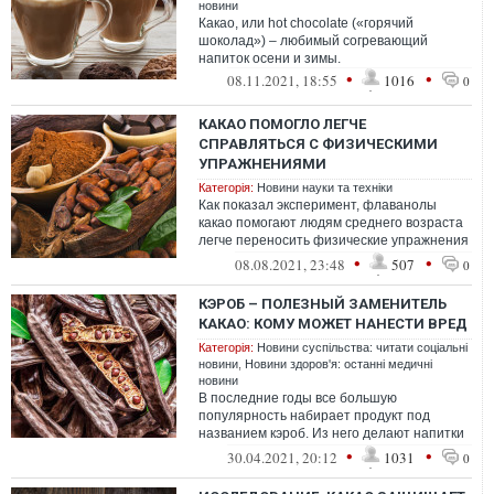
новини
Какао, или hot chocolate («горячий
шоколад») – любимый согревающий
напиток осени и зимы.
•
•
08.11.2021, 18:55
1016
0
КАКАО ПОМОГЛО ЛЕГЧЕ
СПРАВЛЯТЬСЯ С ФИЗИЧЕСКИМИ
УПРАЖНЕНИЯМИ
Категорія:
Новини науки та техніки
Как показал эксперимент, флаванолы
какао помогают людям среднего возраста
легче переносить физические упражнения
средней интенсивности и повысить их у...
•
•
08.08.2021, 23:48
507
0
КЭРОБ – ПОЛЕЗНЫЙ ЗАМЕНИТЕЛЬ
КАКАО: КОМУ МОЖЕТ НАНЕСТИ ВРЕД
Категорія:
Новини суспільства: читати соціальні
новини
,
Новини здоров'я: останні медичні
новини
В последние годы все большую
популярность набирает продукт под
названием кэроб. Из него делают напитки
и используют как альтернативу шоколаду.
•
•
30.04.2021, 20:12
1031
0
Я все ч...