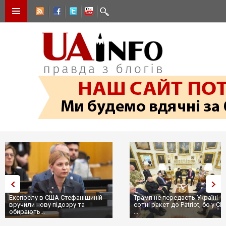
Експослу в США Стефанішиній
Трамп не передасть Україні
вручили нову підозру та
сотні ракет до Patriot, бо у С
обирають...
...