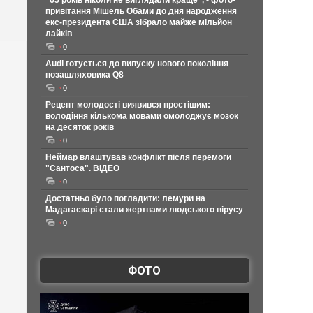
"65 років ніколи не виглядали краще", - фото-
привітання Мішель Обами до дня народження
екс-президента США зібрало майже мільйон
лайків
0
Audi готується до випуску нового покоління
позашляховика Q8
0
Рецепт молодості виявився простішим:
володіння кількома мовами омолоджує мозок
на десяток років
0
Неймар влаштував конфлікт після перемоги
"Сантоса". ВІДЕО
0
Достатньо було погладити: лемури на
Мадагаскарі стали жертвами людського вірусу
0
ФОТО