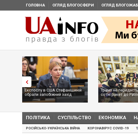
ГОЛОВНА
ОГЛЯД БЛОГОСФЕРИ
ОГЛЯД БЛОГОЖАБ
Експослу в США Стефанішиній
Трамп не передасть
обрали запобіжний захід
сотні ракет до Patri
...
ПОЛІТИКА
СУСПІЛЬСТВО
ЕКОНОМІКА
Н
РОСІЙСЬКО-УКРАЇНСЬКА ВІЙНА
КОРОНАВІРУС COVID-19