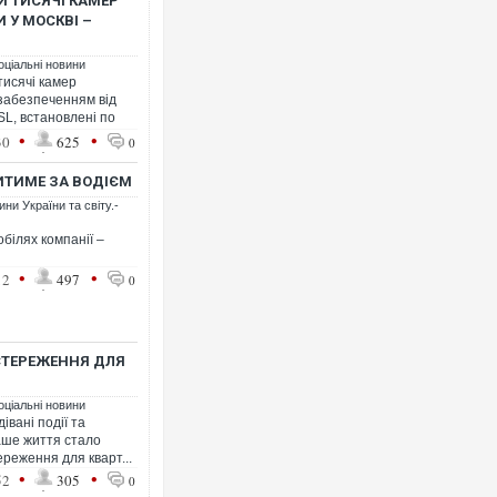
И ТИСЯЧІ КАМЕР
 У МОСКВІ –
оціальні новини
тисячі камер
забезпеченням від
L, встановлені по
•
•
30
625
0
Росія атакувала Суми КАБа
торговельний центр, будинк
ФОТО
ЖИТИМЕ ЗА ВОДІЄМ
ни України та світу.-
обілях компанії –
•
•
12
497
0
СТЕРЕЖЕННЯ ДЛЯ
оціальні новини
івані події та
аше життя стало
Топпосадовцю Повітряних 
підозру
реження для кварт...
•
•
52
305
0