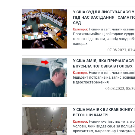
У США СУДДЯ ЛИСТУВАЛАСЯ 
ПІД ЧАС ЗАСІДАННЯ І САМА П
СУД
Категорія:
Новини в світі: читати останні
Протягом майже цілої години судд
колінах під столом, час від часу ро
паперах
07.08.2023, 03:
У США ЗМІЯ, ЯКА ПРИЧАЇЛАСЯ 
ВКУСИЛА ЧОЛОВІКА В ГОЛОВУ. 
Категорія:
Новини в світі: читати останні
Інцидент потрапив на запис зовніш
відеоспостереження
06.08.2023, 05:3
У США МАНІЯК ВИКРАВ ЖІНКУ І
БЕТОННІЙ КАМЕРІ
Категорія:
Новини суспільства: читати с
Чоловік, який видав себе за поліцей
прикриттям, викрав жінку і поглуми