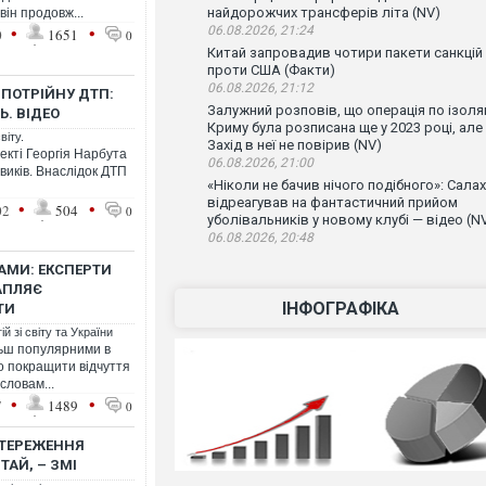
найдорожчих трансферів літа (NV)
він продовж...
•
•
06.08.2026, 21:24
0
1651
0
Китай запровадив чотири пакети санкцій
проти США (Факти)
06.08.2026, 21:12
 ПОТРІЙНУ ДТП:
Залужний розповів, що операція по ізоляц
. ВІДЕО
Криму була розписана ще у 2023 році, але
віту.
Захід в неї не повірив (NV)
спекті Георгія Нарбута
06.08.2026, 21:00
овиків. Внаслідок ДТП
«Ніколи не бачив нічого подібного»: Салах
відреагував на фантастичний прийом
•
•
02
504
0
уболівальників у новому клубі — відео (N
06.08.2026, 20:48
АМИ: ЕКСПЕРТИ
АПЛЯЄ
ІНФОГРАФІКА
ТИ
й зі світу та України
льш популярними в
но покращити відчуття
словам...
•
•
7
1489
0
СТЕРЕЖЕННЯ
АЙ, – ЗМІ