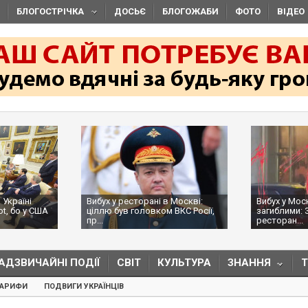
БЛОГОСТРІЧКА
ДОСЬЄ
БЛОГОЖАБИ
ФОТО
ВІДЕО
 Україні
Вибух у ресторані в Москві:
Вибух у Мос
ot, бо у США
ціллю був головком ВКС Росії,
загиблими: 
пр...
ресторан...
АДЗВИЧАЙНІ ПОДІЇ
СВІТ
КУЛЬТУРА
ЗНАННЯ
ТАРИФИ
ПОДВИГИ УКРАЇНЦІВ