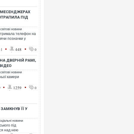
У МЕСЕНДЖЕРАХ
ОТРАПИЛА ПІД
 світові новини
я тримала телефон на
блячи позначки у
•
•
41
448
0
НА ДВЕРНІЙ РАМІ,
ВІДЕО
 світові новини
ньої камери
•
•
9
1259
0
 ЗАМКНУВ ЇЇ У
оціальні новини
ського під
вся над нею