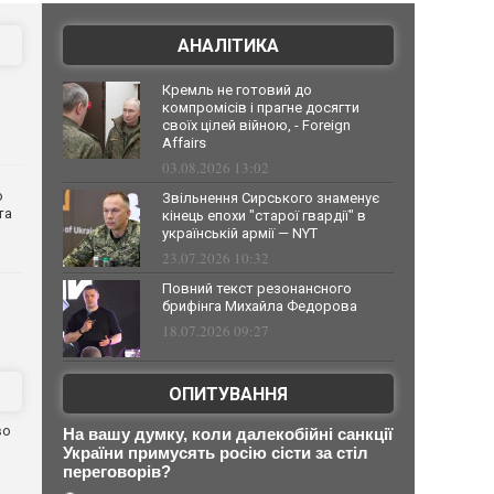
АНАЛІТИКА
Кремль не готовий до
компромісів і прагне досягти
своїх цілей війною, - Foreign
Affairs
03.08.2026 13:02
о
Звільнення Сирського знаменує
та
кінець епохи "старої гвардії" в
українській армії — NYT
23.07.2026 10:32
Повний текст резонансного
брифінга Михайла Федорова
18.07.2026 09:27
ОПИТУВАННЯ
во
На вашу думку, коли далекобійні санкції
України примусять росію сісти за стіл
переговорів?