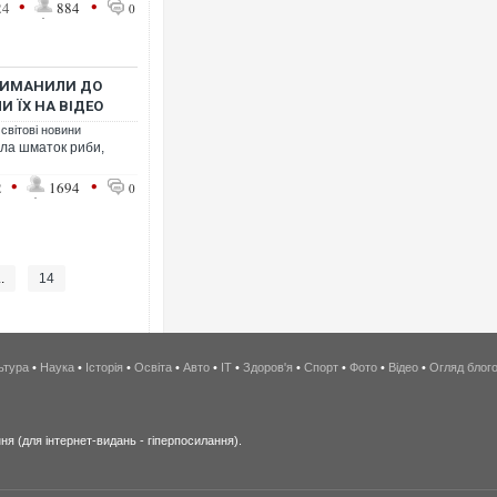
•
•
24
884
0
ПРИМАНИЛИ ДО
И ЇХ НА ВІДЕО
 світові новини
ила шматок риби,
•
•
2
1694
0
..
14
ьтура
•
Наука
•
Історія
•
Освіта
•
Авто
•
IT
•
Здоров'я
•
Спорт
•
Фото
•
Відео
•
Огляд блог
я (для інтернет-видань - гіперпосилання).