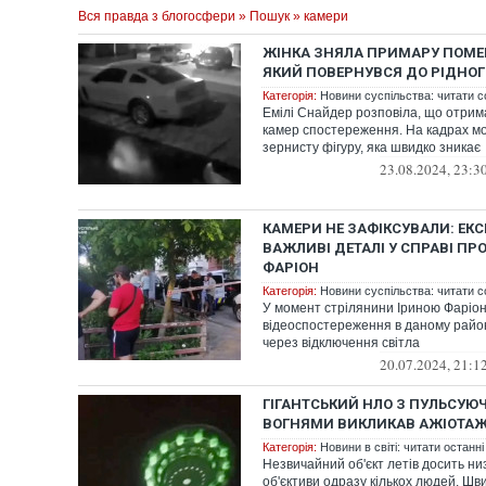
Вся правда з блогосфери
»
Пошук
» камери
ЖІНКА ЗНЯЛА ПРИМАРУ ПОМЕР
ЯКИЙ ПОВЕРНУВСЯ ДО РІДНОГ
Категорія:
Новини суспільства: читати с
Емілі Снайдер розповіла, що отрима
камер спостереження. На кадрах м
зернисту фігуру, яка швидко зникає
23.08.2024, 23:3
КАМЕРИ НЕ ЗАФІКСУВАЛИ: ЕКС
ВАЖЛИВІ ДЕТАЛІ У СПРАВІ ПРО
ФАРІОН
Категорія:
Новини суспільства: читати с
У момент стрілянини Іриною Фаріо
відеоспостереження в даному райо
через відключення світла
20.07.2024, 21:1
ГІГАНТСЬКИЙ НЛО З ПУЛЬСУ
ВОГНЯМИ ВИКЛИКАВ АЖІОТАЖ 
Категорія:
Новини в світі: читати останні
Незвичайний об'єкт летів досить низ
об'єктиви одразу кількох людей. Шви