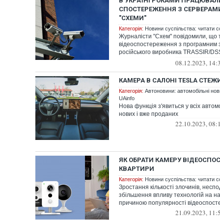
В УКРАЇНІ РОКАМИ ПРАЦЮВАЛ
СПОСТЕРЕЖЕННЯ З СЕРВЕРАМИ
"СХЕМИ"
Категорія:
Новини суспільства: читати с
Журналісти "Схем" повідомили, що 
відеоспостереження з програмним 
російського виробника TRASSIR/DSS
всі...
08.12.2023, 14:
КАМЕРА В САЛОНІ TESLA СТЕ
Категорія:
Автоновини: автомобільні нови
UAinfo
Нова функція з'явиться у всіх автом
нових і вже проданих
22.10.2023, 08:
ЯК ОБРАТИ КАМЕРУ ВІДЕОСПО
КВАРТИРИ
Категорія:
Новини суспільства: читати с
Зростання кількості злочинів, неспод
збільшення впливу технологій на н
причиною популярності відеоспосте
21.09.2023, 11: