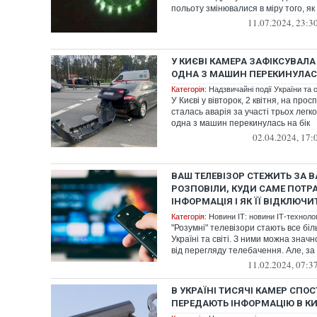
польоту змінювалися в міру того, як 
11.07.2024, 23:3
У КИЄВІ КАМЕРА ЗАФІКСУВАЛА
ОДНА З МАШИН ПЕРЕКИНУЛАСЬ
Категорія:
Надзвичайні події України та с
У Києві у вівторок, 2 квітня, на про
сталась аварія за участі трьох легк
одна з машин перекинулась на бік
02.04.2024, 17:
ВАШ ТЕЛЕВІЗОР СТЕЖИТЬ ЗА В
РОЗПОВІЛИ, КУДИ САМЕ ПОТР
ІНФОРМАЦІЯ І ЯК ЇЇ ВІДКЛЮЧИ
Категорія:
Новини ІТ: новини ІТ-технологі
"Розумні" телевізори стають все бі
Україні та світі. З ними можна знач
від перегляду телебачення. Але, за 
11.02.2024, 07:3
В УКРАЇНІ ТИСЯЧІ КАМЕР СПО
ПЕРЕДАЮТЬ ІНФОРМАЦІЮ В КИТ