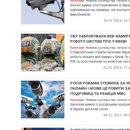
Категорія:
Новини суспільства: читати с
Безліч камер спостереження в Укра
інформацію на сервери, які контро
виробником.
26.01.2024, 14:
СБУ ЗАБЛОКУВАЛА ВЕБ-КАМЕРИ
РОБОТУ СИСТЕМ ППО У КИЄВІ
Категорія:
Новини суспільства: читати с
Співробітники служби безпеки Укра
роботу кількох веб-камер у Києві. Ї
РФ та спостерігали за роботою сист
02.01.2024, 17:
РОСІЯ РОКАМИ СТЕЖИЛА ЗА 
ОНЛАЙН І МОЖЕ ЦЕ РОБИТИ ЗА
ПОДРОБИЦІ ТА РЕАКЦІЯ МВС
Категорія:
Новини суспільства: читати с
Загалом камер із російським прог
в Україні десятки тисяч
09.12.2023, 09: