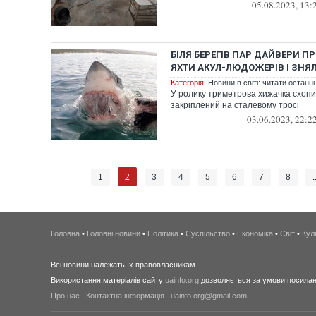
05.08.2023, 13:
БІЛЯ БЕРЕГІВ ПАР ДАЙВЕРИ 
ЯХТИ АКУЛ-ЛЮДОЖЕРІВ І ЗНЯЛ
Категорія:
Новини в світі: читати останні
У ролику триметрова хижачка схоп
закріплений на сталевому тросі
03.06.2023, 22:2
2
1
3
4
5
6
7
8
.
Головна
•
Головні новини
•
Політика
•
Суспільство
•
Економіка
•
Світ
•
Кул
Всі новини належать їх правовласникам.
Використання матеріалів сайту
uainfo.org
дозволяється за умови посиланн
Про нас
.
Контактна інформація
.
uainfo.org@gmail.com