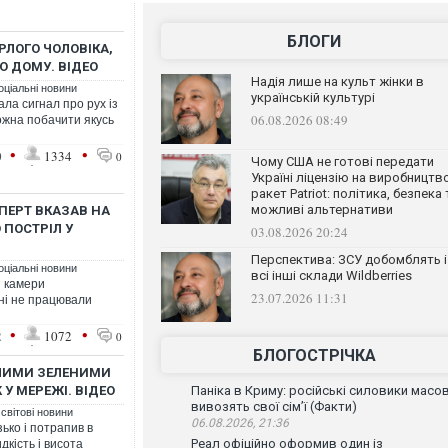
БЛОГИ
ЛОГО ЧОЛОВІКА,
О ДОМУ. ВІДЕО
Надія лише на культ жінки в
оціальні новини
українській культурі
ла сигнал про рух із
06.08.2026 08:49
ожна побачити якусь
•
•
0
1334
0
Чому США не готові передати
Україні ліцензію на виробництв
ракет Patriot: політика, безпека 
можливі альтернативи
ПЕРТ ВКАЗАВ НА
 ПОСТРІЛ У
03.08.2026 20:24
Перспектива: ЗСУ добомблять і
оціальні новини
всі інші склади Wildberries
н камери
23.07.2026 11:31
ні не працювали
•
•
2
1072
0
БЛОГОСТРІЧКА
ЮЧИМИ ЗЕЛЕНИМИ
У МЕРЕЖІ. ВІДЕО
Паніка в Криму: російські силовики масо
вивозять свої сім’ї (Факти)
 світові новини
06.08.2026, 21:36
ько і потрапив в
Реал офіційно оформив один із
дкість і висота