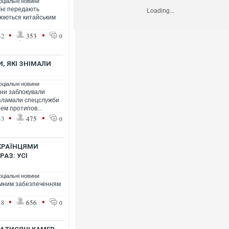
оціальні новини
їні передають
Loading...
люються китайським
•
•
32
353
0
, ЯКІ ЗНІМАЛИ
оціальні новини
їни заблокували
х зламали спецслужби
ем протипов...
•
•
43
475
0
УКРАЇНЦЯМИ
РАЗ: УСІ
оціальні новини
рамним забезпеченням
•
•
48
656
0