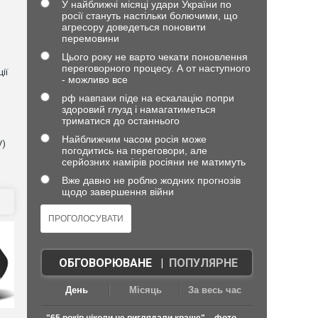
У найближчі місяці удари України по
росії стануть настільки болючими, що
агресору доведеться поновити
перемовини
Цього року не варто чекати поновлення
переговорного процесу. А от наступного
ії
- можливо все
рф навпаки піде на ескалацію попри
здоровий глузд і намагатиметься
триматися до останнього
Найближчим часом росія може
V)
погодитись на переговори, але
серйозних намірів росіяни не матимуть
Вже давно не роблю жодних прогнозів
щодо завершення війни
ОБГОВОРЮВАНЕ
|
ПОПУЛЯРНЕ
День
Місяць
За весь час