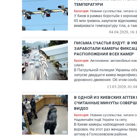
ТЕМПЕРАТУРИ
Категорія:
Новини суспільства: читати с
У Києві в рамках боротьби з корона
65 млн гривень закупили відеокамер
вимірювати температуру тіла, а тако
04.04.2020, 16:
ПИСЬМА СЧАСТЬЯ БУДУТ: В У
ЗАРАБОТАЛИ КАМЕРЫ ФИКСАЦ
РАСПОЛОЖЕНИЯ ВСЕХ КАМЕР
Категорія:
Автоновини: автомобільні нови
UAinfo
В Патрульной полиции Украины об
запуске двадцати камер видеофик
дорожного движения. Об этом сооб
ведомс...
13.03.2020, 01:0
В ОДНОЙ ИЗ КИЕВСКИХ АПТЕК
СЧИТАННЫЕ МИНУТЫ СОВЕРШ
ВИДЕО
Категорія:
Новини суспільства: читати с
Надзвичайні події України та світу.
В Киеве камеры наблюдения снова 
воровок. На этот раз женщины при
аптеку в Голосеевском районе.