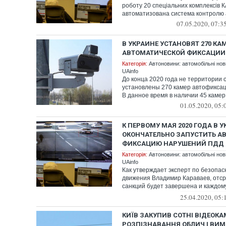
роботу 20 спеціальних комплексів 
автоматизована система контролю а
07.05.2020, 07:3
В УКРАИНЕ УСТАНОВЯТ 270 КА
АВТОМАТИЧЕСКОЙ ФИКСАЦИИ
Категорія:
Автоновини: автомобільні нови
UAinfo
До конца 2020 года не территории 
установлены 270 камер автофикса
В данное время в наличии 45 камер
01.05.2020, 05:
К ПЕРВОМУ МАЯ 2020 ГОДА В 
ОКОНЧАТЕЛЬНО ЗАПУСТИТЬ А
ФИКСАЦИЮ НАРУШЕНИЙ ПДД 
Категорія:
Автоновини: автомобільні нови
UAinfo
Как утверждает эксперт по безопа
движения Владимир Караваев, отс
санкций будет завершена и каждо
придется п...
25.04.2020, 05:
КИЇВ ЗАКУПИВ СОТНІ ВІДЕОК
РОЗПІЗНАВАННЯ ОБЛИЧ І ВИ