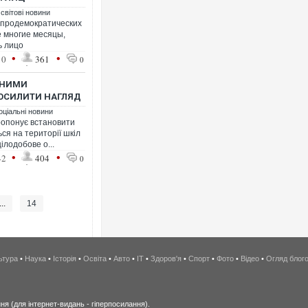
 світові новини
 продемократических
 многие месяцы,
ь лицо
•
•
10
361
0
ВНИМИ
ОСИЛИТИ НАГЛЯД
оціальні новини
ропонує встановити
ся на території шкіл
ілодобове о...
•
•
42
404
0
...
14
ьтура
•
Наука
•
Історія
•
Освіта
•
Авто
•
IT
•
Здоров'я
•
Спорт
•
Фото
•
Відео
•
Огляд блог
я (для інтернет-видань - гіперпосилання).