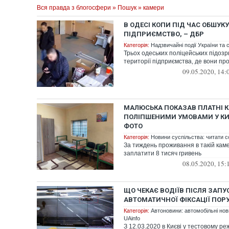
Вся правда з блогосфери
»
Пошук
» камери
В ОДЕСІ КОПИ ПІД ЧАС ОБШУКУ
ПІДПРИЄМСТВО, – ДБР
Категорія:
Надзвичайні події України та с
Трьох одеських поліцейських підозр
території підприємства, де вони пров
09.05.2020, 14:
МАЛЮСЬКА ПОКАЗАВ ПЛАТНІ К
ПОЛІПШЕНИМИ УМОВАМИ У КИЇ
ФОТО
Категорія:
Новини суспільства: читати с
За тиждень проживання в такій каме
заплатити 8 тисяч гривень
08.05.2020, 15:
ЩО ЧЕКАЄ ВОДІЇВ ПІСЛЯ ЗАП
АВТОМАТИЧНОЇ ФІКСАЦІЇ ПОР
Категорія:
Автоновини: автомобільні нови
UAinfo
З 12.03.2020 в Києві у тестовому р