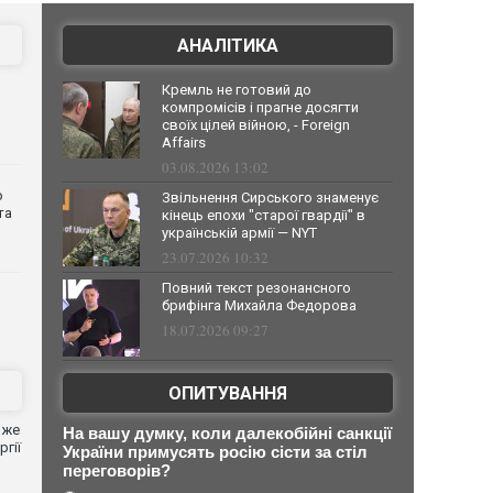
АНАЛІТИКА
Кремль не готовий до
компромісів і прагне досягти
своїх цілей війною, - Foreign
Affairs
03.08.2026 13:02
о
Звільнення Сирського знаменує
та
кінець епохи "старої гвардії" в
українській армії — NYT
23.07.2026 10:32
Повний текст резонансного
брифінга Михайла Федорова
18.07.2026 09:27
ОПИТУВАННЯ
вже
На вашу думку, коли далекобійні санкції
гії
України примусять росію сісти за стіл
переговорів?