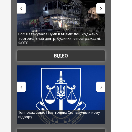
атакувала Суми КАБами: пошкоджено
Українські надзвичайники врят
льний центр, будинки, є постраждалі.
під час ліквідації масштабної л
Франції
ВІДЕО
адовцю Повітряних Сил вручили нову
Сили оборони уразили Яросла
у
губернатор регіону заявив пр
атаку. ВІДЕО