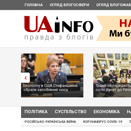
ГОЛОВНА
ОГЛЯД БЛОГОСФЕРИ
ОГЛЯД БЛОГОЖАБ
Експослу в США Стефанішиній
Трамп не передасть
обрали запобіжний захід
сотні ракет до Patri
...
ПОЛІТИКА
СУСПІЛЬСТВО
ЕКОНОМІКА
Н
РОСІЙСЬКО-УКРАЇНСЬКА ВІЙНА
КОРОНАВІРУС COVID-19