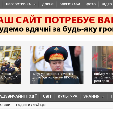
БЛОГОСТРІЧКА
ДОСЬЄ
БЛОГОЖАБИ
ФОТО
ВІДЕО
 Україні
Вибух у ресторані в Москві:
Вибух у Мос
ot, бо у США
ціллю був головком ВКС Росії,
загиблими: 
пр...
ресторан...
АДЗВИЧАЙНІ ПОДІЇ
СВІТ
КУЛЬТУРА
ЗНАННЯ
ТАРИФИ
ПОДВИГИ УКРАЇНЦІВ