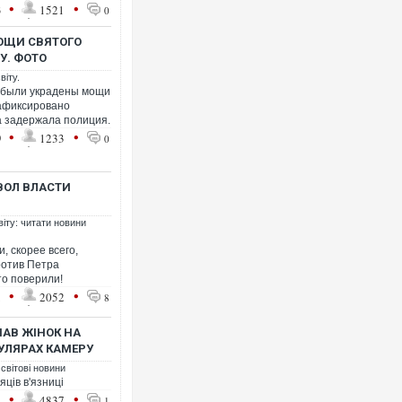
•
•
3
1521
0
МОЩИ СВЯТОГО
У. ФОТО
віту.
е были украдены мощи
Росія 
зафиксировано
торгове
а задержала полиция.
ФОТО
•
•
9
1233
0
ВОЛ ВЛАСТИ
віту: читати новини
, скорее всего,
ротив Петра
то поверили!
•
•
1
2052
8
МАВ ЖІНОК НА
Топпос
УЛЯРАХ КАМЕРУ
підозр
 світові новини
сяців в'язниці
•
•
4
4837
1