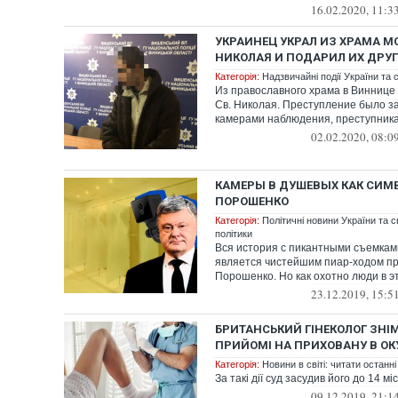
16.02.2020, 11:3
УКРАИНЕЦ УКРАЛ ИЗ ХРАМА 
НИКОЛАЯ И ПОДАРИЛ ИХ ДРУГ
Категорія:
Надзвичайні події України та с
Из православного храма в Винниц
Св. Николая. Преступление было 
камерами наблюдения, преступник
02.02.2020, 08:0
КАМЕРЫ В ДУШЕВЫХ КАК СИМ
ПОРОШЕНКО
Категорія:
Політичні новини України та с
політики
Вся история с пикантными съемками
является чистейшим пиар-ходом п
Порошенко. Но как охотно люди в э
23.12.2019, 15:5
БРИТАНСЬКИЙ ГІНЕКОЛОГ ЗНІ
ПРИЙОМІ НА ПРИХОВАНУ В ОК
Категорія:
Новини в світі: читати останні
За такі дії суд засудив його до 14 мі
09.12.2019, 21:1