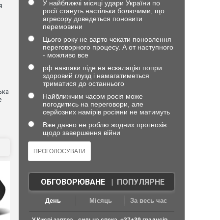
У найближчі місяці удари України по
я
росії стануть настільки болючими, що
агресору доведеться поновити
перемовини
Цього року не варто чекати поновлення
переговорного процесу. А от наступного
- можливо все
рф навпаки піде на ескалацію попри
здоровий глузд і намагатиметься
триматися до останнього
ька
Найближчим часом росія може
е
погодитись на переговори, але
серйозних намірів росіяни не матимуть
Вже давно не роблю жодних прогнозів
щодо завершення війни
ОБГОВОРЮВАНЕ
|
ПОПУЛЯРНЕ
День
Місяць
За весь час