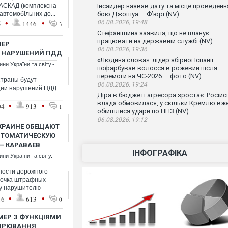
КАСКАД (комплексна
Інсайдер назвав дату та місце проведенн
втомобільних до...
бою Джошуа — Ф’юрі (NV)
•
•
06.08.2026, 19:48
5
1446
3
Стефанішина заявила, що не планує
працювати на державній службі (NV)
МЕР
06.08.2026, 19:36
 НАРУШЕНИЙ ПДД
«Людина слова»: лідер збірної Іспанії
ни України та світу.-
пофарбував волосся в рожевий після
перемоги на ЧС-2026 — фото (NV)
страны будут
06.08.2026, 19:24
ции нарушений ПДД.
Діра в бюджеті агресора зростає. Російс
.
влада обмовилася, у скільки Кремлю вж
•
•
04
913
1
обійшлися удари по НПЗ (NV)
06.08.2026, 19:12
УКРАИНЕ ОБЕЩАЮТ
ВТОМАТИЧЕСКУЮ
– КАРАВАЕВ
ІНФОГРАФІКА
ни України та світу.-
сности дорожного
рочка штрафных
му нарушителю
•
•
16
613
0
АМЕР З ФУНКЦІЯМИ
МІРЮВАННЯ