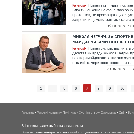
Категорія:
Новини в світі: читати останні
Власти Гонконга на фоне массовых
протестов, не прекращающихся уже
запретили демонстрантам скрыват
05.10.2019, 23:
МИКОЛА НЕГРИЧ: ЗА СПОРТИ
МАЙДАНЧИКАМИ ПОТРІБНО П
Категорія:
Новини суспільства: читати с
Депутат Київради Микола Негрич п
на спортмайданчиках, що знаходять
столиці, камери спостереження та ц
20.06.2019, 11:
7
1
...
5
6
8
9
10
Головна
•
Головні новини
•
Політика
•
Суспільство
•
Економіка
•
Світ
•
Кул
Всі новини належать їх правовласникам.
Використання матеріалів сайту
uainfo.org
дозволяється за умови посиланн