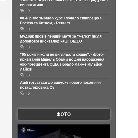
У Києві завтра - сильна спека, +37+39 градусів. -
синоптикиня
0
ФБР різко змінило курс і почало співпрацю з
Росією та Китаєм, - Reuters
0
Мудрик провів перший матч за "Челсі" після
допінгової дискваліфікації. ВІДЕО
0
"65 років ніколи не виглядали краще", - фото-
привітання Мішель Обами до дня народження
екс-президента США зібрало майже мільйон
лайків
0
Audi готується до випуску нового покоління
позашляховика Q8
0
ФОТО