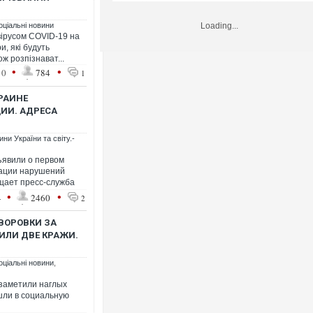
оціальні новини
Loading...
вірусом COVID-19 на
и, які будуть
ж розпізнават...
•
•
10
784
1
КРАИНЕ
ИИ. АДРЕСА
ни України та світу.-
ъявили о первом
сации нарушений
щает пресс-служба
•
•
4
2460
2
 ВОРОВКИ ЗА
ИЛИ ДВЕ КРАЖИ.
оціальні новини
,
заметили наглых
шли в социальную