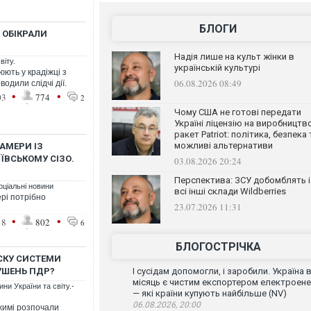
БЛОГИ
 ОБІКРАЛИ
Надія лише на культ жінки в
віту.
українській культурі
юють у крадіжці з
06.08.2026 08:49
одили слідчі дії.
•
•
03
774
2
Чому США не готові передати
Україні ліцензію на виробництв
ракет Patriot: політика, безпека 
можливі альтернативи
АМЕРИ ІЗ
ВСЬКОМУ СІЗО.
03.08.2026 20:24
Перспектива: ЗСУ добомблять і
оціальні новини
всі інші склади Wildberries
рі потрібно
23.07.2026 11:31
•
•
18
802
6
БЛОГОСТРІЧКА
УСКУ СИСТЕМИ
УШЕНЬ ПДР?
І сусідам допомогли, і заробили. Україна 
місяць є чистим експортером електроенер
ни України та світу.-
— які країни купують найбільше (NV)
06.08.2026, 20:00
ежимі розпочали