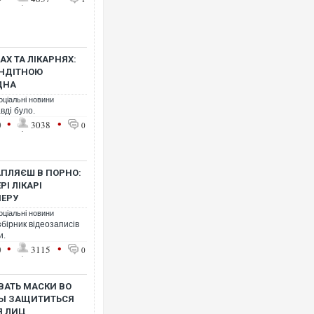
АХ ТА ЛІКАРНЯХ:
ЕНДІТНОЮ
ДНА
оціальні новини
вді було.
•
•
0
3038
0
АПЛЯЄШ В ПОРНО:
І ЛІКАРІ
МЕРУ
оціальні новини
бірник відеозаписів
и.
•
•
0
3115
0
ВАТЬ МАСКИ ВО
БЫ ЗАЩИТИТЬСЯ
Я ЛИЦ