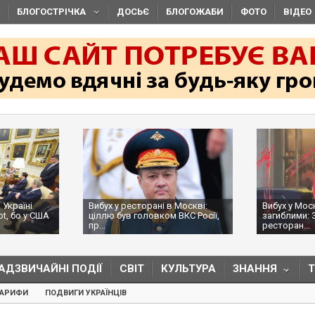
БЛОГОСТРІЧКА
ДОСЬЄ
БЛОГОЖАБИ
ФОТО
ВІДЕО
 Україні
Вибух у ресторані в Москві:
Вибух у Мос
ot, бо у США
ціллю був головком ВКС Росії,
загиблими: 
пр...
ресторан...
АДЗВИЧАЙНІ ПОДІЇ
СВІТ
КУЛЬТУРА
ЗНАННЯ
ТАРИФИ
ПОДВИГИ УКРАЇНЦІВ