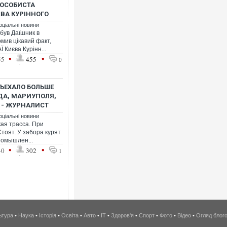
 ОСОБИСТА
ВА КУРІННОГО
оціальні новини
 був Даїшник в
омив цікавий факт,
 Києва Курінн...
•
•
55
455
0
ВЪЕХАЛО БОЛЬШЕ
ДА, МАРИУПОЛЯ,
 - ЖУРНАЛИСТ
оціальні новини
ая трасса. При
Стоят. У забора курят
номышлен...
•
•
40
302
1
ьтура
•
Наука
•
Історія
•
Освіта
•
Авто
•
IT
•
Здоров'я
•
Спорт
•
Фото
•
Відео
•
Огляд блог