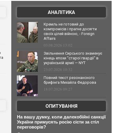
АНАЛІТИКА
Кремль не готовий до
компромісів і прагне досягти
своїх цілей війною, - Foreign
Affairs
03.08.2026 13:02
о
Звільнення Сирського знаменує
та
кінець епохи "старої гвардії" в
українській армії — NYT
23.07.2026 10:32
Повний текст резонансного
брифінга Михайла Федорова
18.07.2026 09:27
ОПИТУВАННЯ
На вашу думку, коли далекобійні санкції
України примусять росію сісти за стіл
переговорів?