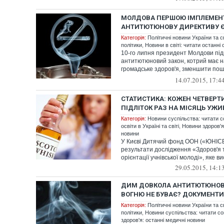
МОЛДОВА ПЕРШОЮ ІМПЛЕМЕН
АНТИТЮТЮНОВУ ДИРЕКТИВУ 
Категорія:
Політичні новини України та с
політики
,
Новини в світі: читати останні 
10-го липня президент Молдови пі
антитютюновий закон, котрий має н
громадське здоров'я, зменшити пош
посилити...
14.07.2015, 17:4
СТАТИСТИКА: КОЖЕН ЧЕТВЕРТ
ПІДЛІТОК РАЗ НА МІСЯЦЬ УЖ
Категорія:
Новини суспільства: читати с
освіти в Україні та світі
,
Новини здоров'я
новини
У Києві Дитячий фонд ООН («ЮНІС
результати дослідження «Здоров'я т
орієнтації учнівської молоді», яке ви
29.05.2015, 14:1
ДИМ ДОВКОЛА АНТИТЮТЮНОВИ
ВОГНЮ НЕ БУВАЄ? ДОКУМЕНТИ
Категорія:
Політичні новини України та с
політики
,
Новини суспільства: читати со
здоров'я: останні медичні новини