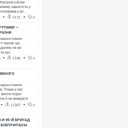
 Насіров («Блок
бияку завзятість у
головував у ро...
•
•
4
5132
0
КРУТАМИ —
КРАЇНИ
Росія атакувала Суми КАБами: 
оціальні новини
торговельний центр, будинки, є 
ті героїв, що
ФОТО
 далеко не всі
 за що...
•
•
6
1546
0
ОЖЕНОГО
оціальні новини
. Тільки у нас
 висіти поруч
оча б не викидати
•
•
12307
0
Топпосадовцю Повітряних Сил в
підозру
 И 95-Й БРИГАД
ТЬ БОЕПРИПАСЫ