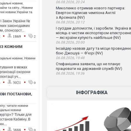
06.08.2026, 20:24
оціальні новини
,
аїни та світу.
,
Новини
Миколенко отримав нового партнера:
чні новини України та
Евертон підписав чемпіона Англії
з Арсенала (NV)
і Закон України №
06.08.2026, 20:12
яких законодавчих
І сусідам допомогли, і заробили. Україна 
и, спонсорст...
місяць є чистим експортером електроенер
•
•
2
1869
2
— які країни купують найбільше (NV)
06.08.2026, 20:00
 ІЗ КОЖНИМ
Інсайдер назвав дату та місце проведенн
бою Джошуа — Ф’юрі (NV)
06.08.2026, 19:48
оціальні новини
,
Новини
Стефанішина заявила, що не планує
итування в межах
працювати на державній службі (NV)
рганізації охорони
06.08.2026, 19:36
єнтації уч...
•
•
3
3021
0
ІНФОГРАФІКА
ОВІ ПОСТАНОВИ,
віту: читати новини
ціальні новини
кур'єр»? Тільки для
 постанов Кабміну. В
н...
•
•
3
3888
0