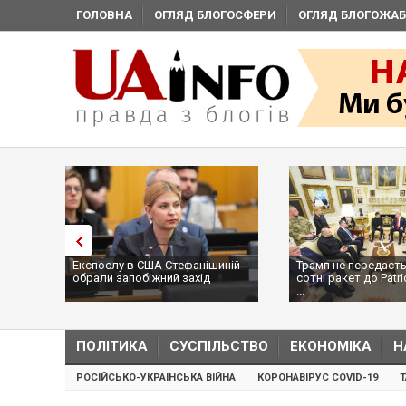
ГОЛОВНА
ОГЛЯД БЛОГОСФЕРИ
ОГЛЯД БЛОГОЖАБ
Експослу в США Стефанішиній
Трамп не передасть
обрали запобіжний захід
сотні ракет до Patri
...
ПОЛІТИКА
СУСПІЛЬСТВО
ЕКОНОМІКА
Н
РОСІЙСЬКО-УКРАЇНСЬКА ВІЙНА
КОРОНАВІРУС COVID-19