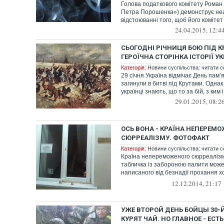
Голова податкового комітету Роман
Петра Порошенка») демонструє неа
відстоюванні того, щоб його комітет 
24.04.2015, 12:4
СЬОГОДНI РIЧНИЦЯ БОЮ ПІД 
ГЕРОЇЧНА СТОРІНКА ІСТОРІЇ У
Категорія:
Новини суспільства: читати с
29 січня Україна відмічає День пам’я
загинули в битві під Крутами. Однак
українці знають, що то за бій, з ким і
29.01.2015, 08:2
ОСЬ ВОНА - КРАЇНА НЕПЕРЕМ
СЮРРЕАЛІЗМУ. ФОТОФАКТ
Категорія:
Новини суспільства: читати с
Країна непереможеного сюрреалізму
табличка із забороною палити може
написаного від безнадії прохання х
нед...
12.12.2014, 21:17
УЖЕ ВТОРОЙ ДЕНЬ БОЙЦЫ 30-Й
КУРЯТ ЧАЙ. НО ГЛАВНОЕ - ЕС