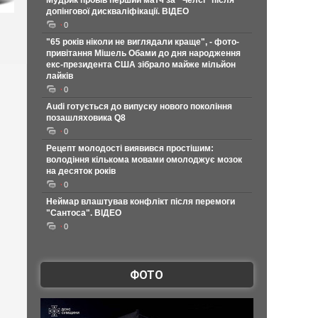
Мудрик провів перший матч за "Челсі" після
допінгової дискваліфікації. ВІДЕО
0
"65 років ніколи не виглядали краще", - фото-
привітання Мішель Обами до дня народження
екс-президента США зібрало майже мільйон
лайків
0
Audi готується до випуску нового покоління
позашляховика Q8
0
Рецепт молодості виявився простішим:
володіння кількома мовами омолоджує мозок
на десяток років
0
Неймар влаштував конфлікт після перемоги
"Сантоса". ВІДЕО
0
ФОТО