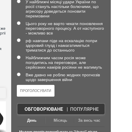
У найближчі місяці удари України по
росії стануть настільки болючими, що
агресору доведеться поновити
перемовини
Цього року не варто чекати поновлення
переговорного процесу. А от наступного
вже
- можливо все
гії
рф навпаки піде на ескалацію попри
здоровий глузд і намагатиметься
я
триматися до останнього
Найближчим часом росія може
погодитись на переговори, але
серйозних намірів росіяни не матимуть
Вже давно не роблю жодних прогнозів
щодо завершення війни
ОБГОВОРЮВАНЕ
|
ПОПУЛЯРНЕ
День
Місяць
За весь час