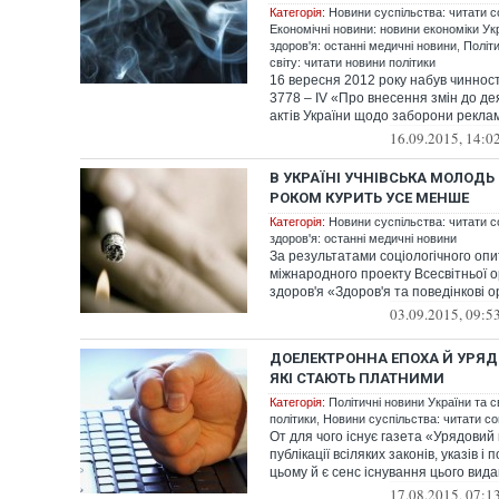
Категорія:
Новини суспільства: читати с
Економічні новини: новини економіки Укр
здоров'я: останні медичні новини
,
Політи
світу: читати новини політики
16 вересня 2012 року набув чинност
3778 – IV «Про внесення змін до де
актів України щодо заборони реклам
16.09.2015, 14:0
В УКРАЇНІ УЧНІВСЬКА МОЛОДЬ
РОКОМ КУРИТЬ УСЕ МЕНШЕ
Категорія:
Новини суспільства: читати с
здоров'я: останні медичні новини
За результатами соціологічного оп
міжнародного проекту Всесвітньої о
здоров'я «Здоров'я та поведінкові орі
03.09.2015, 09:5
ДОЕЛЕКТРОННА ЕПОХА Й УРЯД
ЯКІ СТАЮТЬ ПЛАТНИМИ
Категорія:
Політичні новини України та с
політики
,
Новини суспільства: читати со
От для чого існує газета «Урядовий 
публікації всіляких законів, указів і
цьому й є сенс існування цього видан
17.08.2015, 07:1