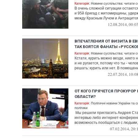
Категорія:
Новини суспільства: читати с
В очень сложной ситуации остаютс
и 95й бригад с житомирщины, удер
между Красным Лучом и Антрацито
12.08.2014, 00:0
ВПЕЧАТЛЕНИЯ ОТ ВИЗИТА В Е
ТАК БОЯТСЯ ФАНАТЫ «РУССКО
Категорія:
Новини суспільства: читати с
Кстати, курить можно везде, никто 
и не ругается, потому что ты - челов
решать: курить или нет. В помещения
22.07.2014, 10:0
ОТ КОГО ПРЯЧЕТСЯ ПРОКУРОР
ОБЛАСТИ?
Категорія:
Політичні новини України та с
політики
Мы решили пригласить Андрея Ста
интервью либо интернет-конференц
возможность пообщаться с людьми, о
07.02.2014, 20: