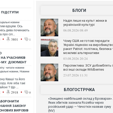
БЛОГИ
Й ПІДСТУПИ
Надія лише на культ жінки в
оціальні новини
українській культурі
тим курцям. Ось
06.08.2026 08:49
 якісь дива починають
 про сіл...
•
•
5
3801
1
Чому США не готові передати
Україні ліцензію на виробництв
ракет Patriot: політика, безпека 
можливі альтернативи
О
 НА УЧАСНИКІВ
03.08.2026 20:24
3-МУ. ДОКУМЕНТ
Перспектива: ЗСУ добомблять і
віту: читати новини
всі інші склади Wildberries
ціальні новини
,
Новини
23.07.2026 11:31
ону Кваші та його
зру. Але хіба такі
йоні ? Що ...
БЛОГОСТРІЧКА
•
•
2
2918
0
«Знищено найбільший склад у Броварах».
ЗАБОРОНИТИ
Яких збитків зазнала Rozetka через
ОНАННЯ ЗАКОНУ
російський удар — Чечоткін назвав суму
ЮНОВИХ ВИРОБІВ
(NV)