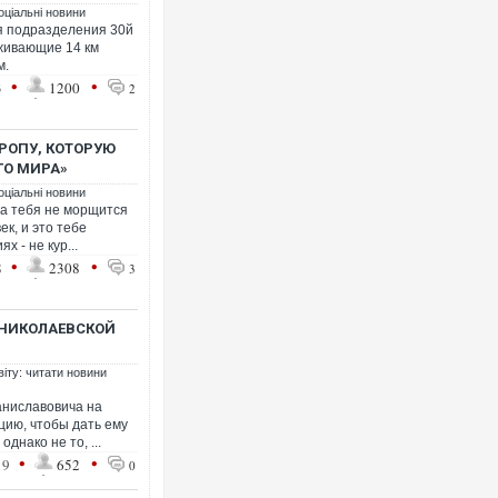
оціальні новини
я подразделения 30й
живающие 14 км
м.
•
•
3
1200
2
ВРОПУ, КОТОРУЮ
ГО МИРА»
оціальні новини
на тебя не морщится
ек, и это тебе
х - не кур...
•
•
8
2308
3
 НИКОЛАЕВСКОЙ
віту: читати новини
ниславовича на
ию, чтобы дать ему
днако не то, ...
•
•
19
652
0