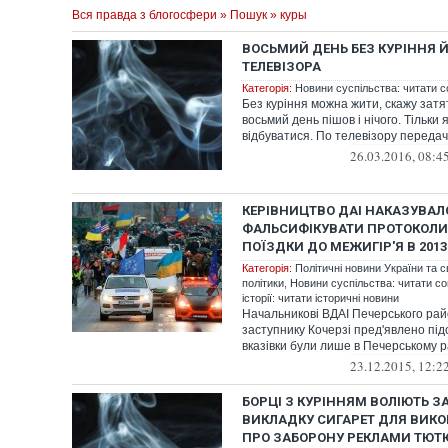
Вся правда з блогосфери
»
Пошук
» куры
ВОСЬМИЙ ДЕНЬ БЕЗ КУРІННЯ 
ТЕЛЕВІЗОРА
Категорія:
Новини суспільства: читати с
Без куріння можна жити, скажу затя
восьмий день пішов і нічого. Тільки
відбуватися. По телевізору передача
26.03.2016, 08:4
КЕРІВНИЦТВО ДАІ НАКАЗУВАЛ
ФАЛЬСИФІКУВАТИ ПРОТОКОЛИ
ПОЇЗДКИ ДО МЕЖИГІР'Я В 201
Категорія:
Політичні новини України та с
політики
,
Новини суспільства: читати со
історії: читати історичні новини
Начальникові ВДАІ Печерського рай
заступнику Кочерзі пред'явлено підо
вказівки були лише в Печерському ра
23.12.2015, 12:2
БОРЦІ З КУРІННЯМ ВОЛІЮТЬ 
ВИКЛАДКУ СИГАРЕТ ДЛЯ ВИК
ПРО ЗАБОРОНУ РЕКЛАМИ ТЮТ