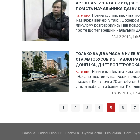
АРЕШТ АКТИВІСТА ДЗИНДЗІ —
ПОМСТА НАЧАЛЬНИКА ДАІ КИЄ
Категорія:
Новини суспільства: читати с
Їхав вчора ввечері у таксі, шофером
минулому розговорились і він повід
про те що теперешній начальник ДАЇ
23.12.2013, 16:
ТОЛЬКО ЗА ДВА ЧАСА В КИЕВ 
СТА АВТОБУСОВ ИЗ ПАВЛОГРА
ДОНЕЦКА, ДНЕПРОПЕТРОВСКА
Категорія:
Новини суспільства: читати с
Начало шестого утра. Бориспольск
въезде в Киев почти 20 автобусов. 
и пьют кофе антифашисты. Их еди
18.05.2013, 12:
5
1
2
3
4
6
7
Головна
•
Головні новини
•
Політика
•
Суспільство
•
Економіка
•
Світ
•
Кул