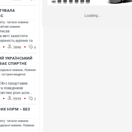
ТУВАЛА
ЄС
Loading...
віту: читати новини
світові новини
дписав
а меті захистити
иреність куріння та
•
•
4
3896
0
ИЙ УКРАЇНСЬКИЙ
ИВАЄ СПИРТНЕ
оціальні новини
,
Новини
: останні медичні
ЕФ») представив
а поведінкові
світлює різні аспе...
•
•
3
5959
2
Х НОРМ – БЕЗ
віту: читати новини
ціальні новини
,
Новини