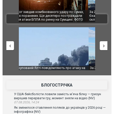
по Сумах,
За 2000 кілометрів від кордону з Україною: в
"Мої іграш
траждали
Єкатеринбурзі після атаки дронів загорівся
суперкарів
ВІДЕО
ині. ФОТО
склад Wildberries. ФОТО. ВІДЕО
о атаку на
За 2000 кілометрів від кордону з Україною: в
В Таїланді 
го диму.
Єкатеринбурзі після атаки дронів загорівся
блискавки 
склад Wildberries. ФОТО. ВІДЕО
постражда
БЛОГОСТРІЧКА
У США бейсболісти ловили замість м’яча білку — гризун
вирішив перервати гру, момент зняли на відео (NV)
07.08.2026, 14:24
Як змінилося ставлення поляків до українців у 2026 році —
інфографіка (NV)