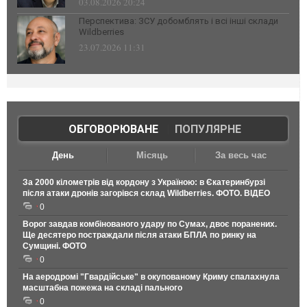
03.08.2026 20:24
Перспектива: ЗСУ добомблять і всі інші склади
Wildberries
23.07.2026 11:31
ОБГОВОРЮВАНЕ
|
ПОПУЛЯРНЕ
День
Місяць
За весь час
За 2000 кілометрів від кордону з Україною: в Єкатеринбурзі
після атаки дронів загорівся склад Wildberries. ФОТО. ВІДЕО
0
Ворог завдав комбінованого удару по Сумах, двоє поранених.
Ще десятеро постраждали після атаки БПЛА по ринку на
Сумщині. ФОТО
0
На аеродромі "Гвардійське" в окупованому Криму спалахнула
масштабна пожежа на складі пального
0