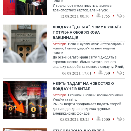
новини
У транспорт пускатимуть власників
транспортних карток, але не усіх.
•
•
12.08.2021, 00:30
1755
0
ЛОКДАУН "ДЕЛЬТА". ЧОМУ В УКРАЇНІ
ПОТРІБНА ОБОВ'ЯЗКОВА
ВАКЦИНАЦІЯ
Категорія:
Новини суспільства: читати соціальні
новини
,
Новини здоров'я: останні медичні
новини
До осені багато країн світу підходять зі
страхом нового, більш смертоносного
спалаху хвороби та нового локдауну. Який,
як показує досвід, може тривати...
•
•
06.08.2021, 17:01
730
2
НЕФТЬ ПАДАЕТ НА НОВОСТЯХ О
ЛОКДАУНЕ В КИТАЕ
Категорія:
Економічні новини: новини економіки
України та світу.
Рынок нефти продолжает падать второй
день подряд на продажах крупных
американских фондов.
•
•
05.08.2021, 03:25
1500
0
СТАЛО ВІДОМО, ЩО БУДЕ З