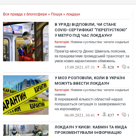
Вся правда з блогосфери
»
Пошук
» локдаун
В УРЯДІ ВІДПОВІЛИ, ЧИ СТАНЕ
COVID-СЕРТИФІКАТ "ПЕРЕПУСТКОЮ"
У МЕТРО ПІД ЧАС ЛОКДАУНУ
Категорія:
Новини суспільства: читати соціальні
новини
Прем’єр-міністр Денис Шмигаль пояснив,
як працюватиме громадський транспорт за
умов нових карантинних обмежень.
•
•
15.09.2021, 07:31
828
0
У МОЗ РОЗПОВІЛИ, КОЛИ В УКРАЇНІ
МОЖУТЬ ВВЕСТИ ЛОКДАУН
Категорія:
Новини суспільства: читати соціальні
новини
В переважній кількості областей наразі
погіршується ситуація із захворюваністю
на коронавірус.
•
•
06.09.2021, 10:41
837
1
ЛОКДАУН У КИЄВІ: КАБМІН ТА КМДА
ПРОКОМЕНТУВАЛИ ІНФОРМАЦІЮ