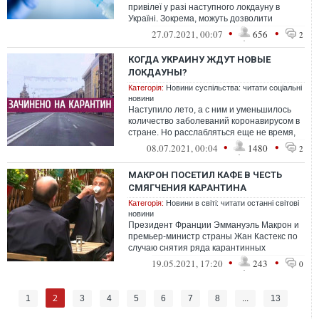
привілеї у разі наступного локдауну в
Україні. Зокрема, можуть дозволити
відвідувати ресторани та кінотеатри.
•
•
27.07.2021, 00:07
656
2
КОГДА УКРАИНУ ЖДУТ НОВЫЕ
ЛОКДАУНЫ?
Категорія:
Новини суспільства: читати соціальні
новини
Наступило лето, а с ним и уменьшилось
количество заболеваний коронавирусом в
стране. Но расслабляться еще не время,
так как в мире уже выявлены новые ...
•
•
08.07.2021, 00:04
1480
2
МАКРОН ПОСЕТИЛ КАФЕ В ЧЕСТЬ
СМЯГЧЕНИЯ КАРАНТИНА
Категорія:
Новини в світі: читати останні світові
новини
Президент Франции Эммануэль Макрон и
премьер-министр страны Жан Кастекс по
случаю снятия ряда карантинных
ограничений посетили терассу кафе
•
•
19.05.2021, 17:20
243
0
неподалеку...
2
1
3
4
5
6
7
8
...
13