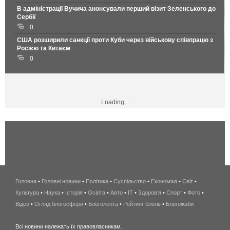
В адміністрації Вучича анонсували перший візит Зеленського до
Сербії
0
США розширили санкції проти Куби через військову співпрацю з
Росією та Китаєм
0
Loading...
Головна
•
Головні новини
•
Політика
•
Суспільство
•
Економіка
беспроводной
•
Світ
•
Культура
•
Наука
•
Історія
•
Освіта
•
Авто
•
IT
•
Здоров'я
интернет
•
Спорт
•
Фото
•
Відео
•
Огляд блогосфери
•
Блоголента
•
Рейтинг блогів
киев
•
Блогожаби
и
Всі новини належать їх правовласникам.
область