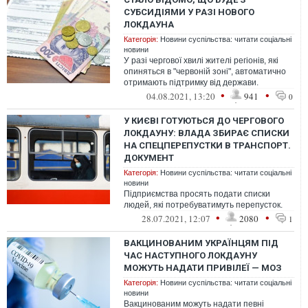
СУБСИДІЯМИ У РАЗІ НОВОГО
ЛОКДАУНА
Категорія:
Новини суспільства: читати соціальні
новини
У разі чергової хвилі жителі регіонів, які
опиняться в "червоній зоні", автоматично
отримають підтримку від держави.
•
•
04.08.2021, 13:20
941
0
У КИЄВІ ГОТУЮТЬСЯ ДО ЧЕРГОВОГО
ЛОКДАУНУ: ВЛАДА ЗБИРАЄ СПИСКИ
НА СПЕЦПЕРЕПУСТКИ В ТРАНСПОРТ.
ДОКУМЕНТ
Категорія:
Новини суспільства: читати соціальні
новини
Підприємства просять подати списки
людей, які потребуватимуть перепусток.
•
•
28.07.2021, 12:07
2080
1
ВАКЦИНОВАНИМ УКРАЇНЦЯМ ПІД
ЧАС НАСТУПНОГО ЛОКДАУНУ
МОЖУТЬ НАДАТИ ПРИВІЛЕЇ — МОЗ
Категорія:
Новини суспільства: читати соціальні
новини
Вакцинованим можуть надати певні