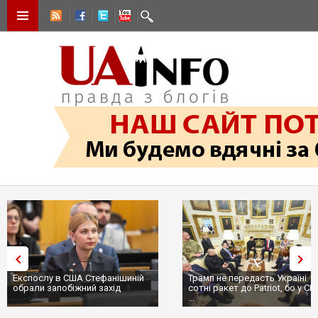
Експослу в США Стефанішиній
Трамп не передасть Україні
обрали запобіжний захід
сотні ракет до Patriot, бо у С
...