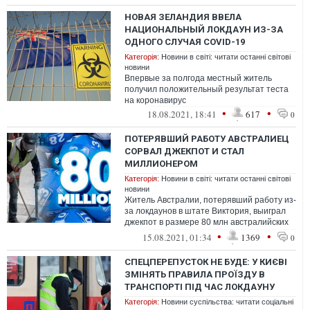
НОВАЯ ЗЕЛАНДИЯ ВВЕЛА
НАЦИОНАЛЬНЫЙ ЛОКДАУН ИЗ-ЗА
ОДНОГО СЛУЧАЯ COVID-19
Категорія:
Новини в світі: читати останні світові
новини
Впервые за полгода местный житель
получил положительный результат теста
на коронавирус
•
•
18.08.2021, 18:41
617
0
ПОТЕРЯВШИЙ РАБОТУ АВСТРАЛИЕЦ
СОРВАЛ ДЖЕКПОТ И СТАЛ
МИЛЛИОНЕРОМ
Категорія:
Новини в світі: читати останні світові
новини
Житель Австралии, потерявший работу из-
за локдаунов в штате Виктория, выиграл
джекпот в размере 80 млн австралийских
долларов (около 58,7 млн долларов...
•
•
15.08.2021, 01:34
1369
0
СПЕЦПЕРЕПУСТОК НЕ БУДЕ: У КИЄВІ
ЗМІНЯТЬ ПРАВИЛА ПРОЇЗДУ В
ТРАНСПОРТІ ПІД ЧАС ЛОКДАУНУ
Категорія:
Новини суспільства: читати соціальні