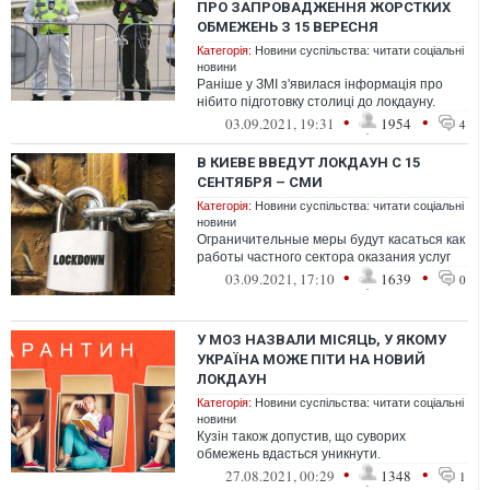
ПРО ЗАПРОВАДЖЕННЯ ЖОРСТКИХ
ОБМЕЖЕНЬ З 15 ВЕРЕСНЯ
Категорія:
Новини суспільства: читати соціальні
новини
Раніше у ЗМІ з'явилася інформація про
нібито підготовку столиці до локдауну.
•
•
03.09.2021, 19:31
1954
4
В КИЕВЕ ВВЕДУТ ЛОКДАУН С 15
СЕНТЯБРЯ – СМИ
Категорія:
Новини суспільства: читати соціальні
новини
Ограничительные меры будут касаться как
работы частного сектора оказания услуг
•
•
03.09.2021, 17:10
1639
0
У МОЗ НАЗВАЛИ МІСЯЦЬ, У ЯКОМУ
УКРАЇНА МОЖЕ ПІТИ НА НОВИЙ
ЛОКДАУН
Категорія:
Новини суспільства: читати соціальні
новини
Кузін також допустив, що суворих
обмежень вдасться уникнути.
•
•
27.08.2021, 00:29
1348
1