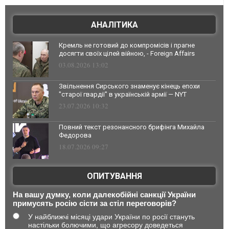
АНАЛІТИКА
Кремль не готовий до компромісів і прагне
досягти своїх цілей війною, - Foreign Affairs
03.08.2026 13:02
Звільнення Сирського знаменує кінець епохи
"старої гвардії" в українській армії — NYT
23.07.2026 10:32
Повний текст резонансного брифінга Михайла
Федорова
18.07.2026 09:27
ОПИТУВАННЯ
На вашу думку, коли далекобійні санкції України
примусять росію сісти за стіл переговорів?
У найближчі місяці удари України по росії стануть
настільки болючими, що агресору доведеться