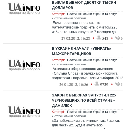
ВЫКЛАДЫВАЮТ ДЕСЯТКИ ТЫСЯЧ
ДОЛЛАРОВ
Категорія:
Політичні новини України та світу:
читати новини політики
Если произвести несложные
математические подсчеты с учетом 225
избирательных округов и 7 месяцев до
выборов, значит — до конца избирательн...
•
•
27.02.2012, 16:28
548
0
В УКРАИНЕ НАЧАЛИ «УБИРАТЬ»
МАЖОРИТАРЩИКОВ
Категорія:
Політичні новини України та світу:
читати новини політики
Активисты общественного движения
«Спільна Справ» в рамках мониторинга
подготовки к парламентским выборам 2012
года зафиксировал...
•
•
26.01.2012, 16:56
9729
5
ЗАКОН О ВЫБОРАХ ЗАПУСТИЛ 225
ЧЕРНОВЕЦКИХ ПО ВСЕЙ СТРАНЕ -
ДАНИЛЮК
Категорія:
Політичні новини України та світу:
читати новини політики
«За небольшими отличиями такой же как
для местных. Будем иметь всю