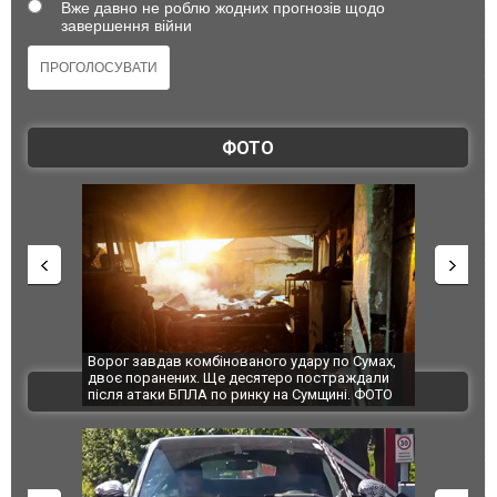
Вже давно не роблю жодних прогнозів щодо
завершення війни
ФОТО
авдав комбінованого удару по Сумах,
За 2000 кілометрів від кордону 
ранених. Ще десятеро постраждали
Єкатеринбурзі після атаки дрон
ВІДЕО
таки БПЛА по ринку на Сумщині. ФОТО
склад Wildberries. ФОТО. ВІДЕО