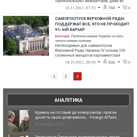
«региональную» мажоритарку. Даже во
Львове. Вообще мажоритарка по...
•
•
18.11.2011, 07:52
704
0
САМОРОСПУСК ВЕРХОВНОЙ РАДЫ
ПОДДЕРЖАТ ВСЕ, КТО НЕ ПРОХОДИТ
5%-ЫЙ БАРЬЕР
Категорія:
Політичні новини України та світу:
читати новини політики
Необходимые для самороспуска
Верховной Рады Украины IV созыва 150
сложенных мандатов парламентская
фракция «БЮТ-Батьківщина» надеется
•
•
18.10.2011, 20:50
826
0
собр...
3
1
2
АНАЛІТИКА
Кремль не готовий до компромісів і прагне
досягти своїх цілей війною, - Foreign Affairs
03.08.2026 13:02
Звільнення Сирського знаменує кінець епохи