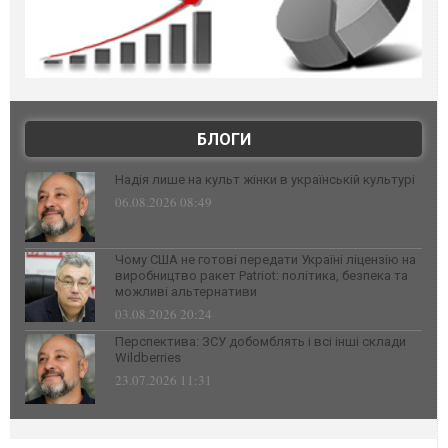
БЛОГИ
Надія лише на культ жінки в українській культурі
06.08.2026 08:49
Чому США не готові передати Україні ліцензію на
виробництво ракет Patriot: політика, безпека та
можливі альтернативи
03.08.2026 20:24
Перспектива: ЗСУ добомблять і всі інші склади
Wildberries
23.07.2026 11:31