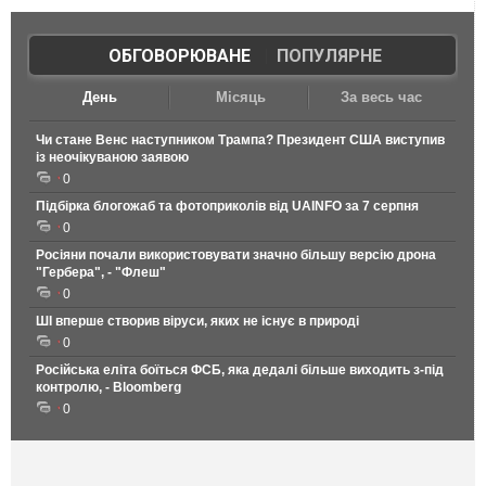
ОБГОВОРЮВАНЕ
|
ПОПУЛЯРНЕ
День
Місяць
За весь час
Чи стане Венс наступником Трампа? Президент США виступив
із неочікуваною заявою
0
Підбірка блогожаб та фотоприколів від UAINFO за 7 серпня
0
Росіяни почали використовувати значно більшу версію дрона
"Гербера", - "Флеш"
0
ШІ вперше створив віруси, яких не існує в природі
0
Російська еліта боїться ФСБ, яка дедалі більше виходить з-під
контролю, - Bloomberg
0