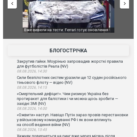
ели на тести: Ferrari готує оновлення
Вийшов трейлер нової екраніза
яховика Purosangue. ВІДЕО
фільму "Афера Томаса Крауна"
БЛОГОСТРІЧКА
Закрутив гайки. Моурінью запровадив жорсткі правила
для футболістів Реала (NV)
08.08.2026, 14:30
Сили безпілотних систем уразили ще 12 суден російського
тіньового флоту — відео (NV)
08.08.2026, 14:15
«Смертельний дефіцит». Чим ризикує Україна без
протиракет для балістики і чи можна щось зробити —
західні ЗМІ (NV)
08.08.2026, 14:00
«Ожвити» наступ. Навіщо Путін зараз провів перестановки
у військовому командуванні РФ і як вони вплинуть
на спосіб ведення війни (NV)
08.08.2026, 13:45
Хижняк повернеться на ринг вже через місяць після