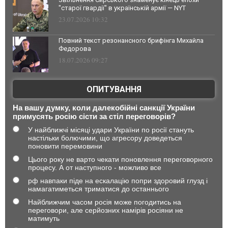
"старої гвардії" в українській армії — NYT
23.07.2026 10:32
Повний текст резонансного брифінга Михайла
Федорова
18.07.2026 09:27
ОПИТУВАННЯ
На вашу думку, коли далекобійні санкції України
примусять росію сісти за стіл переговорів?
У найближчі місяці удари України по росії стануть
настільки болючими, що агресору доведеться
поновити перемовини
Цього року не варто чекати поновлення переговорного
процесу. А от наступного - можливо все
рф навпаки піде на ескалацію попри здоровий глузд і
намагатиметься триматися до останнього
Найближчим часом росія може погодитись на
переговори, але серйозних намірів росіяни не
матимуть