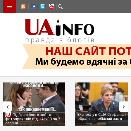
Експослу в США Стефанішині
Підбірка блогожаб та
обрали запобіжний захід
фотоприколів від UAINFO за 7
серпня