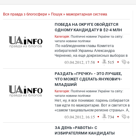
Вся правда з блогосфери
»
Пошук
» мажоритарная система
ПОБЕДА НА ОКРУГЕ ОБОЙДЕТСЯ
ОДНОМУ КАНДИДАТУ В $2-4 МЛН
Категорія:
Політичні новини України та світу:
читати новини політики
По наблюдениям главы Комитета
избирателей Украины Александра
Черненко, на еще докризисных выборах в
Киеве цена голоса доходила до 200
•
•
03.04.2012, 17:58
515
0
гривен. Пр...
РАЗДАТЬ «ГРЕЧКУ» - ЭТО ЛУЧШЕЕ,
ЧТО МОЖЕТ СДЕЛАТЬ ЯНУКОВИЧ-
МЛАДШИЙ
Категорія:
Політичні новини України та світу:
читати новини політики
Нет, ну, я все понимаю: парень собирается
там идти по мажоритарке. Вот и светится в
«самом танцевальном регионе страны». А,
вообще советую...
•
•
03.04.2012, 16:15
734
0
ЗА ДЕНЬ «РАБОТЫ» С
ИЗБИРАТЕЛЯМИ КАНДИДАТЫ