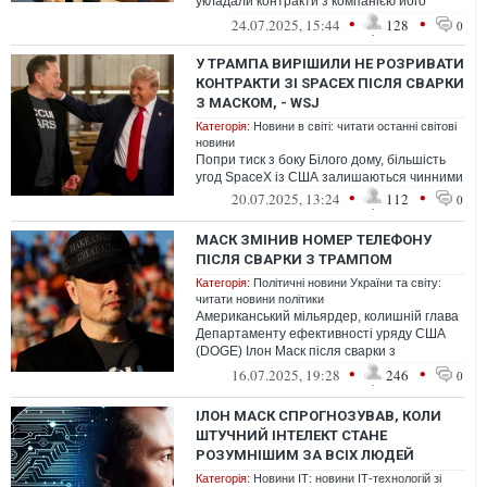
укладали контракти з компанією його
колишнього радника Ілона Маска xAI. Про
•
•
24.07.2025, 15:44
128
0
це з...
У ТРАМПА ВИРІШИЛИ НЕ РОЗРИВАТИ
КОНТРАКТИ ЗІ SPACEX ПІСЛЯ СВАРКИ
З МАСКОМ, - WSJ
Категорія:
Новини в світі: читати останні світові
новини
Попри тиск з боку Білого дому, більшість
угод SpaceX із США залишаються чинними
•
•
20.07.2025, 13:24
112
0
МАСК ЗМІНИВ НОМЕР ТЕЛЕФОНУ
ПІСЛЯ СВАРКИ З ТРАМПОМ
Категорія:
Політичні новини України та світу:
читати новини політики
Американський мільярдер, колишній глава
Департаменту ефективності уряду США
(DOGE) Ілон Маск після сварки з
президентом Дональдом Трампом змінив
•
•
16.07.2025, 19:28
246
0
номер...
ІЛОН МАСК СПРОГНОЗУВАВ, КОЛИ
ШТУЧНИЙ ІНТЕЛЕКТ СТАНЕ
РОЗУМНІШИМ ЗА ВСІХ ЛЮДЕЙ
Категорія:
Новини ІТ: новини ІТ-технологій зі