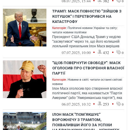
•
•
08.07.2025, 15:44
382
0
ТРАМП: МАСК ПОВНІСТЮ "ЗІЙШОВ З
КОТУШОК" І ПЕРЕТВОРИВСЯ НА
КАТАСТРОФУ
Категорія:
Політичні новини України та світу:
читати новини політики
Президент США Дональд Трамп у неділю
"засмутився" через те, що його колишній
лояльний прихильник Ілон Маск вирішив
створити політичну партію.
•
•
07.07.2025, 10:00
432
0
"ЩОБ ПОВЕРНУТИ СВОБОДУ": МАСК
ОГОЛОСИВ ПРО СТВОРЕННЯ ВЛАСНОЇ
ПАРТІЇ
Категорія:
Новини в світі: читати останні світові
новини
Ілон Маск оголосив про створення власної
політичної партії, яка називається "Партія
Америки" (або "Американська партія"), яка
відновить демократію та ...
•
•
06.07.2025, 10:32
253
0
ІЛОН МАСК "ПОМ'ЯКШУЄ"
ВОРОЖНЕЧУ З ТРАМПОМ,
ПОХВАЛИВШИ ЙОГО ЗА УСПІХИ