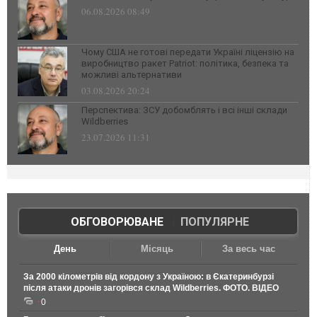
06.08.2026 08:49
Чому США не готові передати Україні ліцензію на
виробництво ракет Patriot: політика, безпека та
можливі альтернативи
03.08.2026 20:24
Перспектива: ЗСУ добомблять і всі інші склади
Wildberries
23.07.2026 11:31
ОБГОВОРЮВАНЕ
|
ПОПУЛЯРНЕ
День
Місяць
За весь час
За 2000 кілометрів від кордону з Україною: в Єкатеринбурзі
після атаки дронів загорівся склад Wildberries. ФОТО. ВІДЕО
0