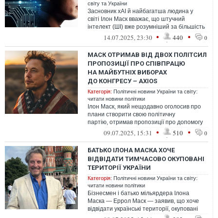
світу та України
Засновник xAI й найбагатша людина у
світі Ілон Маск вважає, що штучний
інтелект (ШІ) вже розумніший за більшість
людей, а до кінця поточного десятиліт...
•
•
14.07.2025, 23:30
440
0
МАСК ОТРИМАВ ВІД ДВОХ ПОЛІТСИЛ
ПРОПОЗИЦІЇ ПРО СПІВПРАЦЮ
НА МАЙБУТНІХ ВИБОРАХ
ДО КОНГРЕСУ – AXIOS
Категорія:
Політичні новини України та світу:
читати новини політики
Ілон Маск, який нещодавно оголосив про
плани створити свою політичну
партію, отримав пропозиції про допомогу
від партії Вперед на чолі з Ендрю Янгом, ...
•
•
09.07.2025, 15:31
510
0
БАТЬКО ІЛОНА МАСКА ХОЧЕ
ВІДВІДАТИ ТИМЧАСОВО ОКУПОВАНІ
ТЕРИТОРІЇ УКРАЇНИ
Категорія:
Політичні новини України та світу:
читати новини політики
Бізнесмен і батько мільярдера Ілона
Маска — Еррол Маск — заявив, що хоче
відвідати українські території, окуповані
Росією.