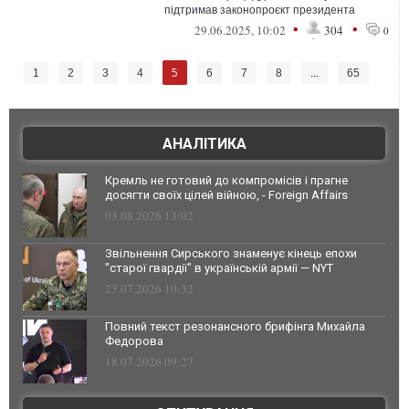
підтримав законопроєкт президента
Дональда Трампа про скорочення податків
•
•
29.06.2025, 10:02
304
0
і ...
5
1
2
3
4
6
7
8
...
65
АНАЛІТИКА
Кремль не готовий до компромісів і прагне
досягти своїх цілей війною, - Foreign Affairs
03.08.2026 13:02
Звільнення Сирського знаменує кінець епохи
"старої гвардії" в українській армії — NYT
23.07.2026 10:32
Повний текст резонансного брифінга Михайла
Федорова
18.07.2026 09:27