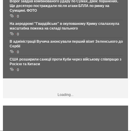
Ворог завдав комбінованого удару по Сумах, двоє поранених.
Ще десятеро постраждали після атаки БПЛА по ринку на
Сумщині. ФОТО
0
На аеродромі "Гвардійське" в окупованому Криму спалахнула
масштабна пожежа на складі пального
0
В адміністрації Вучича анонсували перший візит Зеленського до
Сербії
0
США розширили санкції проти Куби через військову співпрацю з
Росією та Китаєм
0
Loading...