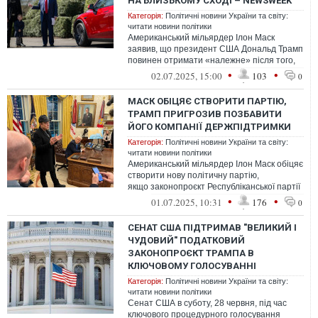
НА БЛИЗЬКОМУ СХОДІ – NEWSWEEK
Категорія:
Політичні новини України та світу:
читати новини політики
Американський мільярдер Ілон Маск
заявив, що президент США Дональд Трамп
повинен отримати «належне» після того,
як Білий дім оголосив, що Ізраїль пого...
•
•
02.07.2025, 15:00
103
0
МАСК ОБІЦЯЄ СТВОРИТИ ПАРТІЮ,
ТРАМП ПРИГРОЗИВ ПОЗБАВИТИ
ЙОГО КОМПАНІЇ ДЕРЖПІДТРИМКИ
Категорія:
Політичні новини України та світу:
читати новини політики
Американський мільярдер Ілон Маск обіцяє
створити нову політичну партію,
якщо законопроєкт Республіканської партії
про податки і витрати буде ухвалено...
•
•
01.07.2025, 10:31
176
0
СЕНАТ США ПІДТРИМАВ "ВЕЛИКИЙ І
ЧУДОВИЙ" ПОДАТКОВИЙ
ЗАКОНОПРОЄКТ ТРАМПА В
КЛЮЧОВОМУ ГОЛОСУВАННІ
Категорія:
Політичні новини України та світу:
читати новини політики
Сенат США в суботу, 28 червня, під час
ключового процедурного голосування