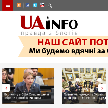
Експослу в США Стефанішиній
Трамп не передасть Україні
обрали запобіжний захід
сотні ракет до Patriot, бо у С
...