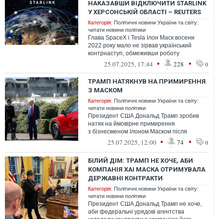
НАКАЗАВШИ ВІДКЛЮЧИТИ STARLINK
У ХЕРСОНСЬКІЙ ОБЛАСТІ – REUTERS
Категорія:
Політичні новини України та світу:
читати новини політики
Глава SpaceX і Tesla Ілон Маск восени
2022 року мало не зірвав український
контрнаступ, обмеживши роботу
супутникових терміналів Starlink на частині
•
•
25.07.2025, 17:44
228
0
т...
ТРАМП НАТЯКНУВ НА ПРИМИРЕННЯ
З МАСКОМ
Категорія:
Політичні новини України та світу:
читати новини політики
Президент США Дональд Трамп зробив
натяк на ймовірне примирення
з бізнесменом Ілоном Маском після
публічного конфлікту, що стався між ними.
•
•
25.07.2025, 12:00
74
0
БІЛИЙ ДІМ: ТРАМП НЕ ХОЧЕ, АБИ
КОМПАНІЯ XAI МАСКА ОТРИМУВАЛА
ДЕРЖАВНІ КОНТРАКТИ
Категорія:
Політичні новини України та світу:
читати новини політики
Президент США Дональд Трамп не хоче,
аби федеральні урядові агентства