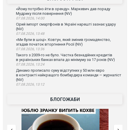
«Йому потрібно йти в оренду». Маркевич дав пораду
Мудрику після повернення (NV)
07.08.2026, 14:00
Сірий імпорт смартфонів в Україні нарешті зазнає удару
(NV)
07.08.2026, 13:48
«Ми були в шоці». Ковтун, який змінив громадянство,
згадав початок вторгнення Росії (NV)
07.08.2026, 13:36
Такого з 2009-го не було. Частка безнадійних кредитів
в українських банках впала до мінімуму за 17 років (NV)
07.08.2026, 13:24
Динамо прописало суму відступних у 50 млн євро
в контракті найкращого бомбардира команди — журналіст
(NV)
07.08.2026, 13:12
БЛОГОЖАБИ