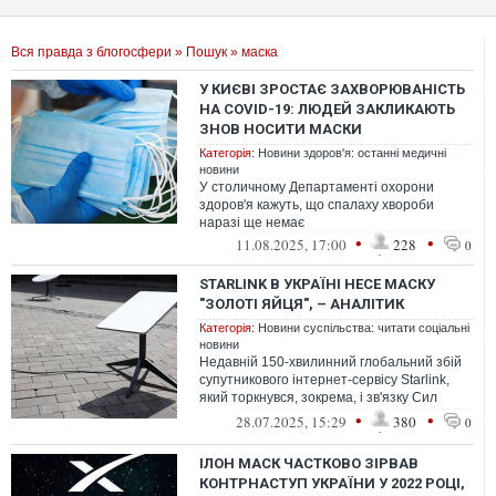
Вся правда з блогосфери
»
Пошук
» маска
У КИЄВІ ЗРОСТАЄ ЗАХВОРЮВАНІСТЬ
НА COVID-19: ЛЮДЕЙ ЗАКЛИКАЮТЬ
ЗНОВ НОСИТИ МАСКИ
Категорія:
Новини здоров'я: останні медичні
новини
У столичному Департаменті охорони
здоров'я кажуть, що спалаху хвороби
наразі ще немає
•
•
11.08.2025, 17:00
228
0
STARLINK В УКРАЇНІ НЕСЕ МАСКУ
"ЗОЛОТІ ЯЙЦЯ", – АНАЛІТИК
Категорія:
Новини суспільства: читати соціальні
новини
Недавній 150-хвилинний глобальний збій
супутникового інтернет-сервісу Starlink,
який торкнувся, зокрема, і зв'язку Сил
оборони України, зайвий раз під...
•
•
28.07.2025, 15:29
380
0
ІЛОН МАСК ЧАСТКОВО ЗІРВАВ
КОНТРНАСТУП УКРАЇНИ У 2022 РОЦІ,