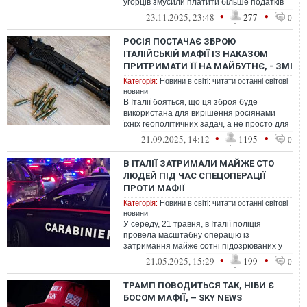
угорців змусили платити більше податків
"для продовження війни"
•
•
23.11.2025, 23:48
277
0
РОСІЯ ПОСТАЧАЄ ЗБРОЮ
ІТАЛІЙСЬКІЙ МАФІЇ ІЗ НАКАЗОМ
ПРИТРИМАТИ ЇЇ НА МАЙБУТНЄ, - ЗМІ
Категорія:
Новини в світі: читати останні світові
новини
В Італії бояться, що ця зброя буде
використана для вирішення росіянами
їхніх геополітичних задач, а не просто для
заробітку на італійських мафіозі
•
•
21.09.2025, 14:12
1195
0
В ІТАЛІЇ ЗАТРИМАЛИ МАЙЖЕ СТО
ЛЮДЕЙ ПІД ЧАС СПЕЦОПЕРАЦІЇ
ПРОТИ МАФІЇ
Категорія:
Новини в світі: читати останні світові
новини
У середу, 21 травня, в Італії поліція
провела масштабну операцію із
затримання майже сотні підозрюваних у
зв’язках із мафіозним кланом "Ндрангета",
•
•
21.05.2025, 15:29
199
0
що...
ТРАМП ПОВОДИТЬСЯ ТАК, НІБИ Є
БОСОМ МАФІЇ, – SKY NEWS