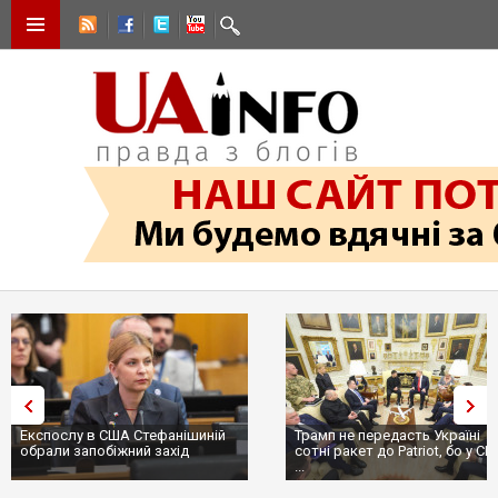
Експослу в США Стефанішиній
Трамп не передасть Україні
обрали запобіжний захід
сотні ракет до Patriot, бо у С
...