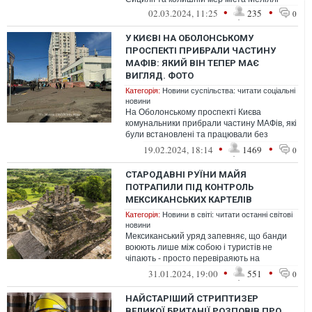
•
•
02.03.2024, 11:25
235
0
У КИЄВІ НА ОБОЛОНСЬКОМУ
ПРОСПЕКТІ ПРИБРАЛИ ЧАСТИНУ
МАФІВ: ЯКИЙ ВІН ТЕПЕР МАЄ
ВИГЛЯД. ФОТО
Категорія:
Новини суспільства: читати соціальні
новини
На Оболонському проспекті Києва
комунальники прибрали частину МАФів, які
були встановлені та працювали без
відповідних документів. Навесні на місці
•
•
19.02.2024, 18:14
1469
0
ла...
СТАРОДАВНІ РУЇНИ МАЙЯ
ПОТРАПИЛИ ПІД КОНТРОЛЬ
МЕКСИКАНСЬКИХ КАРТЕЛІВ
Категорія:
Новини в світі: читати останні світові
новини
Мексиканський уряд запевняє, що банди
воюють лише між собою і туристів не
чіпають - просто перевіраяють на
блокпостах.
•
•
31.01.2024, 19:00
551
0
НАЙСТАРІШИЙ СТРИПТИЗЕР
ВЕЛИКОЇ БРИТАНІЇ РОЗПОВІВ ПРО