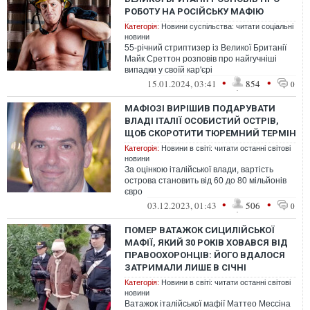
РОБОТУ НА РОСІЙСЬКУ МАФІЮ
Категорія:
Новини суспільства: читати соціальні
новини
55-річний стриптизер із Великої Британії
Майк Среттон розповів про найгучніші
випадки у своїй кар'єрі
•
•
15.01.2024, 03:41
854
0
МАФІОЗІ ВИРІШИВ ПОДАРУВАТИ
ВЛАДІ ІТАЛІЇ ОСОБИСТИЙ ОСТРІВ,
ЩОБ СКОРОТИТИ ТЮРЕМНИЙ ТЕРМІН
Категорія:
Новини в світі: читати останні світові
новини
За оцінкою італійської влади, вартість
острова становить від 60 до 80 мільйонів
євро
•
•
03.12.2023, 01:43
506
0
ПОМЕР ВАТАЖОК СИЦИЛІЙСЬКОЇ
МАФІЇ, ЯКИЙ 30 РОКІВ ХОВАВСЯ ВІД
ПРАВООХОРОНЦІВ: ЙОГО ВДАЛОСЯ
ЗАТРИМАЛИ ЛИШЕ В СІЧНІ
Категорія:
Новини в світі: читати останні світові
новини
Ватажок італійської мафії Маттео Мессіна