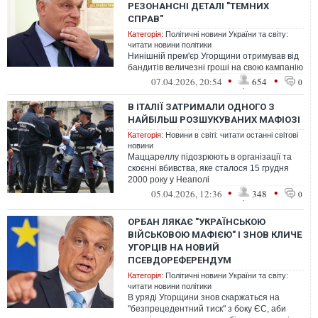
РЕЗОНАНСНІ ДЕТАЛІ "ТЕМНИХ
СПРАВ"
Категорія:
Політичні новини України та світу:
читати новини політики
Нинішній прем'єр Угорщини отримував від
бандитів величезні гроші на свою кампанію
•
•
07.04.2026, 20:54
654
0
В ІТАЛІЇ ЗАТРИМАЛИ ОДНОГО З
НАЙБІЛЬШ РОЗШУКУВАНИХ МАФІОЗІ
Категорія:
Новини в світі: читати останні світові
новини
Маццареллу підозрюють в організації та
скоєнні вбивства, яке сталося 15 грудня
2000 року у Неаполі
•
•
05.04.2026, 12:36
348
0
ОРБАН ЛЯКАЄ "УКРАЇНСЬКОЮ
ВІЙСЬКОВОЮ МАФІЄЮ" І ЗНОВ КЛИЧЕ
УГОРЦІВ НА НОВИЙ
ПСЕВДОРЕФЕРЕНДУМ
Категорія:
Політичні новини України та світу:
читати новини політики
В уряді Угорщини знов скаржаться на
"безпрецедентний тиск" з боку ЄС, аби