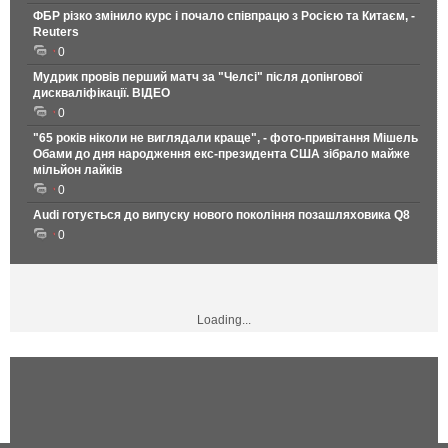
ФБР різко змінило курс і почало співпрацю з Росією та Китаєм, -
Reuters
0
Мудрик провів перший матч за "Челсі" після допінгової
дискваліфікації. ВІДЕО
0
"65 років ніколи не виглядали краще", - фото-привітання Мішель
Обами до дня народження екс-президента США зібрало майже
мільйон лайків
0
Audi готується до випуску нового покоління позашляховика Q8
0
Loading...