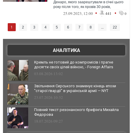
Денаро, якого заарештували в січні цього
року після того, як провів 30 років,
помер. На момент арешту він хво...
•
•
25.09.2023, 12:00
441
0
1
2
3
4
5
6
7
8
...
22
АНАЛІТИКА
Кремль не готовий до компромісів і прагне
досягти своїх цілей війною, - Foreign Affairs
03.08.2026 13:02
Звільнення Сирського знаменує кінець епохи
"старої гвардії" в українській армії — NYT
23.07.2026 10:32
Повний текст резонансного брифінга Михайла
Федорова
18.07.2026 09:27