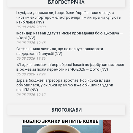
БЛОГОСТРІЧКА
І сусідам допомогли, і заробили. Україна вже місяць є
чистим експортером електроенергії — які країни купують
найбільше (NV)
06.08.2026, 20:00
Інсайдер назвав дату та місце проведення бою Джошуа —
Ф’юрі (NV)
06.08.2026, 19:48
Стефанішина заявила, що не планує працювати
на державній службі (NV)
06.08.2026, 19:36
«Людина слова»: лідер збірної Іспанії пофарбував волосся
в рожевий після перемоги на ЧС-2026 — фото (NV)
06.08.2026, 19:24
Діра в бюджеті агресора зростає. Російська влада
обмовилася, у скільки Кремлю вже обійшлися удари
по НПЗ (NV)
06.08.2026, 19:12
БЛОГОЖАБИ