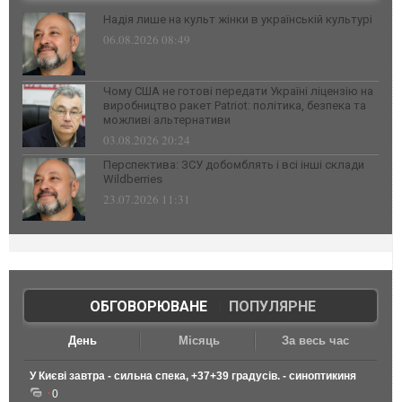
Надія лише на культ жінки в українській культурі
06.08.2026 08:49
Чому США не готові передати Україні ліцензію на
виробництво ракет Patriot: політика, безпека та
можливі альтернативи
03.08.2026 20:24
Перспектива: ЗСУ добомблять і всі інші склади
Wildberries
23.07.2026 11:31
ОБГОВОРЮВАНЕ
|
ПОПУЛЯРНЕ
День
Місяць
За весь час
У Києві завтра - сильна спека, +37+39 градусів. - синоптикиня
0