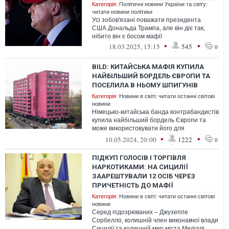
Категорія:
Політичні новини України та світу:
читати новини політики
Усі зобов'язані поважати президента
США Дональда Трампа, але він діє так,
нібито він є босом мафії
•
•
18.03.2025, 15:15
545
0
BILD: КИТАЙСЬКА МАФІЯ КУПИЛА
НАЙБІЛЬШИЙ БОРДЕЛЬ ЄВРОПИ ТА
ПОСЕЛИЛА В НЬОМУ ШПИГУНІВ
Категорія:
Новини в світі: читати останні світові
новини
Німецько-китайська банда контрабандистів
купила найбільший бордель Європи та
може використовувати його для
вербування шпигунів і відмивання грошей.
•
•
10.05.2024, 20:00
1222
0
ПІДКУП ГОЛОСІВ І ТОРГІВЛЯ
НАРКОТИКАМИ: НА СИЦИЛІЇ
ЗААРЕШТУВАЛИ 12 ОСІБ ЧЕРЕЗ
ПРИЧЕТНІСТЬ ДО МАФІЇ
Категорія:
Новини в світі: читати останні світові
новини
Серед підозрюваних – Джузеппе
Сорбелло, колишній член виконавчої влади
Сицилії та колишній мер міста Меліллі