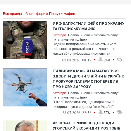
Вся правда з блогосфери
»
Пошук
» мафия
У РФ ЗАПУСТИЛИ ФЕЙК ПРО УКРАЇНУ
ТА ІТАЛІЙСЬКУ МАФІЮ
Категорія:
Політичні новини України та світу:
читати новини політики
Подібні повідомлення не мають нічого
спільного з реальністю та є частиною
масштабної інформаційної кампанії
Кремля
•
•
02.08.2026, 08:12
249
0
ІТАЛІЙСЬКА МАФІЯ НАМАГАЄТЬСЯ
ЗДОБУТИ ДРОНИ З ВІЙНИ В УКРАЇНІ:
ПРОКУРОР ПАЛЕРМО ПОПЕРЕДИВ
ПРО НОВУ ЗАГРОЗУ
Категорія:
Політичні новини України та світу:
читати новини політики
В Італії побоюються, що мафія почне
використовувати дрони "як в Україні"
•
•
28.07.2026, 22:56
578
0
ЯК ОРБАН ПРИЙШОВ ДО ВЛАДИ:
УГОРСЬКИЙ ЕКСБАНДИТ РОЗПОВІВ