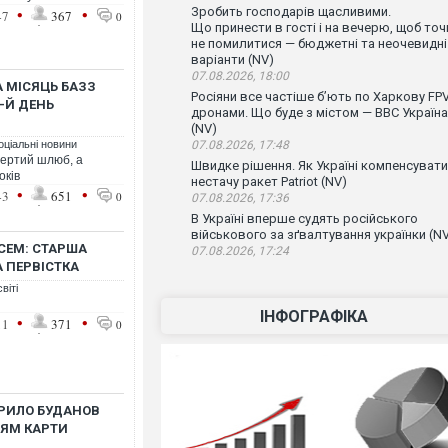
•
•
Зробить господарів щасливими.
47
367
0
Що принести в гості і на вечерю, щоб точ
не помилитися — бюджетні та неочевидні
варіанти (NV)
07.08.2026, 18:00
 МІСЯЦЬ БАЗЗ
Росіяни все частіше бʼють по Харкову FPV
-Й ДЕНЬ
дронами. Що буде з містом — ВВС Україна
(NV)
оціальні новини
07.08.2026, 17:48
вертий шлюб, а
Швидке рішення. Як Україні компенсувати
оків
нестачу ракет Patriot (NV)
•
•
43
651
0
07.08.2026, 17:36
В Україні вперше судять російського
військового за зґвалтування українки (N
СЕМ: СТАРША
07.08.2026, 17:24
 ПЕРВІСТКА
віті
ІНФОГРАФІКА
•
•
11
371
0
ИРИЛО БУДАНОВ
НЯМ КАРТИ