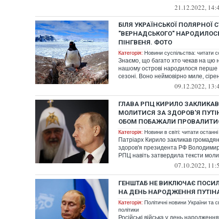
Останньому 21 г...
21.12.2022, 14:
БІЛЯ УКРАЇНСЬКОЇ ПОЛЯРНОЇ С
"ВЕРНАДСЬКОГО" НАРОДИЛОС
ПІНГВЕНЯ. ФОТО
Категорія:
Новини суспільства: читати с
Знаємо, що багато хто чекав на цю 
нашому острові народилося перше п
сезоні. Воно неймовірно миле, сірень
09.12.2022, 13:
ГЛАВА РПЦ КИРИЛО ЗАКЛИКАВ
МОЛИТИСЯ ЗА ЗДОРОВ'Я ПУТІН
ОБОМ ПОБАЖАЛИ ПРОВАЛИТИС
Категорія:
Новини в світі: читати останні
Патріарх Кирило закликав громадян
здоров'я президента РФ Володимира
РПЦ навіть затвердила тексти молит
07.10.2022, 11:
ГЕНШТАБ НЕ ВИКЛЮЧАЄ ПОСИЛ
НА ДЕНЬ НАРОДЖЕННЯ ПУТІН
Категорія:
Політичні новини України та с
політики
Російські війська у день народженн