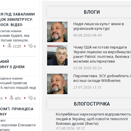
БЛОГИ
СЯ ПІД ЗАВАЛАМИ
ДОК ЗЕМЛЕТРУСУ:
Надія лише на культ жінки в
ЛОСЯ. ВІДЕО
українській культурі
 світові новини
06.08.2026 08:49
алами будівлі, яка
 батьки загинули.
•
•
1
1125
0
Чому США не готові передати
Україні ліцензію на виробництв
ракет Patriot: політика, безпека 
можливі альтернативи
СЬКИЙ
ИНУ З ДНЕМ
03.08.2026 20:24
Перспектива: ЗСУ добомблять і
оціальні новини
всі інші склади Wildberries
нський привітав
23.07.2026 11:31
6 лютого першій леді
•
•
10
451
0
БЛОГОСТРІЧКА
СІМ'Ї. ПРИНЦЕСА
ИНУ
Колумбійські наркокартелі відправляють
людей в Україну, щоб освоїти технології
віті
бойових дронів (Факти)
а королеви Елизавети
07.08.2026, 18:12
дитину.