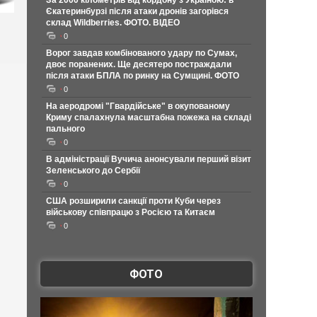
За 2000 кілометрів від кордону з Україною: в
Єкатеринбурзі після атаки дронів загорівся
склад Wildberries. ФОТО. ВІДЕО
0
Ворог завдав комбінованого удару по Сумах,
двоє поранених. Ще десятеро постраждали
після атаки БПЛА по ринку на Сумщині. ФОТО
0
На аеродромі "Гвардійське" в окупованому
Криму спалахнула масштабна пожежа на складі
пального
0
В адміністрації Вучича анонсували перший візит
Зеленського до Сербії
0
США розширили санкції проти Куби через
військову співпрацю з Росією та Китаєм
0
ФОТО