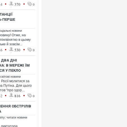
•
•
44
370
0
ТАНЦІЇ
Ь ПЕРШЕ
оціальні новини
новину! Отже, на
Ворог завдав комбінованог
інгвінятко в цьому
двоє поранених. Ще десят
ке й зовсім...
після атаки БПЛА по ринку
•
•
46
530
0
 ДВА ДНІ
А: В МЕРЕЖІ ЇМ
Я У ПЕКЛО
 світові новини
 Росії молитися за
 Путіна. Для цього
ов "про здор...
•
•
52
816
0
ЕННЯ ОБСТРІЛІВ
А
В окупованій Ялті повідом
порт: над містом навис ст
віту: читати новини
ВІДЕО
я диктатора