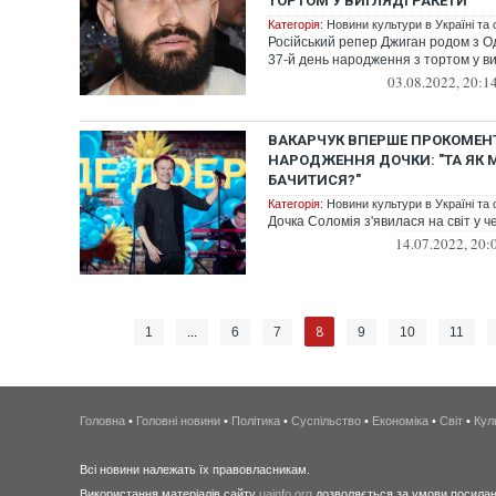
ТОРТОМ У ВИГЛЯДІ РАКЕТИ
Категорія:
Новини культури в Україні та с
Російський репер Джиган родом з Од
37-й день народження з тортом у ви
03.08.2022, 20:1
ВАКАРЧУК ВПЕРШЕ ПРОКОМЕН
НАРОДЖЕННЯ ДОЧКИ: "ТА ЯК
БАЧИТИСЯ?"
Категорія:
Новини культури в Україні та с
Дочка Соломія з'явилася на світ у ч
14.07.2022, 20:
8
1
...
6
7
9
10
11
Головна
•
Головні новини
•
Політика
•
Суспільство
•
Економіка
•
Світ
•
Кул
Всі новини належать їх правовласникам.
Використання матеріалів сайту
uainfo.org
дозволяється за умови посиланн