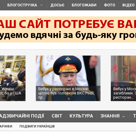
БЛОГОСТРІЧКА
ДОСЬЄ
БЛОГОЖАБИ
ФОТО
ВІДЕО
 Україні
Вибух у ресторані в Москві:
Вибух у Мос
ot, бо у США
ціллю був головком ВКС Росії,
загиблими: 
пр...
ресторан...
АДЗВИЧАЙНІ ПОДІЇ
СВІТ
КУЛЬТУРА
ЗНАННЯ
ТАРИФИ
ПОДВИГИ УКРАЇНЦІВ