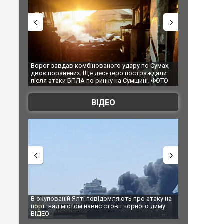
о удару по Сумах,
За 2000 кілометрів від кордону з Україною: в
"М
еро постраждали
Єкатеринбурзі після атаки дронів загорівся
су
 на Сумщині. ФОТО
склад Wildberries. ФОТО. ВІДЕО
ВІДЕО
ляють про атаку на
За 2000 кілометрів від кордону з Україною: в
В 
овп чорного диму.
Єкатеринбурзі після атаки дронів загорівся
бл
склад Wildberries. ФОТО. ВІДЕО
п