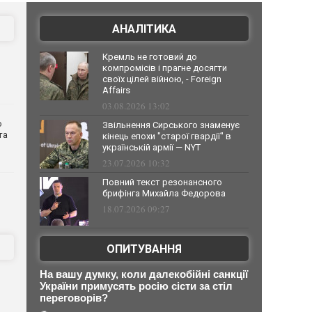
АНАЛІТИКА
Кремль не готовий до
компромісів і прагне досягти
своїх цілей війною, - Foreign
Affairs
03.08.2026 13:02
о
Звільнення Сирського знаменує
та
кінець епохи "старої гвардії" в
українській армії — NYT
23.07.2026 10:32
Повний текст резонансного
брифінга Михайла Федорова
18.07.2026 09:27
ОПИТУВАННЯ
На вашу думку, коли далекобійні санкції
України примусять росію сісти за стіл
переговорів?