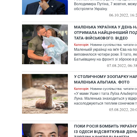
Володимира Путіна, 7 жовтня, мож
обстріляти Україну.
06.10.2022, 16:
МАЛЕНЬКА УКРАЇНКА У ДЕНЬ
ОТРИМАЛА НАЙЦІННІШИЙ ПОД
ТАТА-ВІЙСЬКОВОГО. ВІДЕО
Категорія:
Новини суспільства: читати с
Маленькій українці на ім'я Єва на п
виповнилося чотири роки. Її тато, 
Батьківщину на фронті зі зброєю в р
07.08.2022, 06:3
У СТОЛИЧНОМУ ЗООПАРКУ Н
МАЛЕНЬКА АЛЬПАКА. ФОТО
Категорія:
Новини суспільства: читати с
«У мами Ушки і тата Луїза Альберт
Луна. Маленька знаходиться у відкр
насолоджуються теплим сонечком та
05.08.2022, 20:
ПОКИ РОСІЯ БОМБИТЬ УКРАЇНУ
ІЗ ОДЕСИ ВІДСВЯТКУВАВ ДЕН