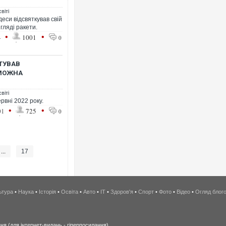
віті
еси відсвяткував свій
гляді ракети.
•
•
4
1001
0
ТУВАВ
 МОЖНА
віті
ервні 2022 року.
•
•
01
725
0
...
17
ьтура
•
Наука
•
Історія
•
Освіта
•
Авто
•
IT
•
Здоров'я
•
Спорт
•
Фото
•
Відео
•
Огляд блог
я (для інтернет-видань - гіперпосилання).