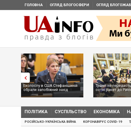
ГОЛОВНА
ОГЛЯД БЛОГОСФЕРИ
ОГЛЯД БЛОГОЖАБ
Експослу в США Стефанішиній
Трамп не передасть
обрали запобіжний захід
сотні ракет до Patri
...
ПОЛІТИКА
СУСПІЛЬСТВО
ЕКОНОМІКА
Н
РОСІЙСЬКО-УКРАЇНСЬКА ВІЙНА
КОРОНАВІРУС COVID-19