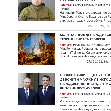
Категорія:
Політичні новини України та с
політики
Начальник Головного управління ро
Міноборони Кирило Буданов у свій
отримав у подарунок особливий тор
у середу, 4 сі...
05.01.2023, 15:
КОЛИ НАСПРАВДІ НАРОДИВСЯ 
ТЕОРІЇ ВЧЕНИХ ТА ТЕОЛОГІВ
Категорія:
Новини історії: читати історич
Мільйони людей відзначають народ
грудня (7 січня за Юліанським кале
більшість науковців сходиться на дум
25.12.2022, 16:1
ПЄСКОВ ЗАЯВИВ, ЩО ПУТІН Н
ДЗВОНИТИ МАКРОНУ В ЙОГО 
НАРОДЖЕННЯ: ПРЕЗИДЕНТУ Ф
ВИПОВНИЛОСЯ 45 РОКІВ
Категорія:
Політичні новини України та с
політики
Російський диктатор Володимир Пут
телефонувати з привітаннями през
Еммануелю Макрону у день його на