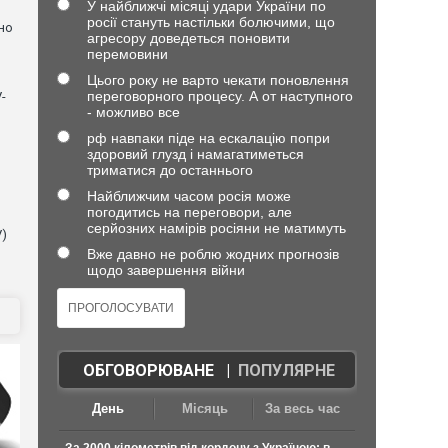
У найближчі місяці удари України по
росії стануть настільки болючими, що
но
агресору доведеться поновити
перемовини
Цього року не варто чекати поновлення
переговорного процесу. А от наступного
-
- можливо все
рф навпаки піде на ескалацію попри
здоровий глузд і намагатиметься
триматися до останнього
Найближчим часом росія може
погодитись на переговори, але
серйозних намірів росіяни не матимуть
V)
Вже давно не роблю жодних прогнозів
щодо завершення війни
ОБГОВОРЮВАНЕ
|
ПОПУЛЯРНЕ
День
Місяць
За весь час