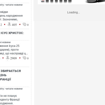
віту: читати новини
звідки
Loading...
 день народження
т. Зазначимо,
•
•
22
405
0
ІСУС ХРИСТОС:
ні новини
ження Ісуса 25
ндарем), проте
ці, що насправді ц...
•
•
4
2909
0
Е ЗБИРАЄТЬСЯ
ДЕНЬ
РАНЦІЇ
віту: читати новини
ін не планує
иденту Франції
родження.