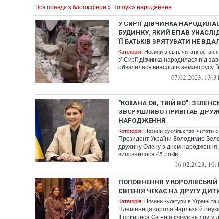
Вся правда з блогосфери
»
Пошук
» народження
У СИРІЇ ДІВЧИНКА НАРОДИЛА
БУДИНКУ, ЯКИЙ ВПАВ УНАСЛІ
ЇЇ БАТЬКІВ ВРЯТУВАТИ НЕ ВДА
Категорія:
Новини в світі: читати останні
У Сирії дівчинка народилася під зав
обвалилася внаслідок землетрусу. Її
07.02.2023, 13:3
"КОХАНА ОВ, ТВІЙ ВО": ЗЕЛЕН
ЗВОРУШЛИВО ПРИВІТАВ ДРУЖ
НАРОДЖЕННЯ
Категорія:
Новини суспільства: читати с
Президент України Володимир Зеле
дружину Олену з днем народження. 
виповнилося 45 років.
06.02.2023, 10:
ПОПОВНЕННЯ У КОРОЛІВСЬКІЙ 
ЄВГЕНІЯ ЧЕКАЄ НА ДРУГУ ДИТ
Категорія:
Новини культури в Україні та с
Племінниця короля Чарльза й онук
ІІ принцеса Євгенія очікує на другу 