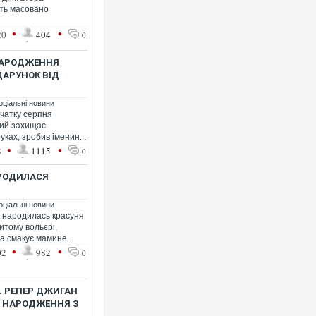
уть масовано
•
•
20
404
0
 НАРОДЖЕННЯ
АРУНОК ВІД
оціальні новини
очатку серпня
який захищає
уках, зробив іменин...
•
•
8
1115
0
АРОДИЛАСЯ
оціальні новини
о народилась красуня
итому вольєрі,
 смакує мамине...
•
•
02
982
0
. РЕПЕР ДЖИГАН
Ь НАРОДЖЕННЯ З