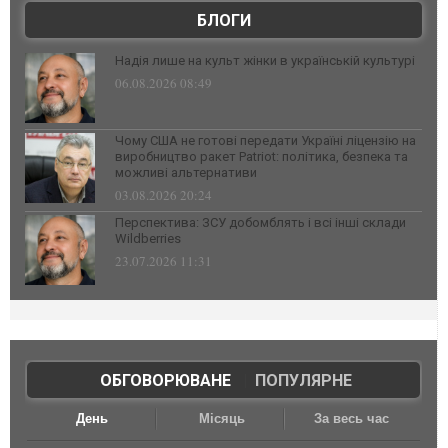
БЛОГИ
Надія лише на культ жінки в українській культурі
06.08.2026 08:49
Чому США не готові передати Україні ліцензію на
виробництво ракет Patriot: політика, безпека та
можливі альтернативи
03.08.2026 20:24
Перспектива: ЗСУ добомблять і всі інші склади
Wildberries
23.07.2026 11:31
ОБГОВОРЮВАНЕ
|
ПОПУЛЯРНЕ
День
Місяць
За весь час