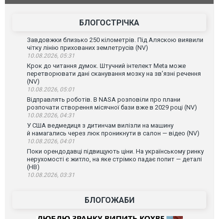
зіркового 
БЛОГОСТРІЧКА
Завдовжки близько 250 кілометрів. Під Аляскою виявили
чітку лінію прихованих землетрусів (NV)
10.08.2026, 05:31
Крок до читання думок. Штучний інтелект Meta може
перетворювати дані сканування мозку на зв’язні речення
(NV)
10.08.2026, 05:01
Відправлять роботів. В NASA розповіли про плани
розпочати створення місячної бази вже в 2029 році (NV)
10.08.2026, 04:31
У США ведмедиця з дитинчам вилізли на машину
й намагались через люк проникнути в салон — відео (NV)
10.08.2026, 04:01
Поки орендодавці підвищують ціни. На українському ринку
нерухомості є житло, на яке стрімко падає попит — деталі
(НВ)
10.08.2026, 03:31
БЛОГОЖАБИ