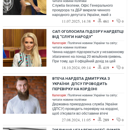
читати новини політики
Служба безпеки, Офіс Генерального
прокурора та ДБР викрили чинного
народного депутата України, який з
листопада 2024 року перебуває під вартою
•
•
11.07.2025, 14:38
461
0
за держ...
САП ОГОЛОСИЛА ПІДОЗРУ НАРДЕПЦІ
ВІД "СЛУГИ НАРОДУ"
Категорія:
Політичні новини України та світу:
читати новини політики
Чинна нардеп підозрюється у незаконному
збагаченні на понад 20 мільйонів гривень.
При тому, що її офіційний дохід за цей
період та заощадження станови...
•
•
18.10.2024, 09:14
419
0
ВТЕЧА НАРДЕПА ДМИТРУКА З
УКРАЇНИ: ДПСУ ПРОВОДИТЬ
ПЕРЕВІРКУ НА КОРДОНІ
Категорія:
Політичні новини України та світу:
читати новини політики
Державна прикордонна служба України
(ДПСУ) проводить перевірку на кордоні,
щоб з'ясувати всі обставини втечі
народного депутата Артема Дмитрука за
•
•
27.08.2024, 11:05
289
0
кор...