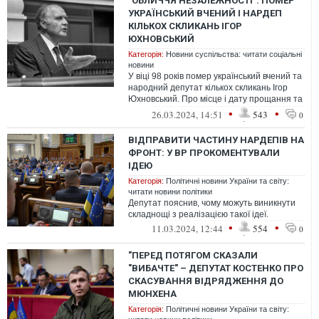
"ОБЛИЧЧЯ НЕЗАЛЕЖНОСТІ": ПОМЕР
УКРАЇНСЬКИЙ ВЧЕНИЙ І НАРДЕП
КІЛЬКОХ СКЛИКАНЬ ІГОР
ЮХНОВСЬКИЙ
Категорія:
Новини суспільства: читати соціальні
новини
У віці 98 років помер український вчений та
народний депутат кількох скликань Ігор
Юхновський. Про місце і дату прощання та
поховання буде відомо пізн...
•
•
26.03.2024, 14:51
543
0
ВІДПРАВИТИ ЧАСТИНУ НАРДЕПІВ НА
ФРОНТ: У ВР ПРОКОМЕНТУВАЛИ
ІДЕЮ
Категорія:
Політичні новини України та світу:
читати новини політики
Депутат пояснив, чому можуть виникнути
складнощі з реалізацією такої ідеї.
•
•
11.03.2024, 12:44
554
0
"ПЕРЕД ПОТЯГОМ СКАЗАЛИ
"ВИБАЧТЕ" – ДЕПУТАТ КОСТЕНКО ПРО
СКАСУВАННЯ ВІДРЯДЖЕННЯ ДО
МЮНХЕНА
Категорія:
Політичні новини України та світу: