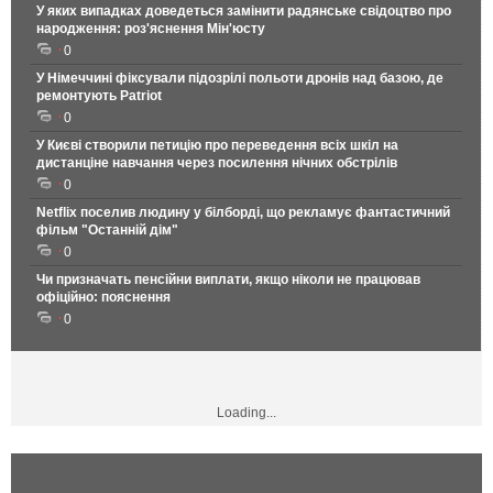
У яких випадках доведеться замінити радянське свідоцтво про
народження: роз'яснення Мін'юсту
0
У Німеччині фіксували підозрілі польоти дронів над базою, де
ремонтують Patriot
0
У Києві створили петицію про переведення всіх шкіл на
дистанціне навчання через посилення нічних обстрілів
0
Netflix поселив людину у білборді, що рекламує фантастичний
фільм "Останній дім"
0
Чи призначать пенсійни виплати, якщо ніколи не працював
офіційно: пояснення
0
Loading...