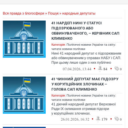
Вся правда з блогосфери
»
Пошук
» народные депутаты
41 НАРДЕП НИНІ У СТАТУСІ
ПІДОЗРЮВАНОГО АБО
ОБВИНУВАЧЕНОГО, – КЕРІВНИК САП
КЛИМЕНКО
Категорія:
Політичні новини України та світу:
читати новини політики
Нині 41 народний депутат є підозрюваним
або обвинуваченим у справах НАБУ і САП.
При цьому лише один з них публічно
скаржився на те, що це заважає робо...
•
•
07.04.2026, 13:44
84
0
41 ЧИННИЙ ДЕПУТАТ МАЄ ПІДОЗРУ
У КОРУПЦІЙНИХ ЗЛОЧИНАХ –
ГОЛОВА САП КЛИМЕНКО
Категорія:
Політичні новини України та світу:
читати новини політики
41 діючий народний депутат Верховної
Ради IX скликання отримав підозри
у корупційних злочинах.
•
•
26.01.2026, 16:32
179
0