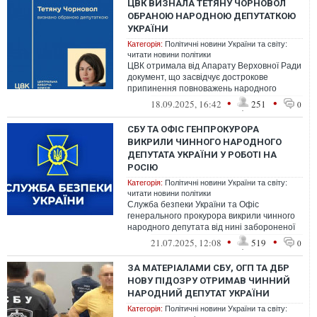
ЦВК ВИЗНАЛА ТЕТЯНУ ЧОРНОВОЛ
ОБРАНОЮ НАРОДНОЮ ДЕПУТАТКОЮ
УКРАЇНИ
Категорія:
Політичні новини України та світу:
читати новини політики
ЦВК отримала від Апарату Верховної Ради
документ, що засвідчує дострокове
припинення повноважень народного
депутата України Андрія Парубія
•
•
18.09.2025, 16:42
251
0
СБУ ТА ОФІС ГЕНПРОКУРОРА
ВИКРИЛИ ЧИННОГО НАРОДНОГО
ДЕПУТАТА УКРАЇНИ У РОБОТІ НА
РОСІЮ
Категорія:
Політичні новини України та світу:
читати новини політики
Служба безпеки України та Офіс
генерального прокурора викрили чинного
народного депутата від нині забороненої
партії ОПЗЖ Федора Христенка у
•
•
21.07.2025, 12:08
519
0
державній...
ЗА МАТЕРІАЛАМИ СБУ, ОГП ТА ДБР
НОВУ ПІДОЗРУ ОТРИМАВ ЧИННИЙ
НАРОДНИЙ ДЕПУТАТ УКРАЇНИ
Категорія:
Політичні новини України та світу: