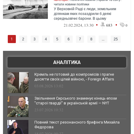
читати новини політики
У Верховній Раді є люди, земельним
ділянкам яких позаздрили б деякі
середньовічні барони. В цьому
переконався NV, коли вивчив звітність
•
•
21.02.2024, 13:30
683
0
народних обран...
1
2
3
4
5
6
7
8
...
25
АНАЛІТИКА
Кремль не готовий до компромісів і прагне
досягти своїх цілей війною, - Foreign Affairs
03.08.2026 13:02
Звільнення Сирського знаменує кінець епохи
"старої гвардії" в українській армії — NYT
23.07.2026 10:32
Повний текст резонансного брифінга Михайла
Федорова
18.07.2026 09:27