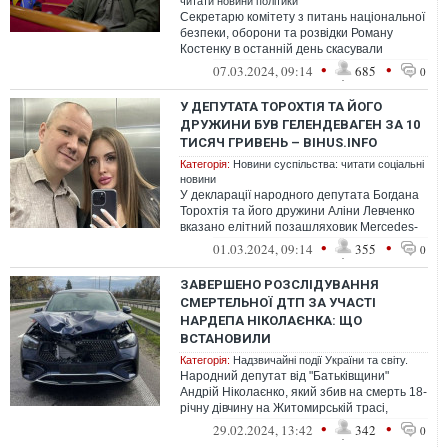
читати новини політики
Секретарю комітету з питань національної
безпеки, оборони та розвідки Роману
Костенку в останній день скасували
відрядження на Мюнхенську конференцію
•
•
07.03.2024, 09:14
685
0
...
У ДЕПУТАТА ТОРОХТІЯ ТА ЙОГО
ДРУЖИНИ БУВ ГЕЛЕНДЕВАГЕН ЗА 10
ТИСЯЧ ГРИВЕНЬ – BIHUS.INFO
Категорія:
Новини суспільства: читати соціальні
новини
У декларації народного депутата Богдана
Торохтія та його дружини Аліни Левченко
вказано елітний позашляховик Mercedes-
Benz G 400, відомий як Гелендева...
•
•
01.03.2024, 09:14
355
0
ЗАВЕРШЕНО РОЗСЛІДУВАННЯ
СМЕРТЕЛЬНОЇ ДТП ЗА УЧАСТІ
НАРДЕПА НІКОЛАЄНКА: ЩО
ВСТАНОВИЛИ
Категорія:
Надзвичайні події України та світу.
Народний депутат від "Батьківщини"
Андрій Ніколаєнко, який збив на смерть 18-
річну дівчину на Житомирській трасі,
перевищив швидкість. Даний висновок ...
•
•
29.02.2024, 13:42
342
0