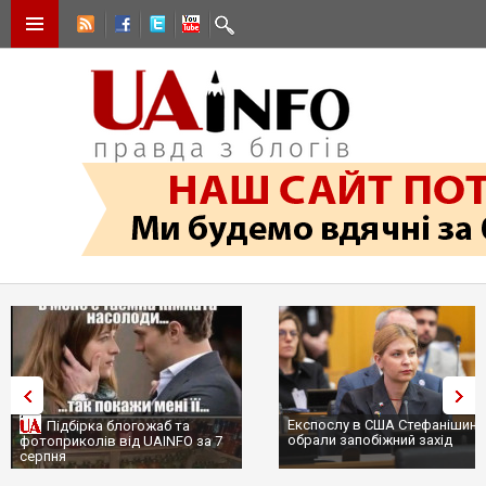
Експослу в США Стефанішині
Підбірка блогожаб та
обрали запобіжний захід
фотоприколів від UAINFO за 7
серпня