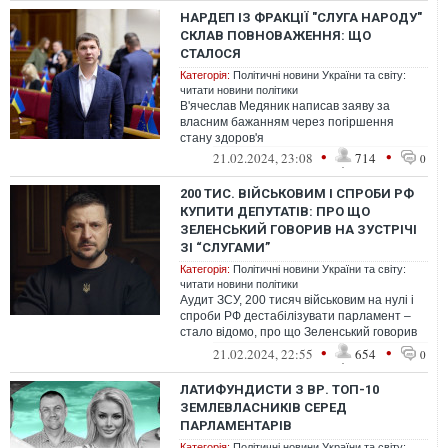
НАРДЕП ІЗ ФРАКЦІЇ "СЛУГА НАРОДУ"
СКЛАВ ПОВНОВАЖЕННЯ: ЩО
СТАЛОСЯ
Категорія:
Політичні новини України та світу:
читати новини політики
В'ячеслав Медяник написав заяву за
власним бажанням через погіршення
стану здоров'я
•
•
21.02.2024, 23:08
714
0
200 ТИС. ВІЙСЬКОВИМ І СПРОБИ РФ
КУПИТИ ДЕПУТАТІВ: ПРО ЩО
ЗЕЛЕНСЬКИЙ ГОВОРИВ НА ЗУСТРІЧІ
ЗІ “СЛУГАМИ”
Категорія:
Політичні новини України та світу:
читати новини політики
Аудит ЗСУ, 200 тисяч військовим на нулі і
спроби РФ дестабілізувати парламент –
стало відомо, про що Зеленський говорив
на закритій зустрічі зі “слуга...
•
•
21.02.2024, 22:55
654
0
ЛАТИФУНДИСТИ З ВР. ТОП-10
ЗЕМЛЕВЛАСНИКІВ СЕРЕД
ПАРЛАМЕНТАРІВ
Категорія:
Політичні новини України та світу: