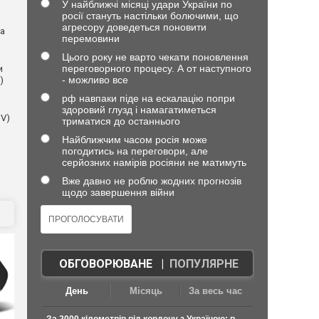
У найближчі місяці удари України по
росії стануть настільки болючими, що
агресору доведеться поновити
на
перемовини
Цього року не варто чекати поновлення
переговорного процесу. А от наступного
и
- можливо все
)
рф навпаки піде на ескалацію попри
здоровий глузд і намагатиметься
NV)
триматися до останнього
Найближчим часом росія може
погодитись на переговори, але
серйозних намірів росіяни не матимуть
Вже давно не роблю жодних прогнозів
щодо завершення війни
ОБГОВОРЮВАНЕ
|
ПОПУЛЯРНЕ
День
Місяць
За весь час