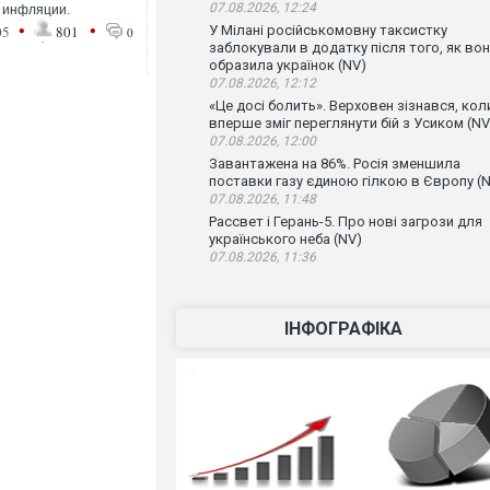
07.08.2026, 12:24
 инфляции.
•
•
05
801
У Мілані російськомовну таксистку
0
заблокували в додатку після того, як во
образила українок (NV)
07.08.2026, 12:12
«Це досі болить». Верховен зізнався, кол
вперше зміг переглянути бій з Усиком (NV
07.08.2026, 12:00
Завантажена на 86%. Росія зменшила
поставки газу єдиною гілкою в Європу (
07.08.2026, 11:48
Рассвет і Герань-5. Про нові загрози для
українського неба (NV)
07.08.2026, 11:36
ІНФОГРАФІКА