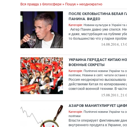
Вся правда з блогосфери
»
Пошук
» неоднократно
ПОСЛЕ ОХЛОБЫСТИНА БЕЛАЯ Г
ПАНИНА. ВИДЕО
Категорія:
Новини культури в Україні та с
Актер Панин давно уже спился. Н
и даже, мастурбация на публике убе
то большинство что у парня проблем
14.08.2014, 13:
УКРАИНА ПЕРЕДАСТ КИТАЮ НО
ВОЕННЫЕ СЕКРЕТЫ
Категорія:
Політичні новини України та с
політики
,
Новини в світі: читати останні 
Россия неоднократно высказывала
действиями Китая по копированию 
советской военной техники. В частн
высказывал...
15.08.2011, 21:
АЗАРОВ МАНИПУЛИРУЕТ ЦИФ
Категорія:
Політичні новини України та с
політики
Власти оперирует фиктивными дан
внутреннего продукта в Украине, о