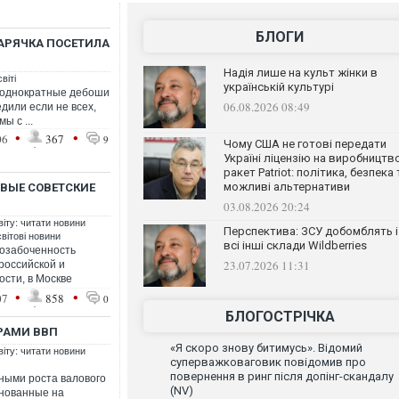
БЛОГИ
АРЯЧКА ПОСЕТИЛА
Надія лише на культ жінки в
віті
українській культурі
еоднократные дебоши
06.08.2026 08:49
дили если не всех,
ы с ...
•
•
06
367
9
Чому США не готові передати
Україні ліцензію на виробництв
ракет Patriot: політика, безпека 
можливі альтернативи
ВЫЕ СОВЕТСКИЕ
03.08.2026 20:24
віту: читати новини
Перспектива: ЗСУ добомблять і
світові новини
всі інші склади Wildberries
 озабоченность
23.07.2026 11:31
российской и
ости, в Москве
•
•
07
858
0
БЛОГОСТРІЧКА
РАМИ ВВП
«Я скоро знову битимусь». Відомий
віту: читати новини
суперважковаговик повідомив про
повернення в ринг після допінг-скандалу
ными роста валового
(NV)
снованные на