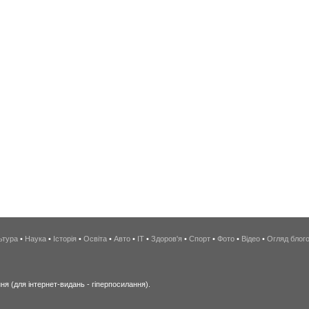
ьтура
•
Наука
•
Історія
•
Освіта
•
Авто
•
IT
•
Здоров'я
•
Спорт
•
Фото
•
Відео
•
Огляд блог
я (для інтернет-видань - гіперпосилання).