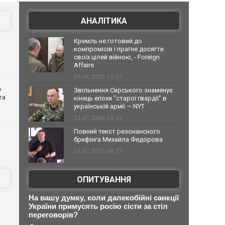
АНАЛІТИКА
Кремль не готовий до
компромісів і прагне досягти
своїх цілей війною, - Foreign
Affairs
03.08.2026 13:02
о
Звільнення Сирського знаменує
та
кінець епохи "старої гвардії" в
українській армії — NYT
23.07.2026 10:32
Повний текст резонансного
брифінга Михайла Федорова
18.07.2026 09:27
ОПИТУВАННЯ
На вашу думку, коли далекобійні санкції
України примусять росію сісти за стіл
переговорів?