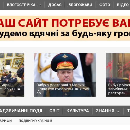
БЛОГОСТРІЧКА
ДОСЬЄ
БЛОГОЖАБИ
ФОТО
ВІДЕО
 Україні
Вибух у ресторані в Москві:
Вибух у Мос
ot, бо у США
ціллю був головком ВКС Росії,
загиблими: 
пр...
ресторан...
АДЗВИЧАЙНІ ПОДІЇ
СВІТ
КУЛЬТУРА
ЗНАННЯ
ТАРИФИ
ПОДВИГИ УКРАЇНЦІВ