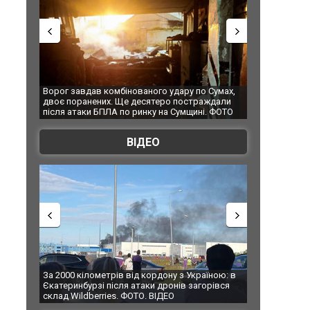
Ворог завдав комбінованого удару по Сумах,
За 2000 кілом
двоє поранених. Ще десятеро постраждали
Єкатеринбурзі
після атаки БПЛА по ринку на Сумщині. ФОТО
склад Wildber
ВІДЕО
За 2000 кілометрів від кордону з Україною: в
В Таїланді фу
Єкатеринбурзі після атаки дронів загорівся
блискавки під
склад Wildberries. ФОТО. ВІДЕО
постраждали.