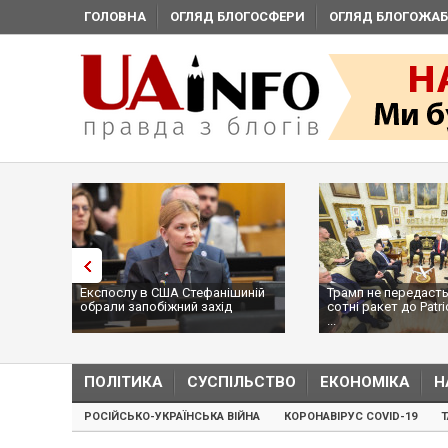
ГОЛОВНА
ОГЛЯД БЛОГОСФЕРИ
ОГЛЯД БЛОГОЖАБ
Експослу в США Стефанішиній
Трамп не передасть
обрали запобіжний захід
сотні ракет до Patri
...
ПОЛІТИКА
СУСПІЛЬСТВО
ЕКОНОМІКА
Н
РОСІЙСЬКО-УКРАЇНСЬКА ВІЙНА
КОРОНАВІРУС COVID-19