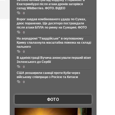
За 2000 кілометрів від кордону з Україною: в
Єкатеринбурзі після атаки дронів загорівся
склад Wildberries. ФОТО. ВІДЕО
0
Ворог завдав комбінованого удару по Сумах,
двоє поранених. Ще десятеро постраждали
після атаки БПЛА по ринку на Сумщині. ФОТО
0
На аеродромі "Гвардійське" в окупованому
Криму спалахнула масштабна пожежа на складі
пального
0
В адміністрації Вучича анонсували перший візит
Зеленського до Сербії
0
США розширили санкції проти Куби через
військову співпрацю з Росією та Китаєм
0
ФОТО