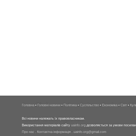
Головна
•
Головні новини
•
Політика
•
Суспільство
•
Економіка
•
Світ
•
Кул
Всі новини належать їх правовласникам.
Використання матеріалів сайту
uainfo.org
дозволяється за умови посиланн
Про нас
.
Контактна інформація
.
uainfo.org@gmail.com