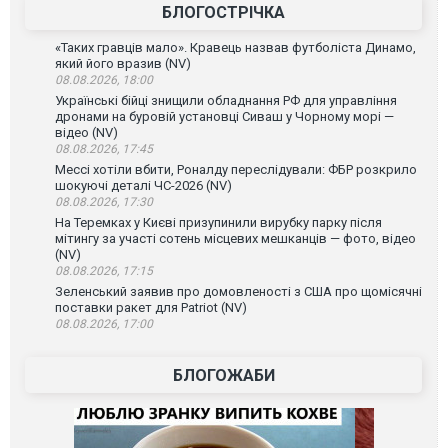
БЛОГОСТРІЧКА
«Таких гравців мало». Кравець назвав футболіста Динамо,
який його вразив (NV)
08.08.2026, 18:00
Українські бійці знищили обладнання РФ для управління
дронами на буровій установці Сиваш у Чорному морі —
відео (NV)
08.08.2026, 17:45
Мессі хотіли вбити, Роналду переслідували: ФБР розкрило
шокуючі деталі ЧС-2026 (NV)
08.08.2026, 17:30
На Теремках у Києві призупинили вирубку парку після
мітингу за участі сотень місцевих мешканців — фото, відео
(NV)
08.08.2026, 17:15
Зеленський заявив про домовленості з США про щомісячні
поставки ракет для Patriot (NV)
08.08.2026, 17:00
БЛОГОЖАБИ