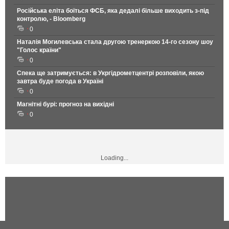
Російська еліта боїться ФСБ, яка дедалі більше виходить з-під
контролю, - Bloomberg
0
Наталія Могилевська стала другою тренеркою 14-го сезону шоу
"Голос країни"
0
Спека ще затримується: в Укргідрометцентрі розповіли, якою
завтра буде погода в Україні
0
Магнітні бурі: прогноз на вихідні
0
Loading...