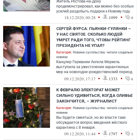
Житель Ростова-на-Дону
продемонстрировал, как можно без особых
усилий раздобыть подарок к Новому году.
•
•
18.12.2020, 00:28
1099
0
СЕРГЕЙ ФУРСА: ПЬЯНКИ-ГУЛЯНКИ –
У НАС СВЯТОЕ. СКОЛЬКО ЛЮДЕЙ
УМРЕТ РАДИ ТОГО, ЧТОБЫ РЕЙТИНГ
ПРЕЗИДЕНТА НЕ УПАЛ?
Категорія:
Новини суспільства: читати соціальні
новини
Канцлер Германии Ангела Меркель
выступила за ужесточение карантинных
мер на новогодне-рождественский период.
Украина: Давайте вже після свят.
•
•
09.12.2020, 17:17
1333
6
К ФЕВРАЛЮ ЭЛЕКТОРАТ МОЖЕТ
СИЛЬНО УДИВИТЬСЯ, КОГДА ОЛИВЬЕ
ЗАКОНЧИТСЯ, – ЖУРНАЛИСТ
Категорія:
Новини суспільства: читати соціальні
новини
Вы будете смеяться, но во власти таки
обсуждается вопрос введения жёсткого
карантина с 8 января.
•
•
09.12.2020, 11:44
1797
1