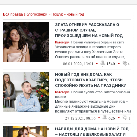
Вся правда з блогосфери
»
Пошук
» новый год
ЗЛАТА ОГНЕВИЧ РАССКАЗАЛА О
СТРАШНОМ СЛУЧАЕ,
ПРОИЗОШЕДШЕМ НА НОВЫЙ ГОД
Категорія:
Новини культури в Україні та світі
Украинская певица и героиня второго
сезона реалити-шоу Холостячка Злата
Огневич рассказала об опасном случае,
которы произошел с ней в детстве.
•
•
06.01.2022, 13:01
1540
0
Воспом...
НОВЫЙ ГОД ВНЕ ДОМА: КАК
ПОДГОТОВИТЬ КВАРТИРУ, ЧТОБЫ
СПОКОЙНО УЕХАТЬ НА ПРАЗДНИКИ
Категорія:
Новини суспільства: читати соціальні
новини
Многие планируют уехать на Новый год –
длинные январские выходные дни
позволяют отправиться в путешествие или
навестить родных. Собираясь в
•
•
27.12.2021, 08:36
626
1
длительную...
НАРЯДЫ ДЛЯ ДОМА НА НОВЫЙ ГОД
– НАСТОЯЩИЕ ШЕЛКОВЫЕ ХАЛАТ И