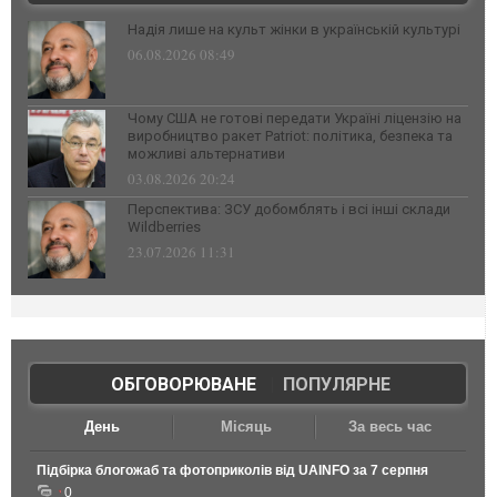
Надія лише на культ жінки в українській культурі
06.08.2026 08:49
Чому США не готові передати Україні ліцензію на
виробництво ракет Patriot: політика, безпека та
можливі альтернативи
03.08.2026 20:24
Перспектива: ЗСУ добомблять і всі інші склади
Wildberries
23.07.2026 11:31
ОБГОВОРЮВАНЕ
|
ПОПУЛЯРНЕ
День
Місяць
За весь час
Підбірка блогожаб та фотоприколів від UAINFO за 7 серпня
0