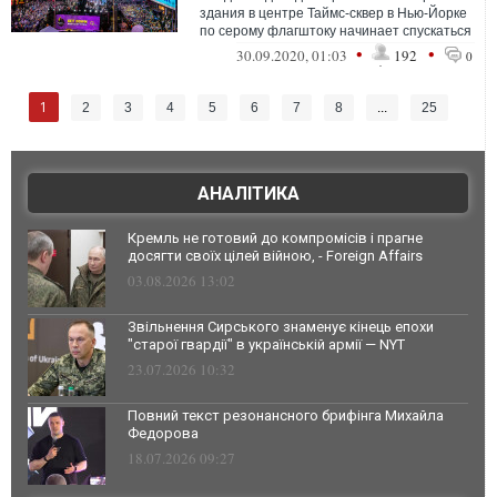
здания в центре Таймс-сквер в Нью-Йорке
по серому флагштоку начинает спускаться
разноцветный шар.
•
•
30.09.2020, 01:03
192
0
1
2
3
4
5
6
7
8
...
25
АНАЛІТИКА
Кремль не готовий до компромісів і прагне
досягти своїх цілей війною, - Foreign Affairs
03.08.2026 13:02
Звільнення Сирського знаменує кінець епохи
"старої гвардії" в українській армії — NYT
23.07.2026 10:32
Повний текст резонансного брифінга Михайла
Федорова
18.07.2026 09:27