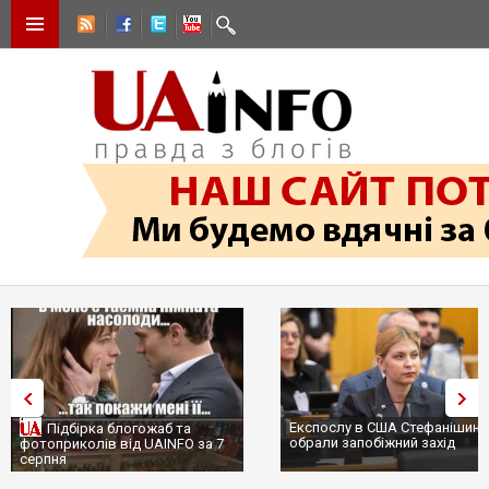
Експослу в США Стефанішині
Підбірка блогожаб та
обрали запобіжний захід
фотоприколів від UAINFO за 7
серпня