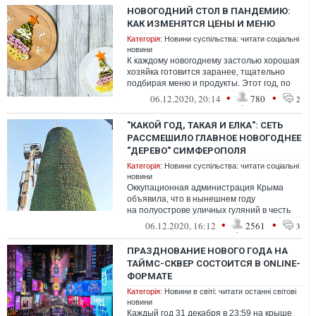
НОВОГОДНИЙ СТОЛ В ПАНДЕМИЮ:
КАК ИЗМЕНЯТСЯ ЦЕНЫ И МЕНЮ
Категорія:
Новини суспільства: читати соціальні
новини
К каждому новогоднему застолью хорошая
хозяйка готовится заранее, тщательно
подбирая меню и продукты. Этот год, по
понятным причинам, особенный, но эт...
•
•
06.12.2020, 20:14
780
2
"КАКОЙ ГОД, ТАКАЯ И ЕЛКА": СЕТЬ
РАССМЕШИЛО ГЛАВНОЕ НОВОГОДНЕЕ
"ДЕРЕВО" СИМФЕРОПОЛЯ
Категорія:
Новини суспільства: читати соціальні
новини
Оккупационная администрация Крыма
объявила, что в нынешнем году
на полуострове уличных гуляний в честь
Нового года не будет. Торжественного
•
•
06.12.2020, 16:12
2561
3
открытия г...
ПРАЗДНОВАНИЕ НОВОГО ГОДА НА
ТАЙМС-СКВЕР СОСТОИТСЯ В ONLINE-
ФОРМАТЕ
Категорія:
Новини в світі: читати останні світові
новини
Каждый год 31 декабря в 23:59 на крыше