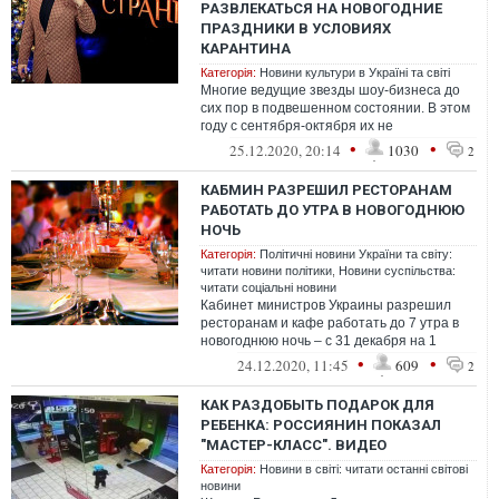
РАЗВЛЕКАТЬСЯ НА НОВОГОДНИЕ
ПРАЗДНИКИ В УСЛОВИЯХ
КАРАНТИНА
Категорія:
Новини культури в Україні та світі
Многие ведущие звезды шоу-бизнеса до
сих пор в подвешенном состоянии. В этом
году с сентября-октября их не
бронировали, как обычно, поэтому
•
•
25.12.2020, 20:14
1030
2
артисты бы...
КАБМИН РАЗРЕШИЛ РЕСТОРАНАМ
РАБОТАТЬ ДО УТРА В НОВОГОДНЮЮ
НОЧЬ
Категорія:
Політичні новини України та світу:
читати новини політики
,
Новини суспільства:
читати соціальні новини
Кабинет министров Украины разрешил
ресторанам и кафе работать до 7 утра в
новогоднюю ночь – с 31 декабря на 1
января. Раньше от них требовали
•
•
24.12.2020, 11:45
609
2
закрытьс...
КАК РАЗДОБЫТЬ ПОДАРОК ДЛЯ
РЕБЕНКА: РОССИЯНИН ПОКАЗАЛ
"МАСТЕР-КЛАСС". ВИДЕО
Категорія:
Новини в світі: читати останні світові
новини