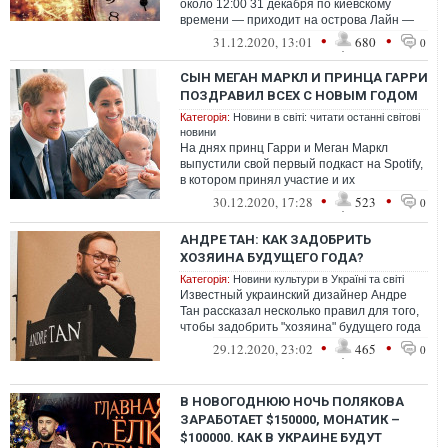
около 12:00 31 декабря по киевскому
времени — приходит на острова Лайн —
это группа из 11 коралловых островов и...
•
•
31.12.2020, 13:01
680
0
СЫН МЕГАН МАРКЛ И ПРИНЦА ГАРРИ
ПОЗДРАВИЛ ВСЕХ С НОВЫМ ГОДОМ
Категорія:
Новини в світі: читати останні світові
новини
На днях принц Гарри и Меган Маркл
выпустили свой первый подкаст на Spotify,
в котором принял участие и их
полуторагодовалый сын – принц Арчи
•
•
30.12.2020, 17:28
523
0
АНДРЕ ТАН: КАК ЗАДОБРИТЬ
ХОЗЯИНА БУДУЩЕГО ГОДА?
Категорія:
Новини культури в Україні та світі
Известный украинский дизайнер Андре
Тан рассказал несколько правил для того,
чтобы задобрить "хозяина" будущего года
– Металлического Бык
•
•
29.12.2020, 23:02
465
0
В НОВОГОДНЮЮ НОЧЬ ПОЛЯКОВА
ЗАРАБОТАЕТ $150000, МОНАТИК –
$100000. КАК В УКРАИНЕ БУДУТ