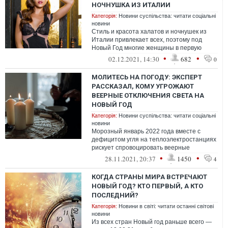
НОЧНУШКА ИЗ ИТАЛИИ
Категорія:
Новини суспільства: читати соціальні
новини
Стиль и красота халатов и ночнушек из
Италии привлекает всех, поэтому под
Новый Год многие женщины в первую
очередь хотят купить именно их, не
•
•
02.12.2021, 14:30
682
0
размени...
МОЛИТЕСЬ НА ПОГОДУ: ЭКСПЕРТ
РАССКАЗАЛ, КОМУ УГРОЖАЮТ
ВЕЕРНЫЕ ОТКЛЮЧЕНИЯ СВЕТА НА
НОВЫЙ ГОД
Категорія:
Новини суспільства: читати соціальні
новини
Морозный январь 2022 года вместе с
дефицитом угля на теплоэлектростанциях
рискует спровоцировать веерные
отключения электричества в Киеве и
•
•
28.11.2021, 20:37
1450
4
других рег...
КОГДА СТРАНЫ МИРА ВСТРЕЧАЮТ
НОВЫЙ ГОД? КТО ПЕРВЫЙ, А КТО
ПОСЛЕДНИЙ?
Категорія:
Новини в світі: читати останні світові
новини
Из всех стран Новый год раньше всего —