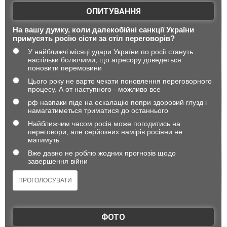
ОПИТУВАННЯ
На вашу думку, коли далекобійні санкції України
примусять росію сісти за стіл переговорів?
У найближчі місяці удари України по росії стануть
настільки болючими, що агресору доведеться
поновити перемовини
Цього року не варто чекати поновлення переговорного
процесу. А от наступного - можливо все
рф навпаки піде на ескалацію попри здоровий глузд і
намагатиметься триматися до останнього
Найближчим часом росія може погодитись на
переговори, але серйозних намірів росіяни не
матимуть
Вже давно не роблю жодних прогнозів щодо
завершення війни
ФОТО