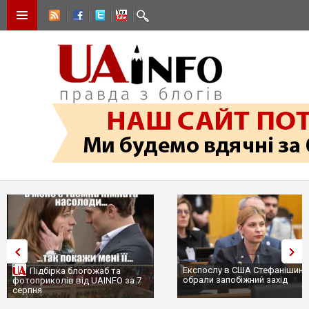
Експослу в США Стефанішині
Підбірка блогожаб та
обрали запобіжний захід
фотоприколів від UAINFO за 7
серпня