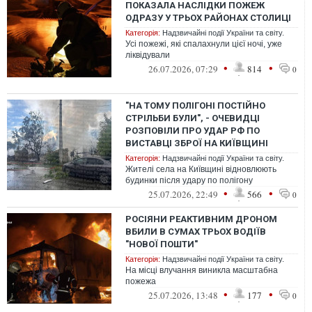
ПОКАЗАЛА НАСЛІДКИ ПОЖЕЖ
ОДРАЗУ У ТРЬОХ РАЙОНАХ СТОЛИЦІ
Категорія:
Надзвичайні події України та світу.
Усі пожежі, які спалахнули цієї ночі, уже
ліквідували
•
•
26.07.2026, 07:29
814
0
"НА ТОМУ ПОЛІГОНІ ПОСТІЙНО
СТРІЛЬБИ БУЛИ", - ОЧЕВИДЦІ
РОЗПОВІЛИ ПРО УДАР РФ ПО
ВИСТАВЦІ ЗБРОЇ НА КИЇВЩИНІ
Категорія:
Надзвичайні події України та світу.
Жителі села на Київщині відновлюють
будинки після удару по полігону
•
•
25.07.2026, 22:49
566
0
РОСІЯНИ РЕАКТИВНИМ ДРОНОМ
ВБИЛИ В СУМАХ ТРЬОХ ВОДІЇВ
"НОВОЇ ПОШТИ"
Категорія:
Надзвичайні події України та світу.
На місці влучання виникла масштабна
пожежа
•
•
25.07.2026, 13:48
177
0