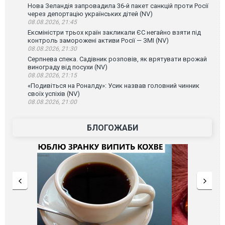
Нова Зеландія запровадила 36-й пакет санкцій проти Росії
через депортацію українських дітей (NV)
08.08.2026, 21:45
Ексміністри трьох країн закликали ЄС негайно взяти під
контроль заморожені активи Росії — ЗМІ (NV)
08.08.2026, 21:30
Серпнева спека. Садівник розповів, як врятувати врожай
винограду від посухи (NV)
08.08.2026, 21:15
«Подивіться на Роналду»: Усик назвав головний чинник
своїх успіхів (NV)
08.08.2026, 21:00
БЛОГОЖАБИ