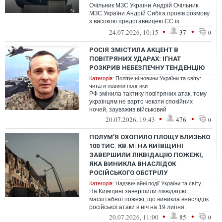
Очільник МЗС України Андрій Очільник
МЗС України Андрій Сибіга провів розмову
з високою представницею ЄС із
закордонних справ безпекової політики
•
•
24.07.2026, 10:15
37
0
Каєю...
РОСІЯ ЗМІСТИЛА АКЦЕНТ В
ПОВІТРЯНИХ УДАРАХ: ІГНАТ
РОЗКРИВ НЕБЕЗПЕЧНУ ТЕНДЕНЦІЮ
Категорія:
Політичні новини України та світу:
читати новини політики
РФ змінила тактику повітряних атак, тому
українцям не варто чекати спокійних
ночей, зауважив військовий
•
•
20.07.2026, 19:43
476
0
ПОЛУМ’Я ОХОПИЛО ПЛОЩУ БЛИЗЬКО
100 ТИС. КВ.М: НА КИЇВЩИНІ
ЗАВЕРШИЛИ ЛІКВІДАЦІЮ ПОЖЕЖІ,
ЯКА ВИНИКЛА ВНАСЛІДОК
РОСІЙСЬКОГО ОБСТРІЛУ
Категорія:
Надзвичайні події України та світу.
На Київщині завершили ліквідацію
масштабної пожежі, що виникла внаслідок
російської атаки в ніч на 19 липня.
•
•
20.07.2026, 11:00
85
0