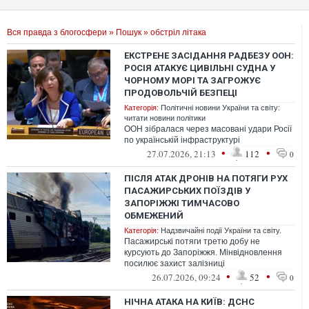
Вся правда з блогосфери
»
Пошук
» обстріл літака
ЕКСТРЕНЕ ЗАСІДАННЯ РАДБЕЗУ ООН:
РОСІЯ АТАКУЄ ЦИВІЛЬНІ СУДНА У
ЧОРНОМУ МОРІ ТА ЗАГРОЖУЄ
ПРОДОВОЛЬЧІЙ БЕЗПЕЦІ
Категорія:
Політичні новини України та світу:
читати новини політики
ООН зібралася через масовані удари Росії
по українській інфраструктурі
•
•
27.07.2026, 21:13
112
0
ПІСЛЯ АТАК ДРОНІВ НА ПОТЯГИ РУХ
ПАСАЖИРСЬКИХ ПОЇЗДІВ У
ЗАПОРІЖЖІ ТИМЧАСОВО
ОБМЕЖЕНИЙ
Категорія:
Надзвичайні події України та світу.
Пасажирські потяги третю добу не
курсують до Запоріжжя. Мінвідновлення
посилює захист залізниці
•
•
26.07.2026, 09:24
52
0
НІЧНА АТАКА НА КИЇВ: ДСНС