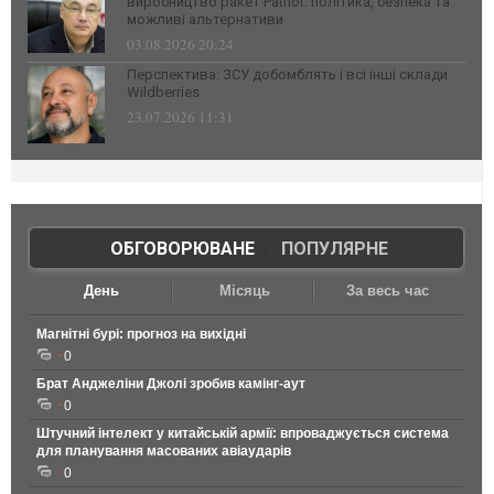
виробництво ракет Patriot: політика, безпека та
можливі альтернативи
03.08.2026 20:24
Перспектива: ЗСУ добомблять і всі інші склади
Wildberries
23.07.2026 11:31
ОБГОВОРЮВАНЕ
|
ПОПУЛЯРНЕ
День
Місяць
За весь час
Магнітні бурі: прогноз на вихідні
0
Брат Анджеліни Джолі зробив камінг-аут
0
Штучний інтелект у китайській армії: впроваджується система
для планування масованих авіаударів
0