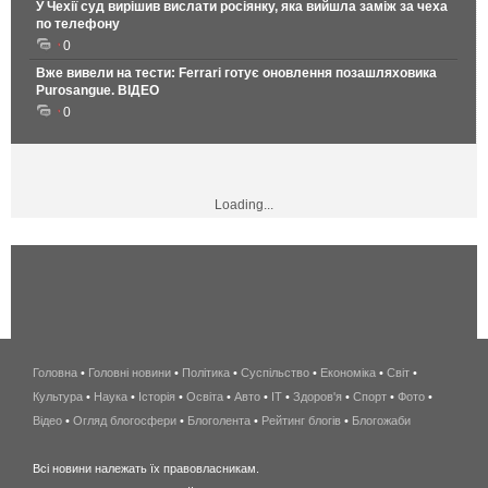
У Чехії суд вирішив вислати росіянку, яка вийшла заміж за чеха
по телефону
0
Вже вивели на тести: Ferrari готує оновлення позашляховика
Purosangue. ВІДЕО
0
Loading...
Головна
•
Головні новини
•
Політика
•
Суспільство
•
Економіка
беспроводной
•
Світ
•
Культура
•
Наука
•
Історія
•
Освіта
•
Авто
•
IT
•
Здоров'я
интернет
•
Спорт
•
Фото
•
Відео
•
Огляд блогосфери
•
Блоголента
•
Рейтинг блогів
киев
•
Блогожаби
и
Всі новини належать їх правовласникам.
область