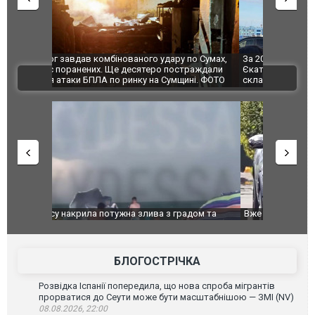
по Сумах,
За 2000 кілометрів від кордону з Україною: в
"Мої іграш
траждали
Єкатеринбурзі після атаки дронів загорівся
суперкарів
ВІДЕО
ині. ФОТО
склад Wildberries. ФОТО. ВІДЕО
дом та
Вже вивели на тести: Ferrari готує оновлення
Вийшов тре
позашляховика Purosangue. ВІДЕО
фільму "Аф
БЛОГОСТРІЧКА
Розвідка Іспанії попередила, що нова спроба мігрантів
прорватися до Сеути може бути масштабнішою — ЗМІ (NV)
08.08.2026, 22:00