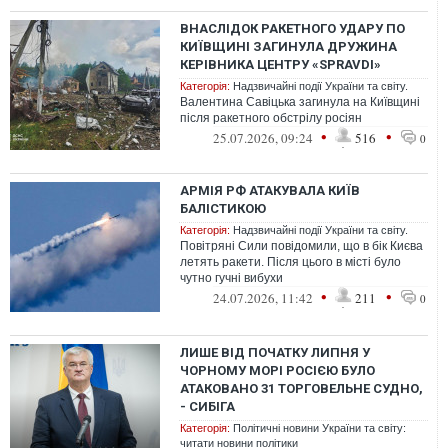
ВНАСЛІДОК РАКЕТНОГО УДАРУ ПО
КИЇВЩИНІ ЗАГИНУЛА ДРУЖИНА
КЕРІВНИКА ЦЕНТРУ «SPRAVDI»
Категорія:
Надзвичайні події України та світу.
Валентина Савіцька загинула на Київщині
після ракетного обстрілу росіян
•
•
25.07.2026, 09:24
516
0
АРМІЯ РФ АТАКУВАЛА КИЇВ
БАЛІСТИКОЮ
Категорія:
Надзвичайні події України та світу.
Повітряні Сили повідомили, що в бік Києва
летять ракети. Після цього в місті було
чутно гучні вибухи
•
•
24.07.2026, 11:42
211
0
ЛИШЕ ВІД ПОЧАТКУ ЛИПНЯ У
ЧОРНОМУ МОРІ РОСІЄЮ БУЛО
АТАКОВАНО 31 ТОРГОВЕЛЬНЕ СУДНО,
- СИБІГА
Категорія:
Політичні новини України та світу:
читати новини політики