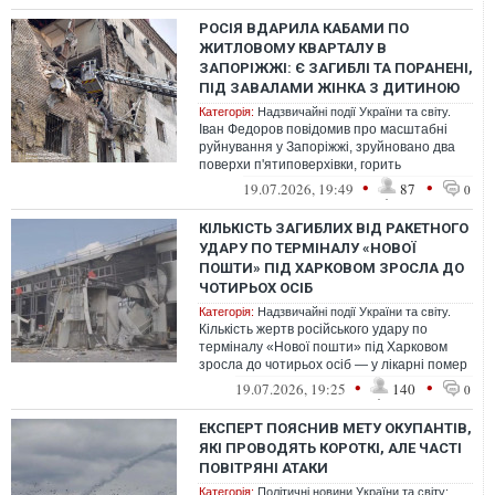
РОСІЯ ВДАРИЛА КАБАМИ ПО
ЖИТЛОВОМУ КВАРТАЛУ В
ЗАПОРІЖЖІ: Є ЗАГИБЛІ ТА ПОРАНЕНІ,
ПІД ЗАВАЛАМИ ЖІНКА З ДИТИНОЮ
Категорія:
Надзвичайні події України та світу.
Іван Федоров повідомив про масштабні
руйнування у Запоріжжі, зруйновано два
поверхи п'ятиповерхівки, горить
логістичний термінал
•
•
19.07.2026, 19:49
87
0
КІЛЬКІСТЬ ЗАГИБЛИХ ВІД РАКЕТНОГО
УДАРУ ПО ТЕРМІНАЛУ «НОВОЇ
ПОШТИ» ПІД ХАРКОВОМ ЗРОСЛА ДО
ЧОТИРЬОХ ОСІБ
Категорія:
Надзвичайні події України та світу.
Кількість жертв російського удару по
терміналу «Нової пошти» під Харковом
зросла до чотирьох осіб — у лікарні помер
25-річний хлопець, ще 12 поранених...
•
•
19.07.2026, 19:25
140
0
ЕКСПЕРТ ПОЯСНИВ МЕТУ ОКУПАНТІВ,
ЯКІ ПРОВОДЯТЬ КОРОТКІ, АЛЕ ЧАСТІ
ПОВІТРЯНІ АТАКИ
Категорія:
Політичні новини України та світу: