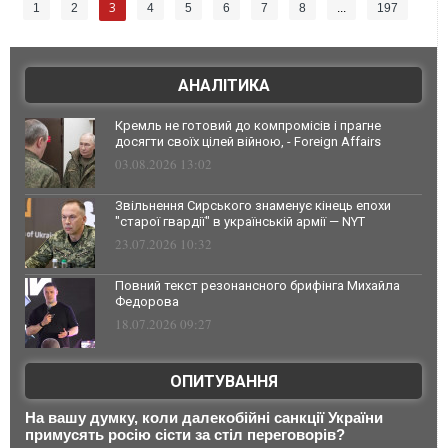
3
1
2
4
5
6
7
8
...
197
АНАЛІТИКА
Кремль не готовий до компромісів і прагне
досягти своїх цілей війною, - Foreign Affairs
03.08.2026 13:02
Звільнення Сирського знаменує кінець епохи
"старої гвардії" в українській армії — NYT
23.07.2026 10:32
Повний текст резонансного брифінга Михайла
Федорова
18.07.2026 09:27
ОПИТУВАННЯ
На вашу думку, коли далекобійні санкції України
примусять росію сісти за стіл переговорів?