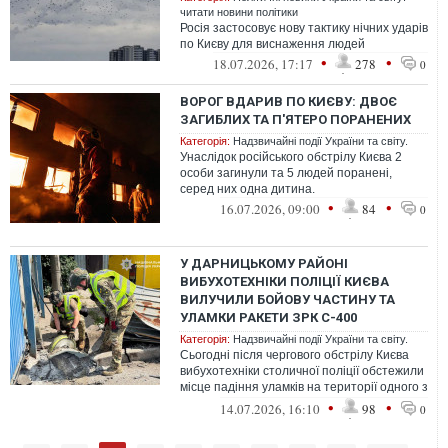
читати новини політики
Росія застосовує нову тактику нічних ударів
по Києву для виснаження людей
•
•
18.07.2026, 17:17
278
0
ВОРОГ ВДАРИВ ПО КИЄВУ: ДВОЄ
ЗАГИБЛИХ ТА П'ЯТЕРО ПОРАНЕНИХ
Категорія:
Надзвичайні події України та світу.
Унаслідок російського обстрілу Києва 2
особи загинули та 5 людей поранені,
серед них одна дитина.
•
•
16.07.2026, 09:00
84
0
У ДАРНИЦЬКОМУ РАЙОНІ
ВИБУХОТЕХНІКИ ПОЛІЦІЇ КИЄВА
ВИЛУЧИЛИ БОЙОВУ ЧАСТИНУ ТА
УЛАМКИ РАКЕТИ ЗРК С-400
Категорія:
Надзвичайні події України та світу.
Сьогодні після чергового обстрілу Києва
вибухотехніки столичної поліції обстежили
місце падіння уламків на території одного з
підприємств. Там правоох...
•
•
14.07.2026, 16:10
98
0