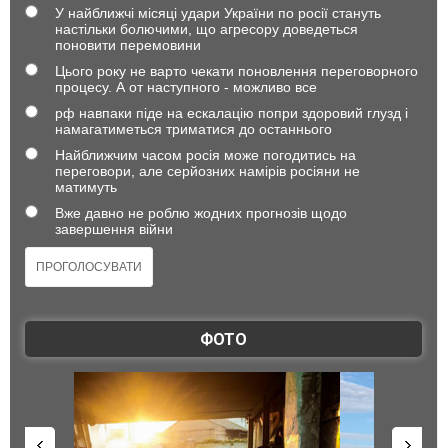
У найближчі місяці удари України по росії стануть
настільки болючими, що агресору доведеться
поновити перемовини
Цього року не варто чекати поновлення переговорного
процесу. А от наступного - можливо все
рф навпаки піде на ескалацію попри здоровий глузд і
намагатиметься триматися до останнього
Найближчим часом росія може погодитись на
переговори, але серйозних намірів росіяни не
матимуть
Вже давно не роблю жодних прогнозів щодо
завершення війни
ФОТО