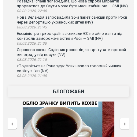
Розвідка Іспанії попередила, що нова спроба мігрантів
прорватися до Сеути може бути масштабнішою — ЗМІ (NV)
08.08.2026, 22:00
Нова Зеландія запровадила 36-й пакет санкцій проти Росії
через депортацію українських дітей (NV)
08.08.2026, 21:45
Ексміністри трьох країн закликали ЄС негайно взяти під
контроль заморожені активи Росії — ЗМІ (NV)
08.08.2026, 21:30
Серпнева спека. Садівник розповів, як врятувати врожай
винограду від посухи (NV)
08.08.2026, 21:15
«Подивіться на Роналду»: Усик назвав головний чинник
своїх успіхів (NV)
08.08.2026, 21:00
БЛОГОЖАБИ