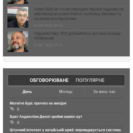
Чому США не готові передати Україні ліцензію на
виробництво ракет Patriot: політика, безпека та
можливі альтернативи
03.08.2026 20:24
Перспектива: ЗСУ добомблять і всі інші склади
Wildberries
23.07.2026 11:31
ОБГОВОРЮВАНЕ
|
ПОПУЛЯРНЕ
День
Місяць
За весь час
Магнітні бурі: прогноз на вихідні
0
Брат Анджеліни Джолі зробив камінг-аут
0
Штучний інтелект у китайській армії: впроваджується система