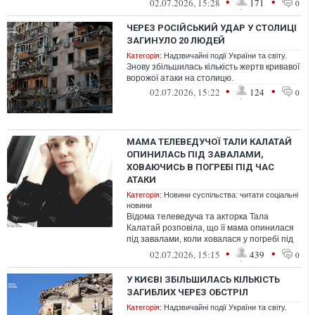
•
•
02.07.2026, 15:28
171
0
ЧЕРЕЗ РОСІЙСЬКИЙ УДАР У СТОЛИЦІ
ЗАГИНУЛО 20 ЛЮДЕЙ
Категорія:
Надзвичайні події України та світу.
Знову збільшилась кількість жертв кривавої
ворожої атаки на столицю.
•
•
02.07.2026, 15:22
124
0
МАМА ТЕЛЕВЕДУЧОЇ ТАЛИ КАЛАТАЙ
ОПИНИЛАСЬ ПІД ЗАВАЛАМИ,
ХОВАЮЧИСЬ В ПОГРЕБІ ПІД ЧАС
АТАКИ
Категорія:
Новини суспільства: читати соціальні
новини
Відома телеведуча та акторка Тала
Калатай розповіла, що її мама опинилася
під завалами, коли ховалася у погребі під
час масованої атаки на Київ.
•
•
02.07.2026, 15:15
439
0
У КИЄВІ ЗБІЛЬШИЛАСЬ КІЛЬКІСТЬ
ЗАГИБЛИХ ЧЕРЕЗ ОБСТРІЛ
Категорія:
Надзвичайні події України та світу.