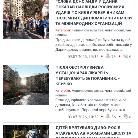
ГОЛОВА ДСНС АНДРІЙ ДАНИК
ПОКАЗАВ НАСЛІДКИ РОСІЙСЬКИХ
УДАРІВ ПО КИЄВУ 70 КЕРІВНИКАМ
ІНОЗЕМНИХ ДИПЛОМАТИЧНИХ МІСІЙ
ТА МІЖНАРОДНИХ ОРГАНІЗАЦІЙ
Категорія:
Новини суспільства: читати соціальні
новини
Представники делегації побували на одній
з найскладніших за обсягом робіт локацій у
Дарницькому районі, що постраждала
внаслідок обстрілу рф.
•
•
03.07.2026, 13:35
73
0
ПІСЛЯ ОБСТРІЛУ КИЄВА
У СТАЦІОНАРАХ ЛІКАРЕНЬ
ПЕРЕБУВАЮТЬ 56 ПОРАНЕНИХ, -
КЛИЧКО
Категорія:
Новини суспільства: читати соціальні
новини
Стан однорічного хлопчика і пʼятирічної
дівчинки, їхніх батьків та бабусі лікарі
стабілізували. Поранені перебувають в
стаціонарі, з позитивною динамі...
•
•
03.07.2026, 10:22
36
0
ДІТЕЙ ВРЯТУВАЛО ДИВО: РОСІЯ
АТАКУВАЛА АВІАБОМБАМИ ШКОЛУ ТА