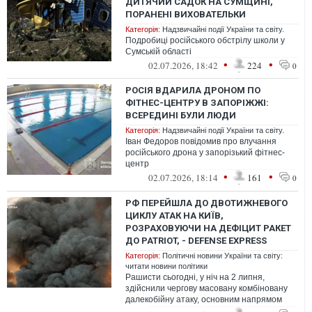
ДИТЯЧИЙ САДОК НА СУМЩИНІ,
ПОРАНЕНІ ВИХОВАТЕЛЬКИ
Категорія:
Надзвичайні події України та світу.
Подробиці російського обстрілу школи у
Сумській області
•
•
02.07.2026, 18:42
224
0
РОСІЯ ВДАРИЛА ДРОНОМ ПО
ФІТНЕС-ЦЕНТРУ В ЗАПОРІЖЖІ:
ВСЕРЕДИНІ БУЛИ ЛЮДИ
Категорія:
Надзвичайні події України та світу.
Іван Федоров повідомив про влучання
російського дрона у запорізький фітнес-
центр
•
•
02.07.2026, 18:14
161
0
РФ ПЕРЕЙШЛА ДО ДВОТИЖНЕВОГО
ЦИКЛУ АТАК НА КИЇВ,
РОЗРАХОВУЮЧИ НА ДЕФІЦИТ РАКЕТ
ДО PATRIOT, - DEFENSE EXPRESS
Категорія:
Політичні новини України та світу:
читати новини політики
Рашисти сьогодні, у ніч на 2 липня,
здійснили чергову масовану комбіновану
далекобійну атаку, основним напрямом
удару якої став Київ.