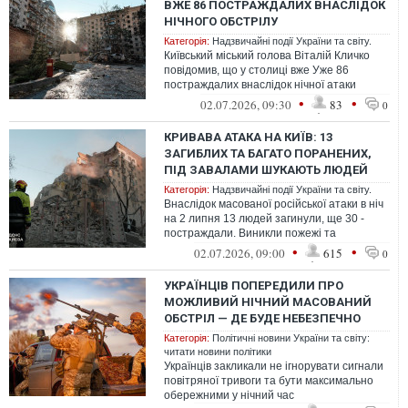
ВЖЕ 86 ПОСТРАЖДАЛИХ ВНАСЛІДОК
НІЧНОГО ОБСТРІЛУ
Категорія:
Надзвичайні події України та світу.
Київський міський голова Віталій Кличко
повідомив, що у столиці вже Уже 86
постраждалих внаслідок нічної атаки
ворога
•
•
02.07.2026, 09:30
83
0
КРИВАВА АТАКА НА КИЇВ: 13
ЗАГИБЛИХ ТА БАГАТО ПОРАНЕНИХ,
ПІД ЗАВАЛАМИ ШУКАЮТЬ ЛЮДЕЙ
Категорія:
Надзвичайні події України та світу.
Внаслідок масованої російської атаки в ніч
на 2 липня 13 людей загинули, ще 30 -
постраждали. Виникли пожежі та
руйнування цивільної інфраструктури й ...
•
•
02.07.2026, 09:00
615
0
УКРАЇНЦІВ ПОПЕРЕДИЛИ ПРО
МОЖЛИВИЙ НІЧНИЙ МАСОВАНИЙ
ОБСТРІЛ — ДЕ БУДЕ НЕБЕЗПЕЧНО
Категорія:
Політичні новини України та світу:
читати новини політики
Українців закликали не ігнорувати сигнали
повітряної тривоги та бути максимально
обережними у нічний час