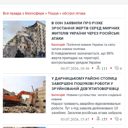
Вся правда з блогосфери
»
Пошук
» обстріл літака
В ООН ЗАЯВИЛИ ПРО РІЗКЕ
ЗРОСТАННЯ ЖЕРТВ СЕРЕД МИРНИХ
ЖИТЕЛІВ УКРАЇНИ ЧЕРЕЗ РОСІЙСЬКІ
АТАКИ
Категорія:
Політичні новини України та світу:
читати новини політики
В повідомленні зазначається, що 96%
жертв припадає на території,
контрольовані урядом України
•
•
04.07.2026, 10:36
111
0
У ДАРНИЦЬКОМУ РАЙОНІ СТОЛИЦІ
ЗАВЕРШЕНІ ПОШУКОВІ РОБОТИ У
ЗРУЙНОВАНІЙ ДЕВ'ЯТИПОВЕРХІВЦІ
Категорія:
Новини суспільства: читати соціальні
новини
Наразі тривають аварійно-відновлювальні
роботи. Тут з-під завалів деблоковано 10
загиблих. Загалом російська атака забрала
життя 30 людей.
•
•
03.07.2026, 15:47
155
0