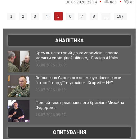
•
•
30.06.2026, 22:14
868
0
5
1
2
3
4
6
7
8
...
197
АНАЛІТИКА
Кремль не готовий до компромісів і прагне
досягти своїх цілей війною, - Foreign Affairs
03.08.2026 13:02
Звільнення Сирського знаменує кінець епохи
"старої гвардії" в українській армії — NYT
23.07.2026 10:32
Повний текст резонансного брифінга Михайла
Федорова
18.07.2026 09:27
ОПИТУВАННЯ