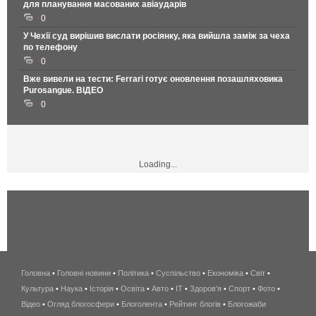
для планування масованих авіаударів
0
У Чехії суд вирішив вислати росіянку, яка вийшла заміж за чеха
по телефону
0
Вже вивели на тести: Ferrari готує оновлення позашляховика
Purosangue. ВІДЕО
0
Loading...
Головна
•
Головні новини
•
Політика
•
Суспільство
•
Економіка
беспроводной
•
Світ
•
Культура
•
Наука
•
Історія
•
Освіта
•
Авто
•
IT
•
Здоров'я
интернет
•
Спорт
•
Фото
•
Відео
•
Огляд блогосфери
•
Блоголента
•
Рейтинг блогів
киев
•
Блогожаби