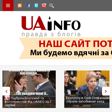
Експослу в США Стефанішині
Підбірка блогожаб та
обрали запобіжний захід
фотоприколів від UAINFO за 7
серпня