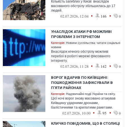
Кількість загиблих у Києві внаслідок
масованого обстрілу збільшилась до 17
людей.
•
•
02.07.2026, 12:04
146
0
УНАСЛІДОК АТАКИ РФ МОЖЛИВІ
ПРОБЛЕМИ З ІНТЕРНЕТОМ
Категорія:
Новини суспільства: читати соціальні
новини
Внаслідок нічного обстрілу можливі
перебої в роботі мережі фіксованого
інтернету.
•
•
02.07.2026, 11:28
142
0
ВОРОГ ВДАРИВ ПО КИЇВЩИНІ:
ПОШКОДЖЕННЯ ЗАФІКСУВАЛИ В
П’ЯТИ РАЙОНАХ
Категорія:
Надзвичайні події України та світу.
Цієї ночі ворог знову масовано атакував
Київщину ударними дронами,
балістичними та крилатими ракетами.
•
•
02.07.2026, 10:00
95
0
КЛИЧКО ПОВІДОМИВ, ЩО В СТОЛИЦІ