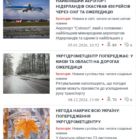
НАЙБІЛЬШИЙ АЕРОПОРТ
НІДЕРЛАНДІВ СКАСУВАВ 450 РЕЙСІВ
ЧЕРЕЗ СНІГ ТА ОЖЕЛЕДИЦЮ
Категорія:
Новини в світі: читати останні світові
новини
Аеропорт "Схіпхол", який є головним і
найбільшим міжнародним аеропортом
Нідерландів та одним із найбільших у
Європі, скасував щонайменше 450 рейсів
•
•
05.01.2026, 10:52
89
0
че...
УКРГІДРОМЕТЦЕНТР ПОПЕРЕДЖАЄ: У
КИЄВІ ТА ОБЛАСТІ НА ДОРОГАХ
ОЖЕЛЕДИЦЯ
Категорія:
Новини суспільства: читати соціальні
новини
Рятувальники наголошують, що погодні
умови можуть призвести до ускладнення
руху транспорту
•
•
08.12.2024, 13:00
70
0
НЕГОДА НАКРИЄ ВСЮ УКРАЇНУ:
ПОПЕРЕДЖЕННЯ
УКРГІДРОМЕТЦЕНТРУ
Категорія:
Новини суспільства: читати соціальні
новини
У багатьох областях 23 листопада