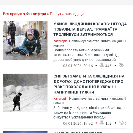
Вся правда з блогосфери
»
Пошук
» ожеледиця
У КИЄВІ ЛЬОДЯНИЙ КОЛАПС: НЕГОДА
ПОВАЛИЛА ДЕРЕВА, ТРАМВАЇ ТА
ТРОЛЕЙБУСИ ЗАТРИМУЮТЬСЯ
Категорія:
Новини суспільства: читати соціальні
новини
Водіїв просять бути обережними
та ставити автомобілі якомога далі від
дерев, щоб уникнути неприємностей
•
•
08.01.2026, 20:16
448
0
СНІГОВІ ЗАМЕТИ ТА ОЖЕЛЕДИЦЯ НА
ДОРОГАХ: ДСНС ПОПЕРЕДЖАЄ ПРО
РІЗКЕ ПОХОЛОДАННЯ В УКРАЇНІ
НАПРИКІНЦІ ТИЖНЯ
Категорія:
Новини суспільства: читати соціальні
новини
8–9 січня у західних, північних областях, а
також на Вінниччині та Черкащині
очікується ускладнення погоди
•
•
06.01.2026, 19:32
152
0