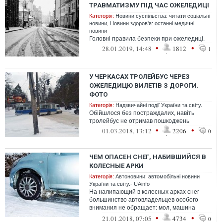
ТРАВМАТИЗМУ ПІД ЧАС ОЖЕЛЕДИЦІ
Категорія:
Новини суспільства: читати соціальні
новини
,
Новини здоров'я: останні медичні
новини
Головні правила безпеки при ожеледиці.
•
•
28.01.2019, 14:48
1812
1
У ЧЕРКАСАХ ТРОЛЕЙБУС ЧЕРЕЗ
ОЖЕЛЕДИЦЮ ВИЛЕТІВ З ДОРОГИ.
ФОТО
Категорія:
Надзвичайні події України та світу.
Обійшлося без постраждалих, навіть
тролейбус не отримав пошкоджень
•
•
01.03.2018, 13:12
2206
0
ЧЕМ ОПАСЕН СНЕГ, НАБИВШИЙСЯ В
КОЛЕСНЫЕ АРКИ
Категорія:
Автоновини: автомобільні новини
України та світу.- UAinfo
На налипающий в колесных арках снег
большинство автовладельцев особого
внимания не обращает: мол, машина
железная, что для нее мягкий снежок.
•
•
21.01.2018, 07:05
4734
0