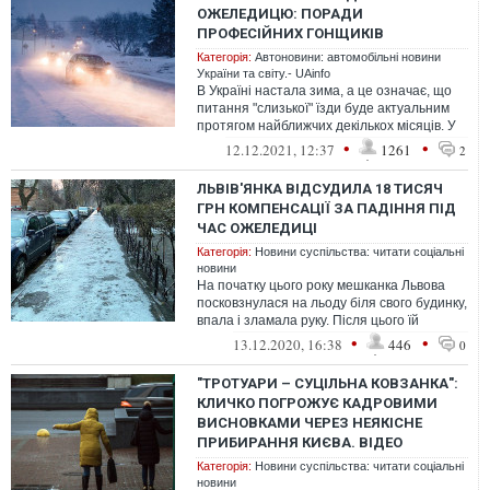
ОЖЕЛЕДИЦЮ: ПОРАДИ
ПРОФЕСІЙНИХ ГОНЩИКІВ
Категорія:
Автоновини: автомобільні новини
України та світу.- UAinfo
В Україні настала зима, а це означає, що
питання "слизької" їзди буде актуальним
протягом найближчих декількох місяців. У
зв'язку з цим досвідчені вод...
•
•
12.12.2021, 12:37
1261
2
ЛЬВІВ'ЯНКА ВІДСУДИЛА 18 ТИСЯЧ
ГРН КОМПЕНСАЦІЇ ЗА ПАДІННЯ ПІД
ЧАС ОЖЕЛЕДИЦІ
Категорія:
Новини суспільства: читати соціальні
новини
На початку цього року мешканка Львова
посковзнулася на льоду біля свого будинку,
впала і зламала руку. Після цього їй
вдалося відсудити за це 18 тисяч...
•
•
13.12.2020, 16:38
446
0
"ТРОТУАРИ – СУЦІЛЬНА КОВЗАНКА":
КЛИЧКО ПОГРОЖУЄ КАДРОВИМИ
ВИСНОВКАМИ ЧЕРЕЗ НЕЯКІСНЕ
ПРИБИРАННЯ КИЄВА. ВІДЕО
Категорія:
Новини суспільства: читати соціальні
новини