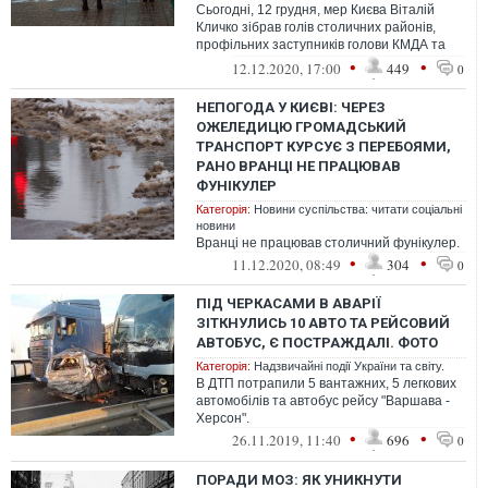
Сьогодні, 12 грудня, мер Києва Віталій
Кличко зібрав голів столичних районів,
профільних заступників голови КМДА та
керівників комунальних служб на те...
•
•
12.12.2020, 17:00
449
0
НЕПОГОДА У КИЄВІ: ЧЕРЕЗ
ОЖЕЛЕДИЦЮ ГРОМАДСЬКИЙ
ТРАНСПОРТ КУРСУЄ З ПЕРЕБОЯМИ,
РАНО ВРАНЦІ НЕ ПРАЦЮВАВ
ФУНІКУЛЕР
Категорія:
Новини суспільства: читати соціальні
новини
Вранці не працював столичний фунікулер.
•
•
11.12.2020, 08:49
304
0
ПІД ЧЕРКАСАМИ В АВАРІЇ
ЗІТКНУЛИСЬ 10 АВТО ТА РЕЙСОВИЙ
АВТОБУС, Є ПОСТРАЖДАЛІ. ФОТО
Категорія:
Надзвичайні події України та світу.
В ДТП потрапили 5 вантажних, 5 легкових
автомобілів та автобус рейсу "Варшава -
Херсон".
•
•
26.11.2019, 11:40
696
0
ПОРАДИ МОЗ: ЯК УНИКНУТИ