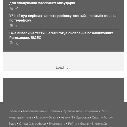
для планування масованих авіаударів
0
У Чехії суд вирішив вислати росіянку, яка вийшла заміж за чеха
по телефону
0
Вже вивели на тести: Ferrari готує оновлення позашляховика
Purosangue. ВІДЕО
0
Loading...
Головна
•
Головні новини
•
Політика
•
Суспільство
•
Економіка
беспроводной
•
Світ
•
Культура
•
Наука
•
Історія
•
Освіта
•
Авто
•
IT
•
Здоров'я
интернет
•
Спорт
•
Фото
•
Відео
•
Огляд блогосфери
•
Блоголента
•
Рейтинг блогів
киев
•
Блогожаби