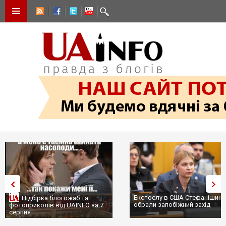
Експослу в США Стефанішині
Підбірка блогожаб та
обрали запобіжний захід
фотоприколів від UAINFO за 7
серпня