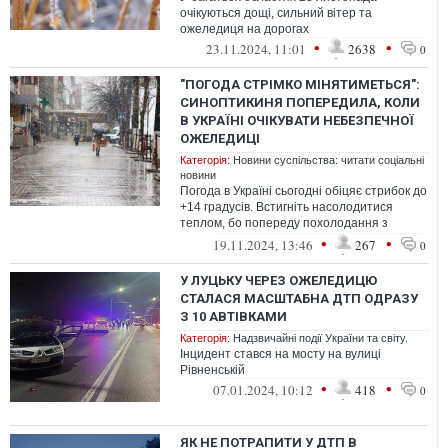
очікуються дощі, сильний вітер та
ожеледиця на дорогах
•
•
23.11.2024, 11:01
2638
0
"ПОГОДА СТРІМКО МІНЯТИМЕТЬСЯ":
СИНОПТИКИНЯ ПОПЕРЕДИЛА, КОЛИ
В УКРАЇНІ ОЧІКУВАТИ НЕБЕЗПЕЧНОЇ
ОЖЕЛЕДИЦІ
Категорія:
Новини суспільства: читати соціальні
новини
Погода в Україні сьогодні обіцяє стрибок до
+14 градусів. Встигніть насолодитися
теплом, бо попереду похолодання з
чисельними опадами, попереджає Діде...
•
•
19.11.2024, 13:46
267
0
У ЛУЦЬКУ ЧЕРЕЗ ОЖЕЛЕДИЦЮ
СТАЛАСЯ МАСШТАБНА ДТП ОДРАЗУ
З 10 АВТІВКАМИ
Категорія:
Надзвичайні події України та світу.
Інцидент стався на мосту на вулиці
Рівненській
•
•
07.01.2024, 10:12
418
0
ЯК НЕ ПОТРАПИТИ У ДТП В