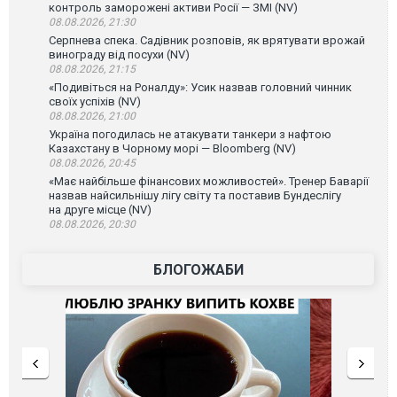
контроль заморожені активи Росії — ЗМІ (NV)
08.08.2026, 21:30
Серпнева спека. Садівник розповів, як врятувати врожай
винограду від посухи (NV)
08.08.2026, 21:15
«Подивіться на Роналду»: Усик назвав головний чинник
своїх успіхів (NV)
08.08.2026, 21:00
Україна погодилась не атакувати танкери з нафтою
Казахстану в Чорному морі — Bloomberg (NV)
08.08.2026, 20:45
«Має найбільше фінансових можливостей». Тренер Баварії
назвав найсильнішу лігу світу та поставив Бундеслігу
на друге місце (NV)
08.08.2026, 20:30
БЛОГОЖАБИ