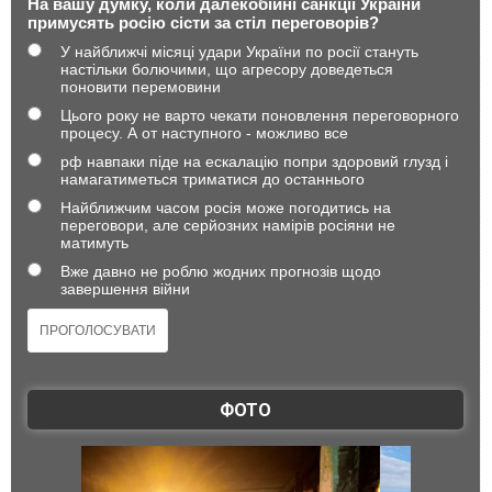
На вашу думку, коли далекобійні санкції України
примусять росію сісти за стіл переговорів?
У найближчі місяці удари України по росії стануть
настільки болючими, що агресору доведеться
поновити перемовини
Цього року не варто чекати поновлення переговорного
процесу. А от наступного - можливо все
рф навпаки піде на ескалацію попри здоровий глузд і
намагатиметься триматися до останнього
Найближчим часом росія може погодитись на
переговори, але серйозних намірів росіяни не
матимуть
Вже давно не роблю жодних прогнозів щодо
завершення війни
ФОТО