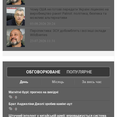
Чому США не готові передати Україні ліцензію на
виробництво ракет Patriot: політика, безпека та
можливі альтернативи
03.08.2026 20:24
Перспектива: ЗСУ добомблять і всі інші склади
Wildberries
23.07.2026 11:31
ОБГОВОРЮВАНЕ
|
ПОПУЛЯРНЕ
День
Місяць
За весь час
Магнітні бурі: прогноз на вихідні
0
Брат Анджеліни Джолі зробив камінг-аут
0
Штучний інтелект у китайській армії: впроваджується система