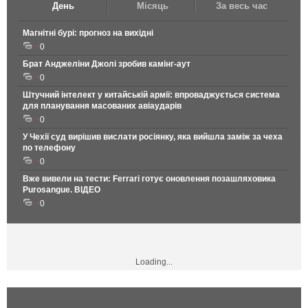
День
Місяць
За весь час
Магнітні бурі: прогноз на вихідні
0
Брат Анджеліни Джолі зробив камінг-аут
0
Штучний інтелект у китайській армії: впроваджується система
для планування масованих авіаударів
0
У Чехії суд вирішив вислати росіянку, яка вийшла заміж за чеха
по телефону
0
Вже вивели на тести: Ferrari готує оновлення позашляховика
Purosangue. ВІДЕО
0
Loading...