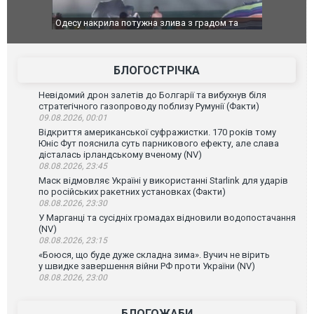
рила потужна злива з градом та
Вже вивели на тести: Ferrari готує
 вітром
позашляховика Purosangue. ВІДЕО
БЛОГОСТРІЧКА
Невідомий дрон залетів до Болгарії та вибухнув біля
стратегічного газопроводу поблизу Румунії (Факти)
09.08.2026, 00:01
Відкриття американської суфражистки. 170 років тому
Юніс Фут пояснила суть парникового ефекту, але слава
дісталась ірландському вченому (NV)
08.08.2026, 23:45
Маск відмовляє Україні у використанні Starlink для ударів
по російських ракетних установках (Факти)
08.08.2026, 23:30
У Марганці та сусідніх громадах відновили водопостачання
(NV)
08.08.2026, 23:15
«Боюся, що буде дуже складна зима». Вучич не вірить
у швидке завершення війни РФ проти України (NV)
08.08.2026, 23:00
БЛОГОЖАБИ