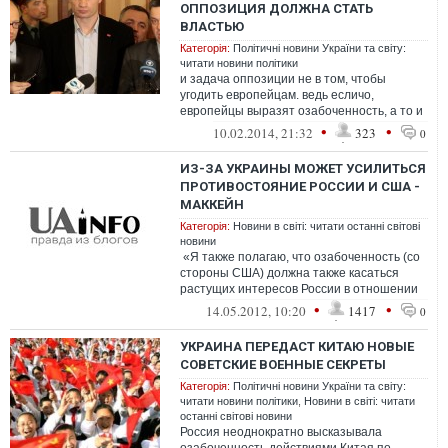
ОППОЗИЦИЯ ДОЛЖНА СТАТЬ
ВЛАСТЬЮ
Категорія:
Політичні новини України та світу:
читати новини політики
и задача оппозиции не в том, чтобы
угодить европейцам. ведь есличо,
европейцы выразят озабоченность, а то и
соболезнования, не выезжая из своей
•
•
10.02.2014, 21:32
323
0
европы...
ИЗ-ЗА УКРАИНЫ МОЖЕТ УСИЛИТЬСЯ
ПРОТИВОСТОЯНИЕ РОССИИ И США -
МАККЕЙН
Категорія:
Новини в світі: читати останні світові
новини
«Я также полагаю, что озабоченность (со
стороны США) должна также касаться
растущих интересов России в отношении
Украины, трех балтийских ...
•
•
14.05.2012, 10:20
1417
0
УКРАИНА ПЕРЕДАСТ КИТАЮ НОВЫЕ
СОВЕТСКИЕ ВОЕННЫЕ СЕКРЕТЫ
Категорія:
Політичні новини України та світу:
читати новини політики
,
Новини в світі: читати
останні світові новини
Россия неоднократно высказывала