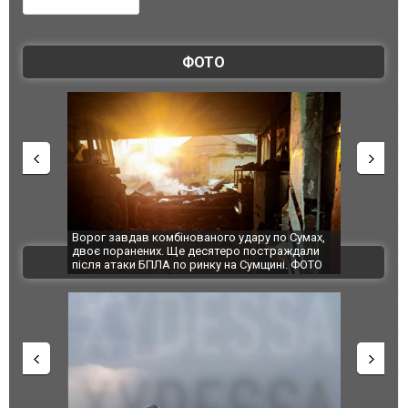
ФОТО
ав комбінованого удару по Сумах,
За 2000 кілометрів від кордону з У
ених. Ще десятеро постраждали
Єкатеринбурзі після атаки дронів з
ВІДЕО
и БПЛА по ринку на Сумщині. ФОТО
склад Wildberries. ФОТО. ВІДЕО