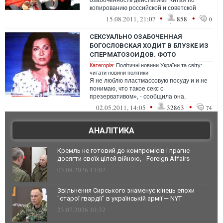
озабоченность действиями Китая по
копированию российской и советской
военной техники. В частности, в Москве
•
•
15.08.2011, 21:07
858
0
высказывал...
СЕКСУАЛЬНО ОЗАБОЧЕННАЯ
БОГОСЛОВСКАЯ ХОДИТ В БЛУЗКЕ ИЗ
СПЕРМАТОЗОИДОВ. ФОТО
Категорія:
Політичні новини України та світу:
читати новини політики
Я не люблю пластмассовую посуду и и не
понимаю, что такое секс с
презервативом», - сообщила она,
находясь в Симферополе. В другом случае
•
•
02.05.2011, 14:05
32863
74
она воз...
АНАЛІТИКА
Кремль не готовий до компромісів і прагне
досягти своїх цілей війною, - Foreign Affairs
03.08.2026 13:02
Звільнення Сирського знаменує кінець епохи
"старої гвардії" в українській армії — NYT
23.07.2026 10:32