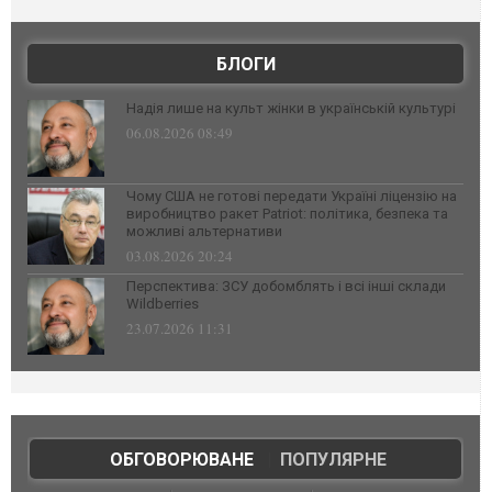
БЛОГИ
Надія лише на культ жінки в українській культурі
06.08.2026 08:49
Чому США не готові передати Україні ліцензію на
виробництво ракет Patriot: політика, безпека та
можливі альтернативи
03.08.2026 20:24
Перспектива: ЗСУ добомблять і всі інші склади
Wildberries
23.07.2026 11:31
ОБГОВОРЮВАНЕ
|
ПОПУЛЯРНЕ