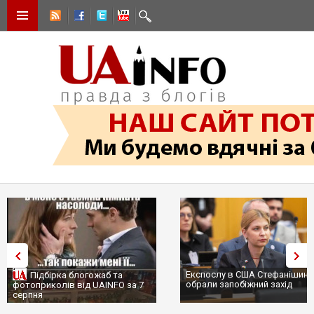
Експослу в США Стефанішині
Підбірка блогожаб та
обрали запобіжний захід
фотоприколів від UAINFO за 7
серпня