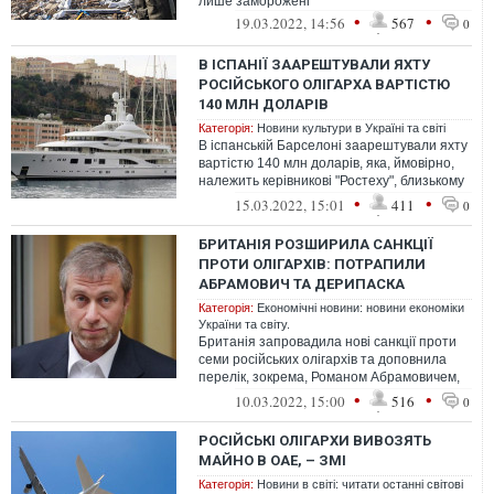
лише заморожені
•
•
19.03.2022, 14:56
567
0
В ІСПАНІЇ ЗААРЕШТУВАЛИ ЯХТУ
РОСІЙСЬКОГО ОЛІГАРХА ВАРТІСТЮ
140 МЛН ДОЛАРІВ
Категорія:
Новини культури в Україні та світі
В іспанській Барселоні заарештували яхту
вартістю 140 млн доларів, яка, ймовірно,
належить керівникові "Ростеху", близькому
соратнику Владіміра Путіна...
•
•
15.03.2022, 15:01
411
0
БРИТАНІЯ РОЗШИРИЛА САНКЦІЇ
ПРОТИ ОЛІГАРХІВ: ПОТРАПИЛИ
АБРАМОВИЧ ТА ДЕРИПАСКА
Категорія:
Економічні новини: новини економіки
України та світу.
Британія запровадила нові санкції проти
семи російських олігархів та доповнила
перелік, зокрема, Романом Абрамовичем,
Олегом Дерипаскою та головою Газ...
•
•
10.03.2022, 15:00
516
0
РОСІЙСЬКІ ОЛІГАРХИ ВИВОЗЯТЬ
МАЙНО В ОАЕ, – ЗМІ
Категорія:
Новини в світі: читати останні світові