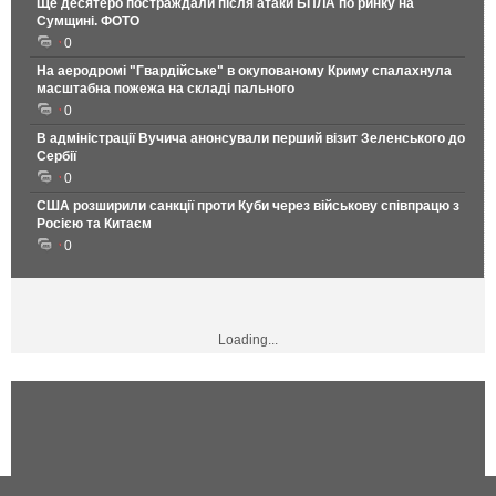
Ще десятеро постраждали після атаки БПЛА по ринку на
Сумщині. ФОТО
0
На аеродромі "Гвардійське" в окупованому Криму спалахнула
масштабна пожежа на складі пального
0
В адміністрації Вучича анонсували перший візит Зеленського до
Сербії
0
США розширили санкції проти Куби через військову співпрацю з
Росією та Китаєм
0
Loading...