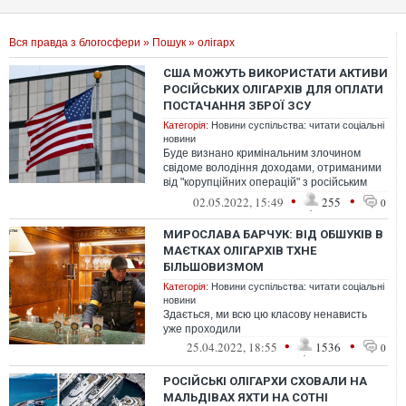
Вся правда з блогосфери
»
Пошук
» олігарх
США МОЖУТЬ ВИКОРИСТАТИ АКТИВИ
РОСІЙСЬКИХ ОЛІГАРХІВ ДЛЯ ОПЛАТИ
ПОСТАЧАННЯ ЗБРОЇ ЗСУ
Категорія:
Новини суспільства: читати соціальні
новини
Буде визнано кримінальним злочином
свідоме володіння доходами, отриманими
від "корупційних операцій" з російським
урядом
•
•
02.05.2022, 15:49
255
0
МИРОСЛАВА БАРЧУК: ВІД ОБШУКІВ В
МАЄТКАХ ОЛІГАРХІВ ТХНЕ
БІЛЬШОВИЗМОМ
Категорія:
Новини суспільства: читати соціальні
новини
Здається, ми всю цю класову ненависть
уже проходили
•
•
25.04.2022, 18:55
1536
0
РОСІЙСЬКІ ОЛІГАРХИ СХОВАЛИ НА
МАЛЬДІВАХ ЯХТИ НА СОТНІ