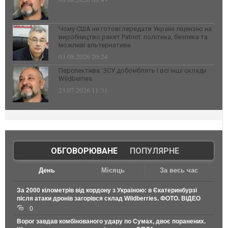
Чому США не готові передати Україні ліцензію на
виробництво ракет Patriot: політика, безпека та
можливі альтернативи
03.08.2026 20:24
Перспектива: ЗСУ добомблять і всі інші склади
Wildberries
23.07.2026 11:31
ОБГОВОРЮВАНЕ
|
ПОПУЛЯРНЕ
День
Місяць
За весь час
За 2000 кілометрів від кордону з Україною: в Єкатеринбурзі
після атаки дронів загорівся склад Wildberries. ФОТО. ВІДЕО
0
Ворог завдав комбінованого удару по Сумах, двоє поранених.