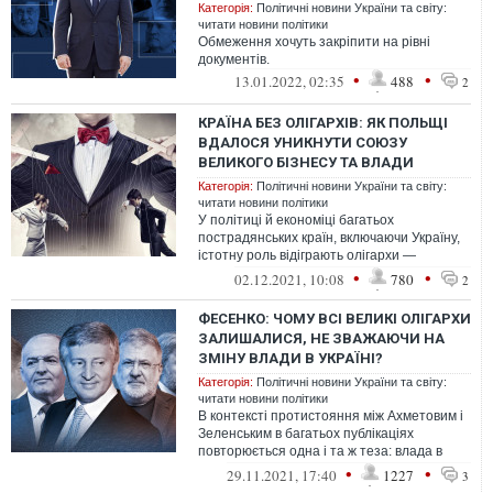
Категорія:
Політичні новини України та світу:
читати новини політики
Обмеження хочуть закріпити на рівні
документів.
•
•
13.01.2022, 02:35
488
2
КРАЇНА БЕЗ ОЛІГАРХІВ: ЯК ПОЛЬЩІ
ВДАЛОСЯ УНИКНУТИ СОЮЗУ
ВЕЛИКОГО БІЗНЕСУ ТА ВЛАДИ
Категорія:
Політичні новини України та світу:
читати новини політики
У політиці й економіці багатьох
пострадянських країн, включаючи Україну,
істотну роль відіграють олігархи —
власники великого бізнесу, які сильно
•
•
02.12.2021, 10:08
780
2
впли...
ФЕСЕНКО: ЧОМУ ВСІ ВЕЛИКІ ОЛІГАРХИ
ЗАЛИШАЛИСЯ, НЕ ЗВАЖАЮЧИ НА
ЗМІНУ ВЛАДИ В УКРАЇНІ?
Категорія:
Політичні новини України та світу:
читати новини політики
В контексті протистояння між Ахметовим і
Зеленським в багатьох публікаціях
повторюється одна і та ж теза: влада в
Україні змінюється, президенти міняю...
•
•
29.11.2021, 17:40
1227
3