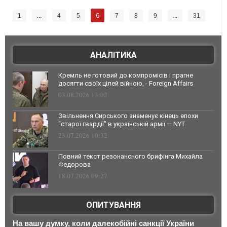
6
1
...
4
5
7
8
9
...
31
АНАЛІТИКА
Кремль не готовий до компромісів і прагне
досягти своїх цілей війною, - Foreign Affairs
03.08.2026 13:02
Звільнення Сирського знаменує кінець епохи
"старої гвардії" в українській армії — NYT
23.07.2026 10:32
Повний текст резонансного брифінга Михайла
Федорова
18.07.2026 09:27
ОПИТУВАННЯ
На вашу думку, коли далекобійні санкції України