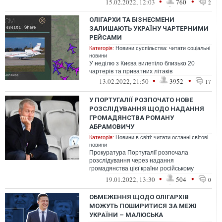
•
•
15.02.2022, 12:03
760
2
ОЛІГАРХИ ТА БІЗНЕСМЕНИ
ЗАЛИШАЮТЬ УКРАЇНУ ЧАРТЕРНИМИ
РЕЙСАМИ
Категорія:
Новини суспільства: читати соціальні
новини
У неділю з Києва вилетіло близько 20
чартерів та приватних літаків
•
•
13.02.2022, 21:50
3952
17
У ПОРТУГАЛІЇ РОЗПОЧАТО НОВЕ
РОЗСЛІДУВАННЯ ЩОДО НАДАННЯ
ГРОМАДЯНСТВА РОМАНУ
АБРАМОВИЧУ
Категорія:
Новини в світі: читати останні світові
новини
Прокуратура Португалії розпочала
розслідування через надання
громадянства цієї країни російському
олігарху Роману Абрамовичу. Це вже друга
•
•
19.01.2022, 13:30
504
0
перевірка щ...
ОБМЕЖЕННЯ ЩОДО ОЛІГАРХІВ
МОЖУТЬ ПОШИРИТИСЯ ЗА МЕЖІ
УКРАЇНИ – МАЛЮСЬКА