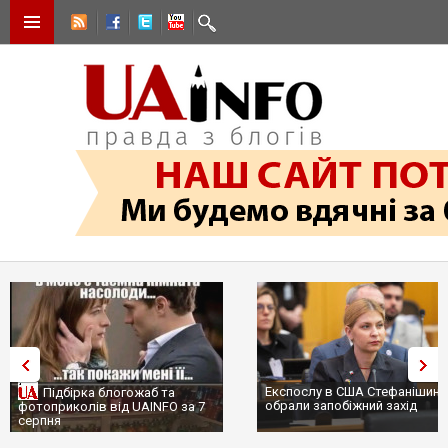
Експослу в США Стефанішині
Підбірка блогожаб та
обрали запобіжний захід
фотоприколів від UAINFO за 7
серпня