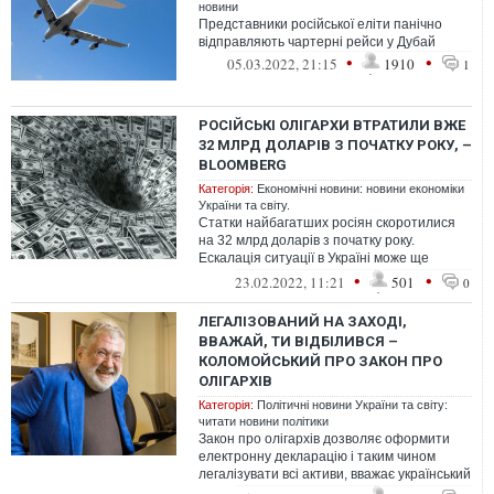
новини
Представники російської еліти панічно
відправляють чартерні рейси у Дубай
•
•
05.03.2022, 21:15
1910
1
РОСІЙСЬКІ ОЛІГАРХИ ВТРАТИЛИ ВЖЕ
32 МЛРД ДОЛАРІВ З ПОЧАТКУ РОКУ, –
BLOOMBERG
Категорія:
Економічні новини: новини економіки
України та світу.
Статки найбагатших росіян скоротилися
на 32 млрд доларів з початку року.
Ескалація ситуації в Україні може ще
сильніше вплинути на цю тенденцію.
•
•
23.02.2022, 11:21
501
0
ЛЕГАЛІЗОВАНИЙ НА ЗАХОДІ,
ВВАЖАЙ, ТИ ВІДБІЛИВСЯ –
КОЛОМОЙСЬКИЙ ПРО ЗАКОН ПРО
ОЛІГАРХІВ
Категорія:
Політичні новини України та світу:
читати новини політики
Закон про олігархів дозволяє оформити
електронну декларацію і таким чином
легалізувати всі активи, вважає український
бізнесмен Ігор Коломойський.