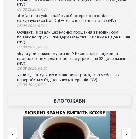
(NV)
08.08.2026, 07:31
«Не їдять як усі». Італійська блогерка розповіла
як харчуються італійці — вчасно п’ють еспресо (NV)
08.08.2026, 07:01
Окупанти зірвали церемонію прощання з керівником
пошукової групи Плацдарм Олексієм Юковим на Донеччині
(NV)
08.08.2026, 06:31
«Були у виснаженому стані». У Києві поліція відкрила
провадження через неналежне утримання 32 доберманів
(NV)
08.08.2026, 06:01
У Швеції на вулицях встановини громадські меблі — їх
переробили з будівельних матеріалів (NV)
08.08.2026, 05:31
БЛОГОЖАБИ