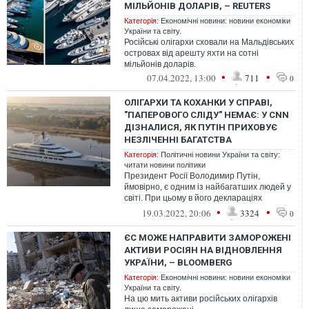
МІЛЬЙОНІВ ДОЛАРІВ, – REUTERS
Категорія:
Економічні новини: новини економіки
України та світу.
Російські олігархи сховали на Мальдівських
островах від арешту яхти на сотні
мільйонів доларів.
•
•
07.04.2022, 13:00
711
0
ОЛІГАРХИ ТА КОХАНКИ У СПРАВІ,
"ПАПЕРОВОГО СЛІДУ" НЕМАЄ: У CNN
ДІЗНАЛИСЯ, ЯК ПУТІН ПРИХОВУЄ
НЕЗЛІЧЕННІ БАГАТСТВА
Категорія:
Політичні новини України та світу:
читати новини політики
Президент Росії Володимир Путін,
ймовірно, є одним із найбагатших людей у
світі. При цьому в його деклараціях
зазначено, що диктатор отримує лише
•
•
19.03.2022, 20:06
3324
0
зарп...
ЄС МОЖЕ НАПРАВИТИ ЗАМОРОЖЕНІ
АКТИВИ РОСІЯН НА ВІДНОВЛЕННЯ
УКРАЇНИ, – BLOOMBERG
Категорія:
Економічні новини: новини економіки
України та світу.
На цю мить активи російських олігархів